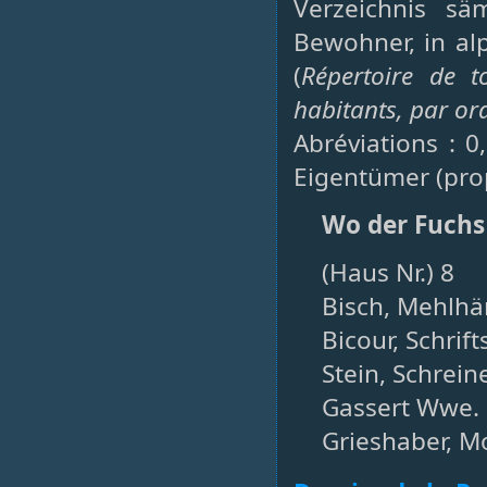
Verzeichnis sä
Bewohner, in al
(
Répertoire de t
habitants, par or
Abréviations : 0
Eigentümer (prop
Wo der Fuchs
(Haus Nr.) 8
Bisch, Mehlhä
Bicour, Schrift
Stein, Schrein
Gassert Wwe. 
Grieshaber, M