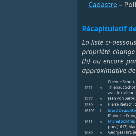
Cadastre
– Pol
Récapitulatif de
La liste ci-desso
propriété change 
(h) ou encore par
approximative de
Etienne Schott,
Thiébaut Schott
1571
v
avec le tailleu
Jean von Sarbur
1577
v
Pierre Rietsch,
1580
v
Erard Deuschte
1610*
h
l’épinglier Fran
Michel Schiffer
,
1611
v
puis (1617) Mar
Georges Hirt, ja
1630
v