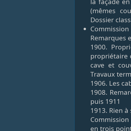
la façade en
(mêmes coul
Dossier class
Commission
Remarques en
1900. Propri
propriétaire
cave et couv
Travaux ter
1906. Les cab
1908. Remarq
puis 1911
1913. Rien à 
Commission 
en trois poi