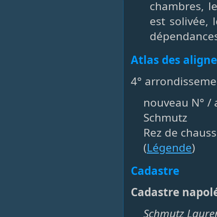
chambres, le
est solivée,
dépendances 
Atlas des align
4° arrondisseme
nouveau N° / a
Schmutz
Rez de chauss
(
Légende
)
Cadastre
Cadastre napol
Schmutz Lauren