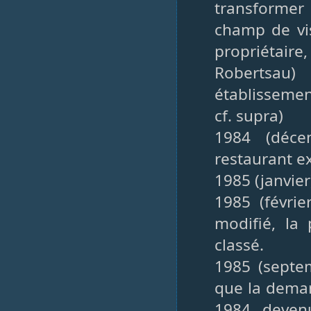
transformer
champ de vis
propriétair
Robertsau
établissemen
cf. supra)
1984 (déce
restaurant ex
1985 (janvie
1985 (févrie
modifié, la
classé.
1985 (septem
que la deman
1984 deven