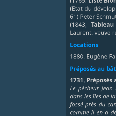
(1765,
Liste Blo
(Etat du dévelo
61) Peter Schmut
(1843,
Tableau
Laurent, veuve r
Locations
1880, Eugène Fah
Préposés au bâ
1731, Préposés 
Le pêcheur Jean 
dans les îles de l
fossé près du can
comme il en a dé