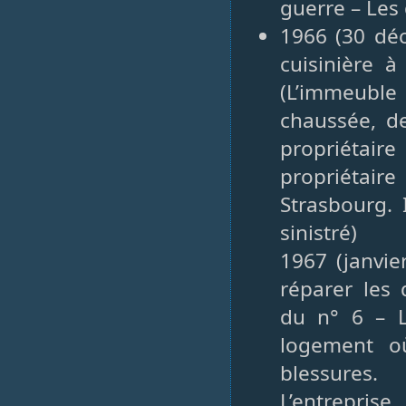
guerre – Les
1966 (30 dé
cuisinière à
(L’immeuble
chaussée, d
propriétai
propriétaire
Strasbourg.
sinistré)
1967 (janvie
réparer les
du n° 6 – L
logement o
blessures.
L’entrepris