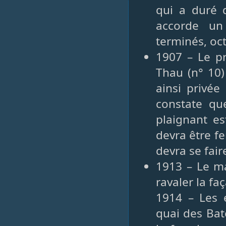
qui a duré 
accorde un
terminés, oc
1907 – Le pr
Thau (n° 10)
ainsi privée
constate qu
plaignant es
devra être f
devra se fair
1913 – Le ma
ravaler la fa
1914 – Les 
quai des Bat