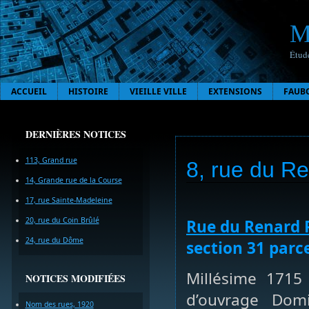
M
Étude
ACCUEIL
HISTOIRE
VIEILLE VILLE
EXTENSIONS
FAUB
DERNIÈRES NOTICES
113, Grand rue
8, rue du R
14, Grande rue de la Course
17, rue Sainte-Madeleine
20, rue du Coin Brûlé
Rue du Renard 
24, rue du Dôme
section 31 parce
Millésime 1715
NOTICES MODIFIÉES
d’ouvrage Domi
Nom des rues, 1920