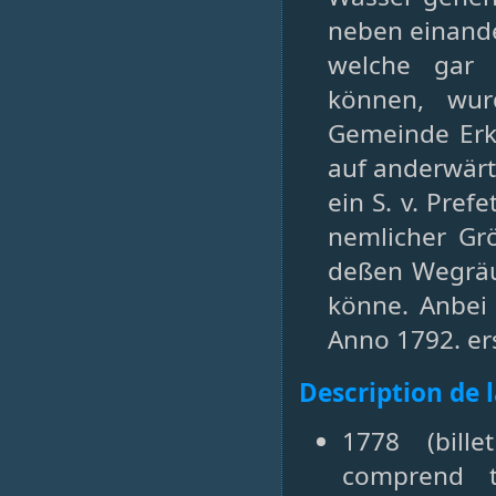
neben einande
welche gar 
können, wur
Gemeinde Erk
auf anderwärt
ein S. v. Pref
nemlicher Gr
deßen Wegräu
könne. Anbei 
Anno 1792. er
Description de 
1778 (bill
comprend tr