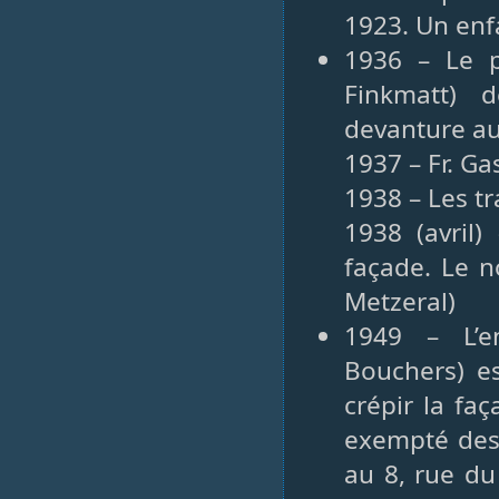
1923. Un enf
1936 – Le p
Finkmatt) d
devanture au
1937 – Fr. G
1938 – Les tr
1938 (avril)
façade. Le n
Metzeral)
1949 – L’e
Bouchers) es
crépir la fa
exempté des d
au 8, rue d