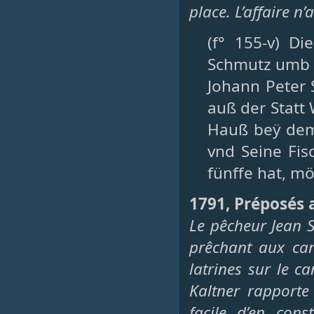
place. L’affaire n’
(f° 155-v) D
Schmutz umb 
Johann Peter 
auß der Statt
Hauß beÿ dem
vnd Seine Fis
fünffe hat, m
1791, Préposés 
Le pêcheur Jean 
prêchant aux can
latrines sur le c
Kaltner rapporte 
facile d’en cons