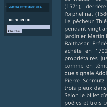
(1571), derrièr
Livre des communaux (1587)
l’orphelinat (15
RECHERCHE
Le pêcheur Thiéb
pendant vingt an
jardinier Martin
Balthasar Fréd
achète en 1702
propriétaires ju
comme en témoi
que signale Ado
Pierre Schmutz 
trois pieux dans
Selon le billet 
poêles et trois 