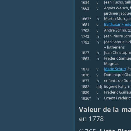
Jean Fuchs, tail
1634
v
Agnès Welsch, f
1663
v
jardinier Jacque
Martin Murr, jar
1667*
h
Balthasar Fréd
1681
v
André Schmutz, 
1702
v
Jean Pierre Sch
1742
h
Jean Samuel Sch
1782
h
– luthériens
Jean Christoph
1827
h
Frédéric Samuel
1863
h
Magnus
Marie Schurr
, é
1873
v
Dominique Glaud
1876
v
enfants de Dom
1877
h
Eugène Fahy, me
1882
adj
Frédéric Guilla
1889
v
Ernest Frédéric
1936*
h
Valeur de la m
en 1778