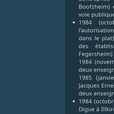
Boofzheim) 
voie publique
1984 (oct
l’autorisati
dans le plat
des établi
Fegersheim)
1984 (novem
deux enseign
1985 (janvi
Jacques Erne
deux enseign
1984 (octobr
Digue à Illk