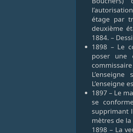
Bouchers)
l’autorisati
étage par t
deuxième éta
1884. – Dess
1898 – Le co
poser une e
commissaire
L’enseigne 
L’enseigne es
1897 – Le mai
se conform
supprimant 
mètres de la
1898 – La ve