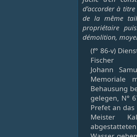
d’accorder à titre
de la même tail
propriétaire pu
démolition, moyen
(f° 86-v) Dien
Fischer
Johann Samue
Memoriale m
Behausung be
gelegen, N° 6
Prefet an das
Meister Ka
abgestatteten
Wasser gehen