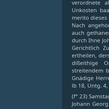
verordnete 
Unkosten baa
merito dieses 
Nach angehö
auch gethane
durch Ihne Jo
Gerichtlich 
ertheilen, de
dißeithige 
streitendem b
Gnädige Herre
lb 18, Untg. 4, 
(f° 23) Samst
Johann Georg