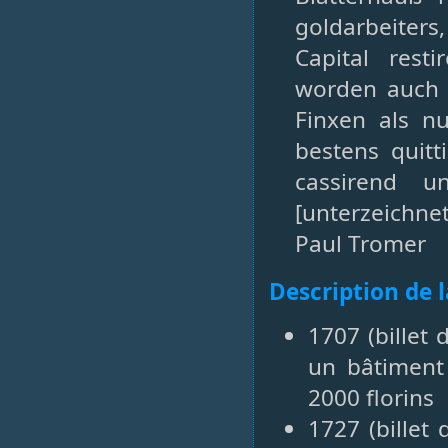
goldarbeiter
Capital rest
worden auch 
Finxen als n
bestens quitt
cassirend u
[unterzeichne
Paul Tromer
Description de 
1707 (billet
un bâtiment
2000 florins
1727 (billet