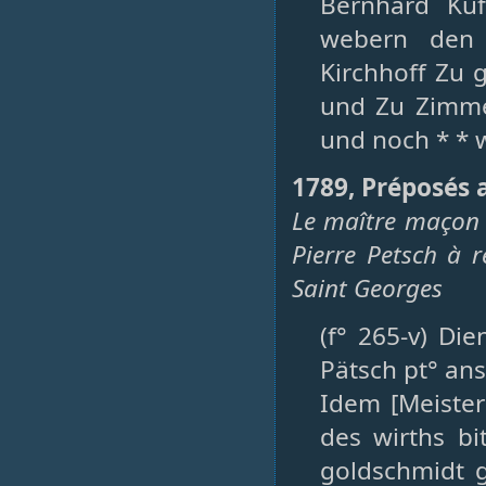
Bernhard Küf
webern den 
Kirchhoff Zu 
und Zu Zimmer
und noch * * w
1789, Préposés 
Le maître maçon 
Pierre Petsch à 
Saint Georges
(f° 265-v) Di
Pätsch pt° an
Idem [Meister
des wirths b
goldschmidt 