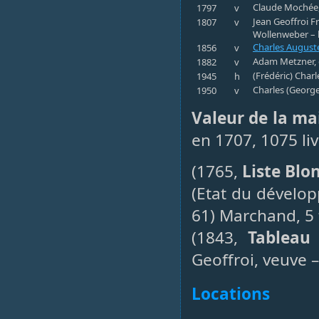
Claude Mochée, d
1797
v
Jean Geoffroi Fr
1807
v
Wollenweber – 
Charles Auguste
1856
v
Adam Metzner, o
1882
v
(Frédéric) Char
1945
h
Charles (George
1950
v
Valeur de la ma
en 1707, 1075 li
(1765,
Liste Blo
(Etat du dévelo
61) Marchand, 5 
(1843,
Tableau 
Geoffroi, veuve –
Locations