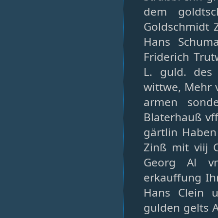
dem goldtsc
Goldschmidt Z
Hans Schuma
Friderich Tru
L. guld. des
wittwe, Mehr vj
armen sonde
Blaterhauß vf
gärtlin Haben 
Zinß mit viij
Georg Al v
erkauffung Ih
Hans Clein u
gulden gelts 