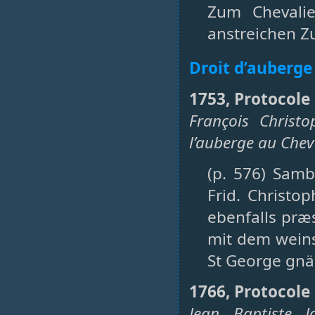
Zum Chevali
anstreichen Zu
Droit d’auberge
1753, Protocole 
François Christ
l’auberge au Chev
(p. 576) Sam
Frid. Christo
ebenfalls præ
mit dem weins
St George gnäd
1766, Protocole 
Jean Baptiste 