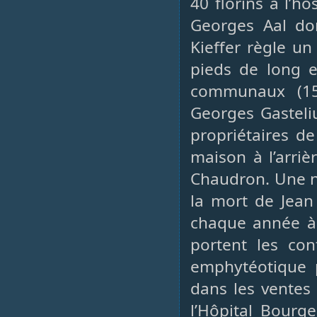
40 florins à l’h
Georges Aal don
Kieffer règle u
pieds de long en
communaux (158
Georges Gasteli
propriétaires d
maison à l’arriè
Chaudron. Une no
la mort de Jean 
chaque année à 
portent les con
emphytéotique p
dans les ventes 
l’Hôpital Bourg