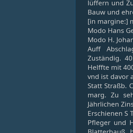
lüffern und Z
Bauw und ehren
[in margine:] 
Modo Hans Geo
Modo H. Johan
Auff Abschl
Zuständig. 40.
Helffte mit 400
vnd ist davor 
Statt Straßb. 
marg. Zu seh
Jährlichen Zins
Erschienen S T
Pfleger und H
Blatterhauß 