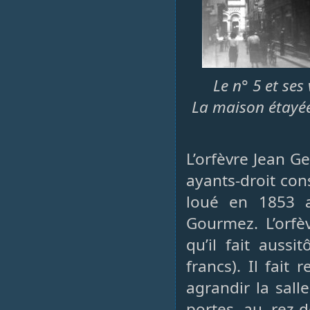
Le n° 5 et ses
La maison étayé
L’orfèvre Jean G
ayants-droit con
loué en 1853 a
Gourmez. L’orf
qu’il fait auss
francs). Il fait
agrandir la sall
portes au rez-d