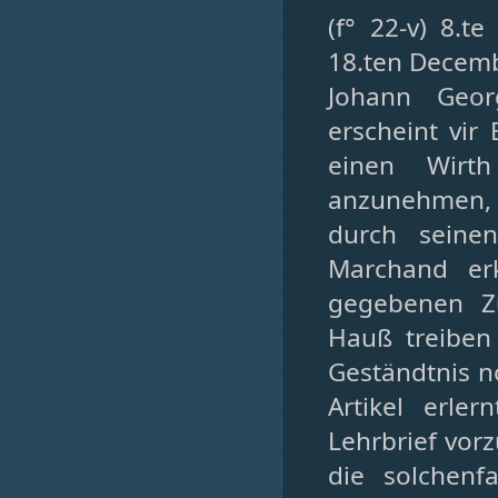
(f° 22-v) 8.t
18.ten Decemb
Johann Geor
erscheint vir
einen Wirth
anzunehmen,
durch seine
Marchand er
gegebenen Zu
Hauß treiben
Geständtnis n
Artikel erle
Lehrbrief vorz
die solchenf