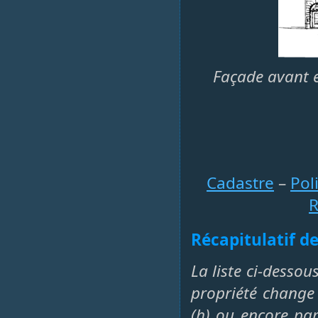
Façade avant e
Cadastre
–
Pol
R
Récapitulatif de
La liste ci-dessou
propriété change 
(h) ou encore par 