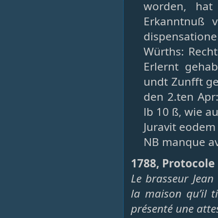
worden, hat
Erkanntnuß v
dispensatio
Würths: Recht
Erlernt geha
undt Zunfft g
den 2.ten Apr:
lb 10 ß, wie 
Juravit eodem
NB manque av
1788, Protocole 
Le brasseur Jean 
la maison qu’il ti
présenté une atte