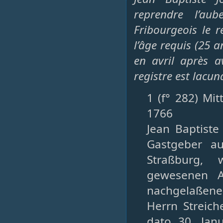
reprendre l’au
Fribourgeois le r
l’âge requis (25 an
en avril après a
registre est lacun
1 (f° 282) Mi
1766
Jean Baptist
Gastgeber a
Straßburg,
gewesenen Au
nachgelaßener
Herrn Streic
dato 30. Jan