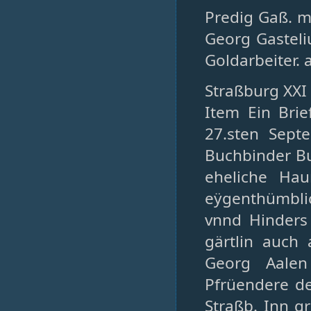
Predig Gaß. m
Georg Gasteli
Goldarbeiter. 
Straßburg XXI 
Item Ein Brie
27.sten Sept
Buchbinder Bu
eheliche Ha
eÿgenthümblic
vnnd Hinders
gärtlin auch 
Georg Aalen
Pfrüendere de
Straßb. Inn g