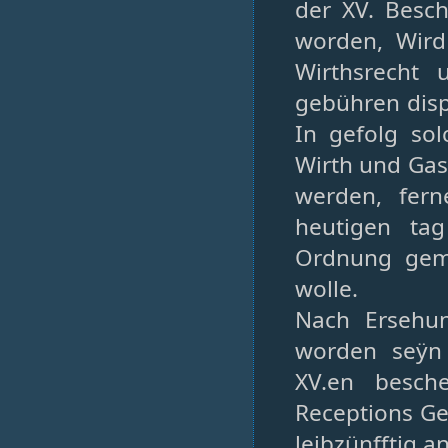
der XV. Besc
worden, Wir
Wirthsrecht 
gebühren disp
In gefolg sol
Wirth und Gas
werden, fern
heutigen tag
Ordnung geme
wolle.
Nach Ersehun
worden seÿn
XV.en besch
Receptions Ge
leibzünfftig 