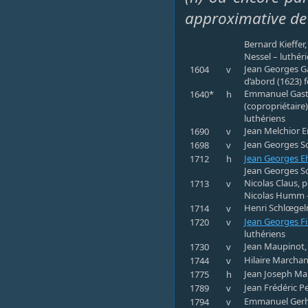
approximative de
Bernard Kieffer
Nessel – luthér
Jean Georges Ga
1604
v
d’abord (1623) 
Emmanuel Gastel
1640*
h
(copropriétaire
luthériens
Jean Melchior Er
1690
v
Jean Georges Sc
1698
v
Jean Georges E
1712
h
Jean Georges Sc
Nicolas Claus, p
1713
v
Nicolas Humm –
Henri Schlœgelm
1714
v
Jean Georges F
1720
v
luthériens
Jean Maupinot, 
1730
v
Hilaire Marchan
1744
v
Jean Joseph Mar
1775
h
Jean Frédéric P
1789
v
Emmanuel Gerha
1794
v