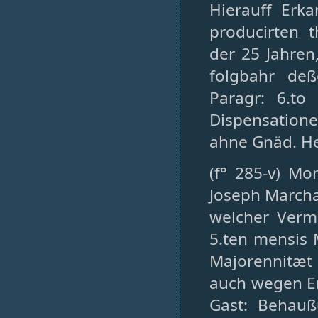
Hierauff Erk
producirten 
der 25 Jahren
folgbahr de
Paragr: 6.to
Dispensation
ahne Gnäd. He
(f° 285-v) Mo
Joseph Marcha
welcher Verm
5.ten mensis 
Majorennitæt 
auch wegen Er
Gast: Behauß