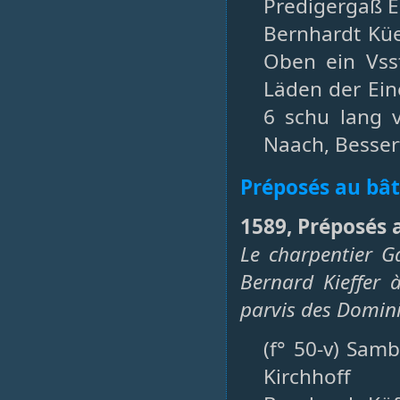
Predigergaß Ei
Bernhardt Küe
Oben ein Vss
Läden der Eine
6 schu lang 
Naach, Bessert
Préposés au bâ
1589, Préposés 
Le charpentier G
Bernard Kieffer 
parvis des Domin
(f° 50-v) Sam
Kirchhoff