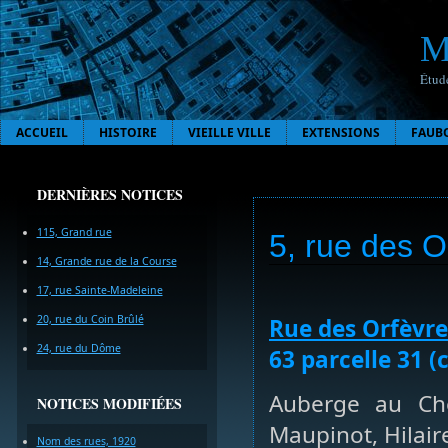
M
Étude
ACCUEIL
HISTOIRE
VIEILLE VILLE
EXTENSIONS
FAUB
DERNIÈRES NOTICES
115, Grand rue
5, rue des O
14, Grande rue de la Course
17, rue Sainte-Madeleine
20, rue du Coin Brûlé
Rue des Orfèvre
24, rue du Dôme
63 parcelle 31 (
Auberge au Che
NOTICES MODIFIÉES
Maupinot, Hilai
Nom des rues, 1920