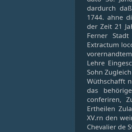
dardurch daß
1744. ahne d
der Zeit 21 J
Ferner Stadt
Extractum loc
vorernandtem S
Lehre Einges
Sohn Zugleich
Wüthschafft n
das behörig
conferiren, 
Ertheilen Zu
XV.rn den wei
Chevalier de 