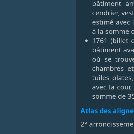
bâtiment arr
cendrier, ves
estimé avec 
à la somme d
1761 (billet
bâtiment ava
où se trouve
chambres et
tuiles plate
avec la cour
somme de 350
Atlas des align
2° arrondisseme