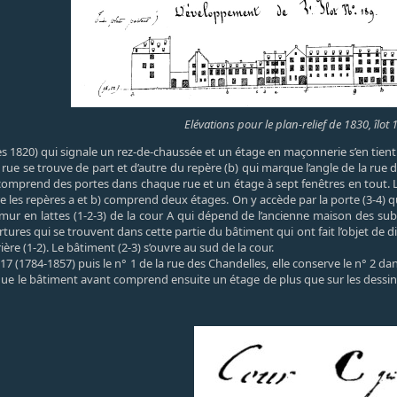
Elévations pour le plan-relief de 1830, îlot 
s 1820) qui signale un rez-de-chaussée et un étage en maçonnerie s’en tient à
r rue se trouve de part et d’autre du repère (b) qui marque l’angle de la rue
comprend des portes dans chaque rue et un étage à sept fenêtres en tout. La
tre les repères a et b) comprend deux étages. On y accède par la porte (3-4) q
mur en lattes (1-2-3) de la cour A qui dépend de l’ancienne maison des sub
ertures qui se trouvent dans cette partie du bâtiment qui ont fait l’objet de 
ière (1-2). Le bâtiment (2-3) s’ouvre au sud de la cour.
17 (1784-1857) puis le n° 1 de la rue des Chandelles, elle conserve le n° 2 d
e le bâtiment avant comprend ensuite un étage de plus que sur les dessin