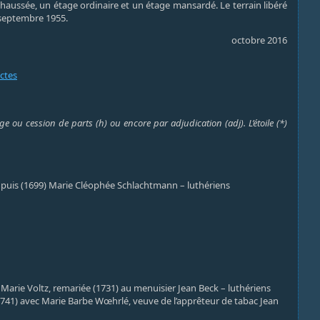
chaussée, un étage ordinaire et un étage mansardé. Le terrain libéré
 septembre 1955.
octobre 2016
actes
e ou cession de parts (h) ou encore par adjudication (adj). L’étoile (*)
 puis (1699) Marie Cléophée Schlachtmann – luthériens
Marie Voltz, remariée (1731) au menuisier Jean Beck – luthériens
741) avec Marie Barbe Wœhrlé, veuve de l’apprêteur de tabac Jean