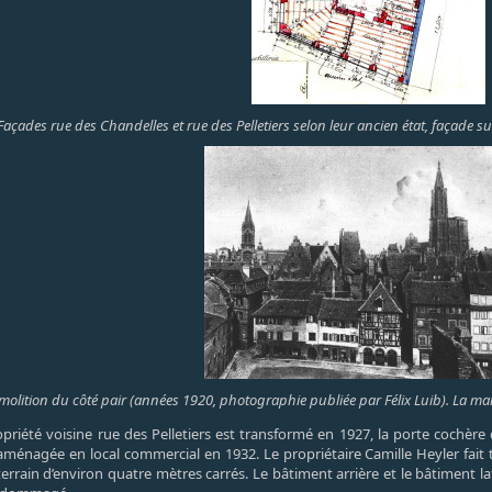
açades rue des Chandelles et rue des Pelletiers selon leur ancien état, façade s
lition du côté pair (années 1920, photographie publiée par Félix Luib). La maiso
ropriété voisine rue des Pelletiers est transformé en 1927, la porte cochè
 aménagée en local commercial en 1932. Le propriétaire Camille Heyler fai
n terrain d’environ quatre mètres carrés. Le bâtiment arrière et le bâtimen