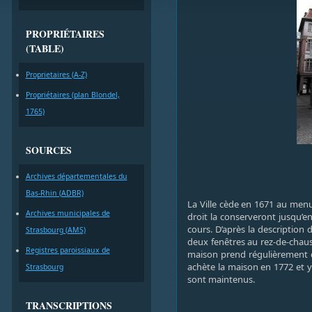
PROPRIÉTAIRES
(TABLE)
Proprietaires (A-Z)
Propriétaires (plan Blondel,
1765)
SOURCES
Archives départementales du
Bas-Rhin (ADBR)
La Ville cède en 1671 au menui
Archives municipales de
droit la conserveront jusqu’e
cours. D’après la descriptio
Strasbourg (AMS)
deux fenêtres au rez-de-chauss
Registres paroissiaux de
maison prend régulièrement de
achète la maison en 1772 et 
Strasbourg
sont maintenus.
TRANSCRIPTIONS