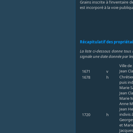
Grains inscrite à l’inventaire
est incorporé à la voie publi
Récapitulatif des propriéta
La liste ci-dessous donne tous 
signale une date donnée par les
Ville d
Jean Cl
1671
v
Chrétie
1678
h
puis in
Marie S
Jean Cl
Marie M
Anne Ma
Jean He
indivis 
1720
h
Georges
et Mari
Jacque