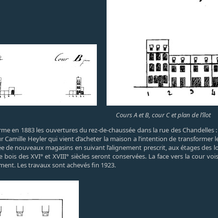
Cours A et B, cour C et plan de l’îlot
rme en 1883 les ouvertures du rez-de-chaussée dans la rue des Chandelles : 
r Camille Heyler qui vient d’acheter la maison a l’intention de transformer le
 de nouveaux magasins en suivant l’alignement prescrit, aux étages des log
e bois des XVI° et XVIII° siècles seront conservées. La face vers la cour v
timent. Les travaux sont achevés fin 1923.