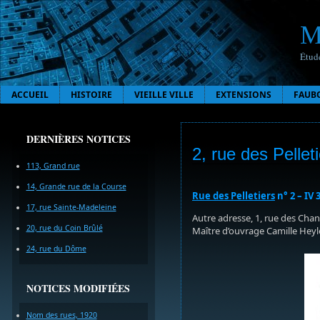
M
Étude
ACCUEIL
HISTOIRE
VIEILLE VILLE
EXTENSIONS
FAUB
DERNIÈRES NOTICES
2, rue des Pellet
113, Grand rue
14, Grande rue de la Course
Rue des Pelletiers
n° 2 – IV 
17, rue Sainte-Madeleine
Autre adresse, 1, rue des Chan
20, rue du Coin Brûlé
Maître d’ouvrage Camille Heyle
24, rue du Dôme
NOTICES MODIFIÉES
Nom des rues, 1920