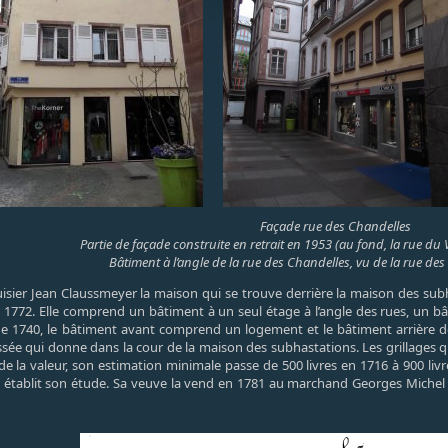
Façade rue des Chandelles
Partie de façade construite en retrait en 1953 (au fond, la rue d
Bâtiment à l’angle de la rue des Chandelles, vu de la rue des P
sier Jean Claussmeyer la maison qui se trouve derrière la maison des subhas
n 1772. Elle comprend un bâtiment à un seul étage à l’angle des rues, un bâ
n de 1740, le bâtiment avant comprend un logement et le bâtiment arrière 
ée qui donne dans la cour de la maison des subhastations. Les grillages qui
 la valeur, son estimation minimale passe de 500 livres en 1716 à 900 livre
y établit son étude. Sa veuve la vend en 1781 au marchand Georges Michel 