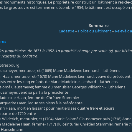
 des monuments historiques. Le propriétaire construit un bâtiment à rez-de-
que. Le gros œuvre est terminé en décembre 1954, le bâtiment est occupé en
Sommaire
Cadastre
–
Police du Bâtiment
–
Relevé d’
ires
les propriétaires de 1671 à 1952. La propriété change par vente (v), par héritag
 registres du cadastre.
e Strasbourg
aussmeyer, menuisier, et (1669) Marie Madeleine Lienhard – luthériens
n Haan, menuisier, et (1678) Marie Madeleine Lienhard, veuve du précédent,
divis entre les cinq enfants de Marie Madeleine Lienhard – luthériens
alomé Claussmeyer, femme du menuisier Georges Wilderich – luthériens
aussmeyer, vend sa part à la précédente
adeleine Haan, femme de Chrétien Stammler
rguerite Haan, lègue ses biens à la précédente
nri Haan, mort en laissant pour héritiers ses quatre frère et sœurs
à partir de 1720 entre
 Wilderich, menuisier, et (1704) Marie Salomé Claussmeyer puis (1718) Anne 
e Madeleine Haan, femme (1717) du ceinturier Chrétien Stammler, remarié (1
s Hanselmann