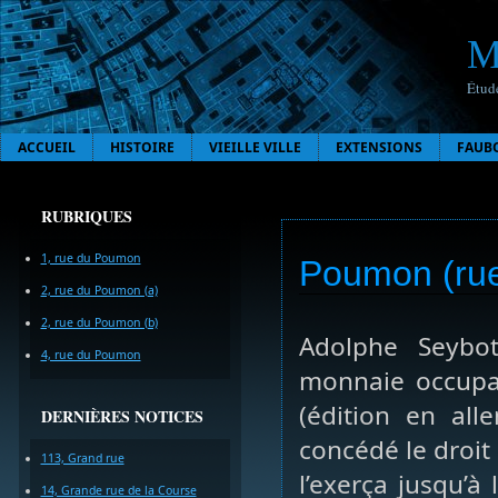
M
Étude
ACCUEIL
HISTOIRE
VIEILLE VILLE
EXTENSIONS
FAUB
RUBRIQUES
1, rue du Poumon
Poumon (rue
2, rue du Poumon (a)
2, rue du Poumon (b)
Adolphe Seybot
4, rue du Poumon
monnaie occupai
(édition en all
DERNIÈRES NOTICES
concédé le droit
113, Grand rue
l’exerça jusqu’à 
14, Grande rue de la Course