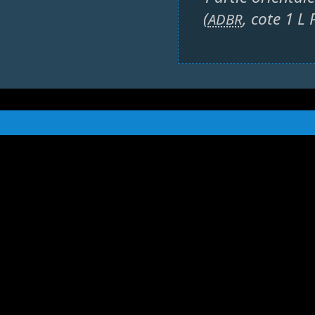
(
, cote 1 L 
ADBR