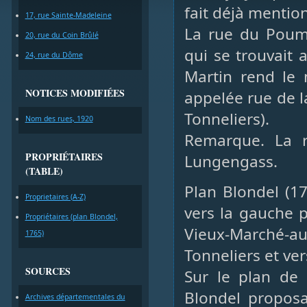
fait déjà mention
17, rue Sainte-Madeleine
La rue du Pou
20, rue du Coin Brûlé
qui se trouvait
24, rue du Dôme
Martin rend le 
NOTICES MODIFIÉES
appelée rue de l
Tonneliers).
Nom des rues, 1920
Remarque. La r
PROPRIÉTAIRES
Lungengass.
(TABLE)
Plan Blondel (17
Proprietaires (A-Z)
vers la gauche p
Propriétaires (plan Blondel,
Vieux-Marché-a
1765)
Tonneliers et ve
SOURCES
Sur le plan de s
Blondel proposa
Archives départementales du