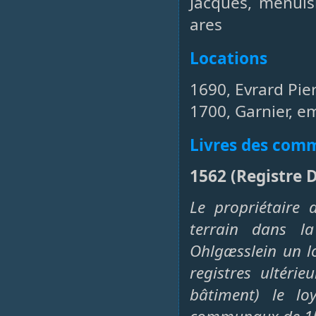
Jacques, menuis
ares
Locations
1690, Evrard Pie
1700, Garnier, em
Livres des co
1562 (Registre 
Le propriétaire 
terrain dans la
Ohlgæsslein un lo
registres ultéri
bâtiment) le lo