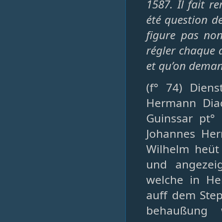
1587. Il fait 
été question de
figure pas non
régler chaque a
et qu’on demand
(f° 74) Dien
Hermann Dia
Guinssar pt°
Johannes Her
Wilhelm heü
und angezeig
welche in He
auff dem Ste
behaußung 