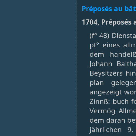
Préposés au bâ
1704, Préposés 
(f° 48) Diens
pt° eines all
dem handelß
Johann Balt
Beÿsitzers hi
plan gelege
angezeigt wor
Zinnß: buch f
Vermög Allme
dem daran be
jährlichen 9