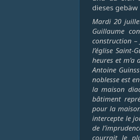
dieses gebäw 
Mardi 20 juill
Guillaume con
construction –
l’église Saint
heures et m’a d
Antoine Guinssa
noblesse est en
la maison diac
bâtiment repr
pour la maison 
intercepte le j
de l’imprudenc
courrait le p