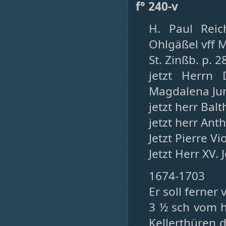
f° 240-v
H. Paul Rei
Ohlgäßel vff M
St. Zinßb. p. 2
jetzt Herrn 
Magdalena Ju
jetzt herr Bal
jetzt herr Ant
Jetzt Pierre Vi
Jetzt Herr XV.
1674-1703
Er soll ferne
3 ½ sch vom 
Kellerthüren d