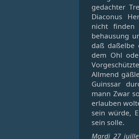
gedachter Tr
Diaconus Her
nicht finde
behausung um
daß daßelbe 
dem Ohl ode
Vorgeschützte
Allmend gäßle
Guinssar du
mann Zwar so
erlauben wolt
sein würde, 
sein solle.
Mardi 27 juill