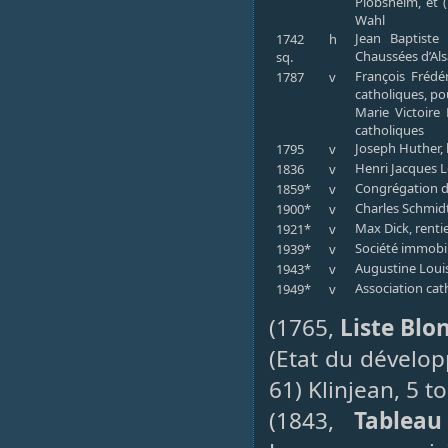
Plobsheim, et (
Wahl
Jean Baptiste
1742
h
Chaussées d’Als
sq.
François Frédé
1787
v
catholiques, po
Marie Victoire
catholiques
Joseph Huther, 
1795
v
Henri Jacques L
1836
v
Congrégation d
1859*
v
Charles Schmid
1900*
v
Max Dick, renti
1921*
v
Société immobil
1939*
v
Augustine Loui
1943*
v
Association cat
1949*
v
(1765,
Liste Blo
(Etat du dévelo
61) Klinjean, 5 t
(1843,
Tableau