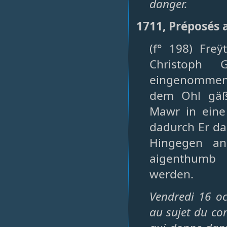
danger.
1711, Préposés 
(f° 198) Freÿ
Christoph 
eingenommen 
dem Ohl gäß
Mawr in eine 
dadurch Er da
Hingegen an
aigenthumb 
werden.
Vendredi 16 oc
au sujet du co