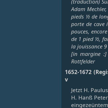
(traduction) Su
Adam Mechler, 
pieds ½ de long
porte de cave i
pouces, encore 
de 1 pied ½, fa
la jouissance 9 
[in margine :]
Rottfelder
1652-1672 (Regi
v
Jetzt H. Paulu
H. Hanß Peter 
eingezeüntem 