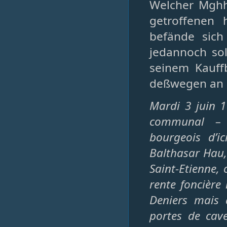
Welcher Mghh
getroffenen 
befände sich
jedannoch sol
seinem Kauffb
deßwegen an s
Mardi 3 juin 1
communal – 
bourgeois d’i
Balthasar Hau,
Saint-Etienne, 
rente foncière 
Deniers mais 
portes de cav