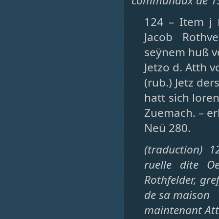
communaux de 1
124 – Item j
Jacob Rothv
seÿnem huß v
Jetzo d. Atth 
(rub.) Jetz ders
hatt sich lore
Zuemach. – er
Neü 280.
(traduction) 
ruelle dite O
Rothfelder, gre
de sa maison
maintenant Att