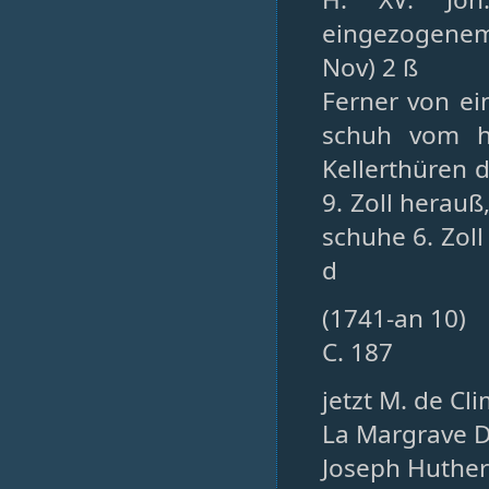
eingezogenem 
Nov) 2 ß
Ferner von e
schuh vom h
Kellerthüren d
9. Zoll herauß
schuhe 6. Zoll 
d
(1741-an 10)
C. 187
jetzt M. de C
La Margrave D
Joseph Huther