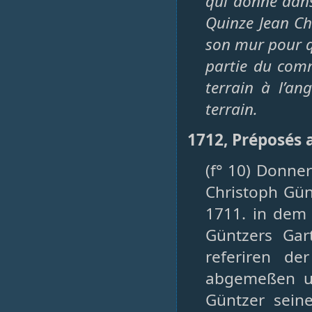
qui donne dans
Quinze Jean Chr
son mur pour qu
partie du com
terrain à l’an
terrain.
1712, Préposés 
(f° 10) Donne
Christoph Gün
1711. in dem 
Güntzers Ga
referiren de
abgemeßen u
Güntzer sein