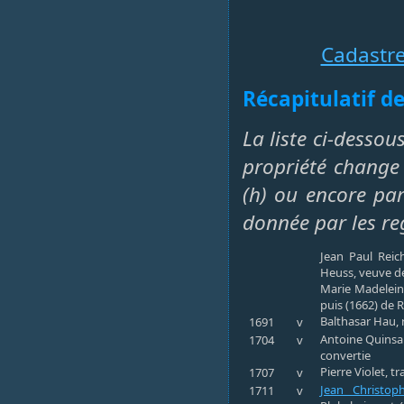
Cadastr
Récapitulatif de
La liste ci-dessou
propriété change 
(h) ou encore par 
donnée par les re
Jean Paul Reic
Heuss, veuve de
Marie Madeleine
puis (1662) de 
Balthasar Hau, 
1691
v
Antoine Quinsar
1704
v
convertie
Pierre Violet, t
1707
v
Jean Christop
1711
v