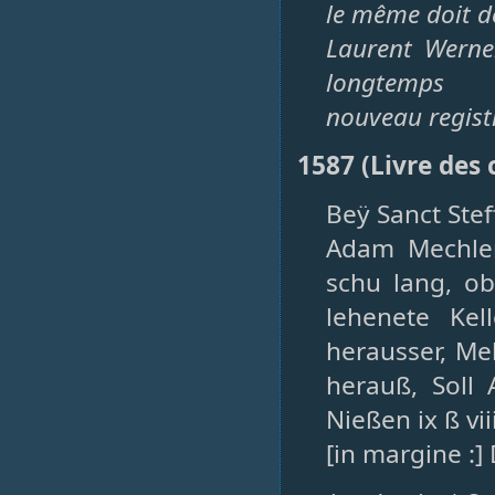
le même doit dé
Laurent Werne
longtemps
nouveau regist
1587 (Livre des
Beÿ Sanct Ste
Adam Mechler
schu lang, o
lehenete Ke
herausser, Me
herauß, Soll 
Nießen ix ß vii
[in margine :]