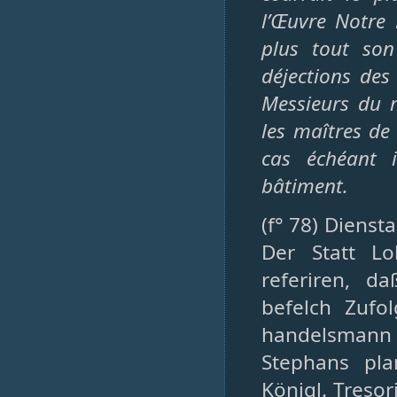
l’Œuvre Notre 
plus tout so
déjections des
Messieurs du m
les maîtres de 
cas échéant i
bâtiment.
(f° 78) Dienst
Der Statt L
referiren, 
befelch Zufo
handelsmann
Stephans pl
Königl. Tresor