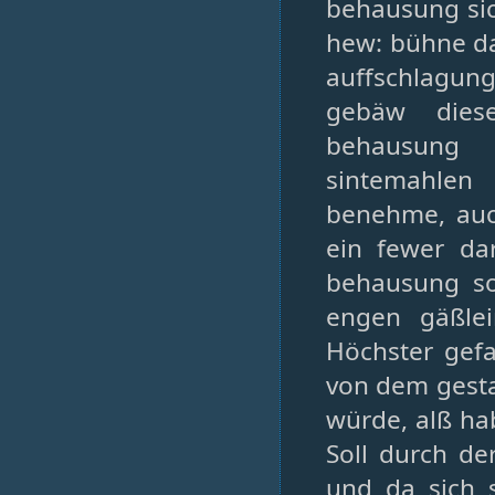
behausung sic
hew: bühne da
auffschlagun
gebäw diese
behausung 
sintemahlen
benehme, auc
ein fewer dar
behausung s
engen gäßle
Höchster gef
von dem gesta
würde, alß ha
Soll durch de
und da sich s