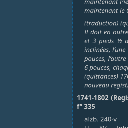
maintenant Pie
maintenant le 
(traduction) (q
Il doit en out
et 3 pieds ½ d
inclinées, l’une
pouces, l’autre
6 pouces, chaqu
(quittances) 1
nouveau regist
1741-1802 (Regi
f° 335
alzb. 240-v
H. XV. Joh