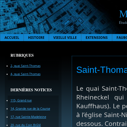
M
Étude
ACCUEIL
HISTOIRE
VIEILLE VILLE
EXTENSIONS
FAUB
RUBRIQUES
2, quai Saint-Thomas
Saint-Thoma
4, quai Saint-Thomas
Le quai Saint-T
DERNIÈRES NOTICES
Rheineckel qu
115, Grand rue
Kauffhaus). Le p
14, Grande rue de la Course
à l’église Saint-
17, rue Sainte-Madeleine
dessous. Contrai
20, rue du Coin Brûlé