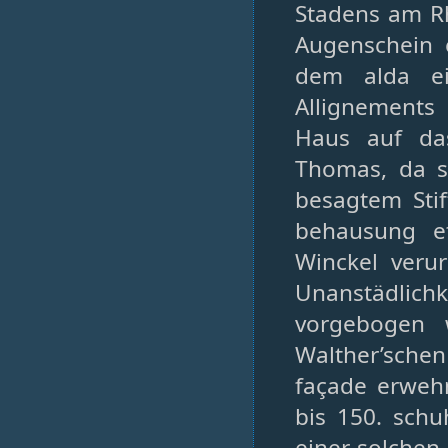
Stadens am Rh
Augenschein
dem alda ei
Allignement
Haus auf das
Thomas, da s
besagtem Sti
behausung e
Winckel veru
Unanstädlichk
vorgebogen
Walther’sche
façade erwehn
bis 150. sch
einer solchen 