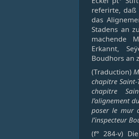
Eckel pt° St
referirte, da
das Aligneme
Stadens an zu
machende Ma
Erkannt, Se
Boudhors an z
(Traduction)
M
chapitre Saint
chapitre Sa
l’alignement du
poser le mur q
l’inspecteur Bo
(f° 284-v) D