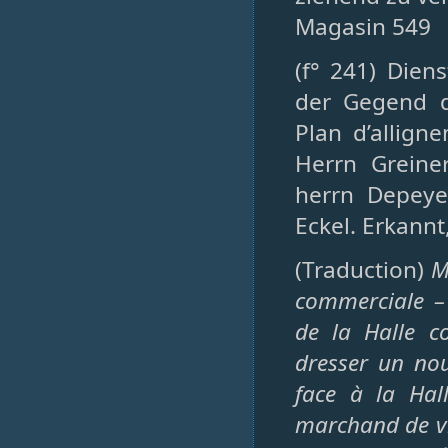
Magasin 549
(f° 241) Dien
der Gegend d
Plan d’allig
Herrn Greine
herrn Depey
Eckel. Erkannt
(Traduction)
M
commerciale – 
de la Halle c
dresser un no
face à la Hal
marchand de vin