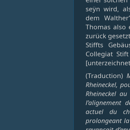
seÿn wird, a
dem Walther’
Thomas also e
zurück gesetz
Stiffts Gebä
Collegiat Sti
[unterzeichnet
(Traduction)
M
Rheineckel, po
Rheineckel au 
l’alignement d
actuel du ch
prolongeant la
ravançait d’env