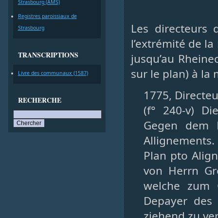
Strasbourg (AMS)
Registres paroissiaux de
Les directeurs 
Strasbourg
l’extrémité de l
TRANSCRIPTIONS
jusqu’au Rheinec
sur le plan) à la
Livre des communaux (1587)
1775, Directeu
RECHERCHE
(f° 240-v) D
Gegen dem K
Allignements.
Plan pto Ali
von Herrn Gr
welche zum G
Depayer des
ziehend zu ver