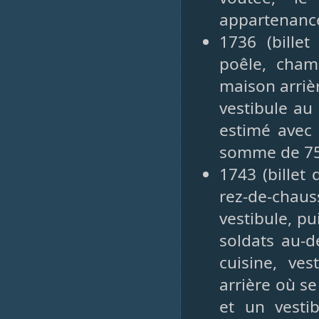
appartenance
1736 (bille
poêle, chamb
maison arrièr
vestibule au
estimé avec 
somme de 750
1743 (billet
rez-de-chau
vestibule, pu
soldats au-d
cuisine, ve
arrière où s
et un vesti