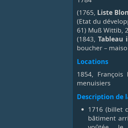
(1765,
Liste Blo
(Etat du dévelo
61) Muß Wittib, 2
(1843,
Tableau i
boucher – maison,
Locations
1854, François 
menuisiers
Description de 
1716 (billet
bâtiment arr
voûtée, le