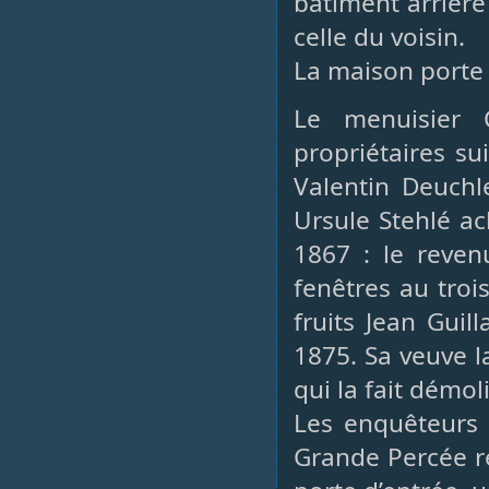
bâtiment arrière 
celle du voisin.
La maison porte d
Le menuisier C
propriétaires su
Valentin Deuchle
Ursule Stehlé ac
1867 : le reve
fenêtres au tro
fruits Jean Guil
1875. Sa veuve l
qui la fait démol
Les enquêteurs q
Grande Percée r