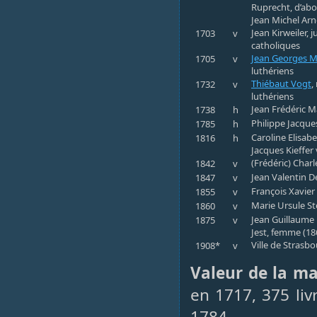
Ruprecht, d’abo
Jean Michel Arn
Jean Kirweiler, 
1703
v
catholiques
Jean Georges 
1705
v
luthériens
Thiébaut Vogt
,
1732
v
luthériens
Jean Frédéric M
1738
h
Philippe Jacques
1785
h
Caroline Elisabe
1816
h
Jacques Kieffer
(Frédéric) Char
1842
v
Jean Valentin De
1847
v
François Xavier
1855
v
Marie Ursule Ste
1860
v
Jean Guillaume 
1875
v
Jest, femme (18
Ville de Strasb
1908*
v
Valeur de la m
en 1717, 375 liv
1784