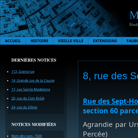
M
Étude
ACCUEIL
HISTOIRE
VIEILLE VILLE
EXTENSIONS
FAUB
DERNIÈRES NOTICES
113, Grand rue
8, rue des
14, Grande rue de la Course
17, rue Sainte-Madeleine
20, rue du Coin Brûlé
Rue des Sept-
24, rue du Dôme
section 60 parce
Agrandie par Ur
NOTICES MODIFIÉES
Percée)
Nom des rues, 1920