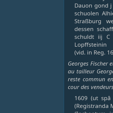
Dauon gond j l
schuolen Alhi
Straßburg w
dessen schaff
schuldt iij C
Lopffsteinin
(vid. in Reg. 16
Georges Fischer 
au tailleur Geor
reste commun ent
cour des vendeurs
1609 (ut spâ [
(Registranda 