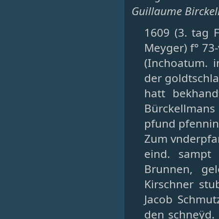
Guillaume Birck
1609 (3. tag F
Meyger) f° 73-
(Inchoatum. i
der goldtschl
hatt bekhand
Bürckellmans
pfund pfennin
Zum vnderpfan
eind. sampt 
Brunnen, gel
Kirschner stu
Jacob Schmutz
den schneÿd. 