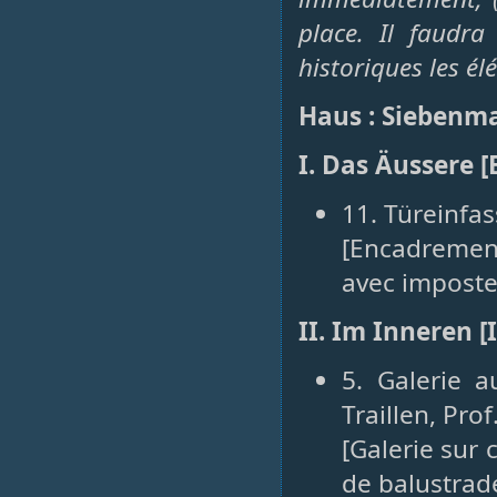
place. Il faudr
historiques les 
Haus : Siebenm
I. Das Äussere [
11. Türeinfas
[Encadremen
avec impost
II. Im Inneren [
5. Galerie 
Traillen, Pro
[Galerie sur 
de balustrad