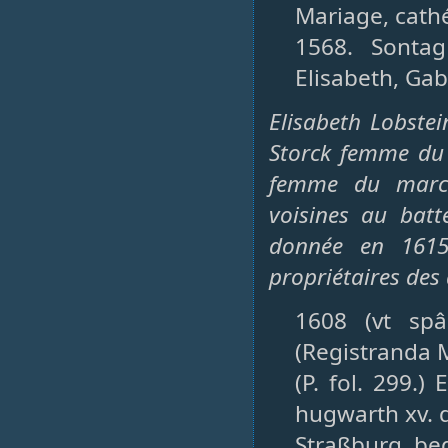
Mariage, cathé
1568. Sontag
Elisabeth, Gab
Elisabeth Lobste
Storck femme du
femme du march
voisines au batt
donnée en 1615
propriétaires de
1608 (vt spâ 
(Registranda 
(P. fol. 299.
hugwarth xv. 
Straßburg, be