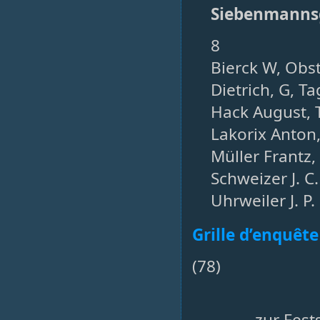
Siebenmanns
8
Bierck W, Obs
Dietrich, G, T
Hack August, 
Lakorix Anton,
Müller Frantz,
Schweizer J. C
Uhrweiler J. P
Grille d’enquête
(78)
zur Fest