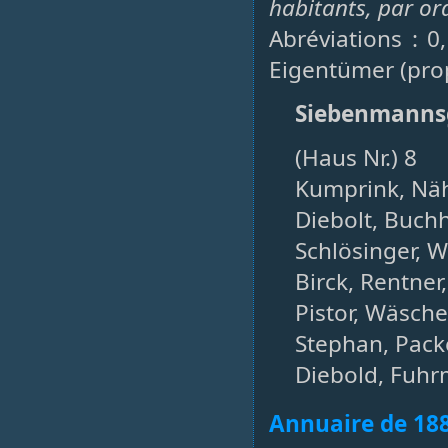
habitants, par or
Abréviations : 0
Eigentümer (prop
Siebenmanns
(Haus Nr.) 8
Kumprink, Näh
Diebolt, Buchh
Schlösinger, 
Birck, Rentner,
Pistor, Wäsche
Stephan, Packe
Diebold, Fuhr
Annuaire de 18