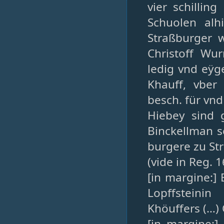
vier schillin
Schuolen alhi
Straßburger 
Christoff Wu
ledig vnd eÿg
Khauff, vber
besch. für vn
Hiebey sind 
Binckellman s
burgere zu St
(vide in Reg. 1
[in margine:]
Lopffsteini
Khöuffers (…) 
[in margine:]