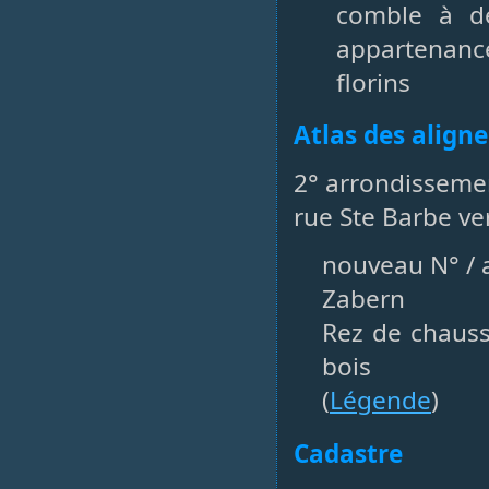
comble à de
appartenan
florins
Atlas des align
2° arrondisseme
rue Ste Barbe ve
nouveau N° / a
Zabern
Rez de chaus
bois
(
Légende
)
Cadastre