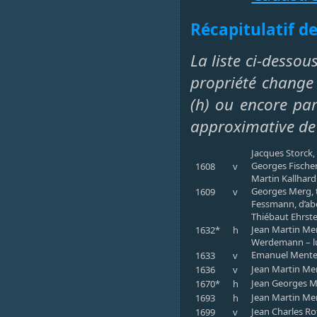
Récapitulatif de
La liste ci-dessou
propriété change 
(h) ou encore par 
approximative de
Jacques Storck,
Georges Fischer,
1608
v
Martin Kallhard
Georges Merg, t
1609
v
Fessmann, d’abo
Thiébaut Ehrste
Jean Martin Mer
1632*
h
Werdemann – l
Emanuel Mentel,
1633
v
Jean Martin Mer
1636
v
Jean Georges Me
1670*
h
Jean Martin Ment
1693
h
Jean Charles Ro
1699
v