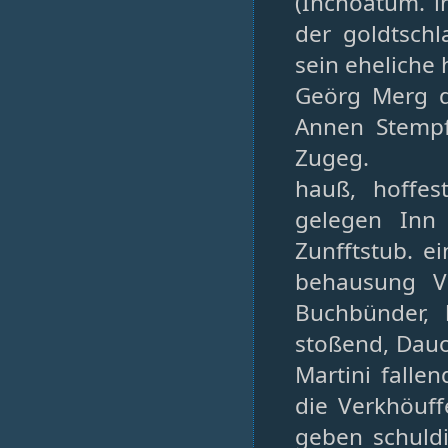
(Inchoatum. i
der goldtsch
sein eheliche
Geörg Merg d
Annen Stempf
Zugeg.
hauß, hoffes
gelegen Inn 
Zunfftstub. e
behausung V
Buchbünder, 
stoßend, Dauon
Martini fallen
die Verkhöuf
geben schuldi