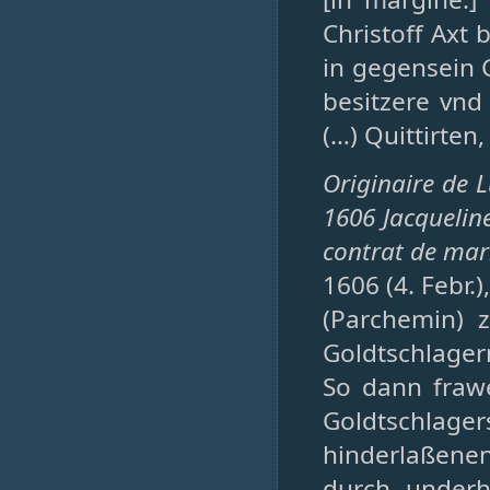
Christoff Axt
in gegensein 
besitzere vnd
(…) Quittirten
Originaire de L
1606 Jacqueline
contrat de mar
1606 (4. Febr.
(Parchemin) 
Goldtschlager
So dann fraw
Goldtschla
hinderlaßenen
durch underh