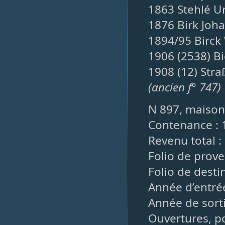
1863 Stehlé Ur
1876 Birk Joh
1894/95 Birck
1906 (2538) B
1908 (12) Str
(ancien f° 747)
N 897, maison
Contenance : 
Revenu total : 
Folio de prove
Folio de desti
Année d’entrée
Année de sorti
Ouvertures, po