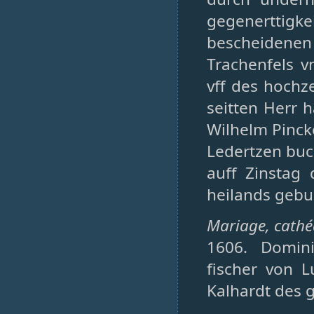
gegenertti
bescheidene
Trachenfels v
vff des hochze
seitten Herr 
Wilhelm Pinck
Ledertzen buc
auff Zinstag 
heilands gebu
Mariage, cathéd
1606. Domin
fischer von 
Kalhardt des g