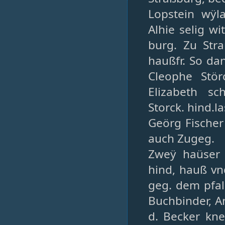
Lopstein wÿl
Alhie selig w
burg. Zu Stra
haußfr. So da
Cleophe Stör
Elizabeth s
Storck. hind.l
Geörg Fischer
auch Zugeg.
Zweÿ haüser 
hind, hauß vn
geg. dem pfal
Buchbinder, An
d. Becker kn