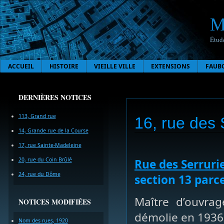
M
Étude
ACCUEIL
HISTOIRE
VIEILLE VILLE
EXTENSIONS
FAUB
DERNIÈRES NOTICES
113, Grand rue
16, rue des 
14, Grande rue de la Course
17, rue Sainte-Madeleine
20, rue du Coin Brûlé
Rue des Serruri
24, rue du Dôme
section 13 parce
Maître d’ouvrag
NOTICES MODIFIÉES
démolie en 1936
Nom des rues, 1920