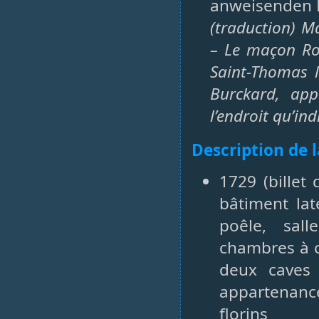
anweisenden Pl
(traduction) M
– Le maçon Rot
Saint-Thomas l
Burckard, app
l’endroit qu’ind
Description de 
1729 (billet
bâtiment lat
poêle, sall
chambres à c
deux caves 
appartenan
florins