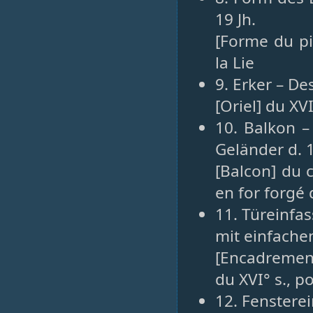
19 Jh.
[Forme du pig
la Lie
9. Erker – De
[Oriel] du XV
10. Balkon –
Geländer d. 1
[Balcon] du c
en for forgé 
11. Türeinfas
mit einfache
[Encadrement
du XVI° s., p
12. Fenstere