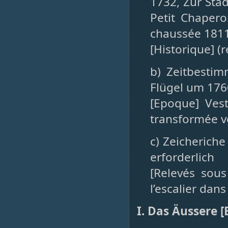
1732, Zur Stad
Petit Chaper
chaussée 181
[Historique] (
b) Zeitbestim
Flügel um 176
[Epoque] Vest
transformée v
c) Zeicherich
erforderlich
[Relevés sous
l’escalier dans
I. Das Äussere [