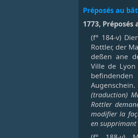
Préposés au bâ
1773, Préposés 
(f° 184-v) Die
Rottler, der M
deßen ane d
Ville de Lyo
befindenden 
Augenschein.
(traduction) M
Rottler deman
modifier la fa
en supprimant l’
(f° 188-v) 