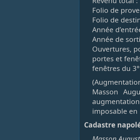
Revenu total :
Folio de prove
Folio de destin
Année d’entré
Année de sorti
Ouvertures, po
portes et fenêt
fenêtres du 3°
(Augmentatio
Masson Augu
augmentatio
imposable en 
Cadastre napol
Masson Augus