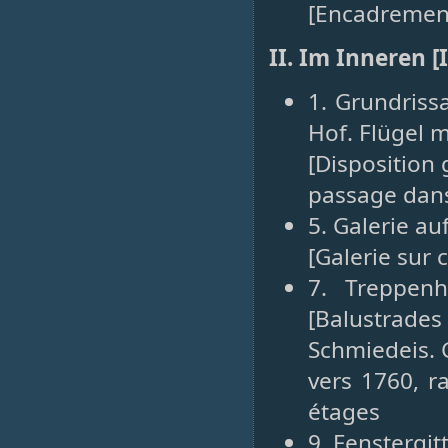
[Encadrement
II. Im Inneren [
1. Grundriss
Hof. Flügel 
[Disposition 
passage dans 
5. Galerie au
[Galerie sur c
7. Treppenh
[Balustrad
Schmiedeis. G
vers 1760, r
étages
9. Fenstergit