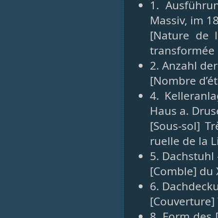
1. Ausführu
Massiv, im 18
[Nature de l
transformée a
2. Anzahl de
[Nombre d’ét
4. Kelleranl
Haus a. Dru
[Sous-sol] T
ruelle de la L
5. Dachstuhl 
[Comble] du X
6. Dachdeck
[Couverture] 
8. Form des 