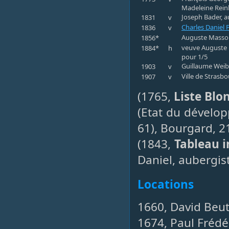
Madeleine Rein
Joseph Bader, a
1831
v
Charles Daniel F
1836
v
Auguste Masso
1856*
veuve Auguste 
1884*
h
pour 1/5
Guillaume Weib
1903
v
Ville de Strasb
1907
v
(1765,
Liste Blo
(Etat du dévelo
61), Bourgard, 21
(1843,
Tableau i
Daniel, aubergist
Locations
1660, David Beuth
1674, Paul Fréd