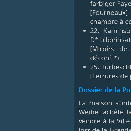
farbiger Fay
[Fourneaux]
chambre à co
22. Kaminspi
D*lbildeinsat
[Miroirs de
décoré *)
25. Türbeschl
[Ferrures de 
Dossier de la P
La maison abrit
Weibel achète la
vendre à la Vill
lors de la Grand