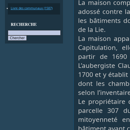
La maison compr
Livre des communaux (1587)
adossé contre la
les bâtiments do
RECHERCHE
de la Lie.
La maison appart
Capitulation, e
partir de 1690 
L’aubergiste Cla
1700 et y établit
dont les chambr
selon l’inventair
Le propriétaire 
parcelle 307 
mitoyenneté e
bâtiment avant c