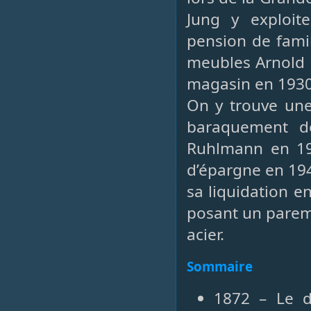
Jung y exploi
pension de fami
meubles Arnold 
magasin en 1930
On y trouve une
baraquement de
Ruhlmann en 195
d’épargne en 194
sa liquidation e
posant un pareme
acier.
Sommaire
1872 – Le d