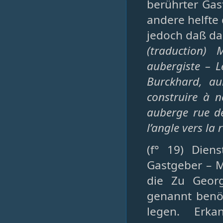
berührter Gas
andere helfte 
jedoch daß da
(traduction)
aubergiste – 
Burckhard, aub
construire à n
auberge rue de
l’angle vers la 
(f° 19) Dien
Gastgeber – M
die Zu Geor
genannt benö
legen. Erka