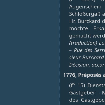
Augenschein
Schloßergaß a
Hr. Burckard 
möchte. Erka
gemacht werde
(traduction) Lu
– Rue des Serru
sieur Burckard 
Décision, accord
1776, Préposés 
(f° 15) Diens
Gastgeber – M
des Gastgeber