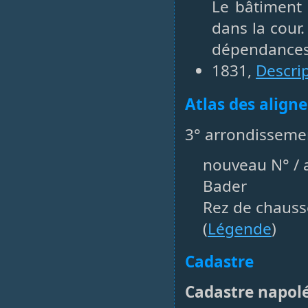
Le bâtiment 
dans la cour
dépendances 
1831,
Descri
Atlas des align
3° arrondissemen
nouveau N° / a
Bader
Rez de chauss
(
Légende
)
Cadastre
Cadastre napol