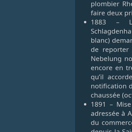
plombier Rh
faire deux pr
1883 – Le
Schlagdenhau
blanc) deman
de reporter
Nebelung not
encore en tr
qu’il accord
notification 
chaussée (oc
1891 – Mise
adressée à A
du commerce 
depuis la Sai