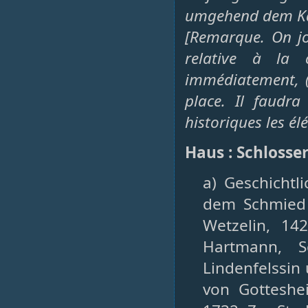
umgehend dem Kai
[Remarque. On jo
relative à la 
immédiatement, (
place. Il faudr
historiques les 
Haus : Schlosse
a) Geschicht
dem Schmied 
Wetzelin, 14
Hartmann, S
Lindenfelssin
von Gotteshe