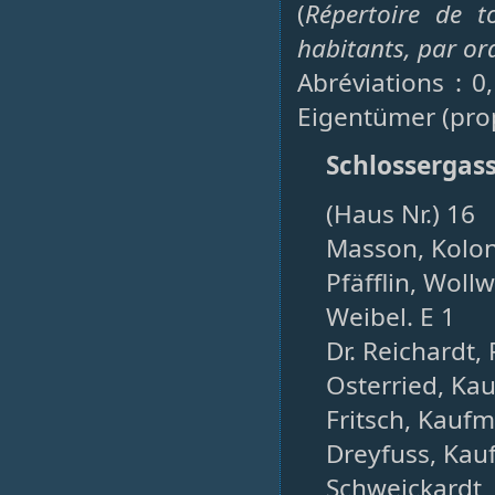
(
Répertoire de t
habitants, par or
Abréviations : 0
Eigentümer (prop
Schlossergas
(Haus Nr.) 16
Masson, Kolo
Pfäfflin, Woll
Weibel. E 1
Dr. Reichardt, 
Osterried, Ka
Fritsch, Kauf
Dreyfuss, Kau
Schweickardt,