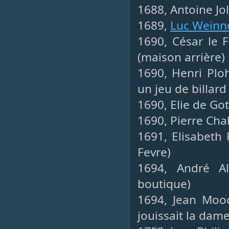
1688, Antoine Jol
1689,
Luc Weinn
1690, César le F
(maison arrière)
1690, Henri Ploh
un jeu de billard
1690, Elie de Go
1690, Pierre Ch
1691, Elisabeth
Fevre)
1694, André Al
boutique)
1694, Jean Mooc
jouissait la dam