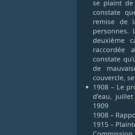
se plaint d
constate qu
remise de l
personnes. L
deuxième c
raccordée a
constate qu’
de mauvais
couvercle, s
1908 – Le pro
d’eau, juill
1909
1908 – Rappor
1915 – Plaint
Commission 