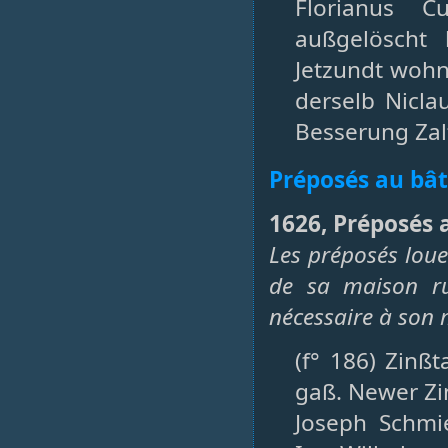
Florianus C
außgelöscht 
Jetzundt wohn
derselb Niclau
Besserung Zalt
Préposés au bâ
1626, Préposés 
Les préposés lou
de sa maison ru
nécessaire à son m
(f° 186) Zinß
gaß. Newer Zi
Joseph Schmi