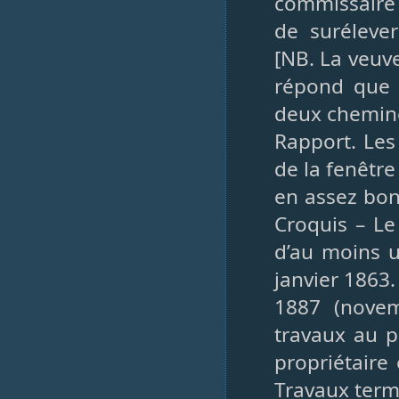
commissaire
de suréleve
[NB. La veuv
répond que l
deux cheminé
Rapport. Les
de la fenêtre
en assez bon
Croquis – L
d’au moins 
janvier 1863.
1887 (nove
travaux au p
propriétaire
Travaux term