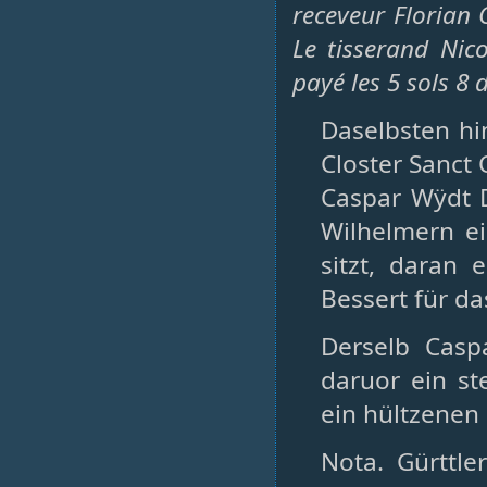
receveur Florian C
Le tisserand Nic
payé les 5 sols 8 
Daselbsten hi
Closter Sanct 
Caspar Wÿdt D
Wilhelmern e
sitzt, daran 
Bessert für das
Derselb Casp
daruor ein ste
ein hültzenen N
Nota. Gürttle