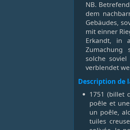
NB. Betrefend
dem nachbarn 
Gebäudes, sov
mit einner Ri
Erkandt, in 
Zumachung s
solche sovie
verblendet we
Description de 
1751 (billet
poêle et une
un poêle, al
tuiles creus