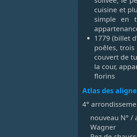
solivée, le 
cuisine et p
simple en t
appartenance
1779 (billet 
poêles, trois
couvert de tu
la cour, app
florins
Atlas des align
4° arrondissemen
nouveau N° / a
Wagner
Rez de chauss