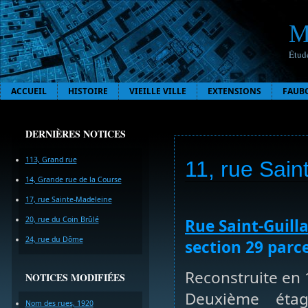
M
Étude
ACCUEIL
HISTOIRE
VIEILLE VILLE
EXTENSIONS
FAUB
DERNIÈRES NOTICES
113, Grand rue
11, rue Sain
14, Grande rue de la Course
17, rue Sainte-Madeleine
20, rue du Coin Brûlé
Rue Saint-Guil
24, rue du Dôme
section 29 parce
Reconstruite en 
NOTICES MODIFIÉES
Deuxième éta
Nom des rues, 1920