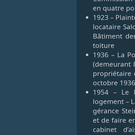
en quatre po
1923 – Plaint
locataire Sa
Bâtiment de
toiture
1936 – La P
(demeurant 8
propriétaire 
octobre 1936
1954 – Le l
logement – L
gérance Stei
et de faire e
cabinet d’