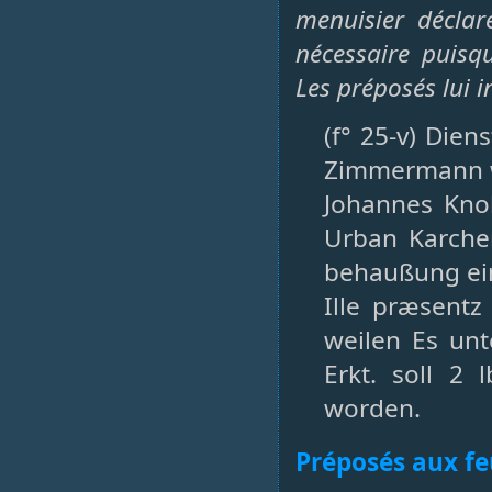
menuisier déclar
nécessaire puisq
Les préposés lui 
(f° 25-v) Dien
Zimmermann w
Johannes Kno
Urban Karche
behaußung ein
Ille præsentz
weilen Es un
Erkt. soll 2 
worden.
Préposés aux fe