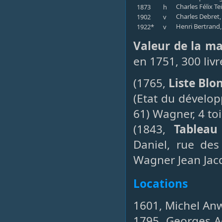
Charles Félix T
1873
h
Charles Debret
1902
v
Henri Bertrand, 
1922*
v
Valeur de la m
en 1751, 300 liv
(1765,
Liste Blo
(Etat du dévelo
61) Wagner, 4 to
(1843,
Tableau
Daniel, rue des
Wagner Jean Jac
Locations
1601, Michel An
1795, Georges A