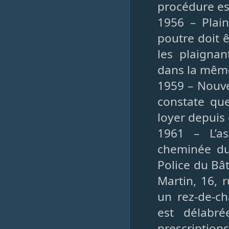
procédure es
1956 – Plain
poutre doit 
les plaigna
dans la mêm
1959 – Nouve
constate que
loyer depuis 
1961 – L’as
cheminée du
Police du Bât
Martin, 16, 
un rez-de-c
est délabr
prescription