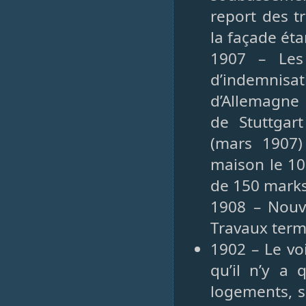
report des t
la façade éta
1907 – Les
d’indemnisa
d’Allemagne
de Stuttgar
(mars 1907)
maison le 10
de 150 mark
1908 – Nouve
Travaux ter
1902 – Le voi
qu’il n’y a 
logements, s