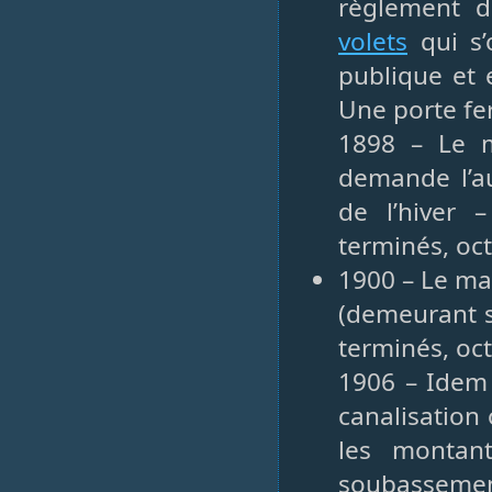
règlement 
volets
qui s’
publique et 
Une porte fe
1898 – Le m
demande l’au
de l’hiver
terminés, oc
1900 – Le ma
(demeurant s
terminés, oc
1906 – Idem 
canalisation
les montan
soubasseme