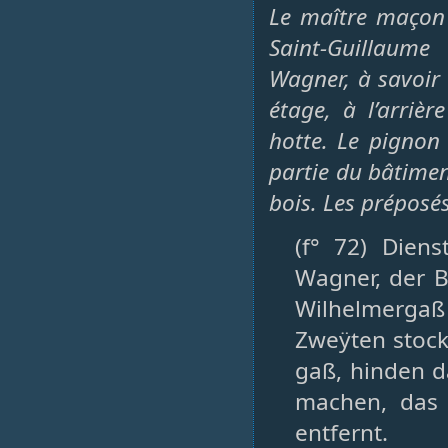
Le maître maçon 
Saint-Guillaume
Wagner, à savoir
étage, à l’arriè
hotte. Le pignon 
partie du bâtimen
bois. Les préposé
(f° 72) Diens
Wagner, der B
Wilhelmerga
Zweÿten stock
gaß, hinden 
machen, das 
entfernt.