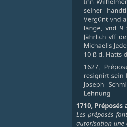
Inn Wilhelmer
seiner handt
Vergünt vnd a
länge, vnd 9 
Jährlich vff 
Michaelis Jede
10 ß d. Hatts d
1627, Prépos
resignirt sein
Joseph Schmi
Lehnung
1710, Préposés 
Les préposés font
autorisation une 