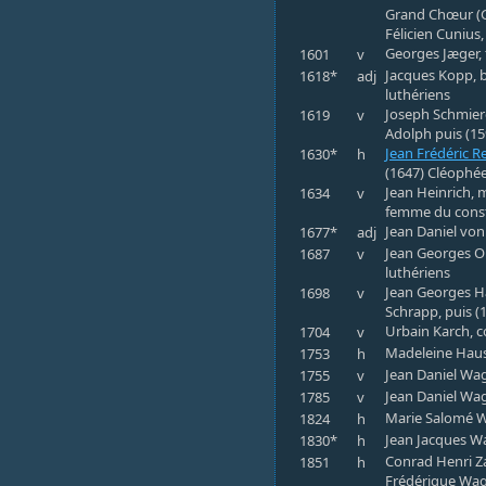
Grand Chœur (G
Félicien Cunius,
Georges Jæger, t
1601
v
Jacques Kopp, b
1618*
adj
luthériens
Joseph Schmiere
1619
v
Adolph puis (15
Jean Frédéric Re
1630*
h
(1647) Cléophée
Jean Heinrich, 
1634
v
femme du const
Jean Daniel von
1677*
adj
Jean Georges Ob
1687
v
luthériens
Jean Georges H
1698
v
Schrapp, puis (
Urbain Karch, c
1704
v
Madeleine Hauss
1753
h
Jean Daniel Wag
1755
v
Jean Daniel Wag
1785
v
Marie Salomé W
1824
h
Jean Jacques Wa
1830*
h
Conrad Henri Za
1851
h
Frédérique Wa