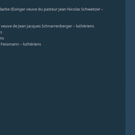
 Barbe Œsinger veuve du pasteur Jean Nicolas Schweitzer –
l veuve de Jean Jacques Schnarrenberger – luthériens
ns
ens
e Fessmann – luthériens