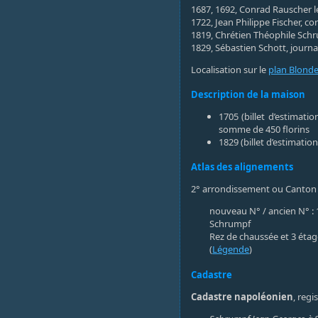
1687, 1692, Conrad Rauscher le 
1722, Jean Philippe Fischer, c
1819, Chrétien Théophile Schru
1829, Sébastien Schott, journal
Localisation sur le
plan Blonde
Description de la maison
1705 (billet d’estimati
somme de 450 florins
1829 (billet d’estimatio
Atlas des alignements
2° arrondissement ou Canton
nouveau N° / ancien N° : 
Schrumpf
Rez de chaussée et 3 éta
(
Légende
)
Cadastre
Cadastre napoléonien
, regi