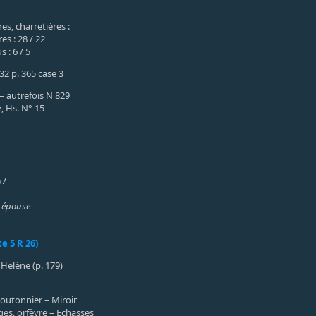
s, charretières :
es : 28 / 22
 : 6 / 5
 32 p. 365 case 3
 – autrefois N 829
, Hs. N° 15
57
 épouse
e 5 R 26)
Helène (p. 179)
 boutonnier – Miroir
ges, orfèvre – Echasses