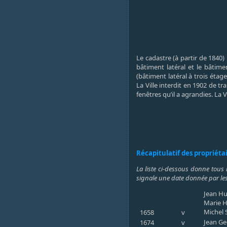
Le cadastre (à partir de 1840
bâtiment latéral et le bâtime
(bâtiment latéral à trois étag
La Ville interdit en 1902 de 
fenêtres qu’il a agrandies. La 
Récapitulatif des propriéta
La liste ci-dessous donne tous 
signale une date donnée par les
Jean Hu
Marie H
Michel 
1658
v
Jean Ge
1674
v