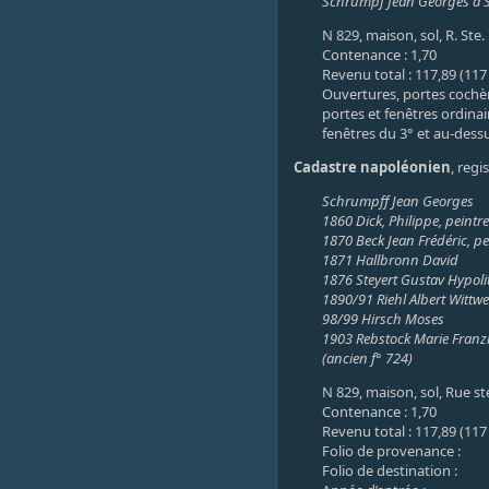
Schrumpf Jean Georges à 
N 829, maison, sol, R. Ste
Contenance : 1,70
Revenu total : 117,89 (117 
Ouvertures, portes cochère
portes et fenêtres ordinair
fenêtres du 3° et au-dessus
Cadastre napoléonien
, regi
Schrumpff Jean Georges
1860 Dick, Philippe, peintre
1870 Beck Jean Frédéric, p
1871 Hallbronn David
1876 Steyert Gustav Hypoli
1890/91 Riehl Albert Wittw
98/99 Hirsch Moses
1903 Rebstock Marie Franz
(ancien f° 724)
N 829, maison, sol, Rue s
Contenance : 1,70
Revenu total : 117,89 (117 
Folio de provenance :
Folio de destination :