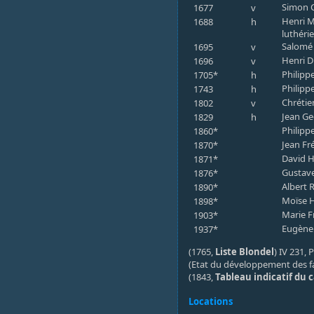
Simon C
1677
v
Henri M
1688
h
luthéri
Salomé 
1695
v
Henri D
1696
v
Philipp
1705*
h
Philipp
1743
h
Chrétie
1802
v
Jean Ge
1829
h
Philippe
1860*
Jean Fr
1870*
David H
1871*
Gustave
1876*
Albert 
1890*
Moïse H
1898*
Marie F
1903*
Eugène
1937*
(1765,
Liste Blondel
) IV 231,
(Etat du développement des f
(1843,
Tableau indicatif du 
Locations