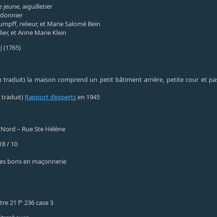
jeune, aiguilletier
ordonnier
mpff, relieur, et Marie Salomé Bein
ier, et Anne Marie Klein
l
(1765)
on traduit) la maison comprend un petit bâtiment arrière, petite cour et 
n traduit)
Rapport d’experts
en 1945
 Nord – Rue Ste Hélène
18 / 10
ges bons en maçonnerie
stre 21 f° 236 case 3