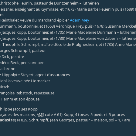
hristophe Feurlin, pasteur de Duntzenheim – luthérien
eissner, enseignant au Gymnase, et (1673) Marie Barbe Feuerlin puis (1689)
ens
Reinthaler, veuve du marchand épicier
Adam Mey
ürrmann, boutonnier, et (1663) Véronique Frey, puis (1678) Susanne Mercke
e Jacques Kopp, boutonnier, et (1705) Marie Madeleine Dürrmann – luthérie
e Jacques Kopp, boutonnier, et (1738) Marie Madeleine von Zabern – luthéri
n Théophile Schrumpf, maître d’école de Pfulgriesheim, et (1785) Anne Mari
orges Schrumpff, pasteur
 Dick, peintre
édéric Beck, pensionnaire
allbronn
 Hippolyte Steyert, agent d’assurances
Riehl la veuve née Hornecker
irsch
rançoise Rebstock, repasseuse
 Hamm et son épouse
 Philippe Jacques Kopp
açades des maisons,
cote V 61) Kopp, 4 toises, 5 pieds et 5 pouces
AMS
cadastre
) N 829, Schrumpff, Jean Georges, pasteur – maison, sol – 1,7 are