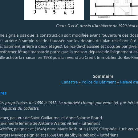
Cours D et K’, dessin d’architecte de 1990 (état e
) ne signale pas que la construction soit modifiée avant l’ouverture des do
nt arrière à simple rez-de-chaussée sur les dessins du plan-relief ont ét
es, bâtiment arrière à deux étages). Le rez-de-chaussée est occupé par divers
transformer l’étage mansardé parce que la maison dépasse de l’alignement et
Ville achète la maison en 1983 puis la revend au Crédit Immobilier du Bas-Rhin
Sommaire
Cadastre
–
Police du Bâtiment
–
Relevé d’
ires
les propriétaires de 1650 à 1952. La propriété change par vente (v), par héritag
 registres du cadastre.
eber, pasteur de Saint-Guillaume, et Anne Salomé Brand
æmmerlé femme de Antoine Walter, vitrier – luthériens
Schiffer, peignier, et (1646) Anne Marie Roth puis (1669) Cléophée Huck veuve
orges Meyer, peignier, et (1669) Ursule Sibylle Rebeck – luthériens