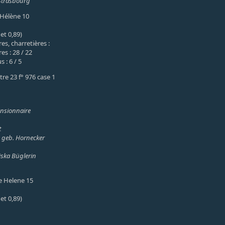
Strasbourg
. Hélène 10
et 0,89)
s, charretières :
es : 28 / 22
 : 6 / 5
stre 23 f° 976 case 1
ensionnaire
t
e geb. Hornecker
iska Büglerin
te Helene 15
et 0,89)