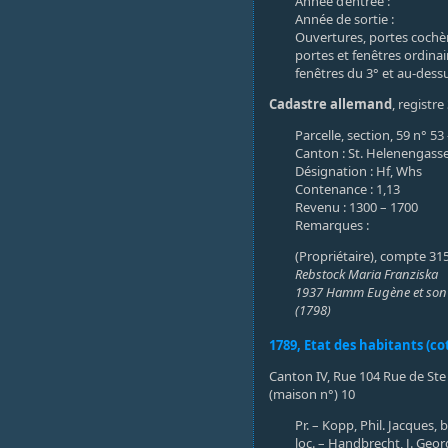
Année d’entrée :
Année de sortie :
Ouvertures, portes cochère
portes et fenêtres ordinair
fenêtres du 3° et au-dessus
Cadastre allemand
, registre
Parcelle, section, 59 n° 53
Canton : St. Helenengasse
Désignation : Hf, Whs
Contenance : 1,13
Revenu : 1300 – 1700
Remarques :
(Propriétaire), compte 31
Rebstock Maria Franziska
1937 Hamm Eugène et son
(1798)
1789, Etat des habitants (cot
Canton IV, Rue 104 Rue de Ste 
(maison n°) 10
Pr. – Kopp, Phil. Jacques,
loc. – Handbrecht, J. Geor