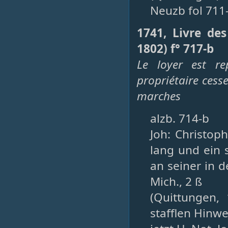
Neuzb fol 711
1741, Livre de
1802) f° 717-b
Le loyer est re
propriétaire cess
marches
alzb. 714-b
Joh: Christop
lang und ein 
an seiner in 
Mich., 2 ß
(Quittungen,
stafflen Hinw