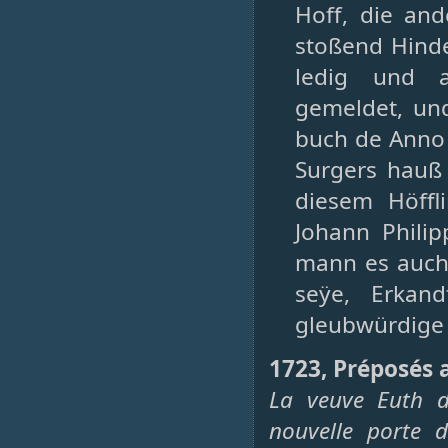
Hoff, die an
stoßend Hinde
ledig und a
gemeldet, und
buch de Anno 1
Surgers hauß
diesem Höffl
Johann Phili
mann es auch
seÿe, Erkan
gleubwürdige
1723, Préposés 
La veuve Euth d
nouvelle porte d