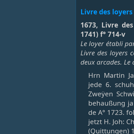
Livre des loye
1673, Livre de
1741) f° 714-v
Le loyer établi pa
Livre des loyers
deux arcades. Le 
Hrn Martin J
jede 6. schu
Zweÿen Schwi
behaußung jah
de A° 1723. fol
jetzt H. Joh: 
(Quittungen) 