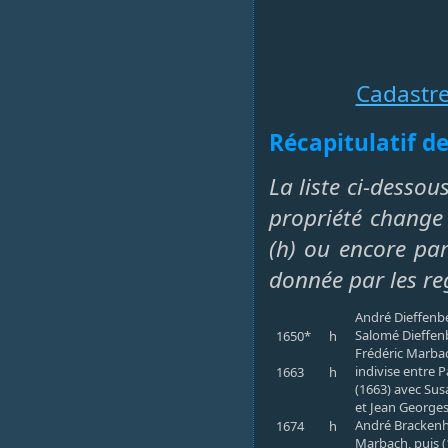
Cadastr
Récapitulatif de
La liste ci-dessou
propriété change 
(h) ou encore par 
donnée par les re
André Dieffenb
Salomé Dieffen
1650*
h
Frédéric Marbac
indivise entre 
1663
h
(1663) avec Su
et Jean Georges
André Brackenho
1674
h
Marbach, puis (