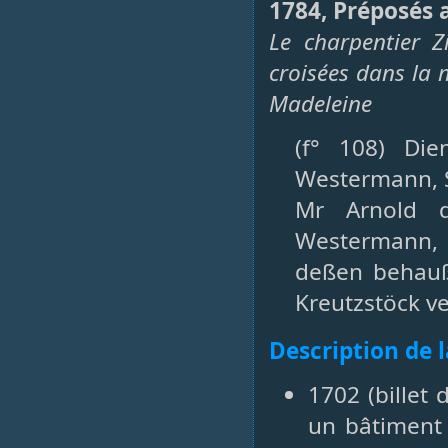
1784, Préposés 
Le charpentier 
croisées dans la
Madeleine
(f° 108) Die
Westermann,
Mr Arnold d
Westermann,
deßen behauß
Kreutzstöck ve
Description de 
1702 (billet
un bâtiment 