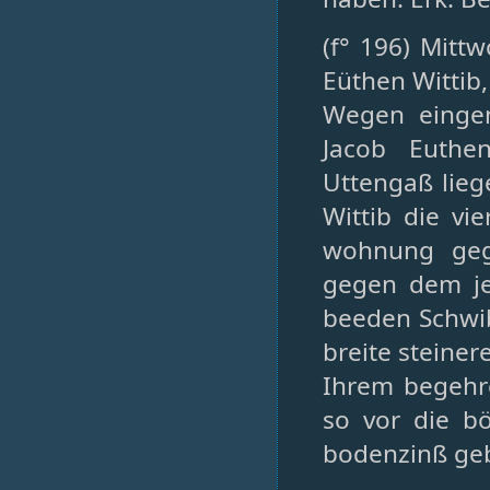
(f° 196) Mitt
Eüthen Wittib
Wegen einge
Jacob Euthe
Uttengaß lie
Wittib die vi
wohnung geg
gegen dem je
beeden Schwib
breite steinere
Ihrem begehre
so vor die b
bodenzinß gebe