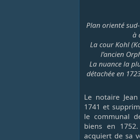
Plan orienté sud
à 
La cour Kohl (
Ko
l’ancien Orp
La nuance la pl
détachée en 1723
Le notaire Jea
1741 et supprim
le communal dep
biens en 1752.
acquiert de sa v