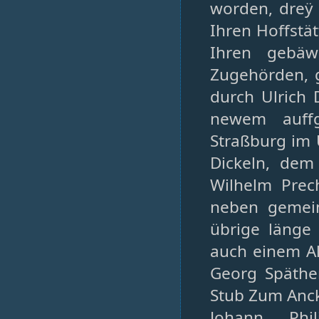
worden, dreÿ 
Ihren Hoffstä
Ihren gebäw
Zugehörden, 
durch Ulrich
newem auffg
Straßburg im 
Dickeln, de
Wilhelm Prech
neben gemein
übrige länge
auch einem Al
Georg Späthe
Stub Zum Anck
Johann Phi