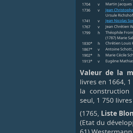
Martin Jacques 
1704
v
Jean Christop
1736
v
Ursule Richsho
Jean Nicolas S
1741
v
Jean Chrétien W
1767
v
Théophile Fromm
1799
h
(1787) Marie S
Chrétien Louis
1830*
h
Antoine Schott,
1867*
v
Marie Cécile Sch
1902*
h
Eugène Mathias
1913*
v
Valeur de la m
livres en 1664, 1
la constructio
seul, 1 750 livre
(1765,
Liste Blo
(Etat du dévelo
61) Westermann, 5