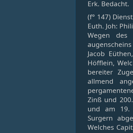
Erk. Bedacht.
(f° 147) Diens
Euth. Joh: Phi
Wegen des 
augenscheins
Jacob Eüthen
Höfflein, Wel
bereiter Zug
allmend ang
pergamentener
Zinß und 200.
und am 19. 
Surgern abge
Welches Capit