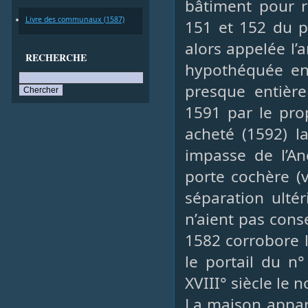
bâtiment pour r
Livre des communaux (1587)
151 et 152 du pl
alors appelée l’
RECHERCHE
hypothéquée en 
presque entièr
1591 par le prop
acheté (1592) l
impasse de l’An
porte cochère (
séparation ulté
n’aient pas cons
1582 corrobore l
le portail du n
XVIII° siècle le 
La maison appar