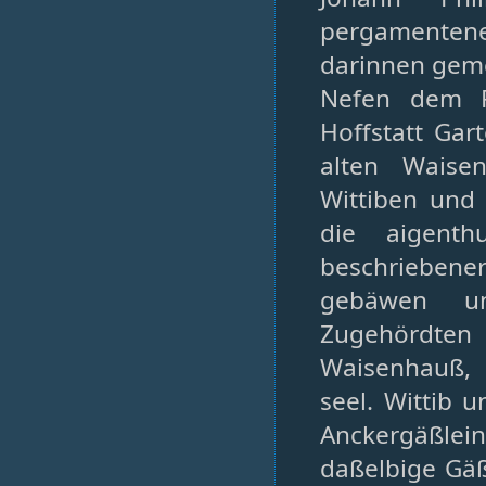
pergamentene
darinnen geme
Nefen dem R
Hoffstatt Gar
alten Waise
Wittiben und
die aigenth
beschriebene
gebäwen un
Zugehördten 
Waisenhauß,
seel. Wittib 
Anckergäßlei
daßelbige Gäß