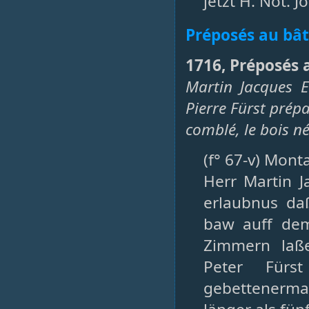
jetzt H. Not. 
Préposés au bâ
1716, Préposés 
Martin Jacques E
Pierre Fürst prép
comblé, le bois n
(f° 67-v) Mont
Herr Martin 
erlaubnus da
baw auff de
Zimmern laß
Peter Fürs
gebettenerma