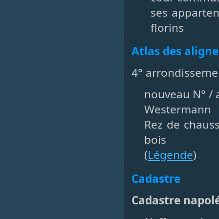
ses apparte
florins
Atlas des align
4° arrondisseme
nouveau N° / a
Westermann
Rez de chaus
bois
(
Légende
)
Cadastre
Cadastre napol