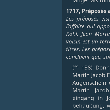
länger als fü
1717, Préposés 
Les préposés vis
l’affaire qui opp
Kohl. Jean Marti
voisin est un te
titres. Les prépo
concluent que, sau
(f° 138) Donn
Martin Jacob E
Augenschein 
Martin Jaco
eingang in J
behaußung, w