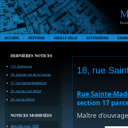
M
Étude
ACCUEIL
HISTOIRE
VIEILLE VILLE
EXTENSIONS
FAUB
DERNIÈRES NOTICES
113, Grand rue
18, rue Sai
14, Grande rue de la Course
17, rue Sainte-Madeleine
20, rue du Coin Brûlé
Rue Sainte-Mad
24, rue du Dôme
section 17 parce
Maître d’ouvrage,
NOTICES MODIFIÉES
Nom des rues, 1920