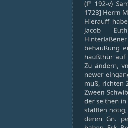
(f° 192-v) Sa
1723] Herrn Ma
Hierauff hab
Jacob Eut
Hinterlaßen
behaußung ei
haußthür auf 
Zu ändern, v
newer eingan
muß, richten 
Zween Schwib
der seithen i
stafflen nötig
deren Gn. pe
haben. Erk. B