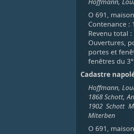
Hoffmann, Loui
O 691, maison,
Contenance : 
Revenu total : 
Ouvertures, po
portes et fenêt
fenêtres du 3° 
Cadastre napol
Hoffmann, Loui
1868 Schott, An
1902 Schott M
Miterben
O 691, maison