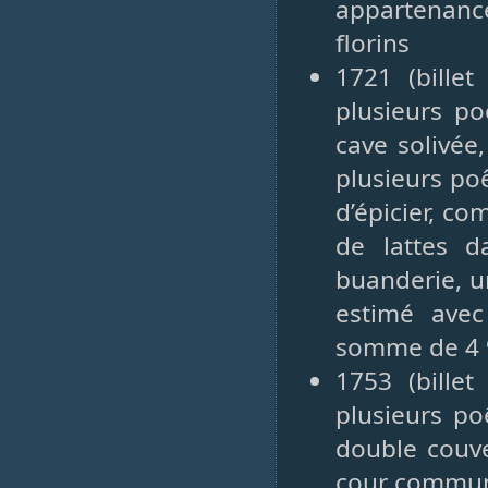
appartenan
florins
1721 (bille
plusieurs po
cave solivé
plusieurs po
d’épicier, co
de lattes d
buanderie, un
estimé ave
somme de 4 9
1753 (bille
plusieurs po
double couver
cour commune,