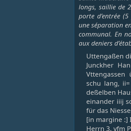
longs, saillie de
porte d’entrée (5
une séparation en 
communal. En not
aux deniers d’étab
Uttengaßen di
Junckher Ha
Vttengassen 
schu lang, ii
deßelben Hause
einander iiij 
für das Niessen 
[in margine :]
Herrn 3. vfm 