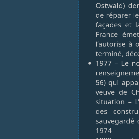
Ostwald) dem
de réparer le
façades et l
France émet
l’autorise à
terminé, dé
1977 – Le no
renseignemen
56) qui appa
veuve de Ch
situation – 
des constr
sauvegardé c
1974