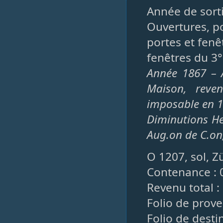
Année de sorti
Ouvertures, po
portes et fenê
fenêtres du 3°
Année 1867 – 
Maison, reve
imposable en 1
Diminutions He
Aug.on de C.on
O 1207, sol, Z
Contenance : 0
Revenu total : 
Folio de prov
Folio de destin