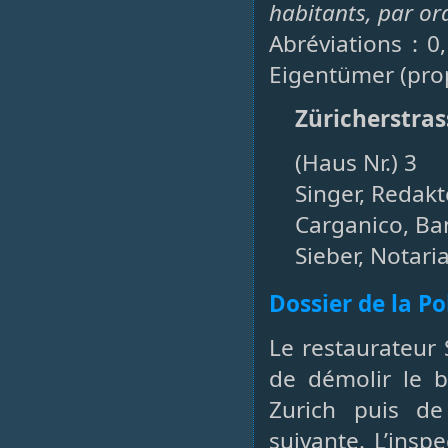
habitants, par or
Abréviations : 0
Eigentümer (prop
Züricherstras
(Haus Nr.) 3
Singer, Redakt
Carganico, Ba
Sieber, Notari
Dossier de la P
Le restaurateur
de démolir le b
Zurich puis de
suivante. L’insp