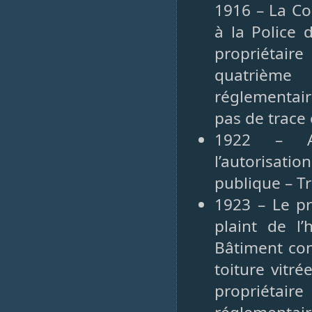
1916 – La C
à la Police 
propriétaire
quatrième
réglementair
pas de trace 
1922 – Al
l’autorisat
publique – T
1923 – Le pr
plaint de l
Bâtiment con
toiture vitr
propriétair