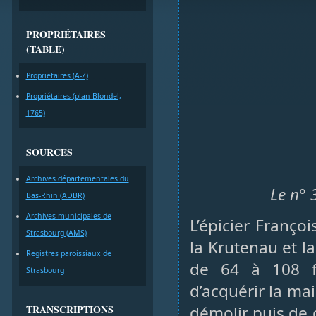
PROPRIÉTAIRES
(TABLE)
Proprietaires (A-Z)
Propriétaires (plan Blondel,
1765)
SOURCES
Archives départementales du
Le n° 
Bas-Rhin (ADBR)
Archives municipales de
L’épicier Franço
Strasbourg (AMS)
la Krutenau et l
Registres paroissiaux de
de 64 à 108 fr
Strasbourg
d’acquérir la ma
TRANSCRIPTIONS
démolir puis de 