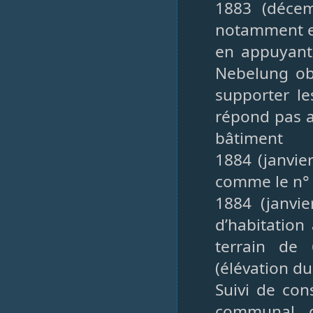
1883 (décem
notamment en
en appuyant
Nebelung obj
supporter le
répond pas a
bâtiment
1884 (janvie
comme le n° 
1884 (janvie
d’habitation
terrain de
(élévation du
Suivi de con
communal 