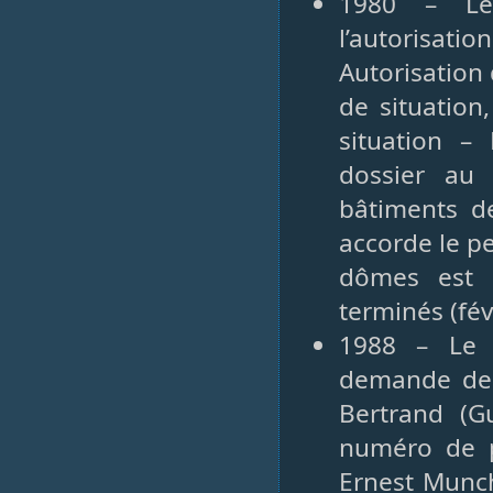
1980 – Le 
l’autorisati
Autorisation
de situation
situation –
dossier au 
bâtiments d
accorde le pe
dômes est e
terminés (fév
1988 – Le n
demande des
Bertrand (G
numéro de p
Ernest Munch