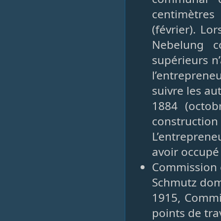
centimètre
(février). Lo
Nebelung c
supérieurs n
l’entrepren
suivre les aut
1884 (octobr
constructio
L’entreprene
avoir occupé 
Commission c
Schmutz domic
1915, Commis
points de tra