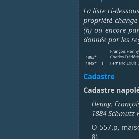
La liste ci-dessou
propriété change 
(h) ou encore par 
donnée par les re
François Henny,
Charles Frédéri
1883*
Fernand Louis G
1948*
h
Cadastre
Cadastre napol
Henny, François
1884 Schmutz K
O 557.p, maiso
8)