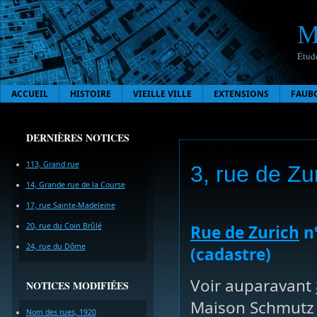
M
Étude
ACCUEIL
HISTOIRE
VIEILLE VILLE
EXTENSIONS
FAUB
DERNIÈRES NOTICES
113, Grand rue
3, rue de Zu
14, Grande rue de la Course
17, rue Sainte-Madeleine
20, rue du Coin Brûlé
Rue de Zurich
n°
24, rue du Dôme
(cadastre)
Voir auparavant
NOTICES MODIFIÉES
Maison Schmutz 
Nom des rues, 1920