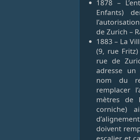
1878 – L’en
Enfants) d
l’autorisatio
de Zurich – R
1883 – La Vil
(9, rue Fritz
rue de Zuri
adresse un 
nom du res
remplacer l
mètres de 
corniche) a
d’alignemen
doivent remp
escalier et c