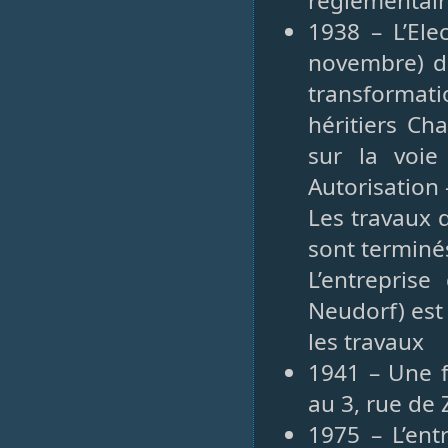
réglementair
1938 – L’Ele
novembre) de
transformat
héritiers Ch
sur la voie
Autorisation 
Les travaux d
sont terminé
L’entrepris
Neudorf) est
les travaux
1941 – Une f
au 3, rue de
1975 – L’ent