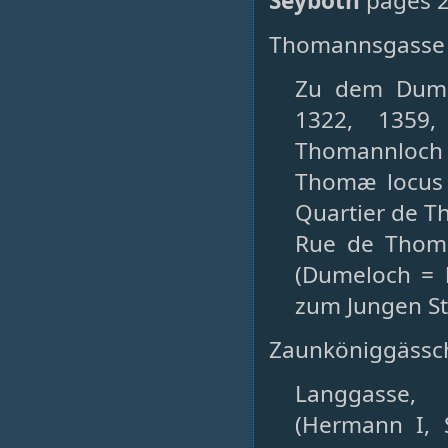
Seyboth
pages 2
Thomannsgasse 
Zu dem Dume
1322, 1359,
Thomannloch 
Thomæ locus 
Quartier de Th
Rue de Thoma
(Dumeloch = 
zum Jungen St
Zaunköniggässche
Langgasse, 
(Hermann I, S