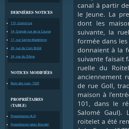
canal à partir de
DERNIÈRES NOTICES
le Jeune. La pre
dont les maison
115, Grand rue
suivante, la ru
14, Grande rue de la Course
formée dans les
17, rue Sainte-Madeleine
donnaient à la fo
20, rue du Coin Brûlé
24, rue du Dôme
suivante faisait 
ruelle du Roitel
NOTICES MODIFIÉES
anciennement r
Nom des rues, 1920
de rue Goll, trad
maison à l’entré
PROPRIÉTAIRES
101, dans le ré
(TABLE)
Salomé Gaul). 
Proprietaires (A-Z)
roitelet a été r
Propriétaires (plan Blondel,