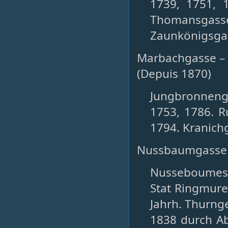
1739, 1751, 1
Thomansgass
Zaunkönigsgas
Marbachgasse – 
(Depuis 1870)
Jungbronnenge
1753, 1786. R
1794. Kranich
Nussbaumgasse –
Nusseboumesg
Stat Ringmure
Jahrh. Thurnge
1838 durch Ab