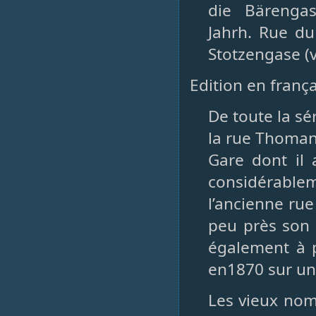
die Bärengas
Jahrh. Rue du
Stotzengase (
Edition en franç
De toute la sé
la rue Thomann
Gare dont il 
considérable
l’ancienne rue
peu près son
également à p
en1870 sur une
Les vieux no