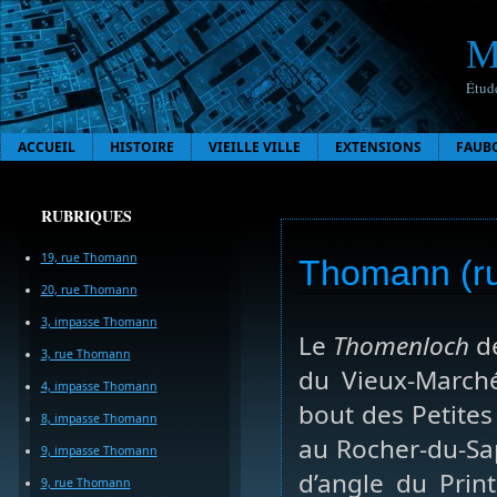
M
Étude
ACCUEIL
HISTOIRE
VIEILLE VILLE
EXTENSIONS
FAUB
RUBRIQUES
19, rue Thomann
Thomann (ru
20, rue Thomann
3, impasse Thomann
Le
Thomenloch
dé
3, rue Thomann
du Vieux-Marché
4, impasse Thomann
bout des Petites
8, impasse Thomann
au Rocher-du-Sa
9, impasse Thomann
d’angle du Print
9, rue Thomann