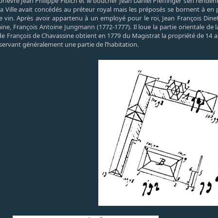
l’orfèvre Jean Philippe Fibich et le boucher Jean Daniel Pfeffinger s’en renden
 la Ville avait concédés au préteur royal mais les préposés se bornent à en
r le vin. Après avoir appartenu à un employé pour le roi, Jean François Din
ine, François Antoine Jungmann (1772-1777). Il loue la partie orientale de 
 François de Chavassine obtient en 1779 du Magistrat la propriété de 14 arp
éservant généralement une partie de l’habitation.