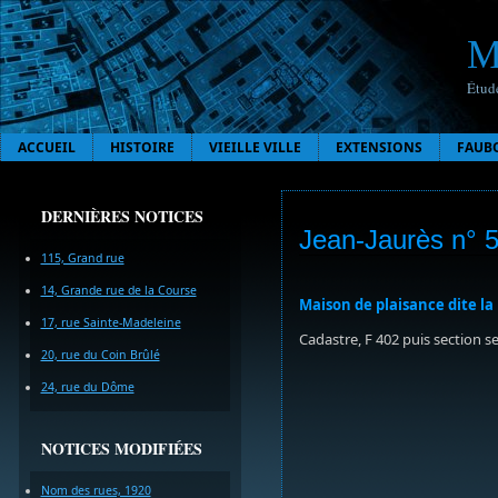
M
Étude
ACCUEIL
HISTOIRE
VIEILLE VILLE
EXTENSIONS
FAUB
DERNIÈRES NOTICES
Jean-Jaurès n° 
115, Grand rue
14, Grande rue de la Course
Maison de plaisance dite la
17, rue Sainte-Madeleine
Cadastre, F 402 puis section s
20, rue du Coin Brûlé
24, rue du Dôme
NOTICES MODIFIÉES
Nom des rues, 1920