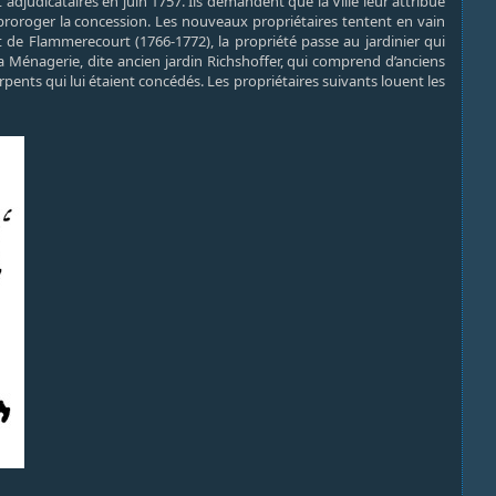
t adjudicataires en juin 1757. Ils demandent que la Ville leur attribue
 proroger la concession. Les nouveaux propriétaires tentent en vain
et de Flammerecourt (1766-1772), la propriété passe au jardinier qui
la Ménagerie, dite ancien jardin Richshoffer, qui comprend d’anciens
ents qui lui étaient concédés. Les propriétaires suivants louent les