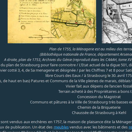
Plan de 1755, la Ménagerie est au milieu des terra
(Bibliothèque nationale de France, département Arsena
A droite, plan de 1753, Archives du Génie (reproduit dans les CAAAH, tome XVII
 du plan de Strasbourg pour faire connoitre / L’Etat actuel de la digue 501, di
ivier cotté 3, 4, de Sa menagerie et désignée / par les Chiffres 7 et 8 pour 
libre Cours des Eaux / à Strasbourg le 30. avril 17
, de haut en bas) Patures et Communs de la Ville pleines de marais, déblais 
Vivier fait aux dépens de l’ancien fossé
Terrain acheté à des Propriétaires a bons t
Concession du Magistrat
Communs et pâtures à la Ville de Strasbourg très basses e
Chemin de la Briqueterie
Chaussée de Strasbourg à Kehl
sont vendus aux enchères en 1757, la maison de plaisance dite la Ménageri
ux de publication. Un état des
meubles
vendus avec les bâtiments et des
r