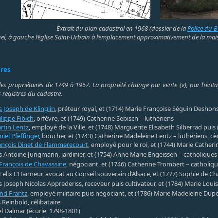
Extrait du plan cadastral en 1968 (dossier de la
Police du 
el, à gauche l’église Saint-Urbain à l’emplacement approximativement de la mais
ires
les propriétaires de 1749 à 1967. La propriété change par vente (v), par héritag
 registres du cadastre.
s Joseph de Klinglin
, préteur royal, et (1714) Marie Françoise Séguin Deshon
lippe Fibich
, orfèvre, et (1749) Catherine Sebisch – luthériens
rtin Lentz
, employé de la Ville, et (1748) Marguerite Elisabeth Silberrad puis
iel Pfeffinger
, boucher, et (1743) Catherine Madeleine Lentz – luthériens, c
ançois Dinet de Flammerecourt
, employé pour le roi, et (1744) Marie Cather
s Antoine Jungmann, jardinier, et (1754) Anne Marie Engeissen – catholiques
François de Chavassine
, négociant, et (1746) Catherine Trombert – catholiq
Felix L’Hanneur, avocat au Conseil souverain d’Alsace, et (1777) Sophie de C
s Joseph Nicolas Apprederiss, receveur puis cultivateur, et (1784) Marie Loui
nd Frantz
, employé militaire puis négociant, et (1786) Marie Madeleine Dupo
 Reinbold, célibataire
 Dalmar (écurie, 1798-1801)