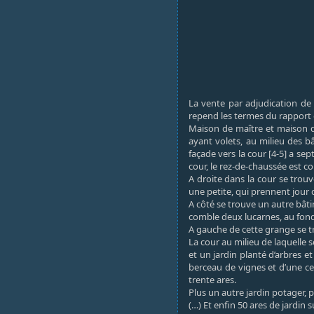
La vente par adjudication de 
repend les termes du rapport e
Maison de maître et maison de
ayant volets, au milieu des bâ
façade vers la cour [4-5] a se
cour, le rez-de-chaussée est c
A droite dans la cour se trouv
une petite, qui prennent jour 
A côté se trouve un autre bâti
comble deux lucarnes, au fond 
A gauche de cette grange se tro
La cour au milieu de laquelle 
et un jardin planté d’arbres e
berceau de vignes et d’une cen
trente ares.
Plus un autre jardin potager, 
(…) Et enfin 50 ares de jardin s