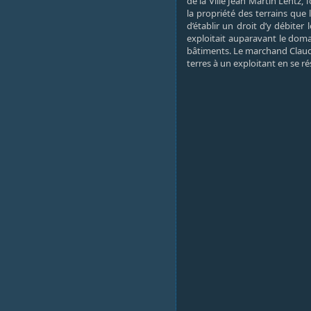
de la Ville Jean Martin Lentz, 
la propriété des terrains que
d’établir un droit d’y débite
exploitait auparavant le doma
bâtiments. Le marchand Claude
terres à un exploitant en se r