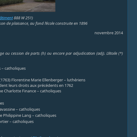
Bâtiment
888 W 251)
on de plaisance, au fond l’école construite en 1896
novembre 2014
e ou cession de parts (h) ou encore par adjudication (adj). L’étoile (*)
s – catholiques
 (1763) Florentine Marie Ellenberger – luthériens
èdent leurs droits aux précédents en 1762
ine Charlotte Finance – catholiques
ues
havassine – catholiques
se Philippine Lang – catholiques
rtier – catholiques