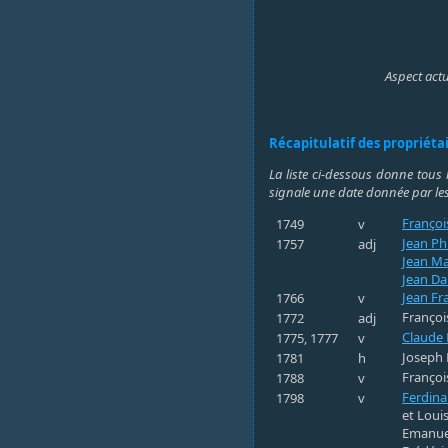
Aspect actu
Récapitulatif des propriéta
La liste ci-dessous donne tous 
signale une date donnée par les
Françoi
1749
v
Jean Phi
1757
adj
Jean Ma
Jean Dan
Jean Fr
1766
v
Françoi
1772
adj
Claude 
1775, 1777
v
Joseph 
1781
h
Françoi
1788
v
Ferdina
1798
v
et Louis
Emanuel