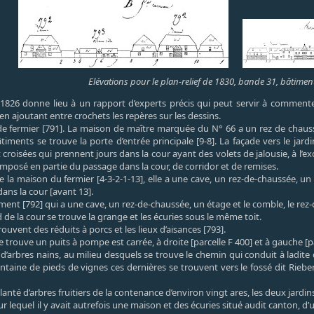
Elévations pour le plan-relief de 1830, bande 31, bâtimen
1826 donne lieu à un rapport d’experts précis qui peut servir à commenter 
n ajoutant entre crochets les repères sur les dessins.
 fermier [791]. La maison de maître marquée du N° 66 a un rez de chaussée
timents se trouve la porte d’entrée principale [9-8]. La façade vers le jardi
pt croisées qui prennent jours dans la cour ayant des volets de jalousie, à l’
omposé en partie du passage dans la cour, de corridor et de remises.
e la maison du fermier [4-3-2-1-13], elle a une cave, un rez-de-chaussée, un
dans la cour [avant 13].
ment [792] qui a une cave, un rez-de-chaussée, un étage et le comble, le rez-
de la cour se trouve la grange et les écuries sous le même toit.
uvent des réduits à porcs et les lieux d’aisances [793].
se trouve un puits à pompe est carrée, à droite [parcelle F 400] et à gauche [
t d’arbres nains, au milieu desquels se trouve le chemin qui conduit à ladite 
taine de pieds de vignes ces dernières se trouvent vers le fossé dit Rieber
planté d’arbres fruitiers de la contenance d’environ vingt ares, les deux jard
ur lequel il y avait autrefois une maison et des écuries situé audit canton, d’u