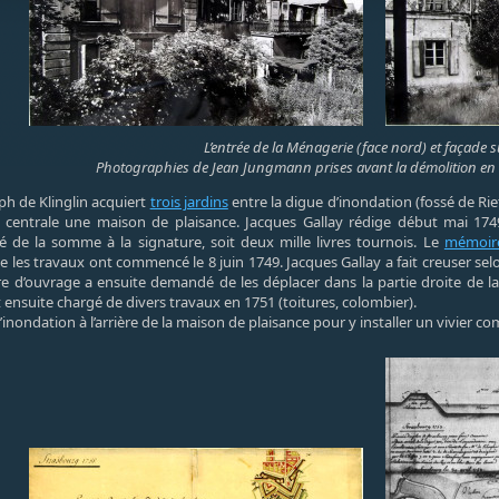
L’entrée de la Ménagerie (face nord) et façade 
Photographies de Jean Jungmann prises avant la démolition en 
ph de Klinglin acquiert
trois jardins
entre la digue d’inondation (fossé de Ri
rtie centrale une maison de plaisance. Jacques Gallay rédige début mai 1
ié de la somme à la signature, soit deux mille livres tournois. Le
mémoir
e les travaux ont commencé le 8 juin 1749. Jacques Gallay a fait creuser se
re d’ouvrage a ensuite demandé de les déplacer dans la partie droite de l
t ensuite chargé de divers travaux en 1751 (toitures, colombier).
’inondation à l’arrière de la maison de plaisance pour y installer un vivier c