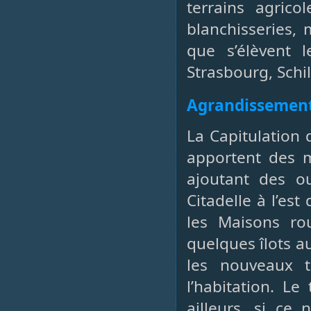
terrains agrico
blanchisseries, 
que s’élèvent 
Strasbourg, Schil
Agrandissemen
La Capitulation 
apportent des mo
ajoutant des ou
Citadelle à l’es
les Maisons ro
quelques îlots a
les nouveaux t
l’habitation. L
ailleurs, si ce