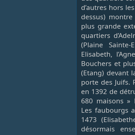
d’autres hors le
dessus) montre
plus grande ext
quartiers d’Ade
(Plaine Sainte-
Elisabeth, l’Ag
Bouchers et plus
(Etang) devant 
porte des Juifs.
en 1392 de détru
680 maisons » h
Les faubourgs au
1473 (Elisabeth
désormais ens