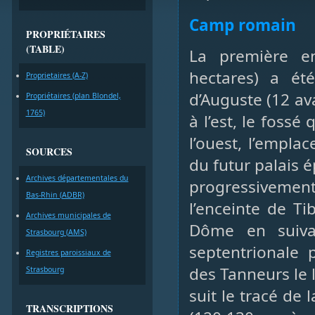
Camp romain
PROPRIÉTAIRES
(TABLE)
La première e
hectares) a été
Proprietaires (A-Z)
d’Auguste (12 ava
Propriétaires (plan Blondel,
1765)
à l’est, le foss
l’ouest, l’empla
SOURCES
du futur palais 
Archives départementales du
progressivement
Bas-Rhin (ADBR)
l’enceinte de Ti
Archives municipales de
Dôme en suivan
Strasbourg (AMS)
septentrionale 
Registres paroissiaux de
des Tanneurs le l
Strasbourg
suit le tracé de
TRANSCRIPTIONS