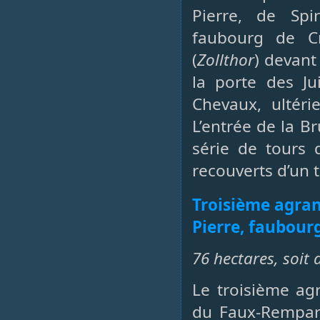
Pierre, de Spi
faubourg de C
(
Zollthor
) devant
la porte des Jui
Chevaux, ultéri
L’entrée de la Br
série de tours 
recouverts d’un t
Troisième agran
Pierre, faubour
76 hectares, soit 
Le troisième ag
du Faux-Rempart