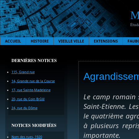
M
Étude
ACCUEIL
HISTOIRE
VIEILLE VILLE
EXTENSIONS
FAUB
DERNIÈRES NOTICES
115, Grand rue
Agrandisseme
14, Grande rue de la Course
17, rue Sainte-Madeleine
Le camp romain s’
20, rue du Coin Brûlé
Saint-Etienne. L
24, rue du Dôme
le quatrième agra
à plusieurs repr
NOTICES MODIFIÉES
importante.
Nom des rues, 1920