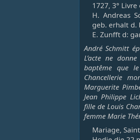
1727, 3° Livre
H. Andreas S
geb. erhalt d. 
E. Zunfft d: ga
André Schmitt ép
L’acte ne donne 
baptême que le
Chancellerie mon
Marguerite Pimbe
Jean Philippe Li
fille de Louis Ch
femme Marie Thér
Mariage, Saint
Hodie die 22 