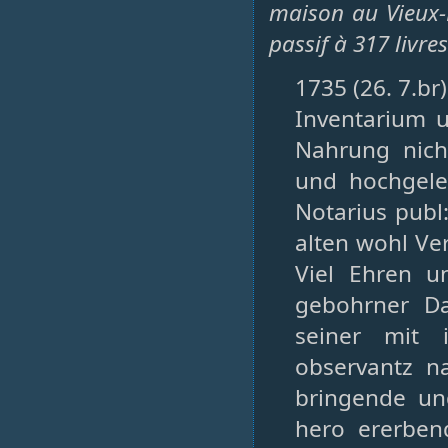
maison au Vieux-Ma
passif à 317 livres
1735 (26. 7.br
Inventarium 
Nahrung nic
und hochgele
Notarius publ:
alten wohl Ve
Viel Ehren u
gebohrner Da
seiner mit i
observantz na
bringende un
hero ererbe