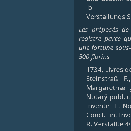
lb
Verstallungs 
Les préposés de 
registre parce qu
une fortune sous-é
500 florins
1734, Livres de
Steinstraß 
Margarethæ 
Notarÿ publ. 
inventirt H. N
Concl. fin. Inv
R. Verstallte 4