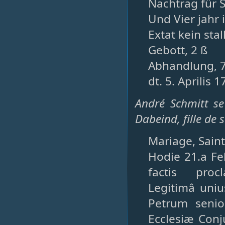
Nachtrag für S
Und Vier jahr 
Extat kein stal
Gebott, 2 ß
Abhandlung, 7
dt. 5. Aprilis 1
André Schmitt se
Dabeind, fille de s
Mariage, Saint-
Hodie 21.a Fe
factis proc
Legitimâ uniu
Petrum senio
Ecclesiæ Conj