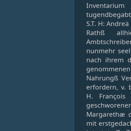
Inventariu
tugendbegabte
S.T. H: Andreä
Rathß allh
Ambtschreibe
nunmehr seel:
nach ihrem d
genommenen t
Nahrungß Ver
erfordern, v
H. François
geschworen
Margarethæ d
mit erstgedac