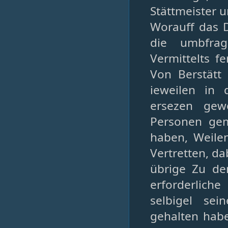
Stättmeister 
Worauff das 
die umbfra
Vermittelts f
Von Berstätt
ieweilen in 
ersezen gewe
Personen gem
haben, Weilen
Vertretten, da
übrige Zu de
erforderliche
selbigel se
gehalten habe