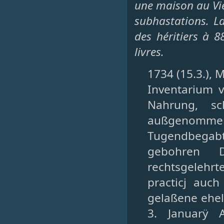
une maison au Vi
subhastations. La
des héritiers à 8
livres.
1734 (15.3.), 
Inventarium 
Nahrung, sc
außgenomm
Tugendbegab
gebohren 
rechtsgeleh
practicj auch
gelaßene ehel
3. Januarÿ 