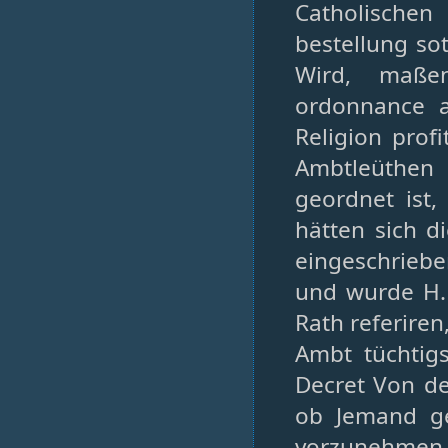
Catholische
bestellung sot
Wird, maßen
ordonnance al
Religion prof
Ambtleüthen 
geordnet ist,
hätten sich 
eingeschrieb
und wurde H.
Rath referire
Ambt tüchtig
Decret Von de
ob Jemand ge
vorzunehmen 