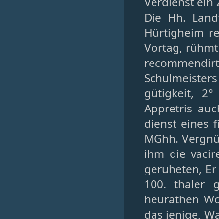
Verdienst ein
Die Hh. Land
Hürtigheim re
Vortag, rühmt
recommendir
Schulmeisters
gütigkeit, 2
Appretris au
dienst eines 
MGhh. Vergnüge
ihm die vaci
geruheten, Er 
100. thaler 
heurathen Wol
das ienige, W