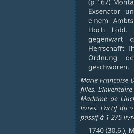
(p 167) Monta
Exsenator un
einem Ambtsc
Hoch Löbl. 
gegenwart d
Herrschafft 
Ordnung de
geschworen.
Marie Françoise 
filles. L’inventai
Madame de Linck.
livres. L’actif du
passif à 1 275 livr
1740 (30.6.), 