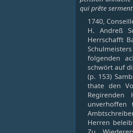
qui prête serment
1740, Conseille
H. Andreß S
Herrschafft B
Schulmeiste
folgenden ac
schwört auf d
(p. 153) Samb
thate den V
Regirenden 
unverhoffen 
Ambtschreibe
Herren beleib
Zu Wiederer