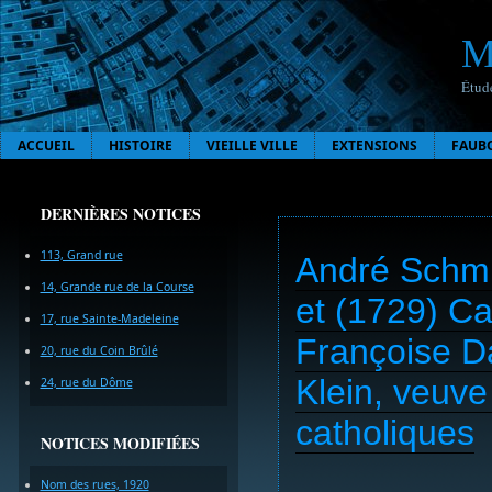
M
Étude
ACCUEIL
HISTOIRE
VIEILLE VILLE
EXTENSIONS
FAUB
DERNIÈRES NOTICES
113, Grand rue
André Schmitt
14, Grande rue de la Course
et (1729) Ca
17, rue Sainte-Madeleine
Françoise Da
20, rue du Coin Brûlé
Klein, veuve
24, rue du Dôme
catholiques
NOTICES MODIFIÉES
Nom des rues, 1920