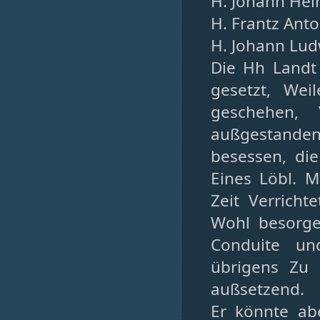
H. Johann Hein
H. Frantz Ant
H. Johann Lud
Die Hh Landt
gesetzt, We
geschehen, 
außgestanden
besessen, die
Eines Löbl. M
Zeit Verricht
Wohl besorge
Conduite un
übrigens Zu
außsetzend.
Er könnte ab