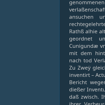
genommenen tö
verlaßenscha
ansuchen u
rechtegelehrt
Rathß alhie al
geordnet u
Cunigundæ vnd
mit dem hint
nach tod Verl
Zu Zweÿ gleic
inventirt – A
Bericht wege
dießer Inventu
daß zwisch. I
ihrer Verheur