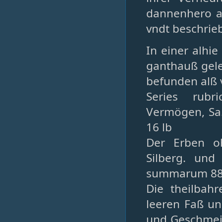
dannenhero au
vndt beschrie
In einer alh
ganthauß gele
befunden alß 
Series rubr
Vermögen, Sa
16 lb
Der Erben oh
Silberg. un
summarum 88
Die theilbahr
leeren Faß un
und Geschmei