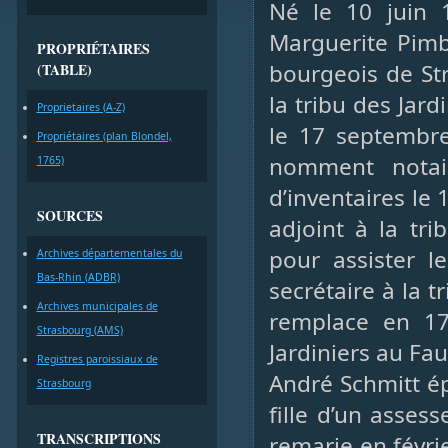
Né le 10 juin 
Marguerite Pimbe
PROPRIÉTAIRES
bourgeois de Str
(TABLE)
la tribu des Jard
Proprietaires (A-Z)
le 17 septembre
Propriétaires (plan Blondel,
nomment notai
1765)
d’inventaires le 
SOURCES
adjoint à la tr
pour assister l
Archives départementales du
Bas-Rhin (ADBR)
secrétaire à la 
Archives municipales de
remplace en 17
Strasbourg (AMS)
Jardiniers au Fa
Registres paroissiaux de
André Schmitt é
Strasbourg
fille d’un asses
TRANSCRIPTIONS
remarie en févri