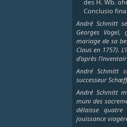
des H. Wb. ohn
Conclusio fina
André Schmitt se
Georges Vogel, g
mariage de sa bel
Claus en 1757). L’
d’après l’inventai
André Schmitt 
successeur Schæff
André Schmitt m
muni des sacremen
délaisse quatre
jouissance viagèr