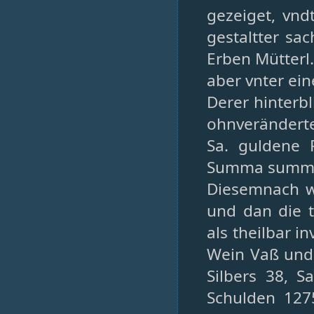
gezeiget, vn
gestaltter sa
Erben Mütterl
aber vnter ein
Derer hinterb
ohnveränderte
Sa. guldene 
Summa summa
Diesemnach w
und dan die t
als theilbar i
Wein Vaß und b
Silbers 38, 
Schulden 1275