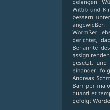
gelangen Wü
Wittib und Ki
bessern unte
angewießen 
Wormßer ebe
gerichtet, d
Benannte des
assignirenden
gesetzt, und
einander fol
Andreas Schm
Barr per maio
quanti et tem
gefolgt Worde