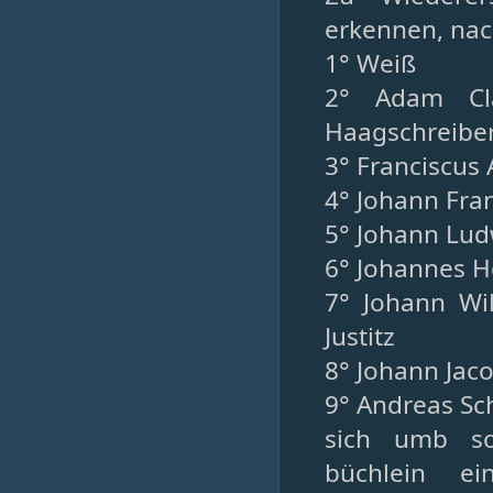
erkennen, na
1° Weiß
2° Adam Cl
Haagschreibe
3° Franciscus
4° Johann Fran
5° Johann Lud
6° Johannes He
7° Johann Wi
Justitz
8° Johann Jac
9° Andreas Sc
sich umb so
büchlein ei