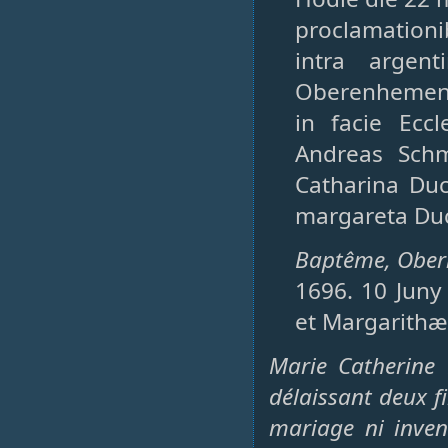
proclamationi
intra argen
Oberenhemensi
in facie Ecc
Andreas Schm
Catharina Duc
margareta Duc
Baptême, Oberna
1696. 10 Juny 
et Margarithæ 
Marie Catherine
délaissant deux fi
mariage ni inven