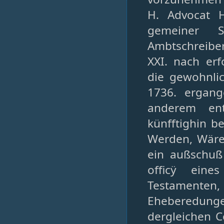
H. Advocat H
gemeiner S
Ambtschreiber
XXI. nach er
die gewohnli
1736. ergan
anderem ent
künfftighin b
Werden, Wäre
ein außschuß
officÿ eine
Testamenten,
Eheberedung
dergleichen C