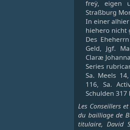
freÿ, eigen
Straßburg Mon
In einer alhi
hiehero nich
Des Eheherrn 
Geld, Jgf. M
Claræ Johann
Series rubric
Sa. Meels 14,
116, Sa. Ac
Schulden 317 l
Les Conseillers e
du bailliage de 
titulaire, David 