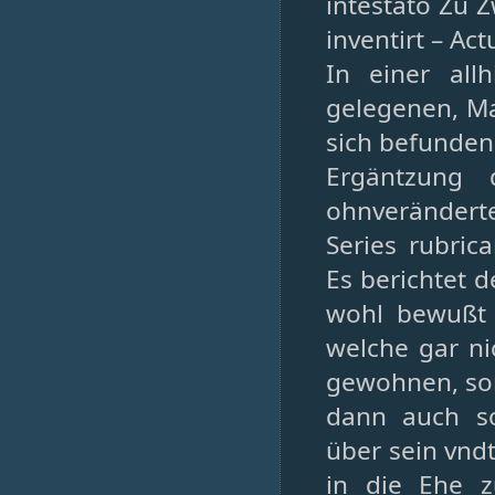
intestato Zu Z
inventirt – Ac
In einer al
gelegenen, M
sich befunden 
Ergäntzung 
ohnverändert
Series rubric
Es berichtet d
wohl bewußt 
welche gar ni
gewohnen, son
dann auch so
über sein vnd
in die Ehe z