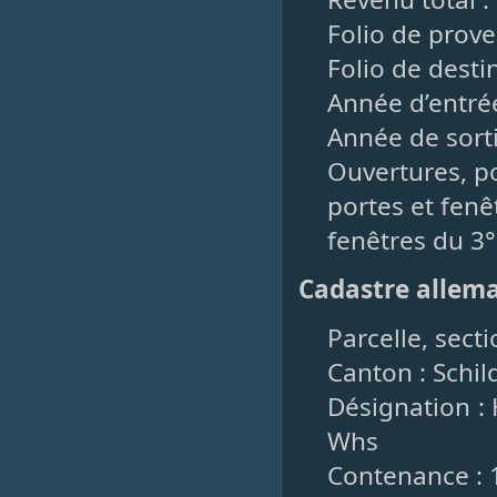
Folio de prove
Folio de desti
Année d’entrée
Année de sorti
Ouvertures, po
portes et fenêt
fenêtres du 3°
Cadastre allem
Parcelle, secti
Canton : Schil
Désignation : H
Whs
Contenance : 