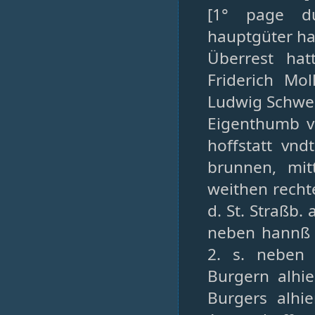
[1° page du
hauptgüter ha
Überrest hat
Friderich Mo
Ludwig Schweb
Eigenthumb v
hoffstatt vnd
brunnen, mit
weithen recht
d. St. Straßb. 
neben hannß 
2. s. neben 
Burgern alhi
Burgers alhie