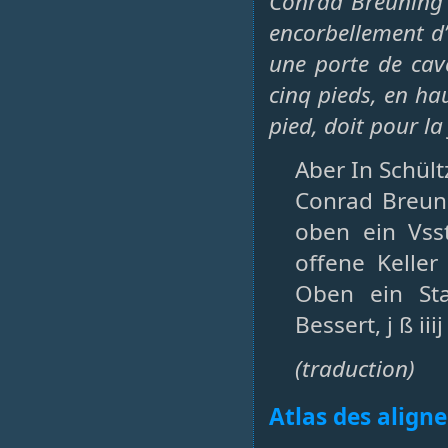
Conrad Breuning 
encorbellement d’
une porte de cave
cinq pieds, en ha
pied, doit pour la
Aber In Schül
Conrad Breuni
oben ein Vsst
offene Keller
Oben ein Sta
Bessert, j ß iiij
(traduction)
Atlas des align