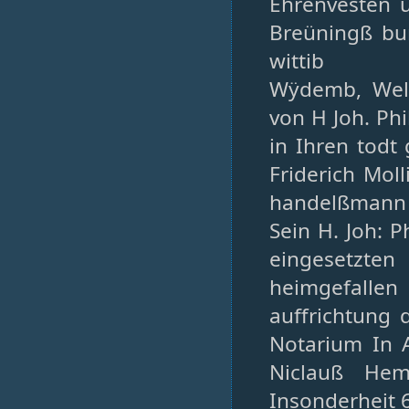
Ehrenvesten 
Breüningß bur
wittib
Wÿdemb, Welc
von H Joh. Ph
in Ihren todt
Friderich Mol
handelßmann a
Sein H. Joh: P
eingesetzte
heimgefall
auffrichtung
Notarium In A
Niclauß Hem
Insonderheit 