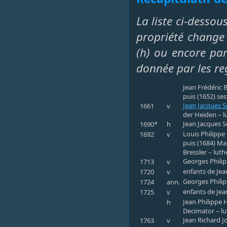
La liste ci-dessou
propriété change 
(h) ou encore par 
donnée par les re
Jean Frédéric 
puis (1652) ses
Jean Jacques
1661
v
der Heiden – l
Jean Jacques S
1690*
h
Louis Philippe
1692
v
puis (1684) Ma
Bressler – luth
Georges Philip
1713
v
enfants de Jea
1720
v
Georges Philip
1724
ann.
enfants de Jea
1725
v
Jean Philippe H
h
Decimator – lu
Jean Richard J
1763
v