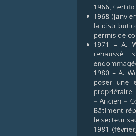
1966, Certifi
1968 (janvie
la distributi
permis de co
1971 – A. W
rehaussé 
endommagé
1980 – A. We
poser une e
propriétaire
– Ancien – C
Bâtiment rép
le secteur s
1981 (févrie