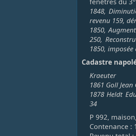
fenêtres du 3°
1848, Diminuti
revenu 159, dé
1850, Augmenta
250, Reconstr
1850, imposée 
Cadastre napol
Kraeuter
1861 Goll Jean
1878 Heldt Ed
34
P 992, maison,
Contenance : 
Revenu total :