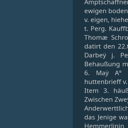
Amptschaffner
ewigen bodenz
v. eigen, hieh
t. Perg. Kauff
Thomæ Schrod
datirt den 22.
Darbeÿ j. Pe
Behaußung mit
6. Maÿ A° 1
huttenbrieff v
Item 3. häuß
Zwischen Zweÿe
Anderwerttli
das Jenige w
Hemmerlinin 