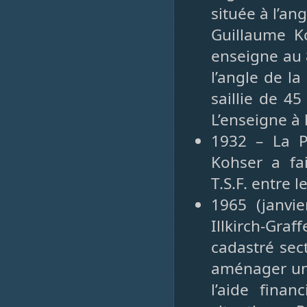
située à l’an
Guillaume K
enseigne au 8
l’angle de l
saillie de 4
L’enseigne à 
1932 – La P
Kohser a fa
T.S.F. entre 
1965 (janvi
Illkirch-Graf
cadastré sec
aménager un 
l’aide fina