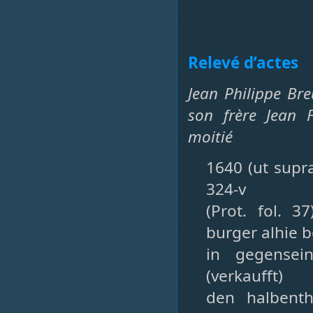
Relevé d’actes
Jean Philippe Br
son frère Jean F
moitié
1640 (ut supra
324-v
(Prot. fol. 
burger alhie 
in gegensei
(verkaufft)
den halbenth