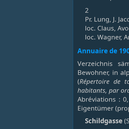
2
Pr. Lung, J. J
loc. Claus, Av
loc. Wagner, A
Annuaire de 19
Verzeichnis sä
Bewohner, in al
(
Répertoire de t
habitants, par or
Abréviations : 0
Eigentümer (prop
Schildgasse
(S