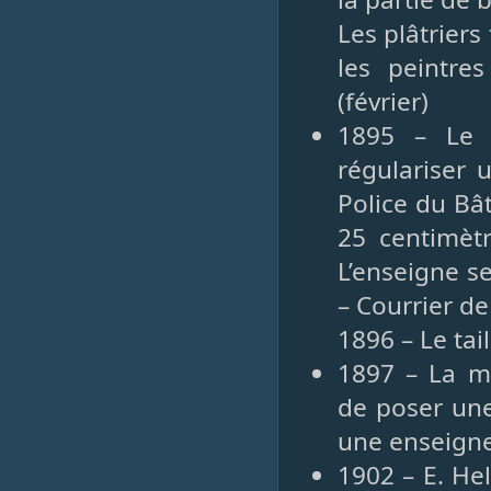
Les plâtriers
les peintres
(février)
1895 – Le 
régulariser 
Police du Bâ
25 centimètr
L’enseigne s
– Courrier de
1896 – Le tai
1897 – La me
de poser une
une enseigne
1902 – E. Hel