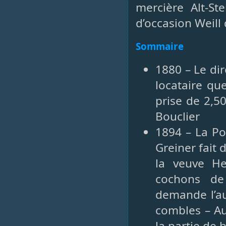
mercière Alt-S
d’occasion Weill
Sommaire
1880 – Le di
locataire qu
prise de 2,5
Bouclier
1894 – La Po
Greiner fait 
la veuve H
cochons de 
demande l’au
combles – Au
la partie de 