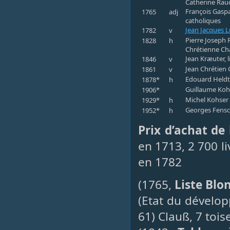
Catherine Rauc
François Gaspa
1765
adj
catholiques
Jean Jacques 
1782
v
Pierre Joseph R
1828
h
Chrétienne Ch
Jean Kræuter, l
1846
v
Jean Chrétien 
1861
v
Edouard Heldt,
1878*
h
Guillaume Koh
1906*
Michel Kohser 
1929*
h
Georges Fensc
1952*
h
Prix d’achat de
en 1713, 2 700 li
en 1782
(1765,
Liste Blo
(Etat du dévelo
61) Clauß, 7 tois