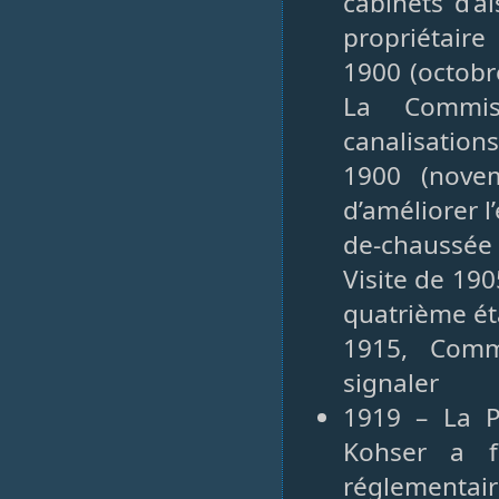
cabinets d’a
propriétaire
1900 (octobr
La Commis
canalisations
1900 (nove
d’améliorer l
de-chaussée à
Visite de 19
quatrième ét
1915, Comm
signaler
1919 – La P
Kohser a f
réglementair