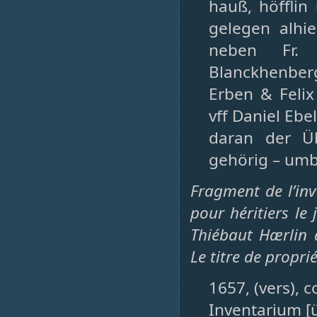
hauß, höfflin
gelegen alhi
neben Fr. 
Blanckhenber
Erben & Felix
vff Daniel Ebe
daran der Ü
gehörig – umb
Fragment de l’inv
pour héritiers le
Thiébaut Hærlin d
Le titre de propri
1657, (vers), 
Inventarium [