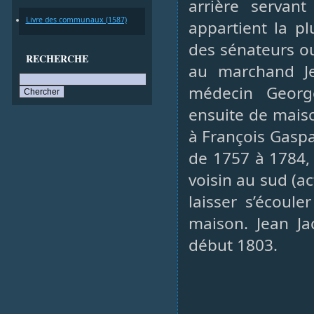
arrière servan
Livre des communaux (1587)
appartient la pl
des sénateurs ou
RECHERCHE
au marchand J
médecin George
ensuite de mais
à François Gaspa
de 1757 à 1784, 
voisin au sud (a
laisser s’écoul
maison. Jean J
début 1803.