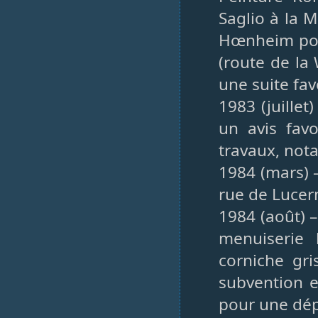
Saglio à la M
Hœnheim pour
(route de la
une suite fa
1983 (juillet
un avis favo
travaux, not
1984 (mars) –
rue de Lucer
1984 (août) –
menuiserie 
corniche gri
subvention e
pour une dép