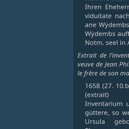
Ihren Eheher
viduitate nac
ane Wÿdembs C
Wÿdembs auff
Notm. seel in 
Extrait de l’inve
veuve de Jean Phi
le frère de son mar
1658 (27. 10.b
(extrait)
Inventarium 
güttere, so w
Ursula geb