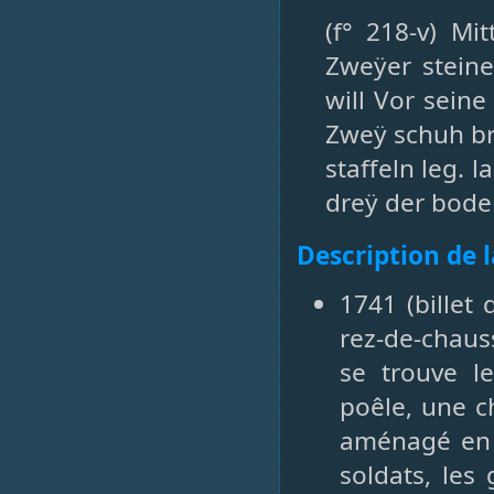
(f° 218-v) Mi
Zweÿer steine
will Vor sein
Zweÿ schuh br
staffeln leg. l
dreÿ der bode
Description de 
1741 (billet
rez-de-chaus
se trouve l
poêle, une c
aménagé en 
soldats, les 