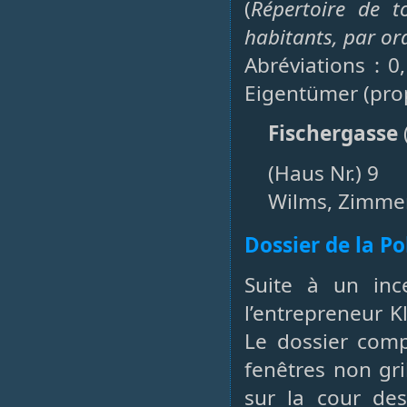
(
Répertoire de t
habitants, par or
Abréviations : 0
Eigentümer (prop
Fischergasse
(Haus Nr.) 9
Wilms, Zimmer
Dossier de la P
Suite à un inc
l’entrepreneur K
Le dossier comp
fenêtres non gri
sur la cour de