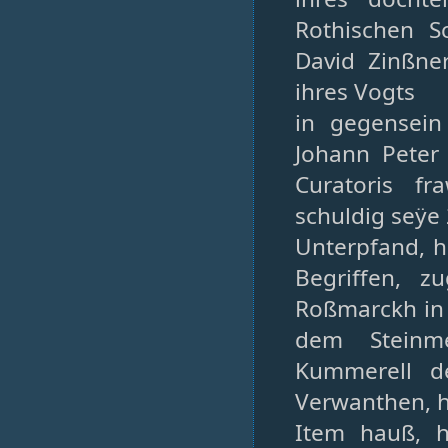
Rothischen S
David Zinßne
ihres Vogts
in gegensein
Johann Peter 
Curatoris f
schuldig seÿe
Unterpfand, h
Begriffen, z
Roßmarckh in 
dem Steinme
Kummerell d
Verwanthen, h
Item hauß, h