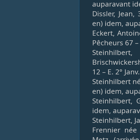
auparavant id
Dissler, Jean,
en) idem, aupa
Eckert, Antoi
Pêcheurs 67 –
Steinhilber
Brischwickers
12 – E. 2° Janv
Steinhilbert né
en) idem, aupa
Steinhilbert,
idem, auparav
Steinhilbert, J
Frennier née
Metz, (arrivé