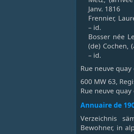
Janv. 1816
Frennier, Lau
– id.
Bosser née L
(de) Cochen, (
– id.
Rue neuve quay d
600 MW 63, Regi
Rue neuve quay d
Annuaire de 19
Verzeichnis sä
Bewohner, in al