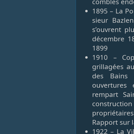
combles end
1895 – La Po
sieur Bazle
s’ouvrent pl
décembre 18
1899
1910 – Cop
grillagées a
des Bains 
ouvertures 
rempart Sai
construction 
propriétaires
Rapport sur l
1922 – La Vi