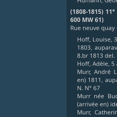
Humann, Georg
(1808-1815) 11°
600 MW 61)
Rue neuve quay d
Hoff, Louise, 
1803, auparav
8.br 1813 del
Hoff, Adèle, 5
Murr, André Lo
en) 1811, aupa
N. N° 67
Murr née Buc
(arrivée en) i
Murr, Catheri