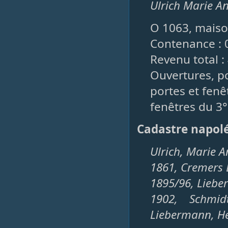
Ulrich Marie An
O 1063, maiso
Contenance : 
Revenu total : 
Ouvertures, po
portes et fenêt
fenêtres du 3°
Cadastre napol
Ulrich, Marie A
1861, Cremers 
1895/96, Liebe
1902, Schmid
Liebermann, H