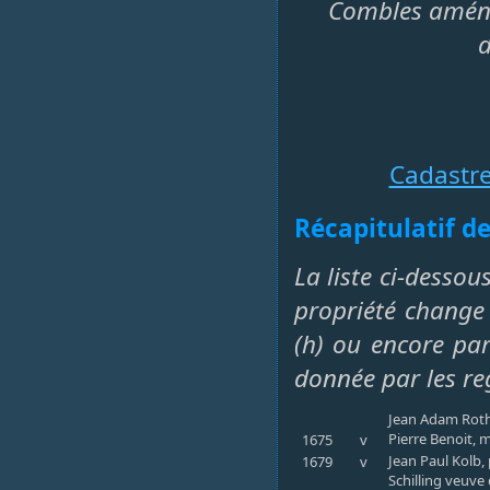
Combles aména
d
Cadastr
Récapitulatif de
La liste ci-dessou
propriété change 
(h) ou encore par 
donnée par les re
Jean Adam Roth,
Pierre Benoit, 
1675
v
Jean Paul Kolb,
1679
v
Schilling veuve