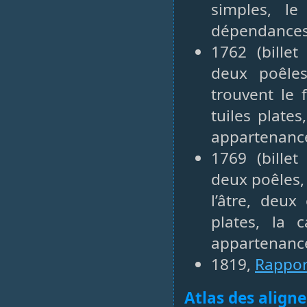
simples, l
dépendances 
1762 (bille
deux poêle
trouvent le 
tuiles plates
appartenance
1769 (bille
deux poêles,
l’âtre, deux
plates, la 
appartenance
1819,
Rappor
Atlas des align