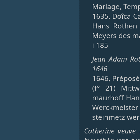
Mariage, Templ
1635. Doîca C
Hans Rothen 
Meyers des ma
i 185
Jean Adam Rot
1646
1646, Préposés
(f° 21) Mitt
maurhoff Han
Werckmeister
steinmetz wer
Catherine veuve 