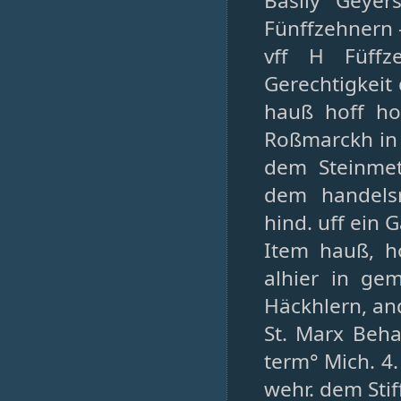
Basilÿ Geÿe
Fünffzehnern 
vff H Füffze
Gerechtigkeit 
hauß hoff ho
Roßmarckh in 
dem Steinme
dem handels
hind. uff ein 
Item hauß, ho
alhier in ge
Häckhlern, and
St. Marx Beh
term° Mich. 4. 
wehr. dem Stiff