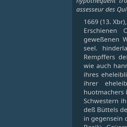
hypothèquent tro
assesseur des Qu
1669 (13. Xbr)
Erschienen 
geweßenen W
seel. hinder
Rempffers de
wie auch han
ihres eheleib
ihrer ehele
huotmachers i
Schwestern ih
deß Büttels d
in gegensein 