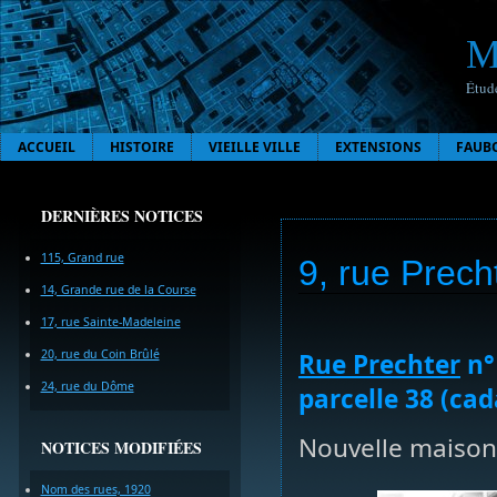
M
Étude
ACCUEIL
HISTOIRE
VIEILLE VILLE
EXTENSIONS
FAUB
DERNIÈRES NOTICES
115, Grand rue
9, rue Prech
14, Grande rue de la Course
17, rue Sainte-Madeleine
20, rue du Coin Brûlé
Rue Prechter
n° 
24, rue du Dôme
parcelle 38 (cad
Nouvelle maison
NOTICES MODIFIÉES
Nom des rues, 1920