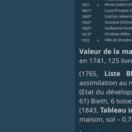
Anne Lisette Ul
1851
v
Louis Prosper 
1861*
Sophie Lieber
1895*
Gustave Schmid
1902*
Guillaume Horb
1905*
Chrétien Willm
1913*
Ville de Strasb
1922
v
Valeur de la m
en 1741, 125 livr
(1765,
Liste B
assimilation au 
(Etat du dévelo
61) Bieth, 6 tois
(1843,
Tableau i
maison, sol – 0,7