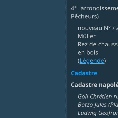
4° arrondissem
Pêcheurs)
nouveau N° / a
Müller
Rez de chauss
en bois
(
Légende
)
Cadastre
Cadastre napol
Goll Chrétien r
Botzo Jules (Pl
Ludwig Geofroi