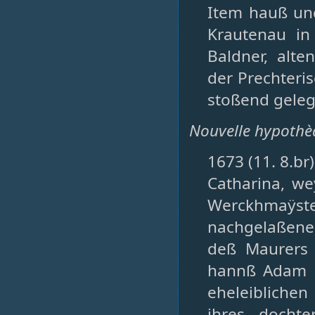
Item hauß und
Krautenau i
Baldner, alt
der Prechteris
stoßend geleg
Nouvelle hypothè
1673 (11. 8.br
Catharina, w
Werckhmaÿs
nachgelaßene 
deß Maurers 
hannß Adam R
eheleibliche
ihres docht