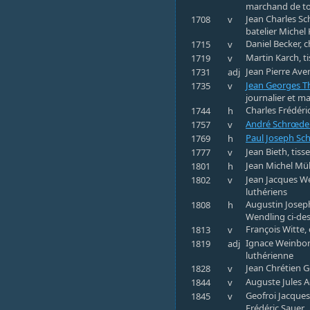
marchand de toi
Jean Charles Sc
1708
v
batelier Michel 
Daniel Becker, c
1715
v
Martin Karch, ti
1719
v
Jean Pierre Aven
1731
adj
Jean Georges Th
1735
v
journalier et m
Charles Frédéric
1744
h
André Schrœde
1757
v
Paul Joseph Sc
1769
h
Jean Bieth, tiss
1777
v
Jean Michel Mül
1801
h
Jean Jacques We
1802
v
luthériens
Augustin Joseph
1808
h
Wendling ci-de
François Witte, 
1813
v
Ignace Weinborn
1819
adj
luthérienne
Jean Chrétien G
1828
v
Auguste Jules A
1844
v
Geofroi Jacques
1845
v
Frédéric Sauer