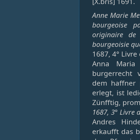
[X.bris] 1691.
Anne Marie Met
bourgeoise p
originaire de
bourgeoisie q
1687, 4° Livre
Anna Maria 
burgerrecht
dem haffner 
erlegt, ist l
Zünfftig, promi
1687, 3° Livre 
Andres Hind
erkaufft das b