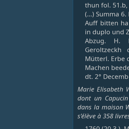
thun fol. 51.b
(…) Summa 6. 
Auff bitten h
in duplo und Z
Abzug. H. 
Geroltzeckh 
Mütterl. Erbe 
Machen beed
dt. 2° Decembr
Marie Elisabeth 
dont un Capucin 
dans la maison W
s’élève à 358 livre
1760 (20.3.), M