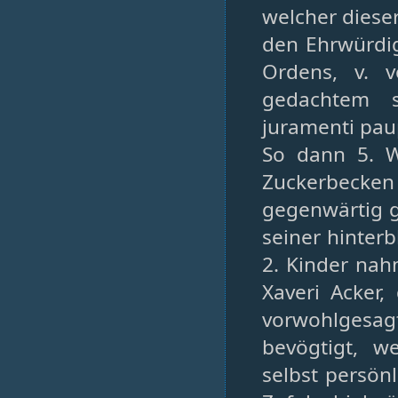
welcher diese
den Ehrwürdig
Ordens, v. 
gedachtem 
juramenti paup
So dann 5. W
Zuckerbecken 
gegenwärtig g
seiner hinterb
2. Kinder nah
Xaveri Acker
vorwohlgesag
bevögtigt, w
selbst persönl