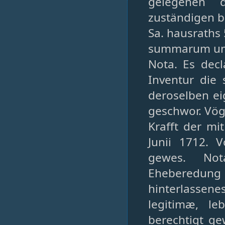
gelegenen d
zuständigen 
Sa. hausraths 
summarum und
Nota. Es decl
Inventur die 
deroselben ei
geschwor. Vögt
Krafft der mi
Junii 1712. 
gewes. Nota
Eheberedung 
hinterlassene
legitimæ, l
berechtigt ge