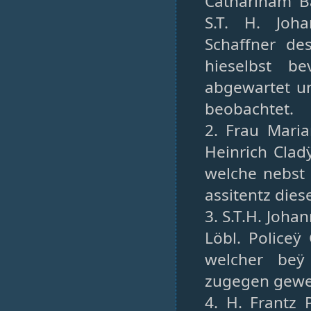
Catharinam B
S.T. H. Joh
Schaffner de
hieselbst b
abgewartet u
beobachtet.
2. Frau Maria
Heinrich Clad
welche nebst
assitentz die
3. S.T.H. Joha
Löbl. Policeÿ
welcher beÿ
zugegen gewe
4. H. Frantz 