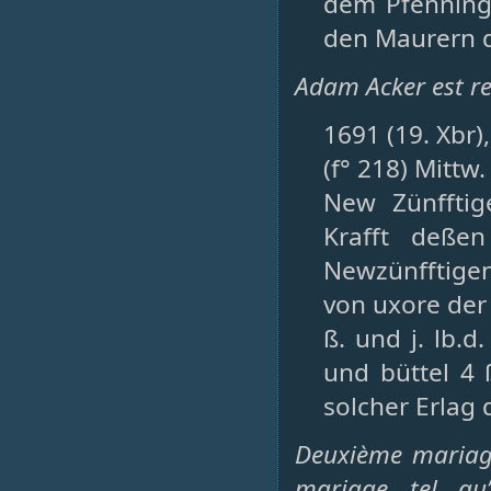
dem Pfenningt
den Maurern di
Adam Acker est re
1691 (19. Xbr)
(f° 218) Mittw.
New Zünfftige
Krafft deße
Newzünfftigen
von uxore der
ß. und j. lb.
und büttel 4 
solcher Erlag 
Deuxième mariage
mariage tel qu’