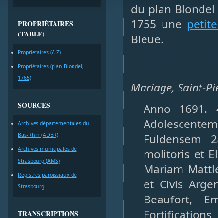
du plan Blondel 
1755 une
petit
PROPRIÉTAIRES
(TABLE)
Bleue.
Proprietaires (A-Z)
Propriétaires (plan Blondel,
1765)
Mariage, Saint-Pie
SOURCES
Anno 1691. 
Adolescent
Archives départementales du
Fuldensem 24
Bas-Rhin (ADBR)
Archives municipales de
molitoris et 
Strasbourg (AMS)
Mariam Mattl
Registres paroissiaux de
et Civis Arge
Strasbourg
Beaufort, E
Fortification
TRANSCRIPTIONS