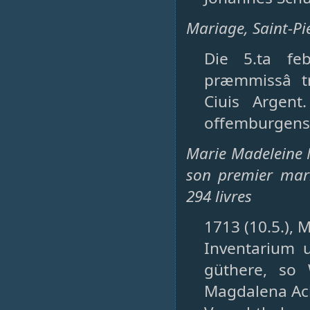
Mariage, Saint-Pie
Die 5.ta fe
præmmissâ t
Ciuis Argent
offemburgensi
Marie Madeleine N
son premier mari
294 livres
1713 (10.5.), 
Inventarium 
güthere, so
Magdalena Ack