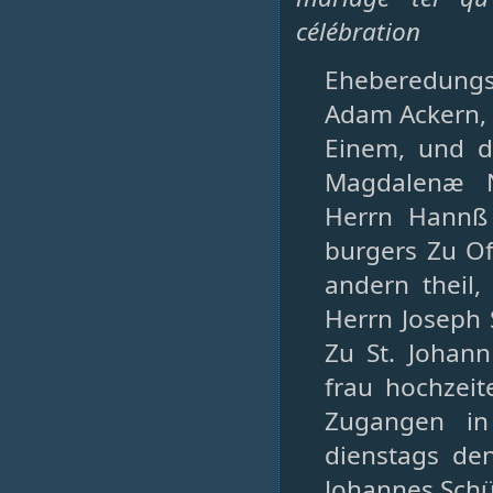
célébration
Eheberedungs
Adam Ackern, 
Einem, und 
Magdalenæ N
Herrn Hannß 
burgers Zu O
andern theil,
Herrn Joseph 
Zu St. Johan
frau hochzeit
Zugangen in
dienstags de
Johannes Schü