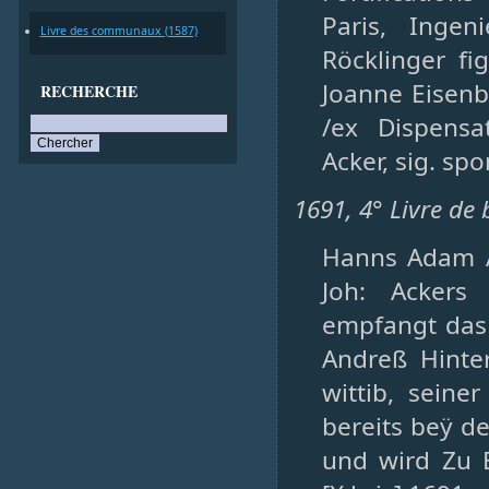
Paris, Inge
Livre des communaux (1587)
Röcklinger fi
Joanne Eisenb
RECHERCHE
/ex Dispensa
Acker, sig. s
1691, 4° Livre de 
Hanns Adam Ac
Joh: Ackers
empfangt das 
Andreß Hinte
wittib, seine
bereits beÿ de
und wird Zu E