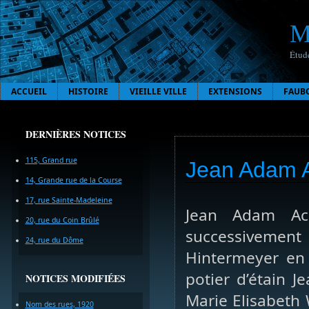
M
Étude
ACCUEIL
HISTOIRE
VIEILLE VILLE
EXTENSIONS
FAUB
DERNIÈRES NOTICES
115, Grand rue
Jean Adam A
14, Grande rue de la Course
17, rue Sainte-Madeleine
Jean Adam Ack
20, rue du Coin Brûlé
successivement
24, rue du Dôme
Hintermeyer en
potier d’étain 
NOTICES MODIFIÉES
Marie Elisabeth 
Nom des rues, 1920