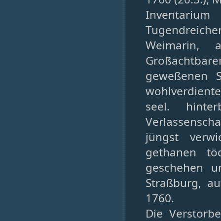
Inventariu
Tugendreiche
Weimarin, 
Großachtbare
geweßenen St
wohlverdiente
seel. hinte
Verlassensch
jüngst verw
gethanen töd
geschehen un
Straßburg, au
1760.
Die Verstorbe