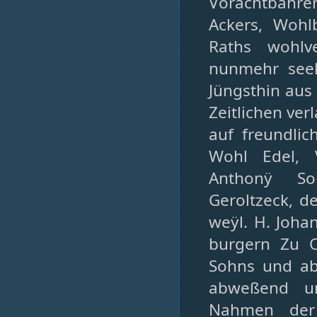
Vorachtbahr
Ackers, Wohl
Raths wohlv
nunmehr seel
Jüngsthin aus
Zeitlichen ve
auf freundli
Wohl Edel, 
Anthonÿ So
Geroltzeck, d
weÿl. H. Joha
burgern Zu O
Sohns und ab
abweßend un
Nahmen der