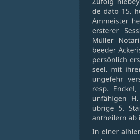
Zufolg hiebeÿ
de dato 15. h
Ammeister heu
ersterer Ses
Müller Notar
beeder Ackeri
persönlich ers
seel. mit ihr
ungefehr ver
resp. Enckel
unfähigen H.
übrige 5. St
antheilern ab 
In einer alhi