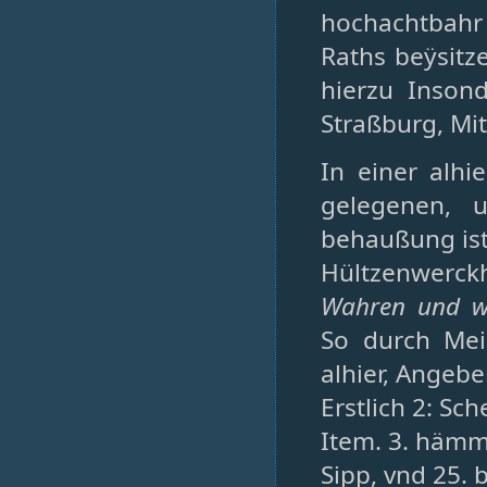
hochachtbahr
Raths beÿsitz
hierzu Inson
Straßburg, Mi
In einer alh
gelegenen, u
behaußung ist
Hültzenwerckh
Wahren und w
So durch Mei
alhier, Angeb
Erstlich 2: Sch
Item. 3. hämme
Sipp, vnd 25.