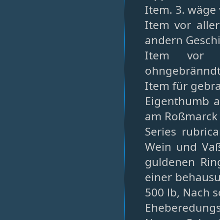
Item. 3. wäge
Item vor all
andern Geschir
Item vor v
ohngebränndte
Item für gebr
Eigenthumb an
am Roßmarck 
Series rubric
Wein und Vaß 
guldenen Ring
einer behausun
500 lb, Nach 
Eheberedung