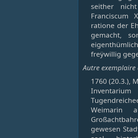
seither nic
Franciscum 
ratione der E
gemacht, s
eigenthümlic
freÿwillig geg
Autre exemplaire 
1760 (20.3.), M
Inventariu
Tugendreiche
Weimarin a
Großachtbahr
gewesen Stadt