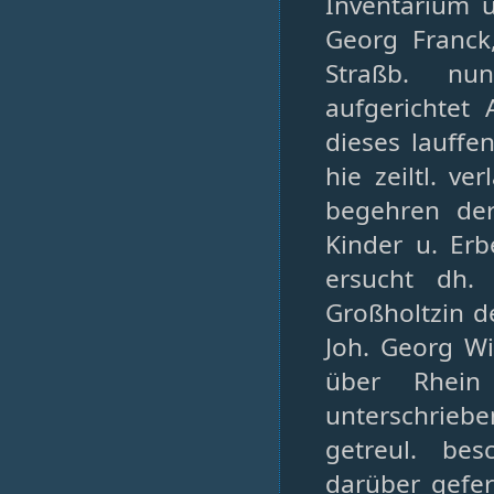
Inventarium 
Georg Franck
Straßb. nu
aufgerichtet
dieses lauffe
hie zeiltl. v
begehren de
Kinder u. Erb
ersucht dh.
Großholtzin de
Joh. Georg W
über Rhein
unterschriebe
getreul. be
darüber gefer