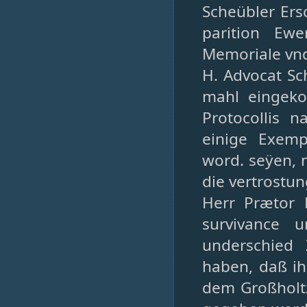
Scheübler Ers
parition Ew
Memoriale vnd 
H. Advocat Sc
mahl eingek
Protocollis 
einige Exemp
word. seÿen, 
die vertrostu
Herr Prætor 
survivance 
underschied
haben, daß ih
dem Großholtz