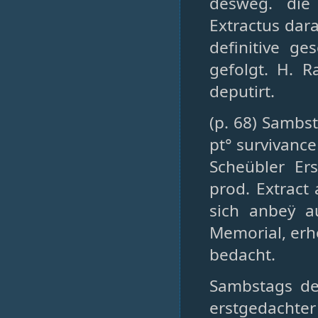
desweg. die 
Extractus dar
definitive g
gefolgt. H. R
deputirt.
(p. 68) Sambs
pt° survivance
Scheübler Er
prod. Extract
sich anbeÿ a
Memorial, erho
bedacht.
Sambstags de
erstgedachter