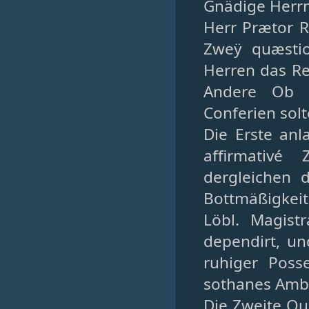
Gnädige Herrn
Herr Prætor R
Zweÿ quæsti
Herren das Re
Andere Ob S
Conferien solt
Die Erste anl
affirmativé
dergleichen
Bottmäßigkeit 
Löbl. Magistr
dependirt, un
ruhiger Poss
sothanes Ambt
Die Zweite Qu