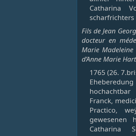
Catharina V
scharfrichters
Fils de Jean Geor
docteur en méde
Marie Madeleine 
d’Anne Marie Ha
1765 (26. 7.bri
Eheberedung
hochachtbar
Franck, medi
Practico, w
gewesenen h
Catharina S