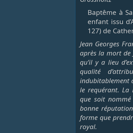
Baptême à Sain
enfant issu d
127) de Cathe
Jean Georges Fr
après la mort de 
qu’il y a lieu d’
qualité d’attr
indubitablement qu
le requérant. La
que soit nommé l
bonne réputation
forme que prendra
royal.