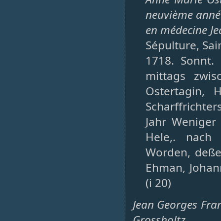
neuvième année
en médecine Je
Sépulture, Sain
1718. Sonnt. 
mittags zwis
Ostertagin, 
Scharffrichter
Jahr Weniger 
Hele,. nach 
Worden, deße
Ehman, Johann
(i 20)
Jean Georges Fra
Grossholtz