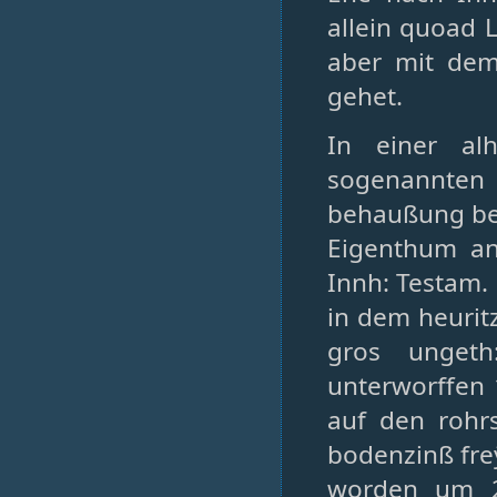
allein quoad 
aber mit dem
gehet.
In einer al
sogenannten 
behaußung be
Eigenthum an
Innh: Testam. 
in dem heuritz
gros unget
unterworffen 
auf den rohr
bodenzinß fre
worden um 21