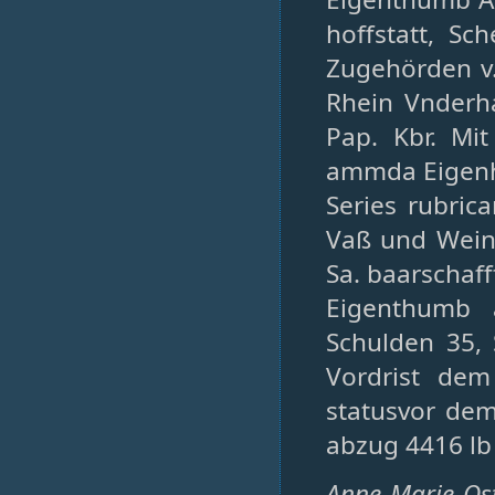
hoffstatt, Sc
Zugehörden v.
Rhein Vnderha
Pap. Kbr. Mit
ammda Eigenhä
Series rubric
Vaß und Weins
Sa. baarschaff
Eigenthumb 
Schulden 35
Vordrist dem
statusvor de
abzug 4416 lb
Anne Marie Ost