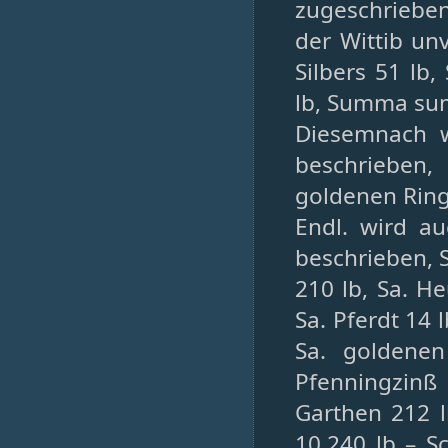
zugeschrieben
der Wittib un
Silbers 51 lb,
lb, Summa su
Diesemnach w
beschrieben, 
goldenen Rin
Endl. wird a
beschrieben, S
210 lb, Sa. H
Sa. Pferdt 14 l
Sa. goldenen
Pfenningzinß
Garthen 212 
10.240 lb – S