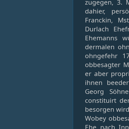
zugegen, 3. 
dahier, pers
Franckin, Ms
Durlach Ehef
Ehemanns wür
dermalen ohn
ohngefehr 17
obbesagter Ms
er aber propr
ihnen beede
Georg Söhne
constituirt d
besorgen wir
Wobey obbesag
Ehe nach Inn