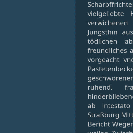
Scharpffricht
vielgeliebt
verwichenen 
Jüngsthin a
tödlichen ab
freundliches
vorgeacht vn
Pastetenbeck
geschworenen
ruhend. f
hinderblieben
ab intestat
Straßburg Mit
Bericht Wegen