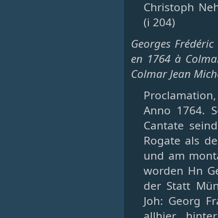
Christoph Neh
(i 204)
Georges Frédéric 
en 1764 à Colmar
Colmar Jean Mich
Proclamation, S
Anno 1764. S
Cantate sein
Rogate als d
und am montag
worden Hn Geo
der Statt Mün
Joh: Georg F
allhier hint