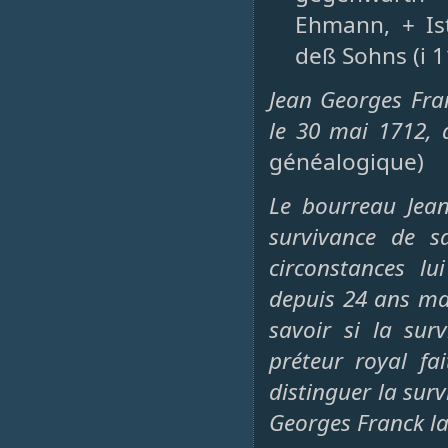
Ehmann, + Is
deß Sohns (i 1
Jean Georges Fra
le 30 mai 1712,
généalogique)
Le bourreau Jea
survivance de s
circonstances lu
depuis 24 ans mai
savoir si la sur
préteur royal fai
distinguer la sur
Georges Franck la