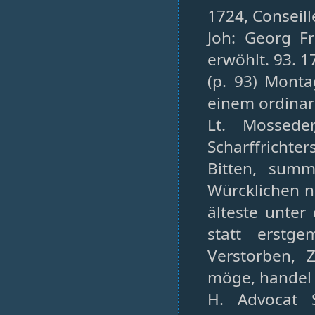
1724, Conseille
Joh: Georg Fr
erwöhlt. 93. 17
(p. 93) Monta
einem ordinari
Lt. Mossede
Scharffricht
Bitten, sum
Würcklichen n
älteste unter 
statt erstge
Verstorben, Z
möge, handel 
H. Advocat 