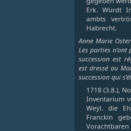
gegeben werd. 
Erk. Würdt I
ambts vertrö
Habrecht.
Anne Marie Ostert
Les parties n’ont
succession est r
est dressé au Ma
succession qui s’
1718 (3.8.), N
Inventarium v
Weÿl. die E
Franckin ge
Vorachtba