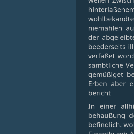
weilen Zwisc
hinterlaße
wohlbekandte
niemahlen au
der abgeleibt
beederseits i
verfaßet wor
sambtliche Ver
gemüßiget b
Erben aber e
bericht
In einer all
behaußung de
befindlich. w
Eigenthumb An