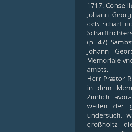
1717, Conseille
Johann Georg 
deß Scharffri
Scharffrichter
(p. 47) Sambs
Johann Georg
Memoriale vnd
ambts.
Herr Prætor R
in dem Memo
Zimlich favora
weilen der 
undersuch. w
großholtz d