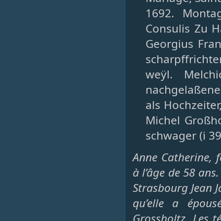
1692. Monta
Consulis Zu H
Georgius Fran
scharpffricht
weÿl. Melchi
nachgelaßene 
als Hochzeiter
Michel Großho
schwager (i 39
Anne Catherine, 
à l’âge de 58 ans.
Strasbourg Jean 
qu’elle a épous
Grossholtz. Les té