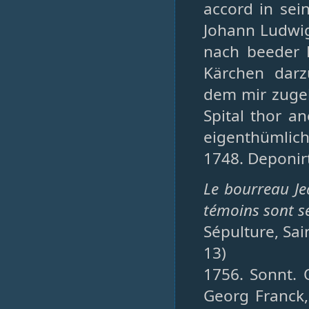
accord in sei
Johann Ludwig
nach beeder 
Kärchen darz
dem mir zuge
Spital thor a
eigenthümlich
1748. Deponir
Le bourreau Je
témoins sont se
Sépulture, Sain
13)
1756. Sonnt. 
Georg Franck, 