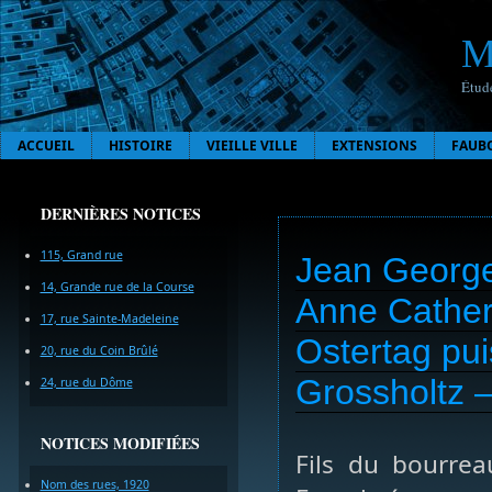
M
Étude
ACCUEIL
HISTOIRE
VIEILLE VILLE
EXTENSIONS
FAUB
DERNIÈRES NOTICES
115, Grand rue
Jean George
14, Grande rue de la Course
Anne Cather
17, rue Sainte-Madeleine
Ostertag pu
20, rue du Coin Brûlé
Grossholtz –
24, rue du Dôme
NOTICES MODIFIÉES
Fils du bourrea
Nom des rues, 1920