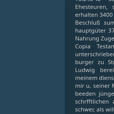
Ehesteuren, 
erhalten 3400 
Beschluß sum
hauptgüter 37
Nahrung Zugel
Copia Testa
unterschriebe
burger zu St
Ludwig bere
meinem dienst
mir u. seiner
beeden jünge
schrfftlichen
schwer, als wi