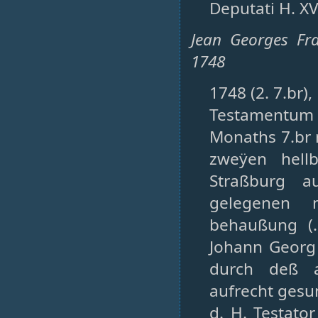
Deputati H. XV
Jean Georges Fr
1748
1748 (2. 7.br)
Testamentum
Monaths 7.br 
zweÿen hellb
Straßburg 
gelegenen m
behaußung (
Johann Georg 
durch deß a
aufrecht gesu
d. H. Testato