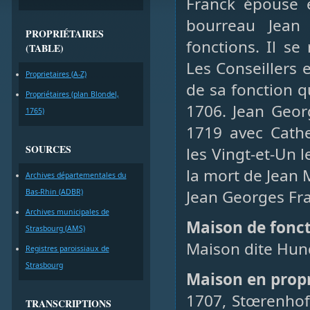
Franck épouse 
bourreau Jean 
PROPRIÉTAIRES
fonctions. Il s
(TABLE)
Les Conseillers 
Proprietaires (A-Z)
de sa fonction q
Propriétaires (plan Blondel,
1706. Jean Geor
1765)
1719 avec Cathe
SOURCES
les Vingt-et-Un
la mort de Jean 
Archives départementales du
Jean Georges Fra
Bas-Rhin (ADBR)
Archives municipales de
Maison de fonc
Strasbourg (AMS)
Maison dite Hun
Registres paroissiaux de
Strasbourg
Maison en prop
1707, Stœrenhof
TRANSCRIPTIONS