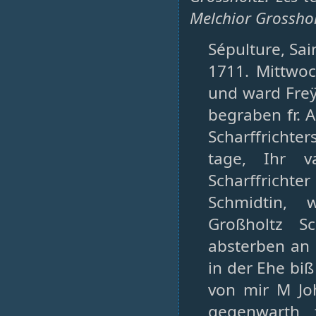
Melchior Grosshol
Sépulture, Sai
1711. Mittwo
und ward Freÿt
begraben fr. 
Scharffrichter
tage, Ihr v
Scharffrichte
Schmidtin, 
Großholtz Sc
absterben an 
in der Ehe biß
von mir M Jo
gegenwarth 