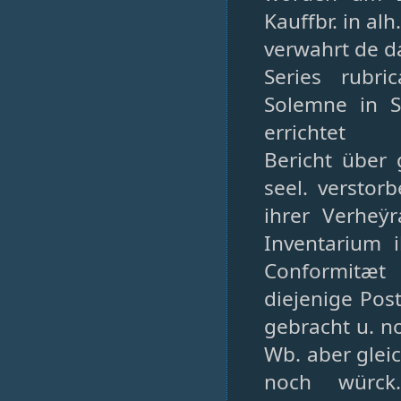
Kauffbr. in alh
verwahrt de d
Series rubri
Solemne in Sc
errichtet
Bericht über
seel. verstor
ihrer Verheÿ
Inventarium 
Conformitæt 
diejenige Post
gebracht u. no
Wb. aber glei
noch würck