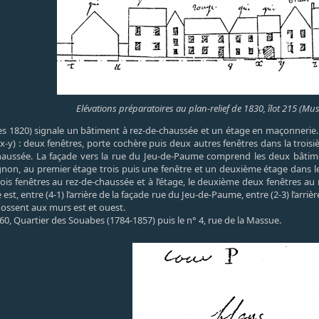
Elévations préparatoires au plan-relief de 1830, îlot 215 (Mus
s 1820) signale un bâtiment à rez-de-chaussée et un étage en maçonnerie. Su
v-x-y) : deux fenêtres, porte cochère puis deux autres fenêtres dans la tro
haussée. La façade vers la rue du Jeu-de-Paume comprend les deux bâtime
ignon, au premier étage trois puis une fenêtre et un deuxième étage dans 
à trois fenêtres au rez-de-chaussée et à l’étage, le deuxième deux fenêtres 
de est, entre (4-1) l’arrière de la façade rue du Jeu-de-Paume, entre (2-3) l’arri
dossent aux murs est et ouest.
60, Quartier des Souabes (1784-1857) puis le n° 4, rue de la Massue.