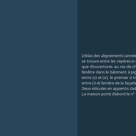
L’Atlas des alignements (année
se trouve entre les repères (
que d’ouvertures au rez-de-c
fenêtre dans le bâtiment à p
entre (z) et (a’), le premier 
entre (3-4) l’arrière de la faça
Deux édicules en appentis s’a
La maison porte d’abord le n° 