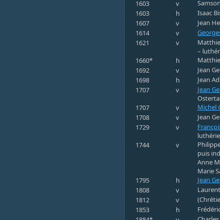
Samson 
1603
v
Isaac Bi
1603
h
Jean He
1607
v
Georges
1614
v
Matthie
1621
v
– luthé
Matthie
1660*
h
Jean Ge
1692
v
Jean Ad
1698
h
Jean Ge
1707
v
Osterta
Michel 
1707
v
Jean Ge
1708
v
Françoi
1729
v
luthéri
Philipp
1744
v
puis in
Anne Ma
Marie S
Jean Ge
1795
h
Laurent
1808
v
(Chréti
1812
v
Frédéri
1853
h
Charles
1884*
v