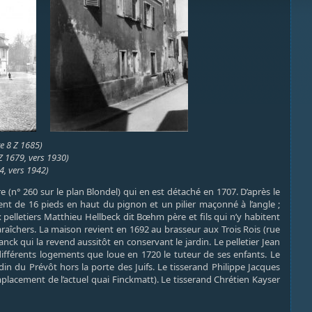
e 8 Z 1685)
 1679, vers 1930)
4, vers 1942)
e (n° 260 sur le plan Blondel) qui en est détaché en 1707. D’après le
 de 16 pieds en haut du pignon et un pilier maçonné à l’angle ;
x pelletiers Matthieu Hellbeck dit Bœhm père et fils qui n’y habitent
araîchers. La maison revient en 1692 au brasseur aux Trois Rois (rue
ck qui la revend aussitôt en conservant le jardin. Le pelletier Jean
fférents logements que loue en 1720 le tuteur de ses enfants. Le
in du Prévôt hors la porte des Juifs. Le tisserand Philippe Jacques
placement de l’actuel quai Finckmatt). Le tisserand Chrétien Kayser