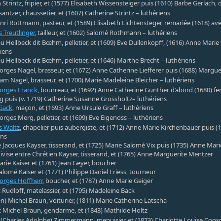
Strintz, fripier, et (1577) Elisabeth Wissensteiger puis (1610) Barbe Gerlach
santzer, chaussetier, et (1607) Catherine Strintz – luthériens
nri Rottmann, pasteur, et (1589) Elisabeth Lichtensteger, remariée (1618) av
 Treutlinger
, tailleur, et (1602) Salomé Rothmann – luthériens
u Hellbeck dit Bœhm, pelletier, et (1609) Eve Dullenkopff, (1616) Anne Mari
riens
u Hellbeck dit Bœhm, pelletier, et (1646) Marthe Brecht – luthériens
orges Nagel, brasseur, et (1672) Anne Catherine Liefferer puis (1688) Margue
am Nagel, brasseur, et (1700) Marie Madeleine Bleicher – luthériens
orges Franck
, bourreau, et (1692) Anne Catherine Günther d’abord (1680) 
g puis (v. 1719) Catherine Susanne Grossholtz– luthériens
Gack
, maçon, et (1693) Anne Ursule Graff – luthériens
orges Merg, pelletier, et (1699) Eve Eigenoss – luthériens
s Waltz
, chapelier puis aubergiste, et (1712) Anne Marie Kirchenbauer puis
ens
e Jacques Kayser, tisserand, et (1725) Marie Salomé Vix puis (1735) Anne Mari
divise entre Chrétien Kayser, tisserand, et (1765) Anne Marguerite Mentzer
rie Kaiser et (1761) Jean Geyer, boucher
alomé Kaiser et (1771) Philippe Daniel Friess, tourneur
orges Hoffherr
, boucher, et (1787) Anne Marie Geiger
 Rudloff, matelassier, et (1795) Madeleine Back
en) Michel Braun, voiturier, (1811) Marie Catherine Latscha
c Michel Braun, gendarme, et (1843) Mathilde Holtz
 (Charles Adolphe) Zimmermann, menuisier, et (1873) Charlotte Louise Cons