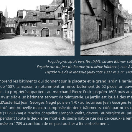
Façade principale vers l’est (
, Lucien Blumer cot
AMS
Façade rue du Jeu-de-Paume (deuxième bâtiment, cote 8 Z
Façade rue de la Massue (
cote 1003 W 3, n° 140
AMS
rend les bâtiments qui donnent sur la placette et le grand jardin à l’arrièr
e 1587, la maison a notamment un encorbellement de 52 pieds, un auvent
rdin. La propriété appartient au marchand Pierre Frick jusqu’en 1603 puis au
XVII° siècle un bâtiment servant de teinturerie. Le jardin est loué à des m
d’Austerlitz) Jean Georges Nagel puis en 1707 au bourreau Jean Georges Fran
outé une nouvelle maison composée de deux bâtiments, citée parmi les di
 (1729-1744) à l’ancien chapelier François Waltz, devenu aubergiste au Jard
 pendant toute la deuxième moitié du siècle habite rue des Cerceaux (à l’em
oisée en 1789 à condition de ne pas toucher à l’encorbellement.