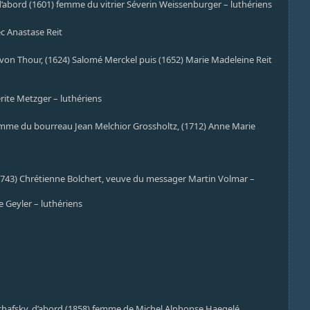
, d’abord (1601) femme du vitrier Séverin Weissenburger – luthériens
ec Anastase Reit
e von Thour, (1624) Salomé Merckel puis (1652) Marie Madeleine Reit
rite Metzger – luthériens
femme du bourreau Jean Melchior Grossholtz, (1712) Anne Marie
 (1743) Chrétienne Bolchert, veuve du messager Martin Volmar –
e Geyler – luthériens
chafsky, d’abord (1858) femme de Michel Alphonse Haegelé,