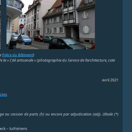
la
Police du Bâtiment
)
 la « Cité artisanale » (photographie du Service de l’architecture, cote
avril 2021
actes
e ou cession de parts (h) ou encore par adjudication (adj). L’étoile (*)
eck – luthériens