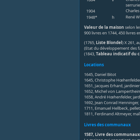
serrurie
Charles
1904
René Wu
1948*
h
Valeur de la maison
selon les
900 livres en 1744, 450 livres 
(1765,
Liste Blondel
) X 261,
(Etat du développement des f
(1843,
Tableau indicatif du 
Locations
1645, Daniel Bitot
1645, Christophe Hœhenfelder,
1651, Jacques Erhard, jardinier
1652, Michel von Lampertheim,
1658, André Hœhenfelder, jard
1692, Jean Conrad Henninger
1711, Emanuel Hellbeck, pelletie
1811, Ferdinand Altmeyer, maît
Livres des communaux
1587, Livre des communaux (