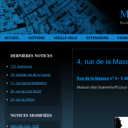
M
Étude
ACCUEIL
HISTOIRE
VIEILLE VILLE
EXTENSIONS
FAUB
DERNIÈRES NOTICES
4, rue de la Mas
113, Grand rue
14, Grande rue de la Course
Rue de la Massue
n° 4 – X 26
17, rue Sainte-Madeleine
Maison dite Stœrenhoff (cour
20, rue du Coin Brûlé
24, rue du Dôme
NOTICES MODIFIÉES
Nom des rues, 1920