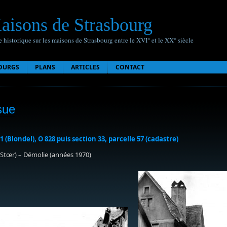
aisons de Strasbourg
 historique sur les maisons de Strasbourg entre le XVI° et le XX° siècle
OURGS
PLANS
ARTICLES
CONTACT
sue
1 (Blondel), O 828 puis section 33, parcelle 57 (cadastre)
 Stœr) – Démolie (années 1970)