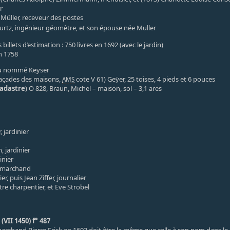
r
 Müller, receveur des postes
rtz, ingénieur géomètre, et son épouse née Muller
 billets d’estimation : 750 livres en 1692 (avec le jardin)
en 1758
 au nommé Keyser
açades des maisons,
cote V 61) Geÿer, 25 toises, 4 pieds et 6 pouces
AMS
cadastre
) O 828, Braun, Michel – maison, sol – 3,1 ares
 jardinier
 jardinier
inier
, marchand
r, puis Jean Ziffer, journalier
re charpentier, et Eve Strobel
VII 1450) f° 487