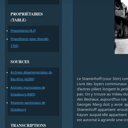
PROPRIÉTAIRES
(TABLE)
Proprietaires (A-Z)
Propriétaires (plan Blondel,
1765)
SOURCES
Archives départementales du
Le Stœrenhoff (cour Stör) comp
Bas-Rhin (ADBR)
Livre des loyers communaux d
Archives municipales de
d’autres piliers longent le ja
pas. On y trouve au milieu du 
Strasbourg (AMS)
des Bestiaux, aujourd’hui rue 
Registres paroissiaux de
Georges Merg doit y avoir aj
Stœrenhoff appartient ensuite
Strasbourg
Kayser auquel elle appartient
est autorisé à agrandir une cr
TRANSCRIPTIONS