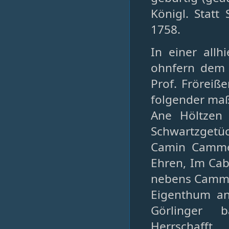
Königl. Statt
1758.
In einer all
ohnfern dem S
Prof. Fröreiß
folgender maß
Ane Höltzen 
Schwartzget
Camin Camme
Ehren, Im Cab
nebens Camm
Eigenthum an
Görlinger b
Herrschafft