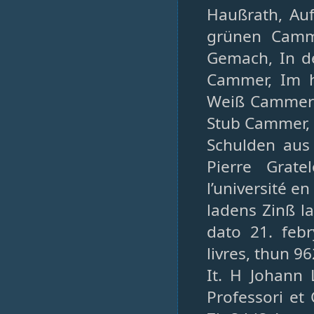
Haußrath, Auf
grünen Camme
Gemach, In d
Cammer, Im h
Weiß Cammerle
Stub Cammer, 
Schulden aus 
Pierre Grat
l’université e
ladens Zinß l
dato 21. feb
livres, thun 96
It. H Johann 
Professori et