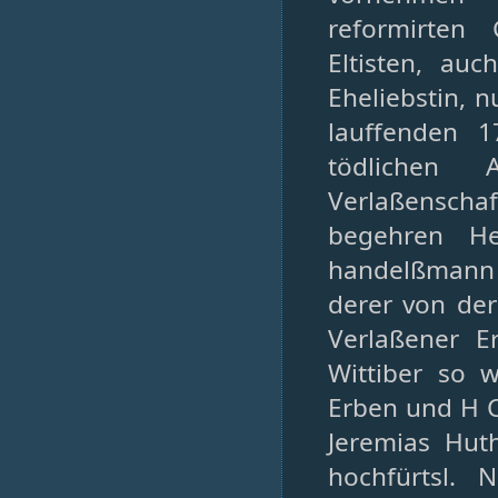
reformirten
Eltisten, au
Eheliebstin, 
lauffenden 
tödlichen A
Verlaßenschaf
begehren He
handelßmann u
derer von der
Verlaßener E
Wittiber so 
Erben und H C
Jeremias Hut
hochfürtsl. 