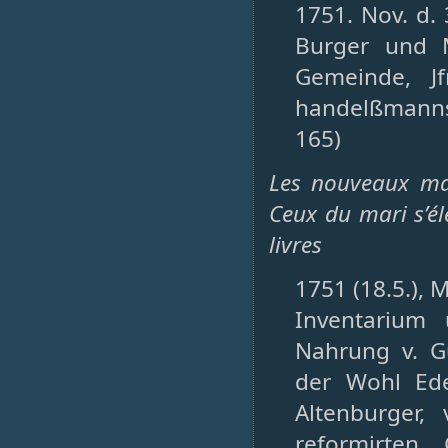
1751. Nov. d. 
Burger und M
Gemeinde, Jf
handelßmanns 
165)
Les nouveaux mar
Ceux du mari s’él
livres
1751 (18.5.), M
Inventarium 
Nahrung v. G
der Wohl Ede
Altenburger,
reformirten