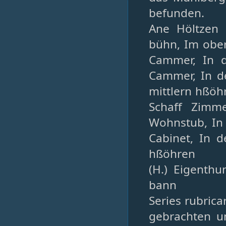
befunden.
Ane Höltzen 
bühn, Im ober
Cammer, In d
Cammer, In de
mittlern hßöh
Schaff Zimm
Wohnstub, In
Cabinet, In 
hßöhren
(H.) Eigenth
bann
Series rubric
gebrachten un