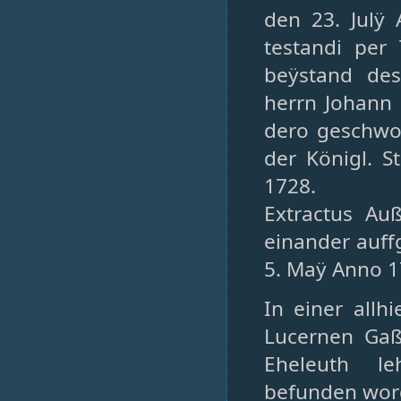
den 23. Julÿ 
testandi per 
beÿstand de
herrn Johann 
dero geschwo
der Königl. S
1728.
Extractus Au
einander auff
5. Maÿ Anno 1
In einer allh
Lucernen Gaß
Eheleuth l
befunden word