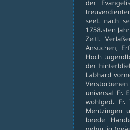
der Evangeli
treuverdiente
seel. nach s
1758.sten Jah
Zeitl. Verlaß
Ansuchen, Er
Hoch tugendbe
der hinterblie
Labhard vorn
Verstorbene
universal Fr. 
wohlged. Fr.
Mentzingen u
beede Hande
gebürtig (geä