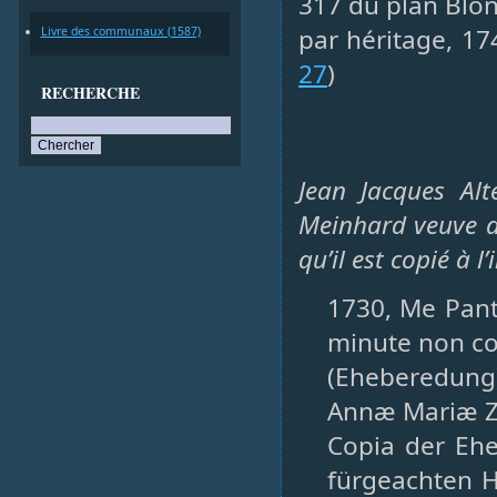
317 du plan Blon
par héritage, 17
Livre des communaux (1587)
27
)
RECHERCHE
Jean Jacques Al
Meinhard veuve de
qu’il est copié à 
1730, Me Pantr
minute non c
(Eheberedung
Annæ Mariæ Zi
Copia der Eh
fürgeachten 