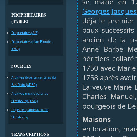
se marie en 1
Georges Jacques 
PROPRIÉTAIRES
déjà le premier
(TABLE)
baux successifs 
Proprietaires (A-Z)
ancien de la p
Propriétaires (plan Blondel,
Anne Barbe Me
1765)
héritiers collat
SOURCES
1750 avec Marie 
1758 après avoir
Archives départementales du
La veuve Marie 
Bas-Rhin (ADBR)
Archives municipales de
Charles Manuel,
Strasbourg (AMS)
bourgeois de Be
Registres paroissiaux de
Maisons
Strasbourg
en location, ma
TRANSCRIPTIONS