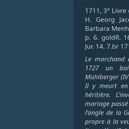
1711, 3° Livre
H. Georg Jac
Barbara Menha
p. 6. goldR. 1
Jur. 14. 7.br 17
Le marchand d
1727 un bai
Mühlberger (IV
Il y meurt e
héritière. L’
mariage passé 
l’angle de la 
propre à la veu