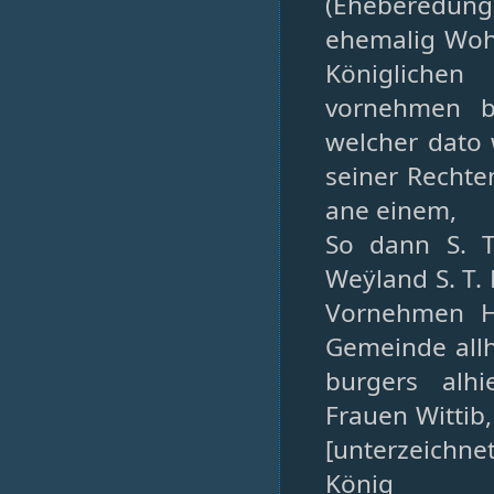
(Eheberedung) 
ehemalig Wohl
Königlichen
vornehmen b
welcher dato
seiner Rechte
ane einem,
So dann S. T
Weÿland S. T.
Vornehmen Ha
Gemeinde allh
burgers alh
Frauen Wittib,
[unterzeichn
König