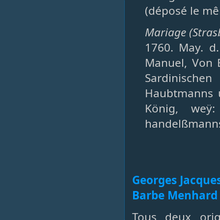
(déposé le mêm
Mariage (Stras
1760. May. d.
Manuel, Von 
Sardinischen
Haubtmanns u.
König, weÿ:
handelßmanns a
Georges Jacques
Barbe Menhard 
Tous deux orig