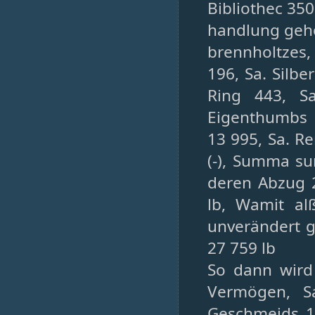
Bibliothec 350
handlung gehör
brennholtzes, 
196, Sa. Silb
Ring 443, Sa
Eigenthumbs 
13 995, Sa. Re
(-), Summa s
deren Abzug 2
lb, Wamit al
unverändert g
27 759 lb
So dann wird
Vermögen, Sa
Geschmeids 14