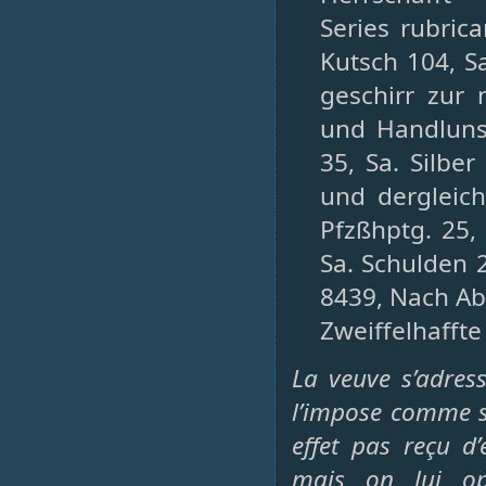
Series rubric
Kutsch 104, Sa
geschirr zur
und Handluns 
35, Sa. Silbe
und dergleich
Pfzßhptg. 25,
Sa. Schulden
8439, Nach Abz
Zweiffelhafft
La veuve s’adres
l’impose comme si
effet pas reçu d’
mais on lui op