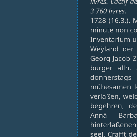
livres. L’actif
3 760 livres.
1728 (16.3.), 
minute non c
Inventarium u
Weÿland der
Georg Jacob 
burger allh.
donnerstags
mühesamen le
verlaßen, wel
begehren, d
Annä Barba
hinterlaßene
seel. Crafft d