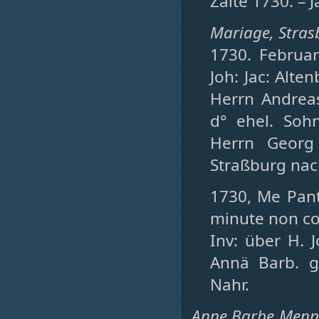
Zalte 1730. – 
Mariage, Strasb
1730. Februar
Joh: Jac: Alte
Herrn Andreas
d° ehel. Soh
Herrn Georg
Straßburg nach
1730, Me Pant
minute non c
Inv: über H. 
Annä Barb. g
Nahr.
Anne Barbe Mennh