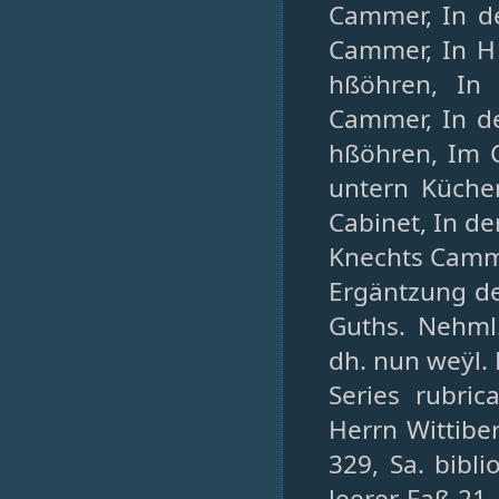
Cammer, In de
Cammer, In H
hßöhren, In 
Cammer, In d
hßöhren, Im 
untern Küche
Cabinet, In d
Knechts Camme
Ergäntzung d
Guths. Nehml
dh. nun weÿl. 
Series rubri
Herrn Wittibe
329, Sa. bibli
leerer Faß 21,