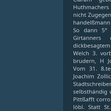
Huthmachers u
nicht Zugegen
handelßmann 
So dann 5° 
Girtanners
dickbesagtem 
Welch 3. vor
brudern, H J
Vom 31. 8.te
Joachim Zolli
Stadtschreib
selbsthändig
Pittßafft corr
löbl. Statt St