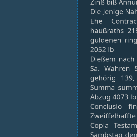
Zinß biß Annu
Die Jenige Na
Ehe Contrac
haußraths 219
guldenen rin
2052 lb
Dießem nach 
Sa. Wahren 5
gehörig 139,
Summa summa
Abzug 4073 lb
Conclusio f
Zweiffelhaffte
Copia Testam
Sambstag den 