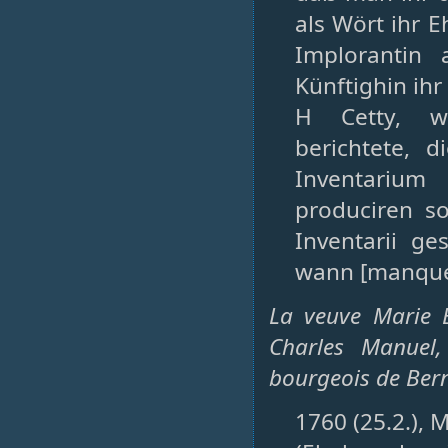
als Wört ihr 
Implorantin
Künftighin ihr 
H Cetty, we
berichtete, 
Inventarium
produciren s
Inventarii ge
wann [manque
La veuve Marie 
Charles Manuel,
bourgeois de Bern
1760 (25.2.), M