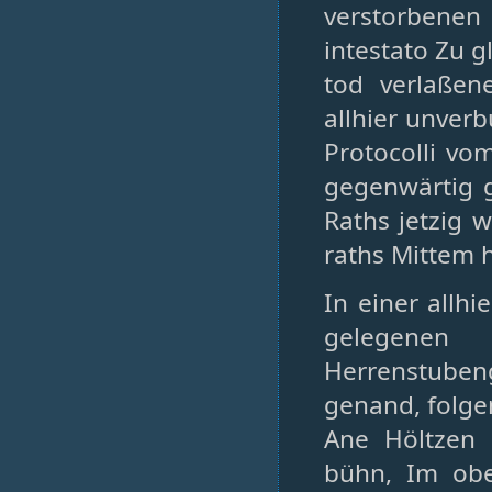
verstorbenen 
intestato Zu 
tod verlaßen
allhier unverb
Protocolli vo
gegenwärtig g
Raths jetzig 
raths Mittem 
In einer allh
gelegenen
Herrenstube
genand, folg
Ane Höltzen 
bühn, Im obe