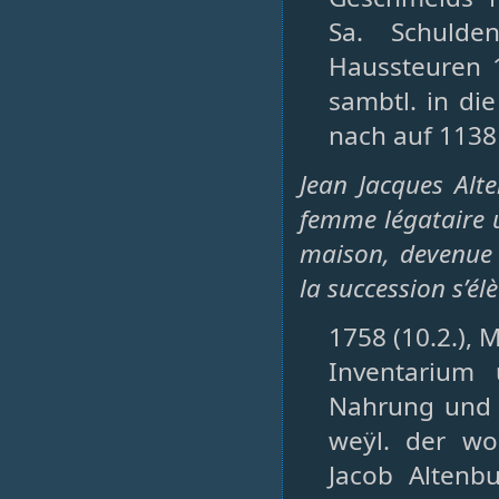
Sa. Schuld
Haussteuren 1
sambtl. in di
nach auf 1138
Jean Jacques Alt
femme légataire u
maison, devenue 
la succession s’élè
1758 (10.2.), M
Inventarium 
Nahrung und 
weÿl. der wo
Jacob Altenb