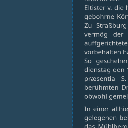
Eltister v. di
gebohrne Köni
Zu Straßburg
vermög der 
auffgerichte
vorbehalten h
So geschehen
dienstag den 
præsentia S
berühmten Dri
obwohl gemelt
In einer allh
gelegenen be
das Mühlberg