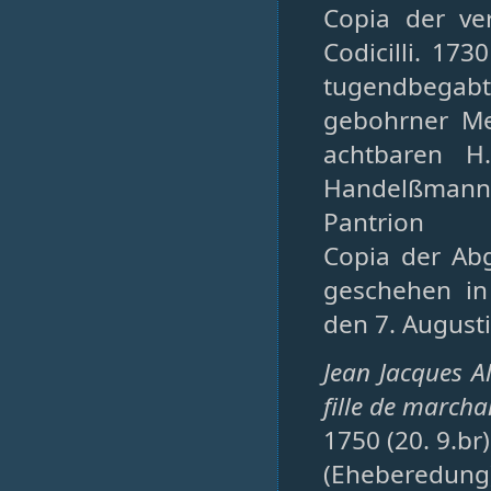
Copia der ve
Codicilli. 173
tugendbega
gebohrner M
achtbaren H
Handelßmanns
Pantrion
Copia der Abg
geschehen in
den 7. August
Jean Jacques A
fille de marcha
1750 (20. 9.br)
(Eheberedun