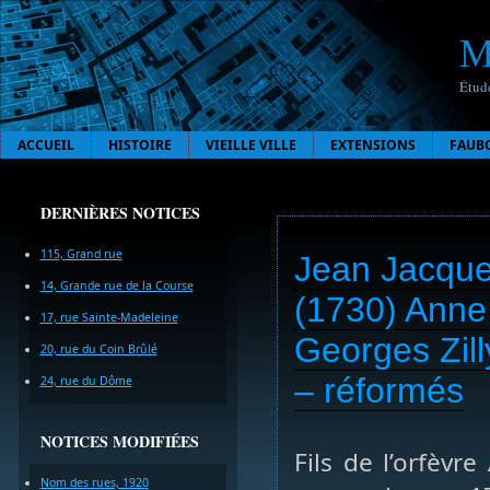
M
Étude
ACCUEIL
HISTOIRE
VIEILLE VILLE
EXTENSIONS
FAUB
DERNIÈRES NOTICES
115, Grand rue
Jean Jacque
14, Grande rue de la Course
(1730) Anne
17, rue Sainte-Madeleine
Georges Zill
20, rue du Coin Brûlé
– réformés
24, rue du Dôme
NOTICES MODIFIÉES
Fils de l’orfèvr
Nom des rues, 1920