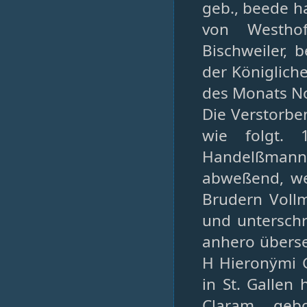
geb., beede h
von Westho
Bischweiler, 
der Königlich
des Monats No
Die Verstorben
wie folgt.
Handelßmann
abweßend, we
Brudern Vollm
und unterschr
anhero überse
H Hieronÿmi 
in St. Gallen
Claram geb