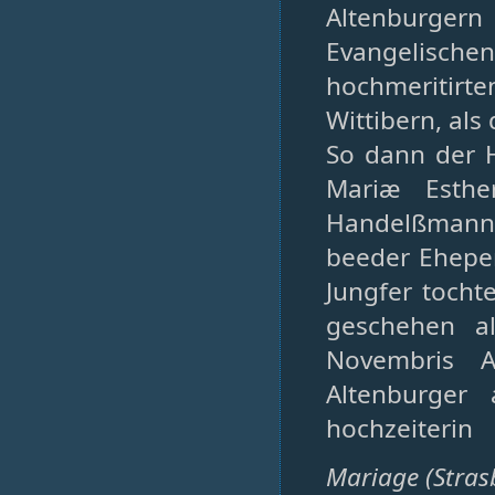
Altenburg
Evangelisch
hochmeritirte
Wittibern, al
So dann der 
Mariæ Esthe
Handelßmann
beeder Eheper
Jungfer tochte
geschehen al
Novembris A
Altenburger 
hochzeiterin
Mariage (Stras