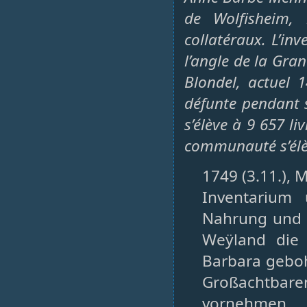
de Wolfisheim, 
collatéraux. L’in
l’angle de la Gran
Blondel, actuel 
défunte pendant 
s’élève à 9 657 liv
communauté s’élève
1749 (3.11.), M
Inventarium 
Nahrung und 
Weÿland die
Barbara gebo
Großachtbar
vornehmen 