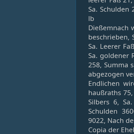
Sa. Schulden
lb
Dießemnach w
beschrieben, 
Sa. Leerer Fa
Sa. goldener R
258, Summa s
abgezogen ver
Endlichen wir
haußraths 75,
Silbers 6, Sa
Schulden 36
9022, Nach de
Copia der Ehe