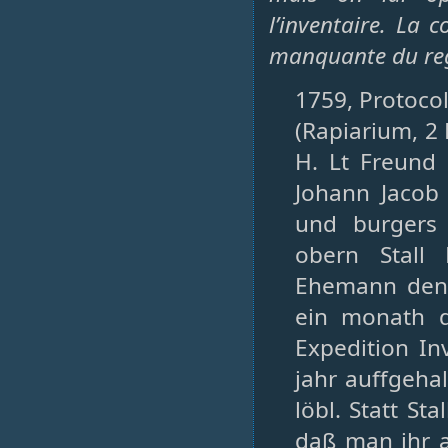
l’inventaire. La 
manquante du reg
1759, Protocol
(Rapiarium, 2 
H. Lt Freund
Johann Jacob
und burgers 
obern Stall
Ehemann den 1
ein monath d
Expedition In
jahr auffgeha
löbl. Statt St
daß man ihr a