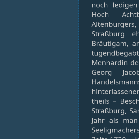
noch ledige
Hoch Achtb
Altenburgers
Straßburg e
Bräutigam, a
tugendbega
Menhardin de
Georg Jaco
Handelsman
hinterlassener
theils – Besc
Straßburg, S
Jahr als man
Seeligmache