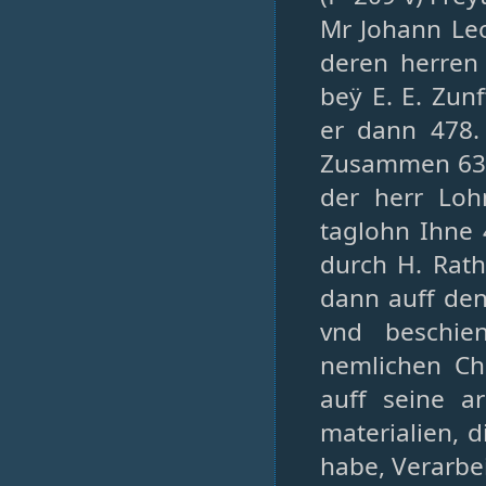
Mr Johann Le
deren herren
beÿ E. E. Zunf
er dann 478. 
Zusammen 638.
der herr Loh
taglohn Ihne 
durch H. Rath
dann auff den
vnd beschie
nemlichen Ch
auff seine a
materialien, d
habe, Verarbe