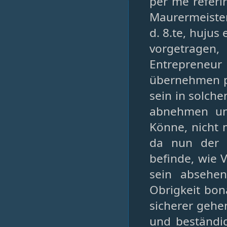
per me referi
Maurermeiste
d. 8.te, huju
vorgetragen
Entrepreneur
übernehmen pf
sein in solch
abnehmen un
Könne, nicht 
da nun der I
befinde, wie V
sein absehen
Obrigkeit bon
sicherer gehe
und beständig