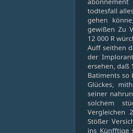
abonnement 
todtesfall all
gehen könne
gewißen Zu Ve
12 000 R würck
Auff seithen 
der Implorant
ersehen, daß 
Batiments so 
Glückes, mit
seiner nahru
solchem stü
Vergleichen 
Stößer Versich
ins Künfftige 