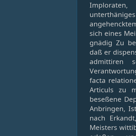
Imploraten
unterthänig
angehencktem
sich eines Me
gnädig Zu be
daß er dispen
admittiren 
Verantwortun
facta relatio
Articuls zu 
beseßene Depu
Anbringen, Is
nach Erkandt
Meisters witti