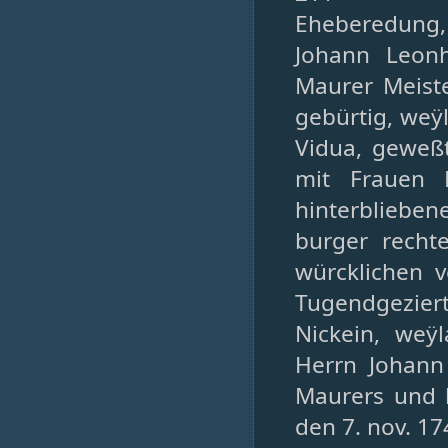
Eheberedung,
Johann Leon
Maurer Meiste
gebürtig, weÿ
Vidua, geweßt
mit Frauen 
hinterblieben
burger recht
würcklichen 
Tugendgezier
Nickein, weÿ
Herrn Johann
Maurers und b
den 7. nov. 17