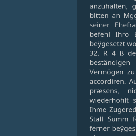
anzuhalten, 
bitten an Mg
seiner Ehefr
befehl Ihro 
beÿgesetzt wo
32. R 4 ß de
beständigen
Vermögen zu 
accordiren. 
præsens, ni
wiederhohlt 
Ihme Zugerede
Stall Summ f
ferner beÿges