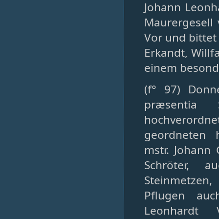
Johann Leonha
Maurergesell 
Vor und bitte
Erkandt, Willf
einem besonde
(f° 97) Donn
præsentia 
hochverord
geordneten h
mstr. Johann 
Schröter, a
Steinmetzen,
Pflugen auc
Leonhardt 