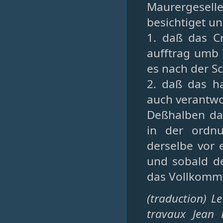
Maurergesel
besichtiget u
1. daß das C
aufftrag umb 
es nach der Sc
2. daß das h
auch verantwo
Deßhalben dan
in der ordn
derselbe vor
und sobald de
das Vollkomme
(traduction) L
travaux Jean 