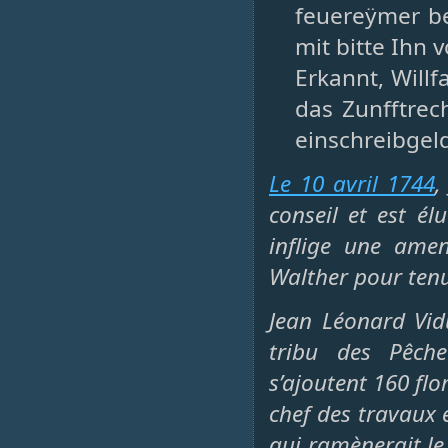
feuereÿmer be
mit bitte Ihn
Erkannt, Willf
das Zunfftrec
einschreibgel
Le 10 avril 1744
,
conseil et est é
inflige une ame
Walther pour ten
Jean Léonard Vid
tribu des Pêch
s’ajoutent 160 flo
chef des travaux 
qui ramènerait le