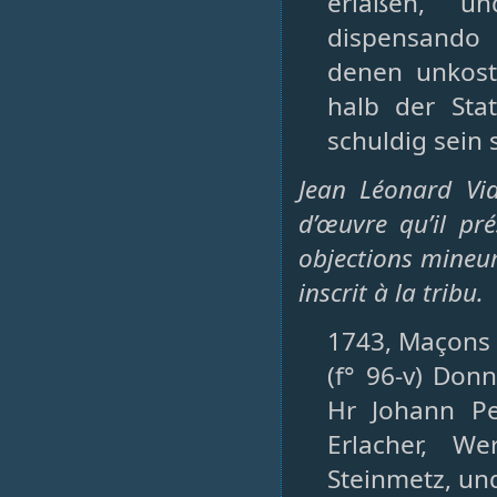
erlaßen, un
dispensando 
denen unkost
halb der Sta
schuldig sein s
Jean Léonard Vi
d’œuvre qu’il pr
objections mineure
inscrit à la tribu.
1743, Maçons (
(f° 96-v) Don
Hr Johann Pe
Erlacher, We
Steinmetz, un