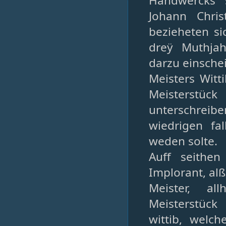
Handwercks 
Johann Chris
bezieheten si
dreÿ Muthjah
darzu einsche
Meisters Wit
Meisterstüc
unterschreibe
wiedrigen fa
weden solte.
Auff seithe
Implorant, al
Meister, al
Meisterstück
wittib, welc