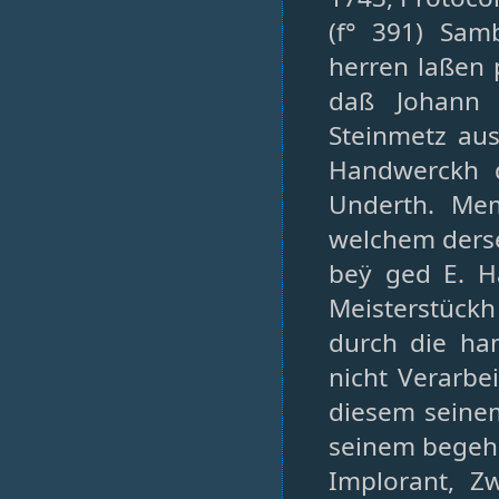
(f° 391) Sam
herren laßen 
daß Johann 
Steinmetz aus
Handwerckh d
Underth. Mem
welchem derse
beÿ ged E. 
Meisterstück
durch die ha
nicht Verarbei
diesem seine
seinem begehr
Implorant, Z