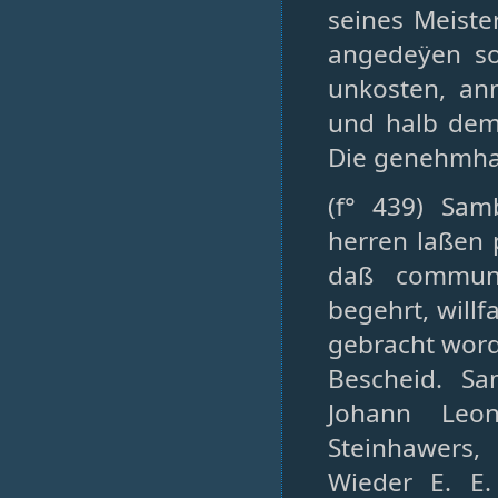
seines Meiste
angedeÿen so
unkosten, ann
und halb dem 
Die genehmhal
(f° 439) Sam
herren laßen 
daß communi
begehrt, willf
gebracht wor
Bescheid. S
Johann Leo
Steinhawers
Wieder E. E