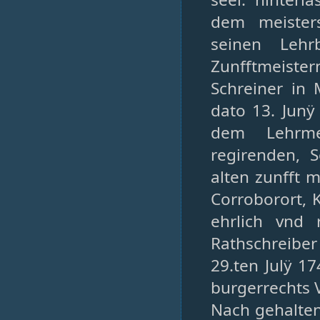
dem meisters
seinen Lehr
Zunfftmeiste
Schreiner in 
dato 13. Junÿ
dem Lehrmei
regirenden, 
alten zunfft 
Corroborort, 
ehrlich vnd 
Rathschreiber
29.ten Julÿ 1
burgerrechts 
Nach gehalte