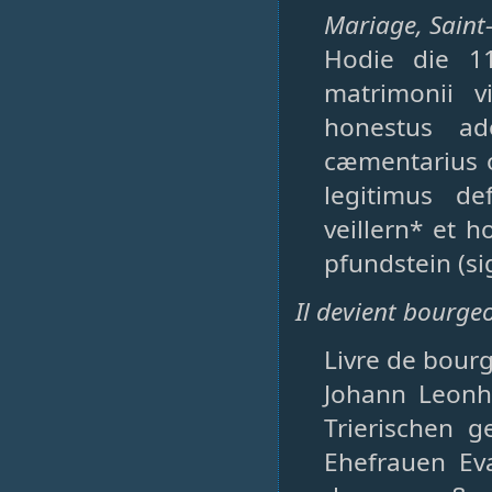
Mariage, Saint-
Hodie die 1
matrimonii v
honestus ad
cæmentarius o
legitimus d
veillern* et 
pfundstein (si
Il devient bourge
Livre de bourg
Johann Leon
Trierischen g
Ehefrauen Ev