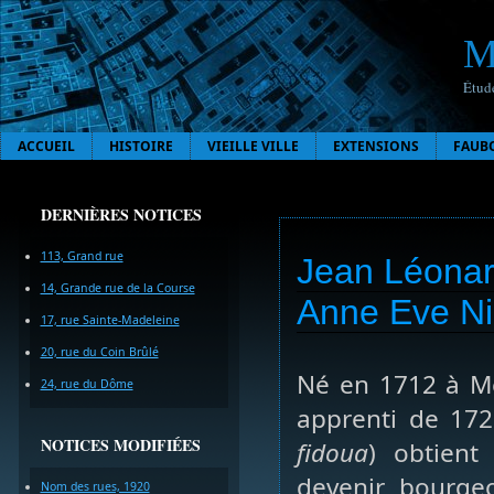
M
Étude
ACCUEIL
HISTOIRE
VIEILLE VILLE
EXTENSIONS
FAUB
DERNIÈRES NOTICES
113, Grand rue
Jean Léonar
14, Grande rue de la Course
Anne Eve Ni
17, rue Sainte-Madeleine
20, rue du Coin Brûlé
Né en 1712 à Me
24, rue du Dôme
apprenti de 172
NOTICES MODIFIÉES
fidoua
) obtient
devenir bourgeo
Nom des rues, 1920