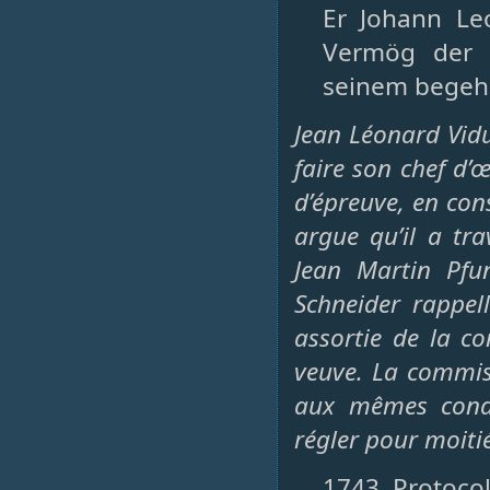
Er Johann Le
Vermög der a
seinem begeh
Jean Léonard Vidu
faire son chef d’œ
d’épreuve, en cons
argue qu’il a tr
Jean Martin Pfu
Schneider rappel
assortie de la con
veuve. La commiss
aux mêmes condi
régler pour moitié
1743, Protocol