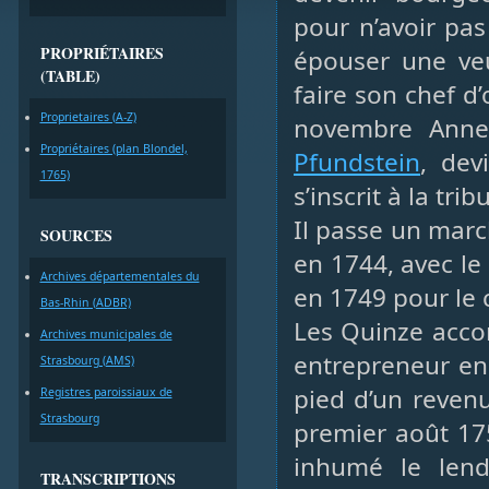
pour n’avoir pas
PROPRIÉTAIRES
épouser une veu
(TABLE)
faire son chef d
Proprietaires (A-Z)
novembre Anne
Propriétaires (plan Blondel,
Pfundstein
, dev
1765)
s’inscrit à la tr
Il passe un marc
SOURCES
en 1744, avec le
Archives départementales du
en 1749 pour le
Bas-Rhin (ADBR)
Les Quinze acco
Archives municipales de
entrepreneur en
Strasbourg (AMS)
pied d’un revenu
Registres paroissiaux de
Strasbourg
premier août 17
inhumé le len
TRANSCRIPTIONS