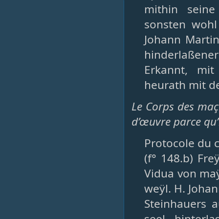
mithin seine
sonsten wohl
Johann Martin
hinderlaßener
Erkannt, mi
heurath mit de
Le Corps des maço
d’œuvre parce qu’i
Protocole du 
(f° 148.b) Fr
Vidua von maÿ
weÿl. H. Joha
Steinhauers a
seel. hinterl