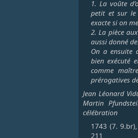
1. La voûte d’
petit et sur l
exacte si on me
2. La pièce aux
aussi donné des
On a ensuite d
bien exécuté e
comme maître 
prérogatives de 
Jean Léonard Vid
Martin Pfundste
célébration
1743 (7. 9.br)
211