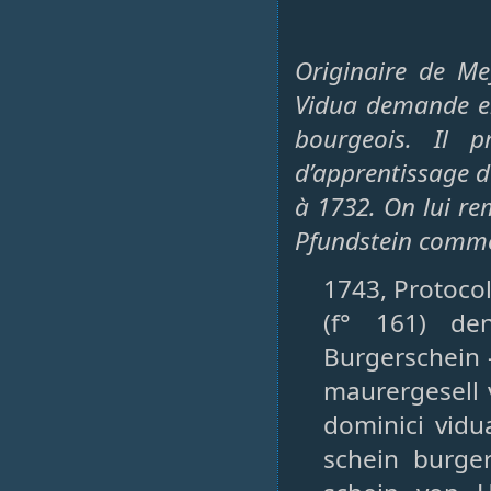
Originaire de Me
Vidua demande en 
bourgeois. Il p
d’apprentissage d
à 1732. On lui rem
Pfundstein comme i
1743, Protocol
(f° 161) de
Burgerschein 
maurergesell v
dominici vidu
schein burge