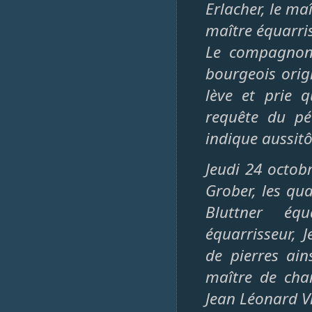
Erlacher, le maî
maître équarri
Le compagnon 
bourgeois orig
lève et prie q
requête du pét
indique aussitô
Jeudi 24 octob
Grober, les qu
Bluttner éq
équarrisseur, J
de pierres ain
maître de chan
Jean Léonard Vi