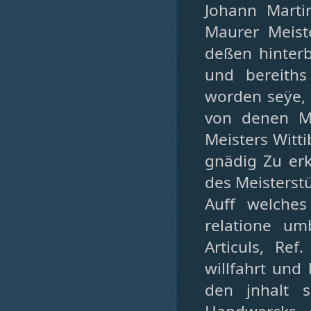
Johann Mart
Maurer Meiste
deßen hinterb
und bereiths
worden seÿe, 
von denen Mu
Meisters Witti
gnädig Zu er
des Meisterst
Auff welches
relatione u
Articuls, Re
willfahrt und
den jnhalt 