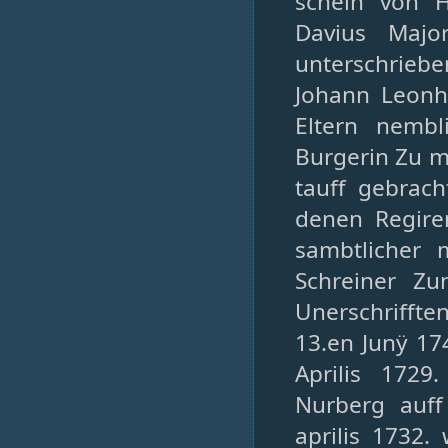
schein von 
Davius Majo
unterschriebe
Johann Leonh
Eltern nemb
Burgerin Zu m
tauff gebrac
denen Regire
sambtlicher 
Schreiner Z
Unerschrifft
13.en Junÿ 174
Aprilis 1729
Nurberg auff
aprilis 1732