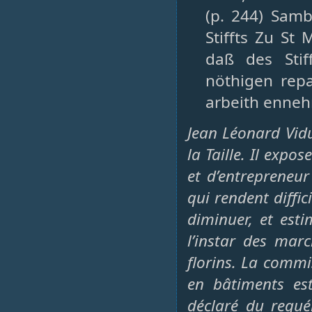
(p. 244) Samb
Stiffts Zu St
daß des Sti
nöthigen repa
arbeith ennehn
Jean Léonard Vid
la Taille. Il expo
et d’entrepreneur
qui rendent diffi
diminuer, et esti
l’instar des ma
florins. La commi
en bâtiments est
déclaré du requér