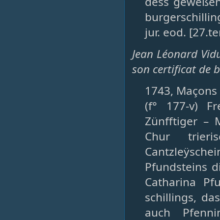
dess geweßen
burgerschillin
jur. eod. [27.t
Jean Léonard Vidu
son certificat de 
1743, Maçons (
(f° 177-v) 
Zünfftiger –
Chur trieri
Cantzleÿsche
Pfundsteins d
Catharina Pf
schillings, d
auch Pfenn