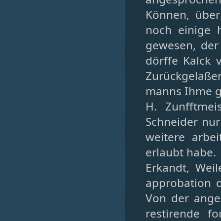
Können, über 
noch einige 
gewesen, der
dörffe Kalck 
Zurückgelaße
manns Ihme gl
H. Zunfftme
Schneider nur
weitere arbe
erlaubt habe.
Erkandt, Wei
approbation d
Von der anges
restirende f