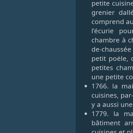
petite cuisin
grenier dall
comprend au 
l’écurie pou
chambre à ch
de-chaussée
petit poële,
petites cham
une petite co
1766. la ma
cuisines, par
y a aussi une
1779. la m
bâtiment ar
cuisines et p