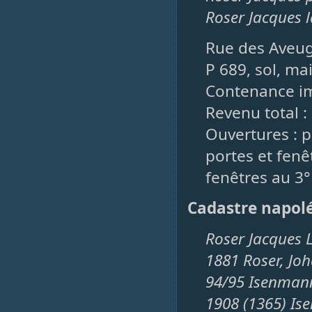
Roser Jacques la
Rue des Aveug
P 689, sol, ma
Contenance imp
Revenu total :
Ouvertures : p
portes et fenêt
fenêtres au 3°
Cadastre napol
Roser Jacques L
1881 Roser, Jo
94/95 Isenmann 
1908 (1365) Is