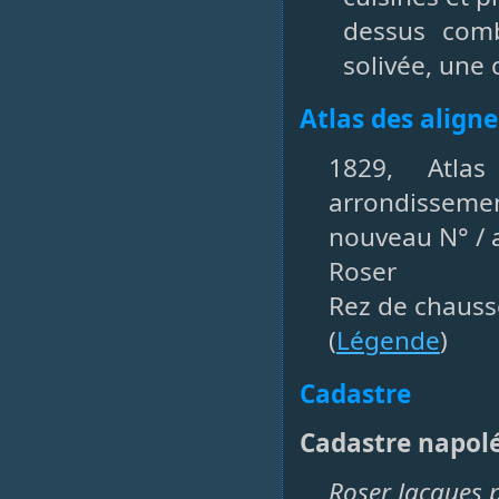
dessus comb
solivée, une 
Atlas des align
1829, Atla
arrondissemen
nouveau N° / a
Roser
Rez de chauss
(
Légende
)
Cadastre
Cadastre napolé
Roser Jacques p