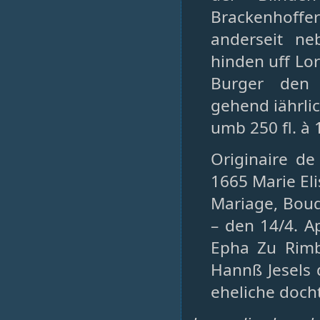
Brackenhoff
anderseit n
hinden uff Lo
Burger den 
gehend iährlic
umb 250 fl. à 
Originaire de
1665 Marie El
Mariage, Bouq
– den 14/4. A
Epha Zu Rimb
Hannß Jesels 
eheliche doch