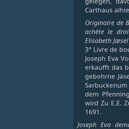
gelegen, dav
Carthaus alhi
Originaire de 
achète le dro
Elisabeth Jæsel
3° Livre de bo
Joseph Eva Vo
erkaufft das 
gebohrne Jäse
Sarbuckenum g
dem Pfenningt
wird Zu E.E. Z
1691.
Joseph Eva dema