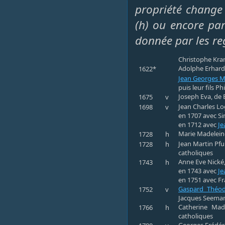
propriété change 
(h) ou encore par 
donnée par les re
Christophe Kra
Adolphe Erhard
1622*
Jean Georges 
puis leur fils P
Joseph Eva, de 
1675
v
Jean Charles Lo
1698
v
en 1707 avec S
en 1712 avec
Je
Marie Madeleine
1728
h
Jean Martin Pfu
1728
h
catholiques
Anne Eve Nické,
1743
h
en 1743 avec
Je
en 1751 avec Fr
Gaspard Théodo
1752
v
Jacques Seeman
Catherine Mad
1766
h
catholiques
Georges Frédéric