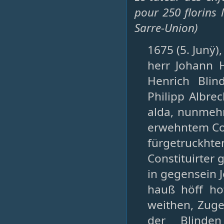
pour 250 florins
Sarre-Union)
1675 (5. Junÿ)
herr Johann H
Henrich Blin
Philipp Albr
alda, nunmehr
erwehntem Col
fürgetruckh
Constituirter
in gegensein
hauß höff hof
weithen, Zuge
der Blinde