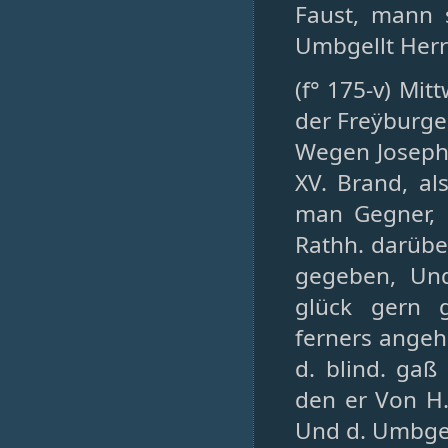
Faust, mann s
Umbgellt Her
(f° 175-v) Mit
der Freÿburge
Wegen Joseph 
XV. Brand, al
man Gegner, H
Rathh. darübe
gegeben, Un
glück gern 
ferners angehö
d. blind. gaß
den er Von H
Und d. Umbgels