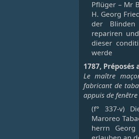
Pflüger – Mr 
H. Georg Frie
der Blinden
repariren und
dieser condi
werde
1787, Préposés a
Le maître maço
fabricant de tab
appuis de fenêtre 
(f° 337-v) D
Maroreo Tabac
herrn Georg 
erlauben an d