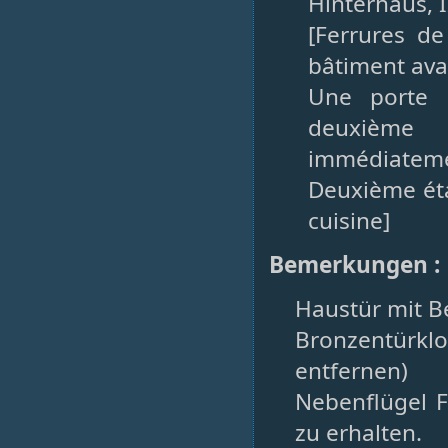
Hinterhaus, I
[Ferrures d
bâtiment ava
Une porte 
deuxième
immédiateme
Deuxième éta
cuisine]
Bemerkungen :
Haustür mit B
Bronzentürk
entfernen)
Nebenflügel F
zu erhalten.