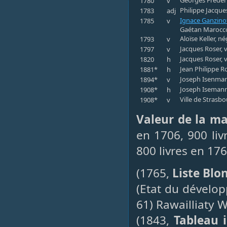
1780
v
Philippe Jacque
1783
adj
Ignace Ganzinot
1785
v
Gaétan Marocco,
Aloïse Keller, 
1793
v
Jacques Roser, 
1797
v
Jacques Roser, v
1820
h
Jean Philippe Ro
1881*
h
Joseph Isenmann
1894*
v
Joseph Isemann,
1908*
h
Ville de Strasb
1908*
v
Valeur de la m
en 1706, 900 liv
800 livres en 176
(1765,
Liste Blo
(Etat du dévelo
61) Rawailliaty W
(1843,
Tableau i