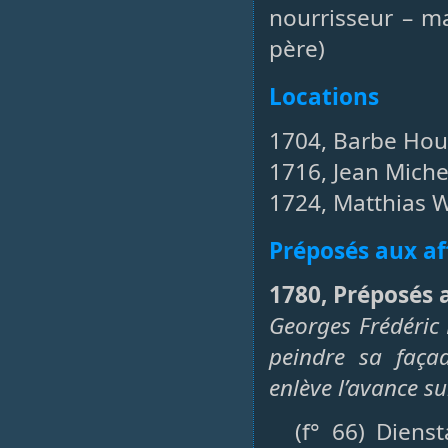
nourrisseur – ma
père)
Locations
1704, Barbe Hou
1716, Jean Michel
1724, Matthias W
Préposés aux af
1780, Préposés a
Georges Frédéric 
peindre sa façad
enlève l’avance su
(f° 66) Diens