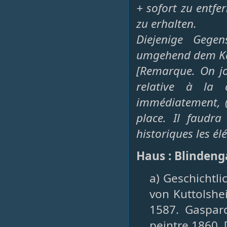
+ sofort zu entfe
zu erhalten.
Diejenige Gegen
umgehend dem Kai
[Remarque. On jo
relative à la 
immédiatement, (
place. Il faudr
historiques les 
Haus : Blindeng
a) Geschichtli
von Kuttolsh
1587. Gaspard
peintre 1860. 