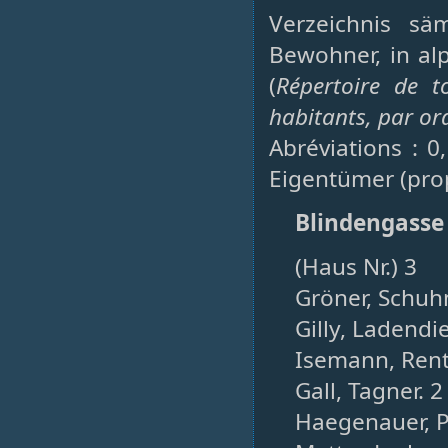
Verzeichnis sä
Bewohner, in al
(
Répertoire de t
habitants, par or
Abréviations : 0
Eigentümer (prop
Blindengasse
(Haus Nr.) 3
Gröner, Schuh
Gilly, Ladendie
Isemann, Rent
Gall, Tagner. 2
Haegenauer, 