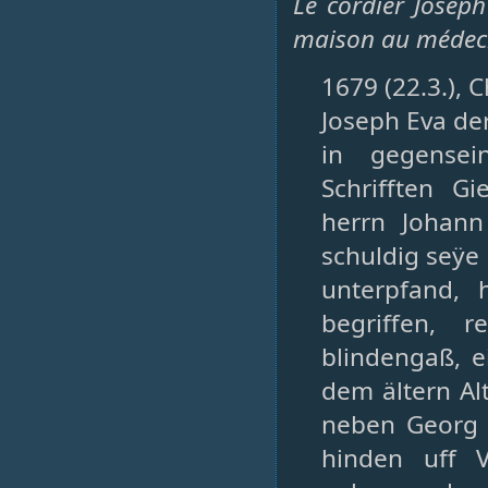
Le cordier Josep
maison au médec
1679 (22.3.), 
Joseph Eva de
in gegensei
Schrifften G
herrn Johann
schuldig seÿe 
unterpfand, 
begriffen, 
blindengaß, 
dem ältern A
neben Georg 
hinden uff 