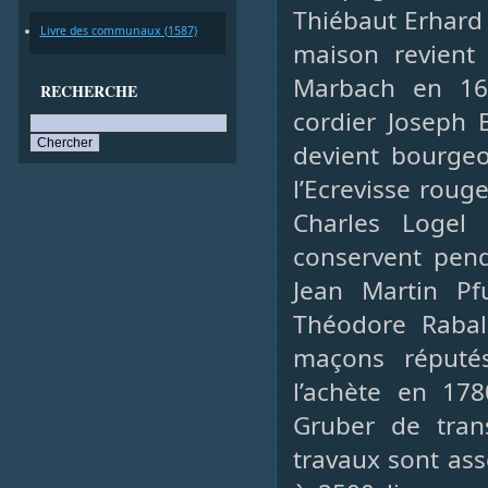
Thiébaut Erhard
Livre des communaux (1587)
maison revient 
Marbach en 165
RECHERCHE
cordier Joseph 
devient bourgeo
l’Ecrevisse roug
Charles Logel
conservent pend
Jean Martin Pf
Théodore Raball
maçons réputés
l’achète en 17
Gruber de tran
travaux sont ass