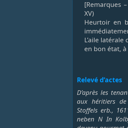
[Remarques – 
XV)
Heurtoir en 
immédiatemen
L’aile latéral
en bon état, à
Relevé d’actes
D’après les tenan
aux héritiers d
Stoffels erb., 16
neben N In Kolb
devenu gourmet e