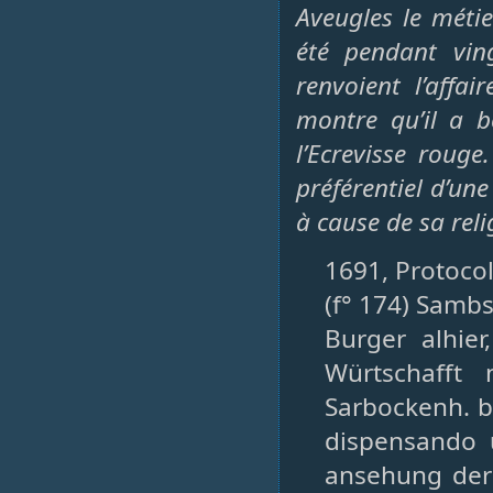
Aveugles le métier
été pendant vin
renvoient l’affa
montre qu’il a b
l’Ecrevisse rouge
préférentiel d’un
à cause de sa reli
1691, Protocol
(f° 174) Sambs
Burger alhier
Würtschafft 
Sarbockenh. be
dispensando 
ansehung ders