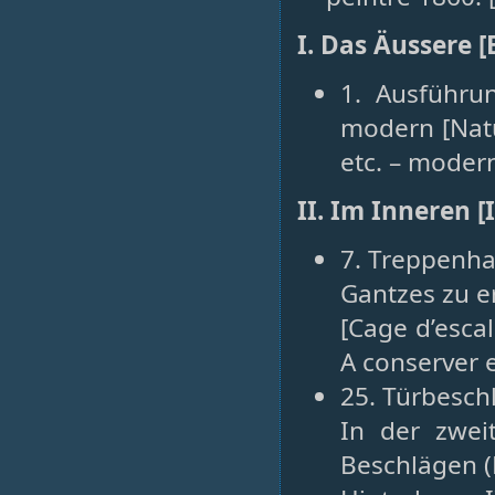
I. Das Äussere [
1. Ausführu
modern [Natur
etc. – moder
II. Im Inneren [
7. Treppenha
Gantzes zu e
[Cage d’escali
A conserver e
25. Türbeschl
In der zwei
Beschlägen (