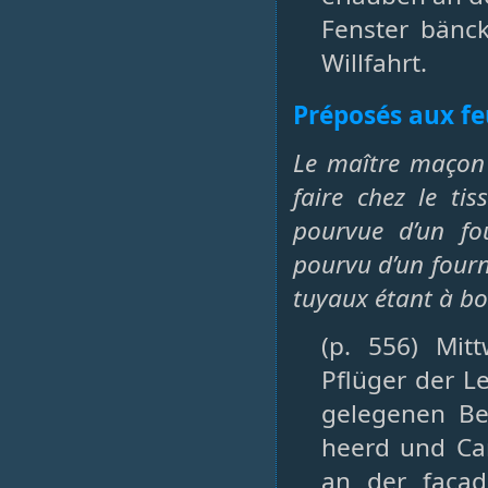
Fenster bänc
Willfahrt.
Préposés aux fe
Le maître maçon 
faire chez le ti
pourvue d’un fo
pourvu d’un fourn
tuyaux étant à bo
(p. 556) Mit
Pflüger der L
gelegenen Be
heerd und Ca
an der facad