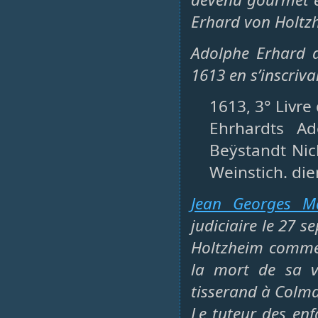
Erhard von Holtzh
Adolphe Erhard d
1613 en s’inscriv
1613, 3° Livre
Ehrhardts Ad
Beÿstandt Nic
Weinstich. die
Jean Georges M
judiciaire le 27 
Holtzheim comme 
la mort de sa ve
tisserand à Colmar
Le tuteur des en