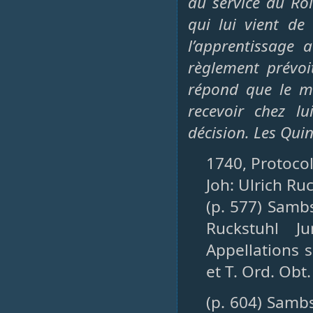
au service du Roi
qui lui vient de
l’apprentissage
règlement prévoi
répond que le ma
recevoir chez l
décision. Les Qui
1740, Protocol
Joh: Ulrich Ru
(p. 577) Sambs
Ruckstuhl J
Appellations s
et T. Ord. Obt.
(p. 604) Sambs