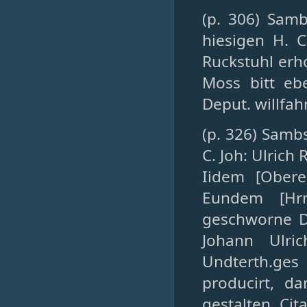
(p. 306) Samb
hiesigen H. C
Ruckstuhl erho
Moss bitt eb
Deput. willfahr
(p. 326) Sambs
C. Joh: Ulrich
Iidem [Ober
Eundem [Hrn
geschworne De
Johann Ulri
Undterth.ges 
producirt, d
gestalten Cit