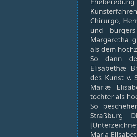
Eheberedung
Kunsterfahre
Chirurgo, Her
und burgers
Margaretha g
als dem hochz
So dann de
Elisabethæ B
des Kunst v. 
Mariæ Elisab
tochter als ho
So beschehe
Straßburg D
[Unterzeichne
Maria Elisabe