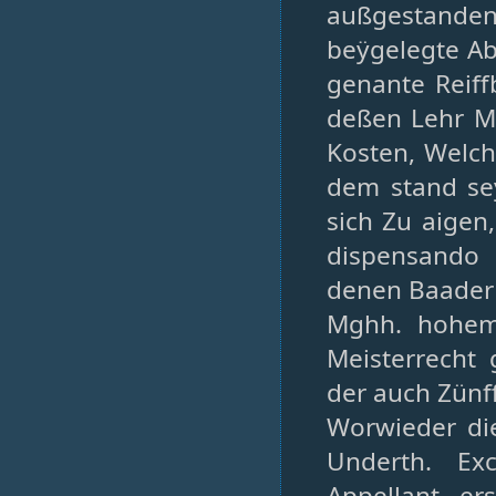
außgestanden
beÿgelegte Ab
genante Reiff
deßen Lehr Me
Kosten, Welch
dem stand se
sich Zu aigen
dispensando
denen Baader
Mghh. hohem
Meisterrecht 
der auch Zünff
Worwieder die
Underth. Ex
Appellant er