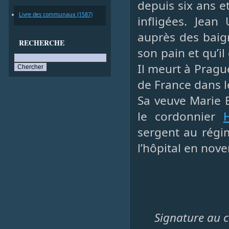
depuis six ans e
Livre des communaux (1587)
infligées. Jea
auprès des baign
RECHERCHE
son pain et qu’i
Il meurt à Pragu
de France dans l
Sa veuve Marie 
le cordonnier
sergent au régim
l’hôpital en nov
Signature au 