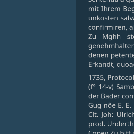
mit Ihrem Beg
unkosten salv
confirmiren, 
Zu Mghh ste
genehmhalten 
denen petente
Erkandt, quoad
1735, Protocol
(f° 14-v) Sam
der Bader cont
Gug nôe E. E.
Cit. Joh: Ulri
prod. Underth
Copeÿ Zu bitt