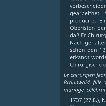
vorbescheiden
gearbeithet,
produciret E
Oberisten der
daß Er Chirurg
Nach gehalten
schon den 13
erkandt worde
Chirurgische 
Le chirurgien Jea
Braunwald, fille 
mariage, célébrat
1737 (27.8.), N