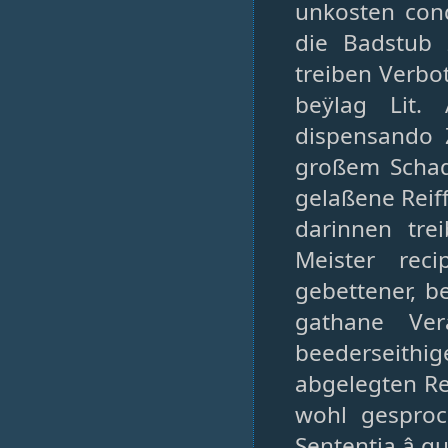
unkosten con
die Badstub
treiben Verbo
beÿlag Lit.
dispensando 
großem Schad
gelaßene Reif
darinnen tre
Meister rec
gebettener, b
gathane Ver
beederseithig
abgelegten Re
wohl gesproc
Sententia â q