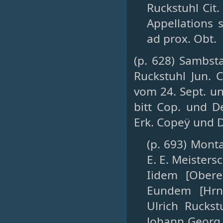
Ruckstuhl Cit
Appellations s
ad prox. Obt.
(p. 628) Sambsta
Ruckstuhl Jun. 
vom 24. Sept. u
bitt Cop. und D
Erk. Copeÿ und D
(p. 693) Monta
E. E. Meisters
Iidem [Ober
Eundem [Hrn 
Ulrich Ruckst
Johann Georg W