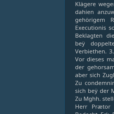
Klägere wege
dahien anzuw
gehörigem R
Executionis s
Beklagten di
beÿ doppelt
Verbiethen. 
Vor dieses ma
der gehorsam
aber sich Zug
Zu condemnir
sich beÿ der 
Zu Mghh. stel
Herr Prætor