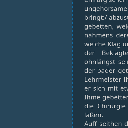
ungehorsamen
bringt:/ abzu
gebetten, we
nahmens dere
welche Klag u
der Beklagt
ohnlängst se
der bader ge
Lehrmeister I
er sich mit e
Ihme gebetten
die Chirurgi
laßen.
Auff seithen 