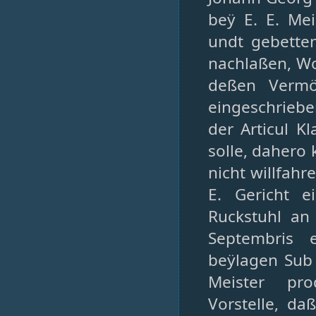
beÿ E. E. Mei
undt gebette
nachlaßen, Wo
deßen Vermö
eingeschriebe
der Articul K
solle, dahero
nicht willfah
E. Gericht e
Ruckstuhl an
Septembris e
beÿlagen Sub 
Meister pro
Vorstelle, da