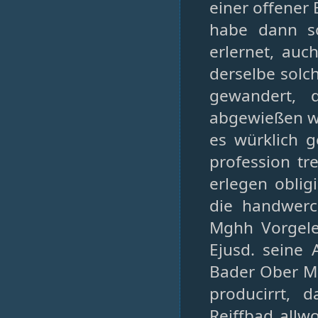
einer offener 
habe dann s
erlernet, auc
derselbe solch
gewandert, 
abgewießen wo
es würklich 
profession tre
erlegen oblig
die handwerc
Mghh Vorgele
Ejusd. seine 
Bader Ober Mei
producirrt, 
Reiffbad allw