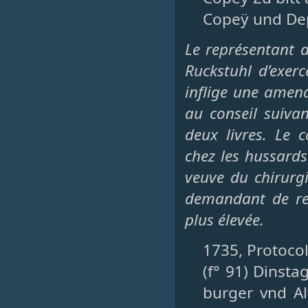
Copeÿ und Depu
Le représentant 
Ruckstuhl d’exer
inflige une amend
au conseil suiva
deux livres. Le 
chez les hussards
veuve du chirurg
demandant de re
plus élevée.
1735, Protocol
(f° 91) Dinsta
burger vnd A