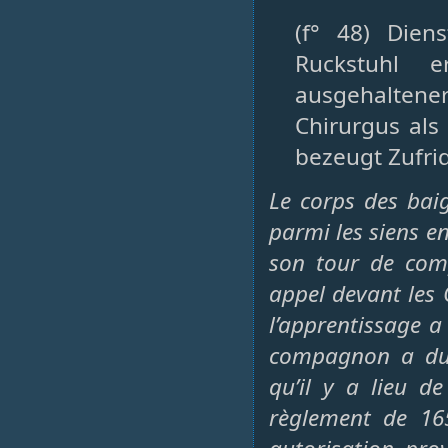
(f° 48) Dien
Ruckstuhl e
ausgehalten
Chirurgus als
bezeugt Zufrid
Le corps des baig
parmi les siens en
son tour de comp
appel devant les 
l’apprentissage a
compagnon a dur
qu’il y a lieu d
règlement de 16