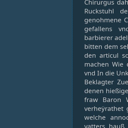
Chirurgus dah
Ruckstuhl d
genohmene Co
gefallens v
barbierer adel
bitten dem se
den articul s
machen Wie 
vnd In die Un
Beklagter Zu
denen hießig
fraw Baron 
verheÿrathet
welche annoc
vatters hauß 