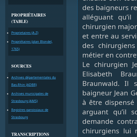
des baigneurs re
PROPRIÉTAIRES
alléguant qu’il
(TABLE)
chirurgien majo
Proprietaires (A-Z)
et entre au serv
Propriétaires (plan Blondel,
des chirurgien
1765)
métier en contr
Le chirurgien 
SOURCES
Elisabeth Bra
Archives départementales du
Braunwald. Il 
Bas-Rhin (ADBR)
baigneur Jean G
Archives municipales de
à être dispensé 
Strasbourg (AMS)
arguant qu’il 
Registres paroissiaux de
Strasbourg
demande contrai
chirurgiens lui
TRANSCRIPTIONS