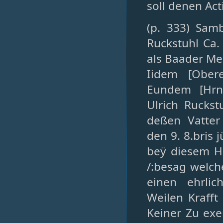
soll denen Ac
(p. 333) Sam
Ruckstuhl Ca.
als Baader Me
Iidem [Ober
Eundem [Hrn 
Ulrich Ruckst
deßen Vatte
den 9. 8.bris 
beÿ diesem H
/:besag welch
einen ehrli
Weilen Krafft
Keiner Zu ex