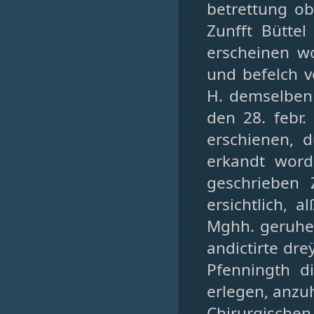
betrettung ob
Zunfft Bütte
erscheinen wo
und befelch v
H. demselben
den 28. febr.
erschienen, d
erkandt wor
geschrieben
ersichtlich, 
Mghh. geruhen
andictirte dre
Pfenningth d
erlegen, anzu
Chirurgisc