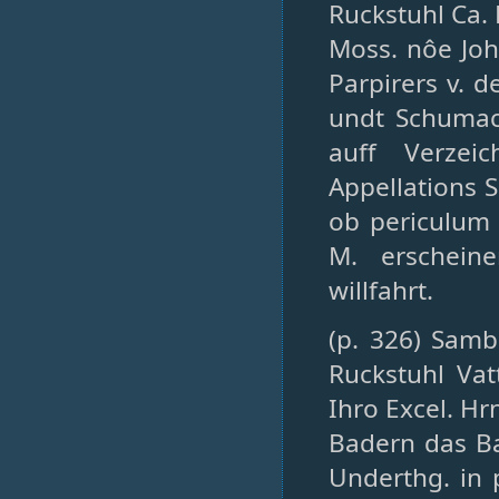
Ruckstuhl Ca.
Moss. nôe Joh
Parpirers v. d
undt Schumac
auff Verzei
Appellations Sc
ob periculum
M. erschein
willfahrt.
(p. 326) Samb
Ruckstuhl Va
Ihro Excel. Hr
Badern das Ba
Underthg. in 