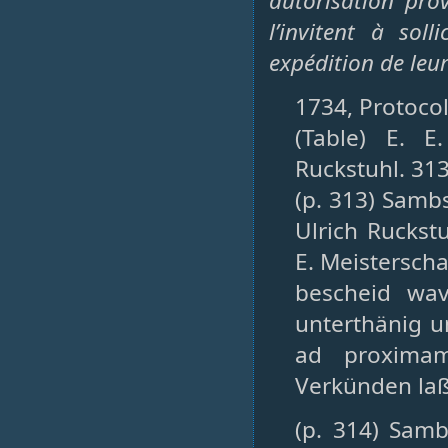
autorisation prov
l’invitent à sol
expédition de leu
1734, Protocol
(Table) E. E
Ruckstuhl. 313
(p. 313) Samb
Ulrich Ruckst
E. Meistersch
bescheid wav
unterthänig u
ad proximam
Verkünden la
(p. 314) Samb