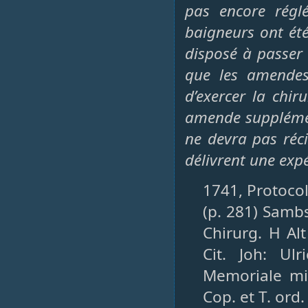
pas encore régl
baigneurs ont été 
disposé à passer
que les amendes 
d’exercer la chiru
amende supplément
ne devra pas réc
délivrent une expé
1741, Protocol
(p. 281) Sambs
Chirurg. H Al
Cit. Joh: Ul
Memoriale mit
Cop. et T. ord.