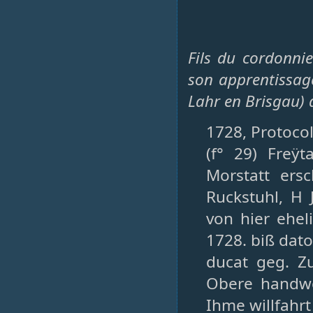
Fils du cordonnie
son apprentissag
Lahr en Brisgau) 
1728, Protocol
(f° 29) Freÿ
Morstatt ers
Ruckstuhl, H
von hier ehel
1728. biß dato 
ducat geg. Zu
Obere handwe
Ihme willfahrt 