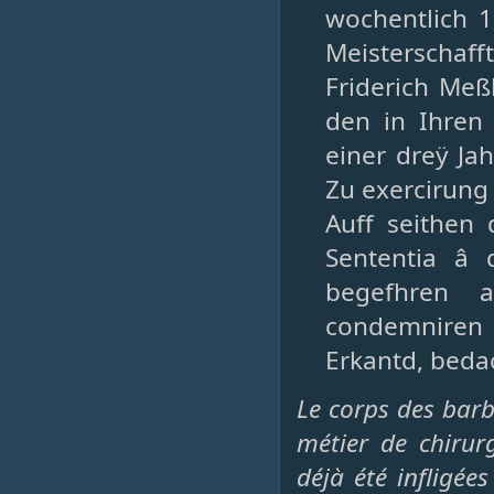
wochentlich 1
Meisterschaff
Friderich Meß
den in Ihren 
einer dreÿ Ja
Zu exercirung
Auff seithen
Sententia â 
begefhren 
condemniren 
Erkantd, bedac
Le corps des barbi
métier de chirur
déjà été infligée