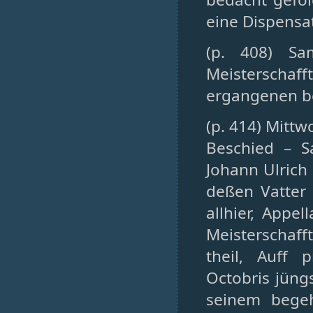
eine Dispensa
(p. 408) Sa
Meisterschaff
ergangenen b
(p. 414) Mittw
Beschied – S
Johann Ulrich
deßen Vatter
allhier, Appe
Meisterschaff
theil, Auff
Octobris jüng
seinem begeh