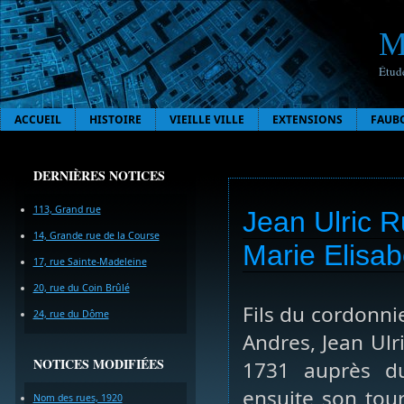
M
Étude
ACCUEIL
HISTOIRE
VIEILLE VILLE
EXTENSIONS
FAUB
DERNIÈRES NOTICES
113, Grand rue
Jean Ulric R
14, Grande rue de la Course
Marie Elisab
17, rue Sainte-Madeleine
20, rue du Coin Brûlé
Fils du cordonni
24, rue du Dôme
Andres, Jean Ulr
NOTICES MODIFIÉES
1731 auprès du 
ensuite son tou
Nom des rues, 1920