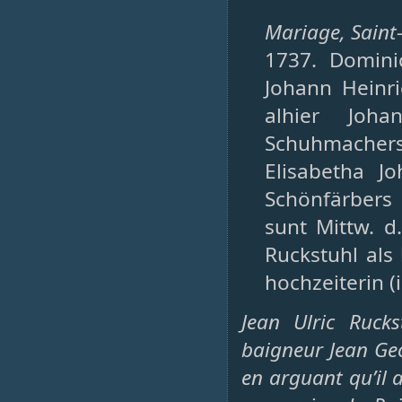
Mariage, Saint-P
1737. Dominic
Johann Heinri
alhier Joh
Schuhmacher
Elisabetha J
Schönfärbers 
sunt Mittw. d
Ruckstuhl als
hochzeiterin (i
Jean Ulric Ruck
baigneur Jean Ge
en arguant qu’il a