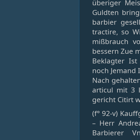
überiger Meis
Guldten brin
barbier gese
tractire, so 
mißbrauch vo
bessern Zue 
Beklagter Ist
noch Jemand 
Nach gehalten
articul mit 
gericht Citirt
(f° 92-v) Kauf
– Herr Andre
Barbierer V