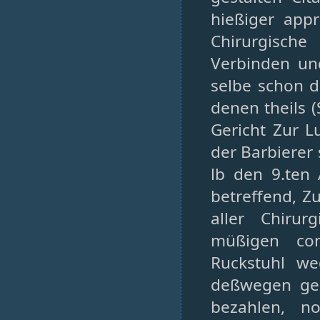
hießiger appr
Chirurgisch
Verbinden u
selbe schon 
denen theils (
Gericht Zur L
der Barbierer 
lb den 9.ten 
betreffend, Z
aller Chirur
müßigen con
Ruckstuhl we
deßwegen geh
bezahlen, n