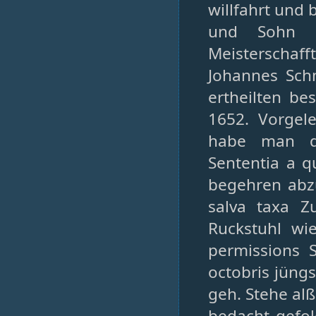
willfahrt und
und Sohn p
Meisterschaff
Johannes Schm
ertheilten b
1652. Vorgel
habe man de
Sententia a q
begehren abz
salva taxa 
Ruckstuhl wi
permissions 
octobris jüngs
geh. Stehe al
bedacht gefol