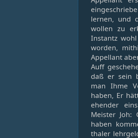
eingeschriebe
lernen, und 
wollen zu er
Instantz wohl
worden, mith
Appellant abe
Auff gescheh
daß er sein 
man Ihme Vo
haben, Er hät
ehender ein
Meister Joh:
haben kommen
thaler lehrge