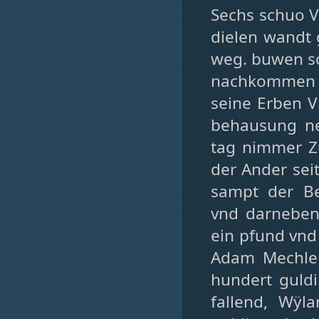
Sechs schuo V
dielen wandt 
weg. buwen so
nachkommen e
seine Erben 
behausung ne
tag nimmer Z
der Ander sei
sampt der B
vnd darneben
ein pfund vnd
Adam Mechler 
hundert guld
fallend, Wÿl