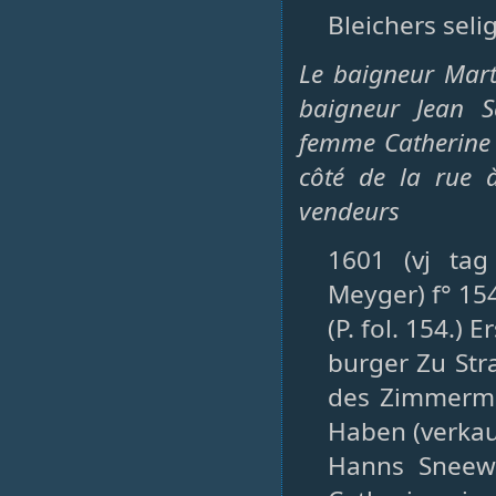
Bleichers seli
Le baigneur Mart
baigneur Jean S
femme Catherine l
côté de la rue 
vendeurs
1601 (vj tag
Meyger) f° 15
(P. fol. 154.)
burger Zu Str
des Zimmerma
Haben (verkau
Hanns Sneew