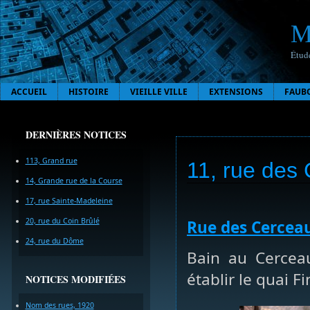
M
Étude
ACCUEIL
HISTOIRE
VIEILLE VILLE
EXTENSIONS
FAUB
DERNIÈRES NOTICES
113, Grand rue
11, rue des
14, Grande rue de la Course
17, rue Sainte-Madeleine
20, rue du Coin Brûlé
Rue des Cercea
24, rue du Dôme
Bain au Cerceau
établir le quai F
NOTICES MODIFIÉES
Nom des rues, 1920