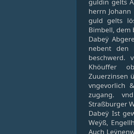
guldin gelts 
herrn Johann 
guld gelts l
Bimbell, dem 
Dabeÿ Abgere
nebent den 
beschwerd. v
Khöuffer ob
Zuuerzinsen ü
vngevorlich 
zugang. vn
Straßburger 
Dabeÿ Ist gew
Weÿß, Engell
Auch Leÿnenwe