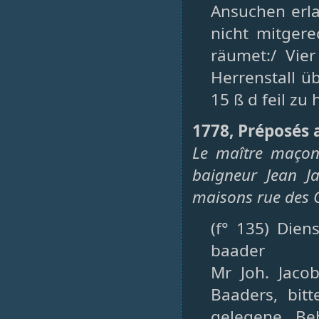
Ansuchen erl
nicht mitgere
räumet:/ Vie
Herrenstall ü
15 ß d feil zu
1778, Préposés 
Le maître maçon
baigneur Jean J
maisons rue des 
(f° 135) Dien
baader
Mr Joh. Jacob
Baaders, bit
gelegene Be