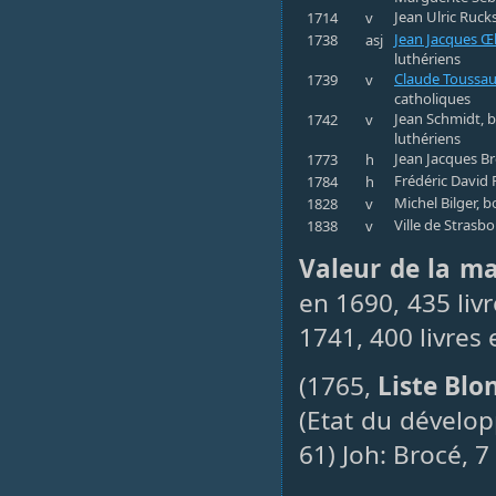
Jean Ulric Ruck
1714
v
Jean Jacques Œl
1738
asj
luthériens
Claude Toussa
1739
v
catholiques
Jean Schmidt, b
1742
v
luthériens
Jean Jacques Br
1773
h
Frédéric David 
1784
h
Michel Bilger, b
1828
v
Ville de Strasb
1838
v
Valeur de la m
en 1690, 435 livr
1741, 400 livres
(1765,
Liste Blo
(Etat du dévelo
61) Joh: Brocé, 7