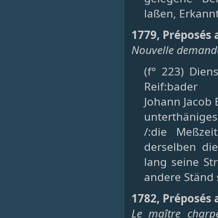
laßen, Erkannt
1779, Préposés 
Nouvelle demande
(f° 223) Dien
Reif:bader
Johann Jacob 
unterthänige
/:die Meßzei
derselben di
lang seine St
andere Ständ s
1782, Préposés 
Le maître charp