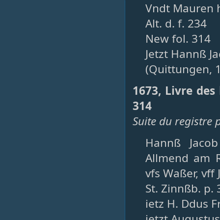
Vndt Mauren h
Alt. d. f. 234
New fol. 314
Jetzt Hannß J
(Quittungen, 
1673, Livre des
314
Suite du registre 
Hannß Jacob
Allmend am R
vfs Waßer, vff
St. Zinnßb. p.
ietz H. Ddus F
jetzt Augustu