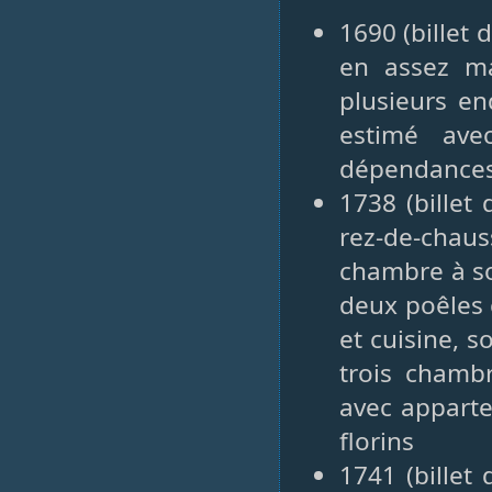
1690 (billet 
en assez ma
plusieurs en
estimé ave
dépendances 
1738 (billet
rez-de-chaus
chambre à so
deux poêles 
et cuisine, s
trois chambr
avec appart
florins
1741 (billet