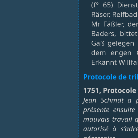
(f° 65) Diens
Räser, Reifbad
Mr Fäßler, de
Baders, bitt
Gaß gelegen 
dem engen G
Erkannt Willfa
Protocole de tr
1751, Protocole 
Jean Schmdt a p
présente ensuite
mauvais travail q
autorisé à s’adr