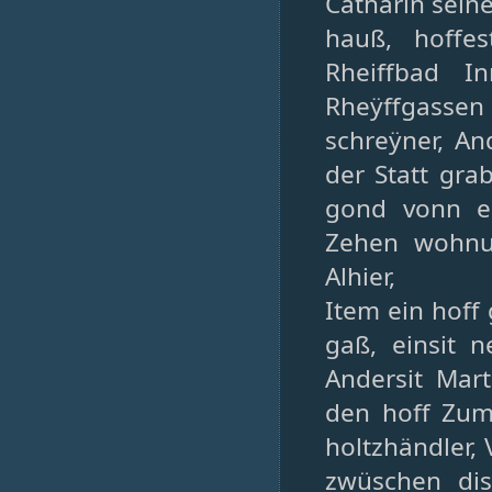
Catharin sein
hauß, hoffe
Rheiffbad I
Rheÿffgasse
schreÿner, An
der Statt gra
gond vonn e
Zehen wohnun
Alhier,
Item ein hoff
gaß, einsit 
Andersit Mart
den hoff Zum 
holtzhändler,
zwüschen di