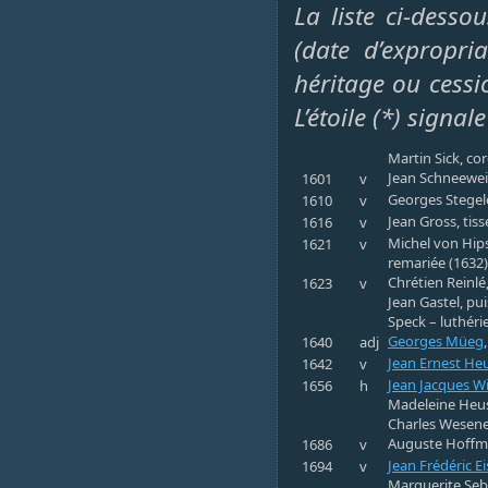
La liste ci-dess
(date d’expropri
héritage ou cessi
L’étoile (*) sign
Martin Sick, cor
Jean Schneeweis
1601
v
Georges Stegelé,
1610
v
Jean Gross, tiss
1616
v
Michel von Hip
1621
v
remariée (1632)
Chrétien Reinlé
1623
v
Jean Gastel, p
Speck – luthéri
Georges Müeg
1640
adj
Jean Ernest He
1642
v
Jean Jacques W
1656
h
Madeleine Heus 
Charles Wesene
Auguste Hoffman
1686
v
Jean Frédéric 
1694
v
Marguerite Sebi