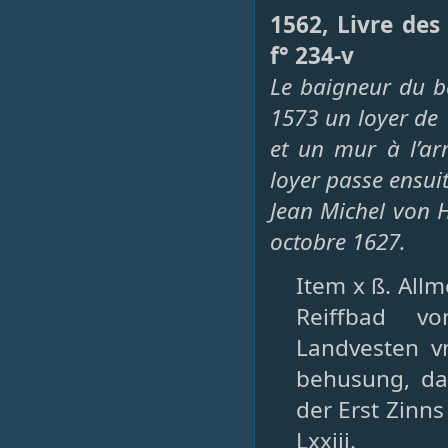
1562, Livre de
f° 234-v
Le baigneur du b
1573 un loyer de
et un mur à l’arr
loyer passe ensui
Jean Michel von 
octobre 1627.
Item x ß. All
Reiffbad v
Landvesten v
behusung, dar
der Erst Zinns
Lxxiij.