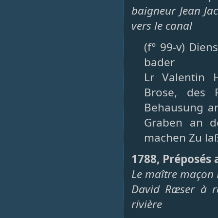
baigneur Jean Ja
vers le canal
(f° 99-v) Dien
bader
Lr Valentin
Brose, des 
Behausung an
Graben an de
machen Zu laß
1788, Préposés 
Le maître maçon F
David Ræser à re
rivière