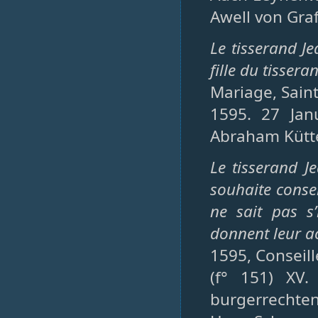
Awell von Gra
Le tisserand J
fille du tisser
Mariage, Saint-
1595. 27 Jan
Abraham Kütter
Le tisserand J
souhaite conser
ne sait pas s’
donnent leur a
1595, Conseille
(f° 151) XV
burgerrechte