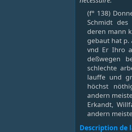
nécessaire.
(f° 138) Donn
Schmidt des 
deren mann kr
gebaut hat p.
vnd Er Ihro 
deßwegen beÿ
schlechte ar
lauffe und g
höchst nöth
andern meist
Erkandt, Willf
andern meist
Description de 