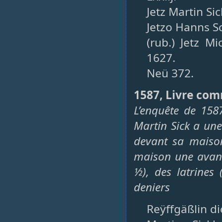
Jetz Martin Si
Jetzo Hanns S
(rub.) Jetz M
1627.
Neü 372.
1587, Livre com
L’enquête de 158
Martin Sick a un
devant sa maison
maison une avance
½), des latrines
deniers
Reÿffgäßlin di