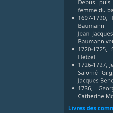
Debus puis
femme du ba
1697-1720, 
Baumann
Jean Jacque
Baumann veu
1720-1725, 
Hetzel
1726-1727, J
Salomé Gilg
Jacques Ben
1736, Geor
Catherine M
Livres des co