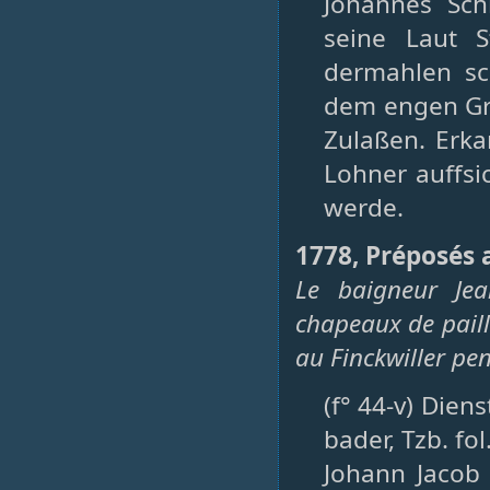
Johannes Sc
seine Laut S
dermahlen sc
dem engen Gra
Zulaßen. Erka
Lohner auffsi
werde.
1778, Préposés 
Le baigneur Jea
chapeaux de pail
au Finckwiller pen
(f° 44-v) Dien
bader, Tzb. fol
Johann Jacob 