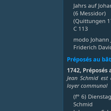
Jahrs auf Johan
(6 Messidor)
(Quittungen 1
C 113
modo Johann 
Friderich Dav
Préposés au bâ
1742, Préposés 
Jean Schmid est 
loyer communal
(f° 6) Dienst
Schmid