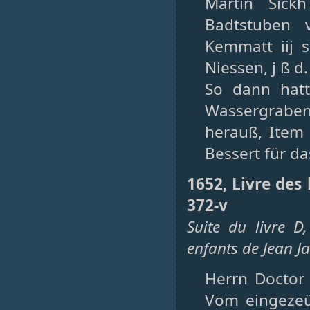
Martin Sick
Badtstuben 
Kemmatt iij s
Niessen, j ß d.
So dann hat
Wassergraben 
herauß, Item 
Bessert für das
1652, Livre des
372-v
Suite du livre D
enfants de Jean J
Herrn Doctor 
Vom eingezeü