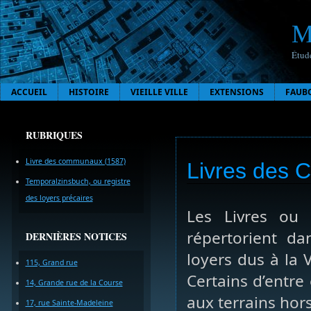
M
Étude
ACCUEIL
HISTOIRE
VIEILLE VILLE
EXTENSIONS
FAUB
RUBRIQUES
Livre des communaux (1587)
Livres des 
Temporalzinsbuch, ou registre
des loyers précaires
Les Livres ou
répertorient d
DERNIÈRES NOTICES
loyers dus à la 
115, Grand rue
Certains d’entre 
14, Grande rue de la Course
aux terrains hor
17, rue Sainte-Madeleine