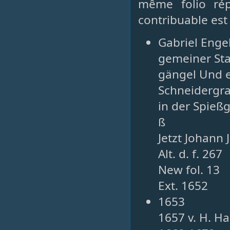
même folio rép
contribuable est
Gabriel Engel
gemeiner Sta
gängel Und 
Schneidergr
in der Spieß
ß
Jetzt Johann
Alt. d. f. 267
New fol. 13
Ext. 1652
1653
1657 v. H. H