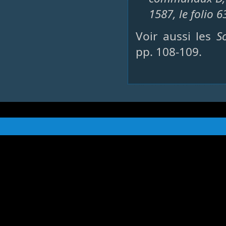
1587, le folio
Voir aussi les
S
pp. 108-109.