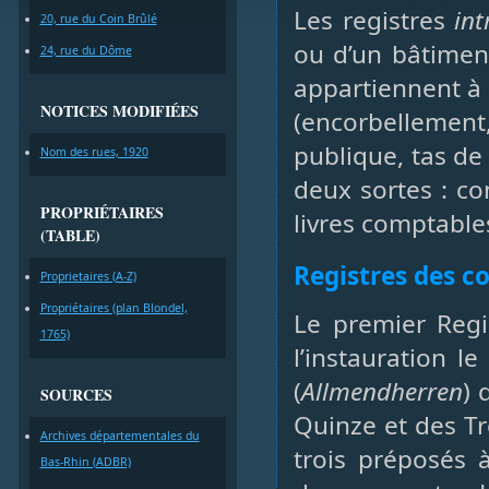
Les registres
in
20, rue du Coin Brûlé
ou d’un bâtimen
24, rue du Dôme
appartiennent à 
NOTICES MODIFIÉES
(encorbellemen
publique, tas de
Nom des rues, 1920
deux sortes : co
PROPRIÉTAIRES
livres comptables
(TABLE)
Registres des 
Proprietaires (A-Z)
Propriétaires (plan Blondel,
Le premier Reg
1765)
l’instauration 
(
Allmendherren
) 
SOURCES
Quinze et des Tr
Archives départementales du
trois préposés à
Bas-Rhin (ADBR)