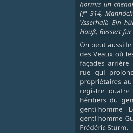
hormis un chenal
(f° 314, Mannöck
Vsserhalb Ein h
Hauß, Bessert für 
On peut aussi le
des Veaux où les
façades arrière
rue qui prolon
propriétaires au
registre quatre
héritiers du ge
gentilhomme Lo
gentilhomme Gui
Frédéric Sturm.