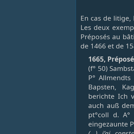
En cas de litige,
Les deux exemple
Préposés au bât
de 1466 et de 15
1665, Préposé
(f° 50) Sambst
P° Allmendts
Bapsten, Ka
berichte Ich 
auch auß dem 
pt°coll d. A°
eingezaunte P
(…) j’ai cons