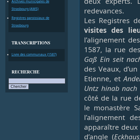
deux experts. L
Archives municipales de
redevances.
Strasbourg (AMS)
Registres paroissiaux de
Les Registres 
Strasbourg
visites des lie
l’alignement de
TRANSCRIPTIONS
1587, la rue de
Livre des communaux (1587)
Gaß Ein seit nac
des Veaux, d’un
RECHERCHE
Etienne, et
Ande
Untz hinab nach 
côté de la rue 
le monastère Sa
l’alignement de
apparaître deux 
d’angle (
Eckhaus