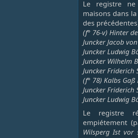
Le registre n
maisons dans la 
des précédentes),
(f° 76-v) Hinter 
Juncker Jacob von
Juncker Ludwig Bö
Juncker Wilhelm B
Juncker Friderich
(f° 78) Kalbs Gaß
Juncker Friderich
Juncker Ludwig Bö
Le registre r
empiétement (p
Wilsperg Ist vor