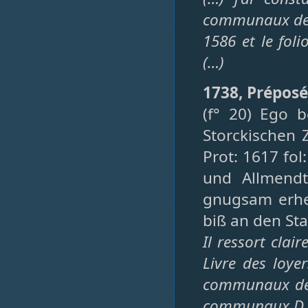
communaux de 1
1586 et le fol
(…)
1738, Préposé
(f° 20) Ego b
Storckischen 
Prot: 1617 fol
und Allmendt
gnugsam erhe
biß an den St
Il ressort clai
Livre des loye
communaux de S
communaux D, l