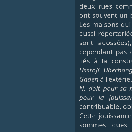
deux rues comm
ont souvent un b
Les maisons qui
aussi répertorié
sont adossées)
cependant pas d
liés à la const
Usstoß, Überhan
Gaden
à l’extéri
N. doit pour sa 
pour la jouissa
contribuable, ob
Cette jouissance
sommes dues c