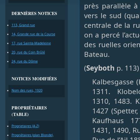
près parallèle à
DERNIÈRES NOTICES
vers le sud (qua
centrale de la r
113, Grand rue
on a percé l’actu
14, Grande rue de la Course
des ruelles orien
17, rue Sainte-Madeleine
Bateau.
20, rue du Coin Brûlé
24, rue du Dôme
(
Seyboth
p. 113)
NOTICES MODIFIÉES
Kalbesgasse (
1311. Klobelo
Nom des rues, 1920
1310, 1483. 
PROPRIÉTAIRES
1427 (Spetter,
(TABLE)
Kaufhaus 177
Proprietaires (A-Z)
1431, 1490, Rue
Propriétaires (plan Blondel,
Rue de l’Ail 1