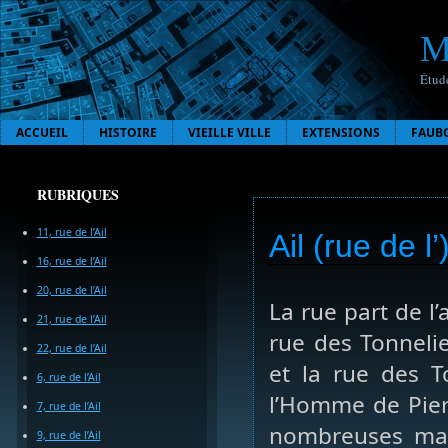
M
Étude
ACCUEIL
HISTOIRE
VIEILLE VILLE
EXTENSIONS
FAUB
RUBRIQUES
11, rue de l’Ail
Ail (rue de l
16, rue de l’Ail
20, rue de l’Ail
La rue part de l’
21, rue de l’Ail
rue des Tonnelie
22, rue de l’Ail
et la rue des T
6, rue de l’Ail
l’Homme de Pier
7, rue de l’Ail
nombreuses mais
9, rue de l’Ail