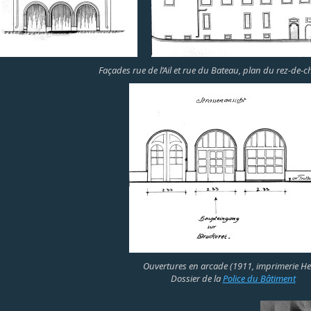
Façades rue de l’Ail et rue du Bateau, plan du rez-de-
Ouvertures en arcade (1911, imprimerie Hei
Dossier de la
Police du Bâtiment