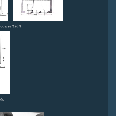
chaussée (1901)
tz)