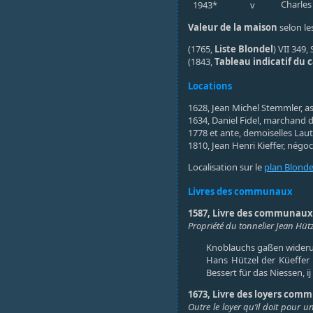
Charles
1943*
v
Valeur de la maison
selon les
(1765,
Liste Blondel
) VII 349,
(1843,
Tableau indicatif du 
Locations
1628, Jean Michel Stemmler, a
1634, Daniel Fidel, marchand d
1778 et ante, demoiselles Laut
1810, Jean Henri Kieffer, négoc
Localisation sur le
plan Blonde
Livres des communaux
1587, Livre des communaux (
Propriété du tonnelier Jean Hüt
Knoblauchs gaßen wideru
Hans Hützel der Küeffer 
Bessert für das Niessen, ij
1673, Livre des loyers commu
Outre le loyer qu’il doit pour 