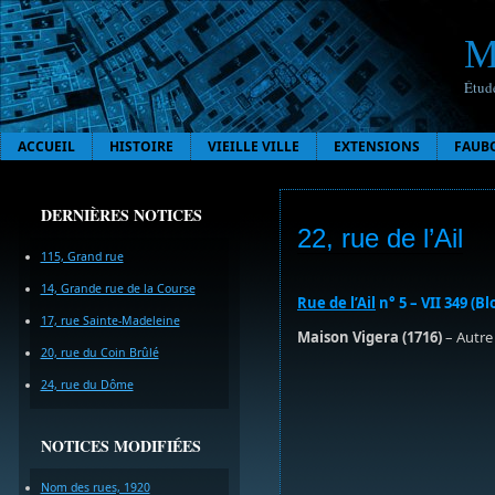
M
Étude
ACCUEIL
HISTOIRE
VIEILLE VILLE
EXTENSIONS
FAUB
DERNIÈRES NOTICES
22, rue de l’Ail
115, Grand rue
14, Grande rue de la Course
Rue de l’Ail
n° 5 – VII 349 (B
17, rue Sainte-Madeleine
Maison Vigera (1716)
– Autre 
20, rue du Coin Brûlé
24, rue du Dôme
NOTICES MODIFIÉES
Nom des rues, 1920