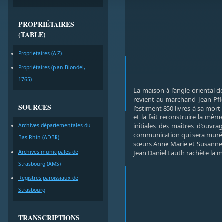
PROPRIÉTAIRES
(TABLE)
Proprietaires (A-Z)
Propriétaires (plan Blondel,
1765)
La maison à l’angle oriental d
revient au marchand Jean Pfle
SOURCES
l’estiment 850 livres à sa mor
et la fait reconstruire la mêm
initiales des maîtres d’ouvr
Archives départementales du
communication qui sera murée 
Bas-Rhin (ADBR)
sœurs Anne Marie et Susanne M
Archives municipales de
Jean Daniel Lauth rachète la 
Strasbourg (AMS)
Registres paroissiaux de
Strasbourg
TRANSCRIPTIONS