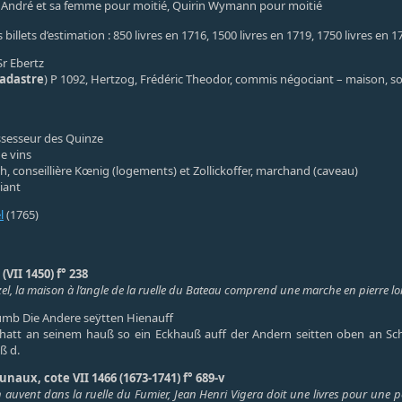
 André et sa femme pour moitié, Quirin Wymann pour moitié
 billets d’estimation : 850 livres en 1716, 1500 livres en 1719, 1750 livres en 1
 Sr Ebertz
cadastre
) P 1092, Hertzog, Frédéric Theodor, commis négociant – maison, sol,
ssesseur des Quinze
e vins
h, conseillière Kœnig (logements) et Zollickoffer, marchand (caveau)
iant
l
(1765)
VII 1450) f° 238
zel, la maison à l’angle de la ruelle du Bateau comprend une marche en pierre l
mb Die Andere seÿtten Hienauff
hatt an seinem hauß so ein Eckhauß auff der Andern seitten oben an Schiff
 ß d.
naux, cote VII 1466 (1673-1741) f° 689-v
un auvent dans la ruelle du Fumier, Jean Henri Vigera doit une livres pour une