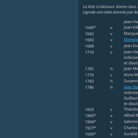
La liste ci-dessous donne tous 
signale une date donnée par les
Jean Hau
Jean Kil
1640*
v
Marguer
1642
v
Dominiq
1663
v
Jean En
1668
v
Jean He
1716
v
indivis
et d’au
Jean Mi
1765
h
Anne Ma
1779
v
Susanne
1783
h
Jean Da
1786
h
indivis
Guillau
et d’au
Théodor
1829
v
Alfred 
1900*
v
Salomon
1904*
v
Charles 
1927*
v
Société
1930*
v