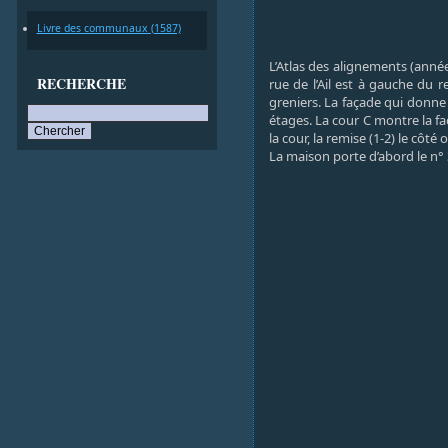
Livre des communaux (1587)
L’Atlas des alignements (anné
RECHERCHE
rue de l’Ail est à gauche du 
greniers. La façade qui donne 
étages. La cour C montre la faç
la cour, la remise (1-2) le côté
La maison porte d’abord le n° 3 