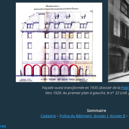
Façade ouest transformée en 1935 (dossier de la
Poli
Vers 1920. Au premier plan à gauche, le n° 22 (coll. 
Sommaire
Cadastre
–
Police du Bâtiment, dossier I
,
dossier II
–
ires