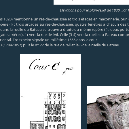
Elévations pour le plan-relief de 1830, îlot 
es 1820) mentionne un rez-de-chaussée et trois étages en maçonnerie. Sur le
repère (l) : trois arcades au rez-de-chaussée, quatre fenêtres à chacun 
dans la ruelle du Bateau se trouve à droite du même repère (l) : deux portes
ade arrière (4-1) vers la rue de l’Ail. Celle (3-4) vers la ruelle du Bateau co
 oriental. Froitzheim signale un millésime 1555 dans la cour.
(1784-1857) puis le n° 22 de la rue de l’Ail et le 6 de la ruelle du Bateau.