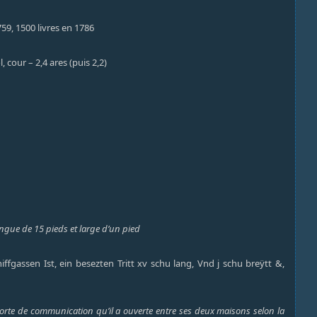
759, 1500 livres en 1786
 cour – 2,4 ares (puis 2,2)
ongue de 15 pieds et large d’un pied
gassen Ist, ein besezten Tritt xv schu lang, Vnd j schu breÿtt &,
 porte de communication qu’il a ouverte entre ses deux maisons selon la