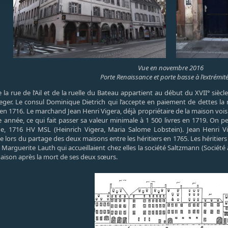
Vue en novembre 2016
Porte Renaissance et porte basse à l’extrémit
e la rue de l’Ail et de la ruelle du Bateau appartient au début du XVII° sièc
ger. Le consul Dominique Dietrich qui l’accepte en paiement de dettes la 
t en 1716. Le marchand Jean Henri Vigera, déjà propriétaire de la maison vois
e année, ce qui fait passer sa valeur minimale à 1 500 livres en 1719. On pe
age, 1716 HV MSL (Heinrich Vigera, Maria Salome Lobstein). Jean Henri 
lors du partage des deux maisons entre les héritiers en 1765. Les héritiers
arguerite Lauth qui accueillaient chez elles la société Saltzmann (Socié
maison après la mort de ses deux sœurs.