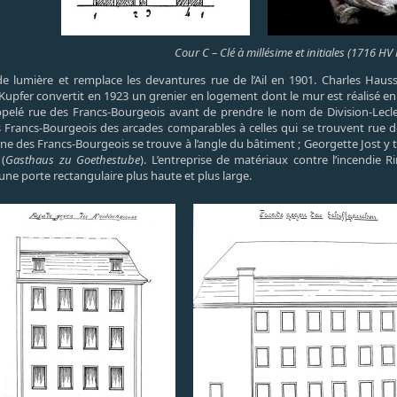
Cour C – Clé à millésime et initiales (1716 HV
de lumière et remplace les devantures rue de l’Ail en 1901. Charles Haus
Kupfer convertit en 1923 un grenier en logement dont le mur est réalisé en
appelé rue des Francs-Bourgeois avant de prendre le nom de Division-Lecl
s Francs-Bourgeois des arcades comparables à celles qui se trouvent rue de 
e des Francs-Bourgeois se trouve à l’angle du bâtiment ; Georgette Jost y 
 (
Gasthaus zu Goethestube
). L’entreprise de matériaux contre l’incendie
 une porte rectangulaire plus haute et plus large.