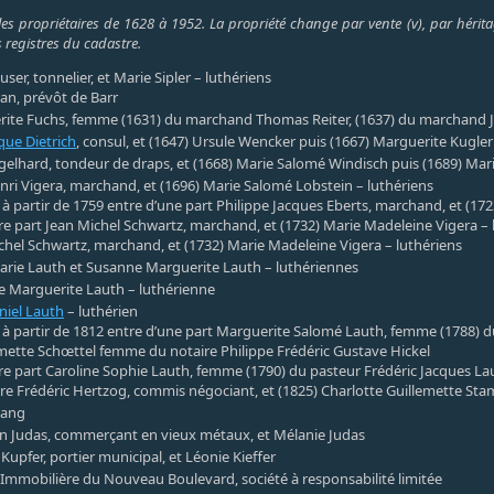
les propriétaires de 1628 à 1952. La propriété change par vente (v), par héritag
 registres du cadastre.
ser, tonnelier, et Marie Sipler – luthériens
ian, prévôt de Barr
ite Fuchs, femme (1631) du marchand Thomas Reiter, (1637) du marchand Je
ue Dietrich
, consul, et (1647) Ursule Wencker puis (1667) Marguerite Kugler
gelhard, tondeur de draps, et (1668) Marie Salomé Windisch puis (1689) Mar
nri Vigera, marchand, et (1696) Marie Salomé Lobstein – luthériens
e à partir de 1759 entre d’une part Philippe Jacques Eberts, marchand, et (17
tre part Jean Michel Schwartz, marchand, et (1732) Marie Madeleine Vigera – 
chel Schwartz, marchand, et (1732) Marie Madeleine Vigera – luthériens
rie Lauth et Susanne Marguerite Lauth – luthériennes
 Marguerite Lauth – luthérienne
niel Lauth
– luthérien
e à partir de 1812 entre d’une part Marguerite Salomé Lauth, femme (1788) d
mette Schœttel femme du notaire Philippe Frédéric Gustave Hickel
tre part Caroline Sophie Lauth, femme (1790) du pasteur Frédéric Jacques La
e Frédéric Hertzog, commis négociant, et (1825) Charlotte Guillemette St
Rang
 Judas, commerçant en vieux métaux, et Mélanie Judas
Kupfer, portier municipal, et Léonie Kieffer
 Immobilière du Nouveau Boulevard, société à responsabilité limitée