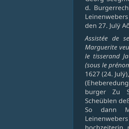
d. Burgerrec
Leinenwebers 
den 27. Julÿ A
Assistée de se
Marguerite veu
le tisserand J
(sous le préno
1627 (24. Julÿ
(Eheberedung
burger Zu S
Scheüblen deß
So dann Ma
Leinenweber
hochzeiterin,