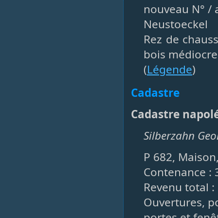
nouveau N° / a
Neustoeckel
Rez de chauss
bois médiocre
(
Légende
)
Cadastre
Cadastre napol
Silberzahn Geo
P 682, Maison,
Contenance : 
Revenu total :
Ouvertures, po
portes et fenêt