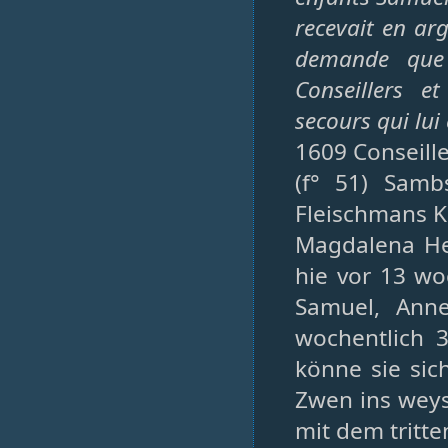
recevait en arg
demande que 
Conseillers e
secours qui lui 
1609 Conseille
(f° 51) Samb
Fleischmans K
Magdalena He
hie vor 13 wo
Samuel, Anne
wochentlich 3
könne sie sic
Zwen ins weys
mit dem tritte