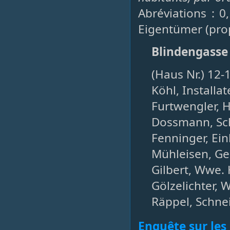
Abréviations : 0
Eigentümer (prop
Blindengasse
(Haus Nr.) 12-
Köhl, Install
Furtwengler, 
Dossmann, S
Fenninger, Ein
Mühleisen, Ges
Gilbert, Wwe. 
Gölzelichter, 
Räppel, Schne
Enquête sur les