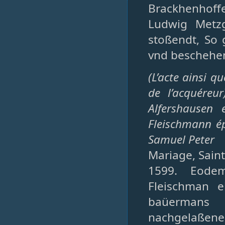
Brackhenhof
Ludwig Metzg
stoßendt, So 
vnd beschehen
(L’acte ainsi q
de l’acquéreu
Alfershausen 
Fleischmann ép
Samuel Peter
Mariage, Saint
1599. Eodem
Fleischman e
baüermans
nachgelaßene