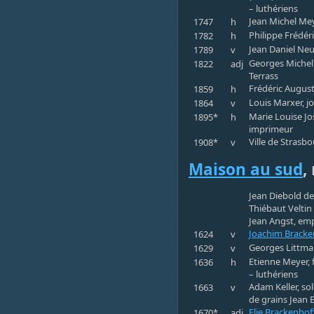
– luthériens
Jean Michel Mey
1747
h
Philippe Frédér
1782
h
Jean Daniel Neu
1789
v
Georges Michel 
1822
adj
Terrass
Frédéric August
1859
h
Louis Marxer, j
1864
v
Marie Louise Jo
1895*
h
imprimeur
Ville de Strasb
1908*
v
Maison au sud
,
Jean Diebold d
Thiébaut Velti
Jean Angst, emp
Joachim Bracke
1624
v
Georges Littman
1629
v
Etienne Meyer, 
1636
h
– luthériens
Adam Keller, so
1663
v
de grains Jean 
Elie Brackenhof
1670*
adj