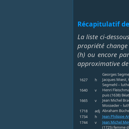
Récapitulatif de
La liste ci-dessou
propriété change 
(h) ou encore par 
approximative de
Georges Segmehl
Jacques Mœst, t
1627
h
Segmehl – luth
Henri Fleischma
1640
v
puis (1638) Béa
Jean Michel Bra
1665
v
Mosseder – lut
Abraham Büchel,
1718
adj
Jean Philippe A
1734
h
Jean Michel Me
1744
v
(1725) femme d