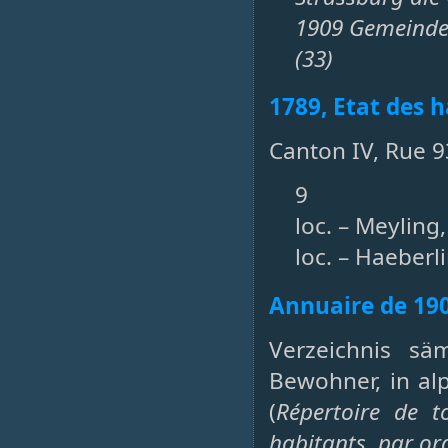
1909 Gemeinde 
(33)
1789, Etat des h
Canton IV, Rue 9
9
loc. – Meyling
loc. – Haeberli
Annuaire de 19
Verzeichnis sä
Bewohner, in al
(
Répertoire de t
habitants, par or