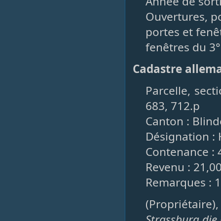
Année de sorti
Ouvertures, po
portes et fenêt
fenêtres du 3°
Cadastre allem
Parcelle, sect
683, 712.p
Canton : Blin
Désignation : 
Contenance : 
Revenu : 21,00
Remarques : 1
(Propriétaire)
Strassburg die