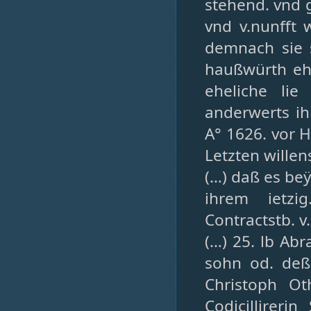
stehend. vnd 
vnd v.nunfft 
demnach sie s
haußwürth ehe
eheliche lie
anderwerts ihr
A° 1626. vor 
Letzten willens
(…) daß es beÿ
ihrem ietzi
Contractstb. v
(…) 25. lb Ab
sohn od. deß
Christoph Ot
Codicillireri