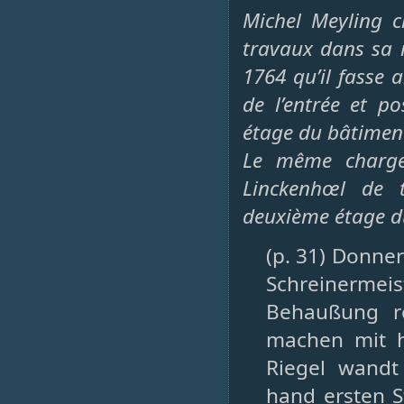
Michel Meyling c
travaux dans sa 
1764 qu’il fasse
de l’entrée et p
étage du bâtiment
Le même charge
Linckenhœl de 
deuxième étage du
(p. 31) Donner
Schreinermeist
Behaußung r
machen mit h
Riegel wandt
hand ersten S