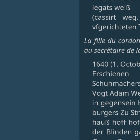
legats weiß
(cassirt we
vfgerichteten
La fille du cord
au secrétaire de l
1640 (1. Octob
Erschienen
Schuhmachers 
Vogt Adam We
in gegensein 
burgers Zu Str
hauß hoff hoff
der Blinden 