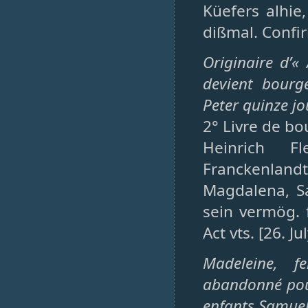
Küefers alhie,
dißmal. Confirm
Originaire d’«
devient bourg
Peter quinze j
2° Livre de bo
Heinrich F
Franckenland
Magdalena, S
sein vermög. 
Act vts. [26. Ju
Madeleine, 
abandonné pour
enfants Samuel