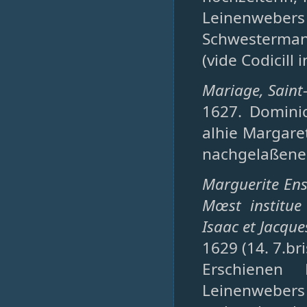
Leinenwebers
Schwestermann
(vide Codicill 
Mariage, Saint-P
1627. Dominic
alhie Margare
nachgelaßene w
Marguerite Ens
Mœst institue
Isaac et Jacque
1629 (14. 7.br
Erschienen
Leinenwebers 