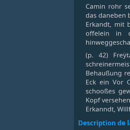
Camin rohr s
das daneben b
Erkandt, mit
offelein in
hinweggeschaf
(p. 42) Freÿ
schreinermeist
Behaußung re
Eck ein Vor 
schooßes gew
Kopf versehen 
Erkanndt, Will
Description de 