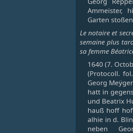
Georg Repper
Ammeister, h
Garten stoßend
Le notaire et secr
semaine plus tar
sa femme Béatri
1640 (7. Octob
(Protocoll. fo
Georg Meÿger 
hatt in gegen
und Beatrix H
hauß hoff hof
alhie in d. B
neben Geor