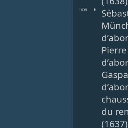
(1638)
Sébast
1638
h
Münch
d’abor
Pierre
d’abo
Gaspa
d’abo
chauss
du rem
(1637)