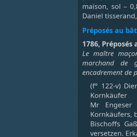
maison, sol – 0,
Daniel tisserand
Préposés au bâ
1786, Préposés 
Le maître maço
marchand de g
encadrement de po
(f° 122-v) Di
Kornkäufer
Mr Engeser 
Kornkäufers, 
Bischoffs Ga
versetzen. Erk