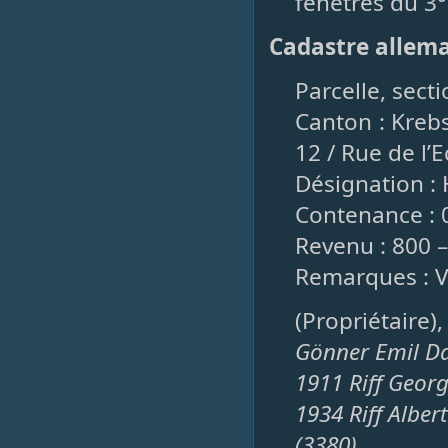
fenêtres du 3°
Cadastre allem
Parcelle, sect
Canton : Kreb
12 / Rue de l’
Désignation : 
Contenance : 0
Revenu : 800 
Remarques : V.W
(Propriétaire)
Gönner Emil Da
1911 Riff Georg
1934 Riff Alber
(3380)