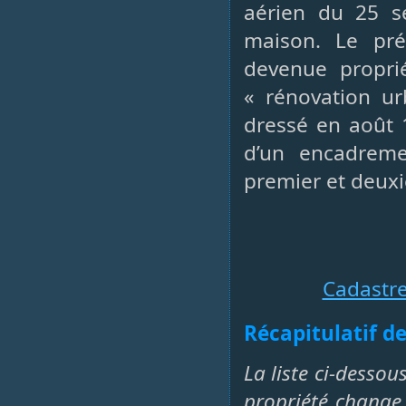
aérien du 25 
maison. Le préf
devenue propri
« rénovation urb
dressé en août 
d’un encadrem
premier et deux
Cadastr
Récapitulatif de
La liste ci-dessou
propriété change 