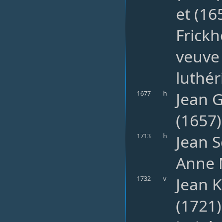
et (16
Frickh
veuve 
luthér
Jean G
1677
h
(1657)
Jean S
1713
h
Anne M
Jean 
1732
v
(1721