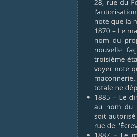
28, rue du 
l’autorisati
note que la 
1870 – Le m
nom du propr
nouvelle fa
troisième éta
voyer note q
maçonnerie, 
totale ne dé
1885 – Le di
au nom du bo
soit autoris
rue de l’Écre
1887 – Le m