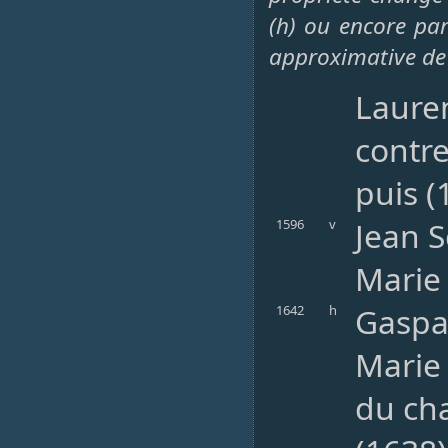
(h) ou encore par 
approximative de
Lauren
contre
puis (
Jean S
1596
v
Marie 
Gaspar
1642
h
Marie
du cha