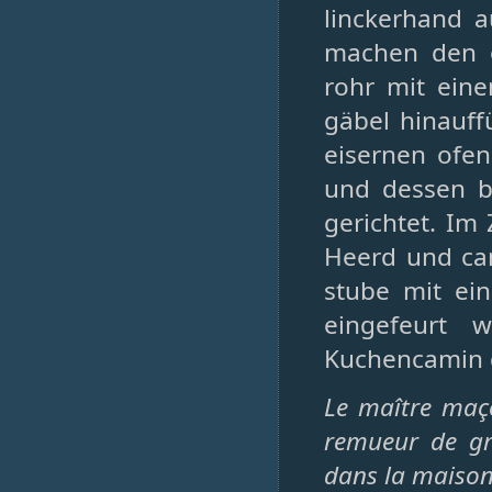
linckerhand 
machen den o
rohr mit ein
gäbel hinauff
eisernen ofe
und dessen b
gerichtet. Im
Heerd und ca
stube mit ei
eingefeurt 
Kuchencamin ge
Le maître maç
remueur de gra
dans la maison 