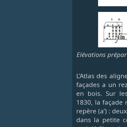
Elévations prépar
L’Atlas des ali
façades a un re
en bois. Sur le
1830, la façade 
repère (a’) : de
dans la petite co