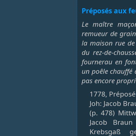
Préposés aux fe
Le maître maçon
remueur de grains
la maison rue de
du rez-de-chauss
fournerau en font
un poêle chauffé 
pas encore propri
1778, Préposés
Joh: Jacob Bra
(p. 478) Mitt
Jacob Braun 
Krebsgaß g