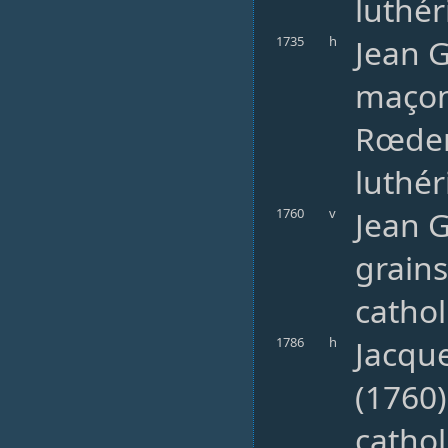
luthér
Jean 
1735
h
maçon
Rœdere
luthér
Jean 
1760
v
grains
cathol
Jacque
1786
h
(1760)
catho