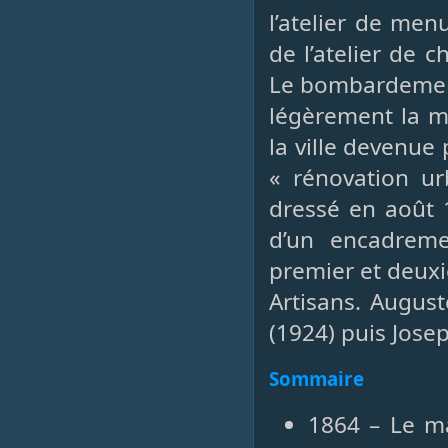
l’atelier de me
de l’atelier de 
Le bombardemen
légèrement la m
la ville devenue
« rénovation urb
dressé en août 
d’un encadrem
premier et deux
Artisans. August
(1924) puis Jose
Sommaire
1864 – Le m