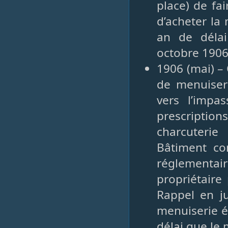
place) de fai
d’acheter la
an de délai
octobre 190
1906 (mai) – 
de menuiser
vers l’imp
prescriptions
charcuterie
Bâtiment co
réglementa
propriétaire
Rappel en ju
menuiserie é
délai que le 