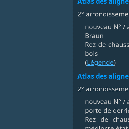
Atlas des align
2° arrondisseme
nouveau N° / a
Braun
Rez de chaus
bois
(
Légende
)
Atlas des align
2° arrondissemen
nouveau N° / a
porte de derri
Rez de chau
médiocre état