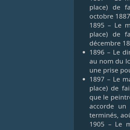
place) de f
octobre 188
1895 – Le m
place) de f
décembre 1
1896 – Le di
au nom du lo
une prise pou
1897 – Le ma
place) de fa
que le peintr
accorde un 
terminés, ao
1905 – Le m