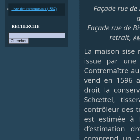
Façade rue de l
Livre des communaux (1587)
d
RECHERCHE
Façade rue de Bi
retrait,
A
La maison sise 
issue par une 
Contremaître au 
vend en 1596 a
droit la conser
Schœttel, tisse
contrôleur des 
est estimée à 
d’estimation 
comprend un at