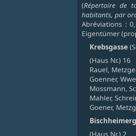
(
Répertoire de t
habitants, par or
Abréviations : 0
Eigentümer (prop
Krebsgasse
(S
(Haus Nr.) 16
Rauel, Metzge
Goenner, Wwe.
Mossmann, Sc
Mahler, Schrei
Goener, Metzge
Bischheimer
(Haus Nr.) 2