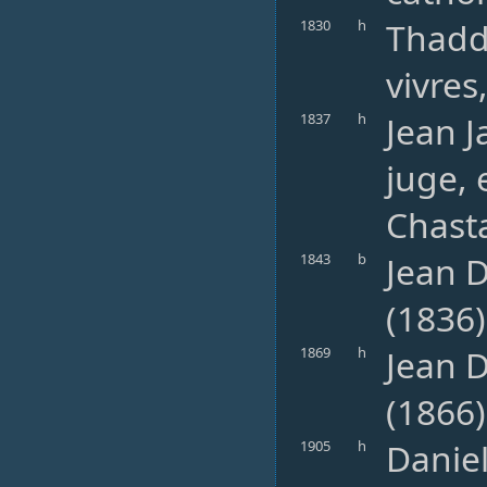
Thaddé
1830
h
vivres
Jean J
1837
h
juge, 
Chast
Jean D
1843
b
(1836)
Jean D
1869
h
(1866)
Daniel
1905
h