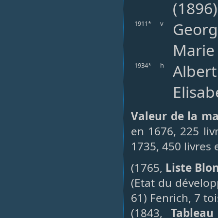
(1896
George
1911*
v
Marie
Albert
1934*
h
Elisab
Valeur de la m
en 1676, 225 liv
1735, 450 livres
(1765,
Liste Blo
(Etat du dévelo
61) Fenrich, 7 to
(1843,
Tableau