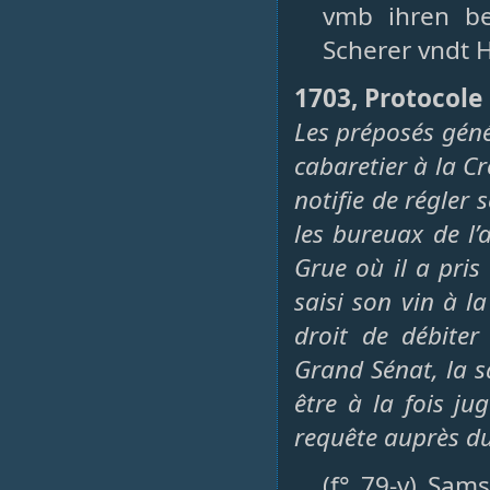
vmb ihren be
Scherer vndt H
1703, Protocole 
Les préposés géné
cabaretier à la C
notifie de régler 
les bureuax de l’a
Grue où il a pris 
saisi son vin à l
droit de débiter 
Grand Sénat, la s
être à la fois ju
requête auprès du
(f° 79-v) Sam