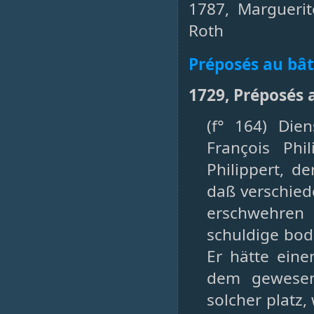
1787, Marguerit
Roth
Préposés au bâ
1729, Préposés 
(f° 164) Dien
François Phi
Philippert, d
daß verschied
erschwehren
schuldige bod
Er hätte ein
dem gewesene
solcher platz,