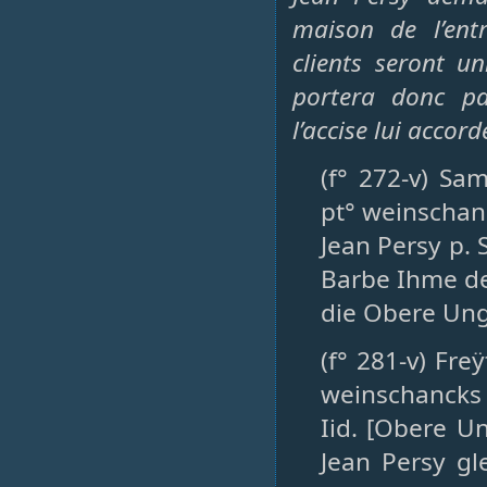
maison de l’ent
clients seront un
portera donc pa
l’accise lui accord
(f° 272-v) Sa
pt° weinschan
Jean Persy p. 
Barbe Ihme de
die Obere Ung
(f° 281-v) Fre
weinschancks
Iid. [Obere Un
Jean Persy gl