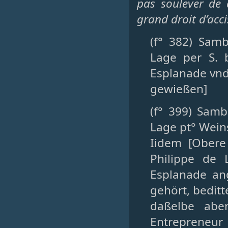
pas soulever de d
grand droit d’acc
(f° 382) Sam
Lage per S. 
Esplanade vnd.
gewießen]
(f° 399) Samb
Lage pt° Wein
Iidem [Obere
Philippe de
Esplanade an
gehört, beditt
daßelbe abe
Entrepreneur