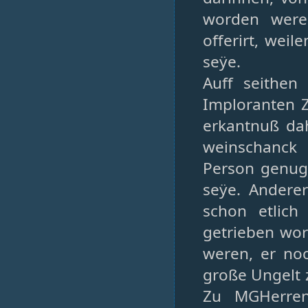
worden were
offerirt, wei
seÿe.
Auff seithen
Imploranten 
erkantnuß da
weinschanck 
Person genug
seÿe. Andere
schon etlic
getrieben wor
weren, er noc
große Ungelt 
Zu MGHerren