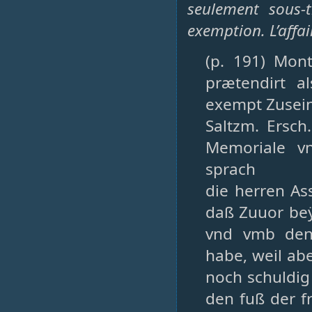
seulement sous-
exemption. L’affa
(p. 191) Mon
prætendirt a
exempt Zusei
Saltzm. Ersch
Memoriale vn
sprach
die herren As
daß Zuuor be
vnd vmb den
habe, weil abe
noch schuldig 
den fuß der f