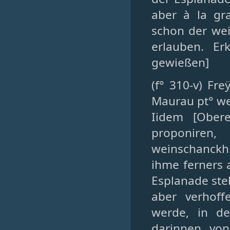
aber à la gr
schon der wei
erlauben. Er
gewießen]
(f° 310-v) Fr
Maurau pt° w
Iidem [Ober
proponiren
weinschanckh 
ihme ferners 
Esplanade steh
aber verhof
werde, in d
darinnen, von