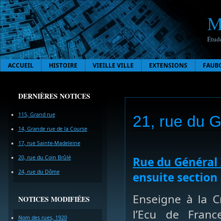
M
Étude
ACCUEIL
HISTOIRE
VIEILLE VILLE
EXTENSIONS
FAUB
DERNIÈRES NOTICES
115, Grand rue
21, rue du 
14, Grande rue de la Course
17, rue Sainte-Madeleine
20, rue du Coin Brûlé
Rue du Général
24, rue du Dôme
ensuite section 
Enseigne à la Cr
NOTICES MODIFIÉES
l’Ecu de Franc
Nom des rues, 1920