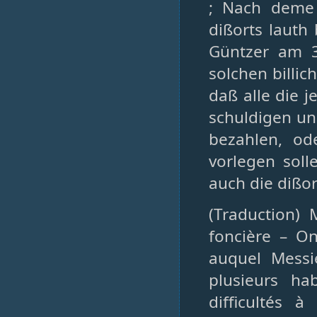
; Nach deme
dißorts lauth
Güntzer am 3
solchen billi
daß alle die 
schuldigen un
bezahlen, o
vorlegen soll
auch die dißor
(Traduction) 
foncière – On
auquel Messi
plusieurs ha
difficultés à