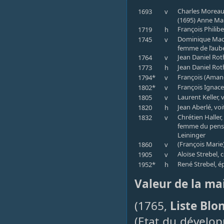
Charles Moreau,
1693
v
(1695) Anne Mar
François Philibe
1719
h
Dominique Macca
1745
v
femme de l’aube
Jean Daniel Rot
1764
v
Jean Daniel Roth
1773
h
François (Amand
1794*
v
François Ignace 
1802*
v
Laurent Keller, 
1805
v
Jean Aberlé, vo
1820
h
Chrétien Haller,
1832
v
femme du pensio
Leininger
(François Marie
1860
v
Aloïse Strebel, 
1905
v
René Strebel, ép
1952*
h
Valeur de la ma
(1765,
Liste Blo
(Etat du dévelo