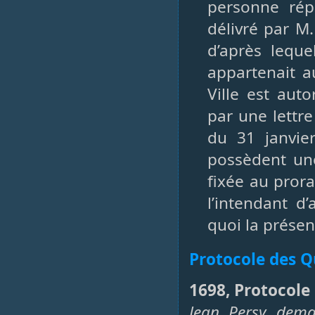
personne rép
délivré par M.
d’après leque
appartenait a
Ville est aut
par une lettr
du 31 janvie
possèdent une
fixée au prora
l’intendant d
quoi la présen
Protocole des Q
1698, Protocole 
Jean Persy dema