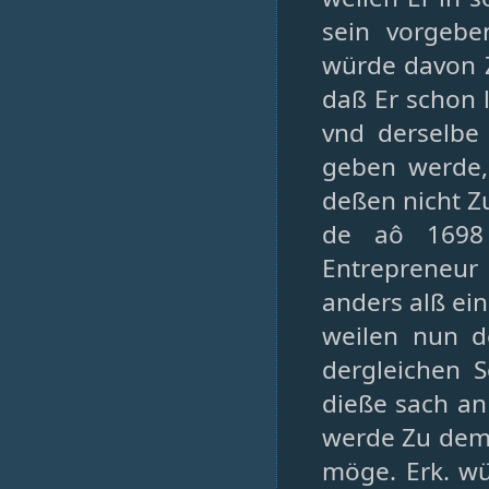
sein vorgebe
würde davon Z
daß Er schon 
vnd derselbe
geben werde,
deßen nicht Z
de aô 1698 
Entrepreneu
anders alß ei
weilen nun d
dergleichen 
dieße sach an
werde Zu dem
möge. Erk. wü