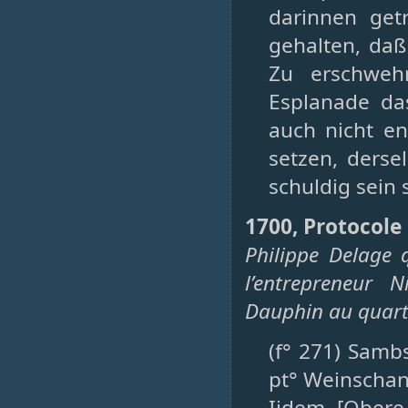
darinnen ge
gehalten, da
Zu erschweh
Esplanade das
auch nicht en
setzen, derse
schuldig sein 
1700, Protocole 
Philippe Delage 
l’entrepreneur 
Dauphin au quarti
(f° 271) Samb
pt° Weinscha
Iidem [Obere