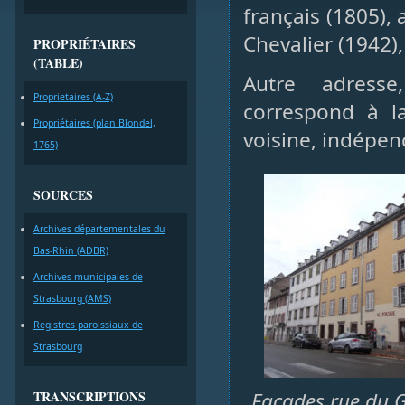
français (1805),
Chevalier (1942)
PROPRIÉTAIRES
(TABLE)
Autre adresse
Proprietaires (A-Z)
correspond à l
Propriétaires (plan Blondel,
voisine, indépe
1765)
SOURCES
Archives départementales du
Bas-Rhin (ADBR)
Archives municipales de
Strasbourg (AMS)
Registres paroissiaux de
Strasbourg
TRANSCRIPTIONS
Façades rue du G