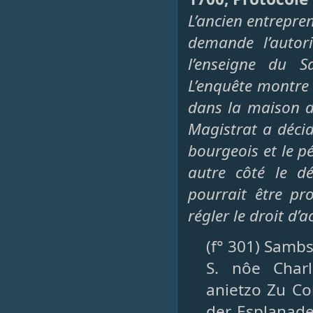
L’ancien entrepr
demande l’autor
l’enseigne du S
L’enquête montre 
dans la maison d
Magistrat a décid
bourgeois et le p
autre côté le dé
pourrait être pr
régler le droit d’a
(f° 301) Samb
S. nôe Char
anietzo Zu Co
der Esplanade