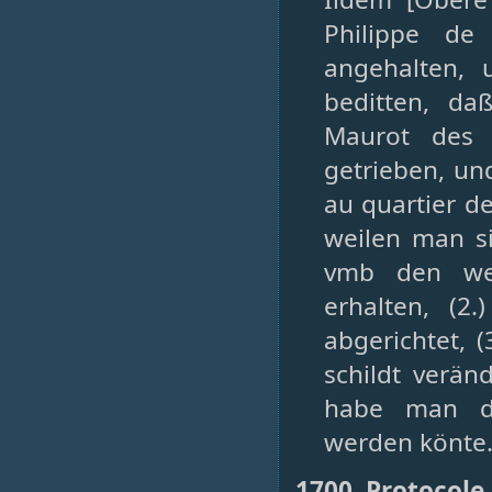
Philippe de
angehalten, 
beditten, da
Maurot des 
getrieben, un
au quartier de
weilen man si
vmb den wei
erhalten, (2
abgerichtet, 
schildt verän
habe man da
werden könte.
1700, Protocole 