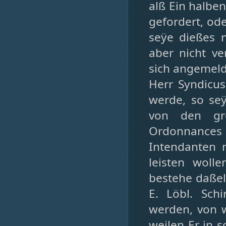
alß Ein halben
gefordert, ode
seÿe dießes 
aber nicht ve
sich angemelde
Herr Syndicu
werde, so seÿ
von den gr
Ordonnances 
Intendanten n
leisten woll
bestehe daßel
E. Löbl. Sch
werden, von w
weilen Er in 