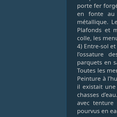
porte fer forg
en fonte au 
métallique. L
Plafonds et m
colle, les menu
4) Entre-sol e
l’ossature d
parquets en sa
Toutes les men
Peinture à l’hu
il existait un
chasses d’eau
avec tenture 
pourvus en eau