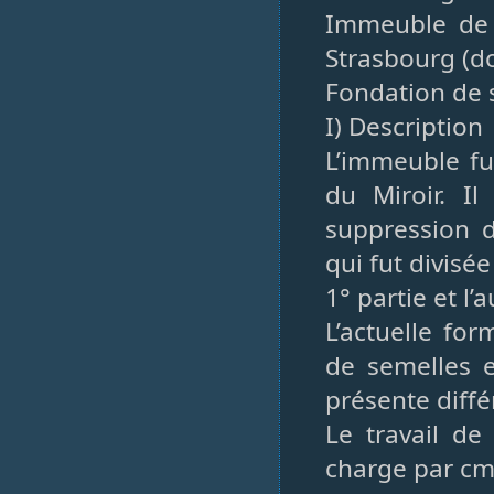
Immeuble de M
Strasbourg (do
Fondation de 
I) Description
L’immeuble fu
du Miroir. I
suppression 
qui fut divisé
1° partie et l’
L’actuelle fo
de semelles e
présente diff
Le travail de
charge par cm