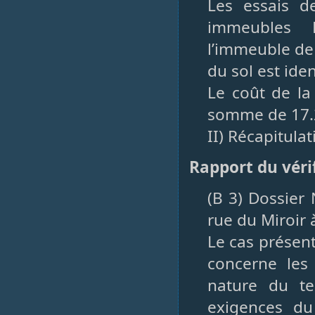
Les essais d
immeubles B
l’immeuble de
du sol est ide
Le coût de la 
somme de 17.2
II) Récapitula
Rapport du véri
(B 3) Dossier
rue du Miroir 
Le cas présent
concerne les 
nature du te
exigences d