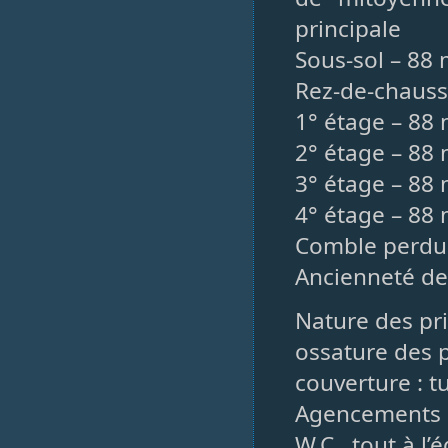
principale
Sous-sol – 88 
Rez-de-chauss
1° étage – 88 m
2° étage – 88 
3° étage – 88 m
4° étage – 88 m
Comble perdu
Ancienneté de
Nature des pri
ossature des p
couverture : tu
Agencements m
W.C., tout à l’