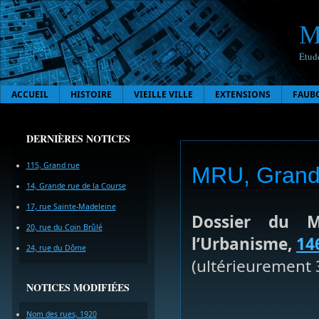
M
Étude
ACCUEIL
HISTOIRE
VIEILLE VILLE
EXTENSIONS
FAUB
DERNIÈRES NOTICES
115, Grand rue
MRU, Grand 
14, Grande rue de la Course
17, rue Sainte-Madeleine
Dossier du M
20, rue du Coin Brûlé
l’Urbanisme,
14
24, rue du Dôme
(ultérieurement 
NOTICES MODIFIÉES
Nom des rues, 1920