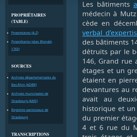
Les bâtiments
a
médecin à Mutzi
PROPRIÉTAIRES
(TABLE)
cède en décemb
verbal d’experti
Proprietaires (A-Z)
des bâtiments 14
Propriétaires (plan Blondel,
1765)
détruits par le
146, Grand rue a
SOURCES
étages et un gre
Archives départementales du
étaient en pierr
Bas-Rhin (ADBR)
devantures au re
Archives municipales de
avait au deux
Strasbourg (AMS)
historique et un
Registres paroissiaux de
du premier étage
Strasbourg
4 et 6 rue du M
TRANSCRIPTIONS
trois étages et