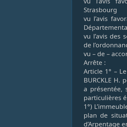
vu l’avis f
Strasbourg
vu l’avis fav
Départemental 
vu l’avis des 
de l’ordonnan
vu – de – acco
Arrête :
Article 1° – L
BURCKLE H. po
a présentée, 
particulières
1°) L’immeubl
plan de situa
d’Arpentage e