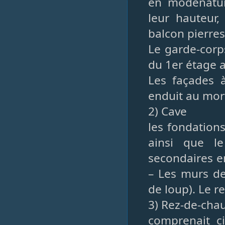
en modénatur
leur hauteur
balcon pierre
Le garde-corp
du 1er étage 
Les façades à
enduit au mort
2) Cave
les fondation
ainsi que le
secondaires en
– Les murs de
de loup). Le r
3) Rez-de-cha
comprenait c