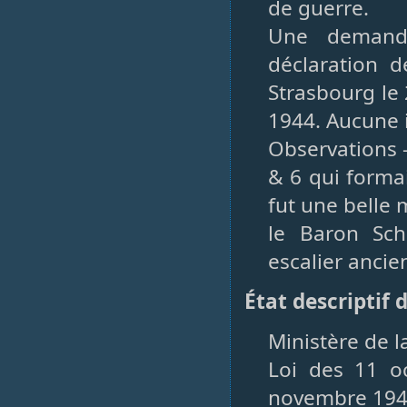
de guerre.
Une demande
déclaration d
Strasbourg le 2
1944. Aucune 
Observations 
& 6 qui formai
fut une belle
le Baron Sch
escalier ancie
État descriptif
Ministère de l
Loi des 11 oc
novembre 1941