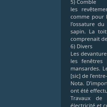
5) Comble
les revêtem
comme pour l
l’ossature du
sapin. La toi
comprenait de
6) Divers
Les devanture
les fenêtres
mansardes. Le
[sic] de l’ent
Nota. D’impor
ont été effect
Travaux de p
électricité et