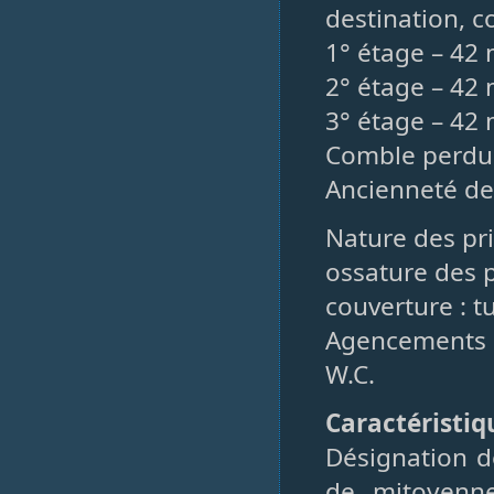
destination, 
1° étage – 42 
2° étage – 42 m
3° étage – 42 m
Comble perdu
Ancienneté de
Nature des pri
ossature des p
couverture : tu
Agencements m
W.C.
Caractéristiq
Désignation d
de mitoyenne