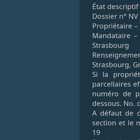
État descripti
Dossier n° NV
Propriétaire –
Mandataire –
Strasbourg
Renseignemen
Strasbourg, Gr
Si la propri
parcellaires e
numéro de par
dessous. No. d
A défaut de c
section et le 
19