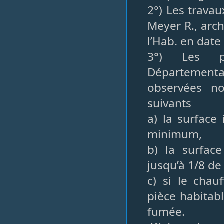
2°) Les travau
Meyer R., arch
l’Hab. en date
3°) Les pr
Départemental
observées n
suivants
a) la surface
minimum,
b) la surfac
jusqu’à 1/8 de 
c) si le chau
pièce habitab
fumée.