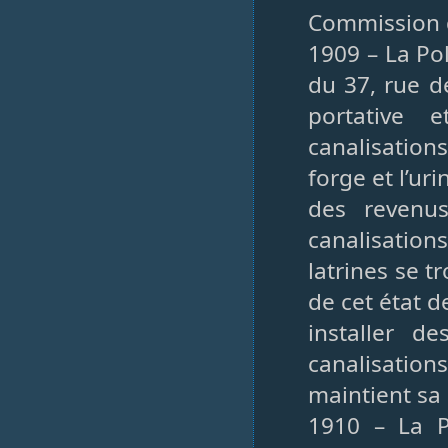
Commission 
1909 – La Pol
du 37, rue d
portative 
canalisation
forge et l’ur
des revenu
canalisation
latrines se t
de cet état d
installer d
canalisation
maintient s
1910 – La P