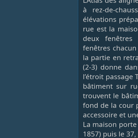
L’Atlas des ali
à rez-de-chau
élévations prépa
rue est la maiso
deux fenêtres 
fenêtres chacun 
la partie en retr
(2-3) donne dans
l’étroit passage 
bâtiment sur ru
trouvent le bâtim
fond de la cour 
accessoire et un
La maison porte 
1857) puis le 37,