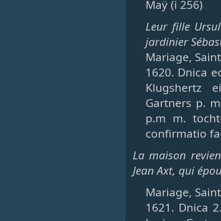
Maÿ (i 256)
Leur fille Ursu
jardinier Sébas
Mariage, Saint
1620. Dnica eo
Klugshertz e
Gartners p. m
p.m m. tochte
confirmatio fac
La maison revient
Jean Axt, qui épo
Mariage, Saint-
1621. Dnica 2.