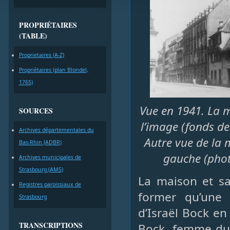
PROPRIÉTAIRES
(TABLE)
Proprietaires (A-Z)
Propriétaires (plan Blondel,
1765)
Vue en 1941. La m
SOURCES
l’image (fonds de
Archives départementales du
Autre vue de la 
Bas-Rhin (ADBR)
gauche (phot
Archives municipales de
Strasbourg (AMS)
La maison et sa
Registres paroissiaux de
former qu’une 
Strasbourg
d’Israël Bock en
TRANSCRIPTIONS
Bock, femme du 