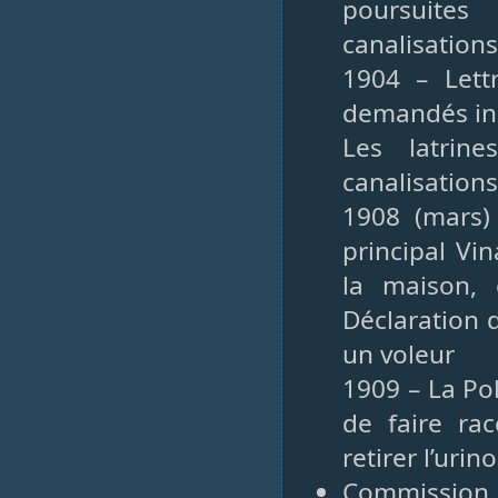
poursuites
canalisation
1904 – Lett
demandés inc
Les latrin
canalisation
1908 (mars) 
principal Vin
la maison,
Déclaration d
un voleur
1909 – La Pol
de faire rac
retirer l’urin
Commission c