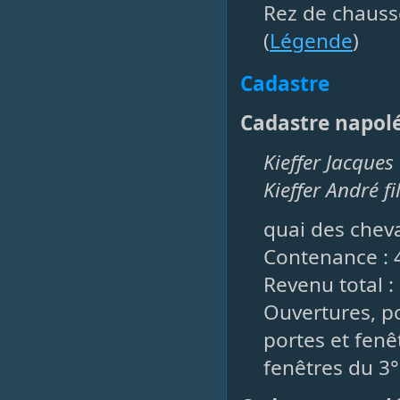
Rez de chauss
(
Légende
)
Cadastre
Cadastre napol
Kieffer Jacque
Kieffer André f
quai des cheva
Contenance : 
Revenu total : 
Ouvertures, po
portes et fenêt
fenêtres du 3°