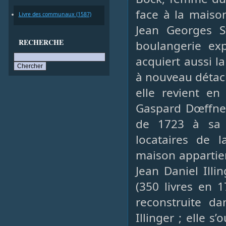
face à la maison
Livre des communaux (1587)
Jean Georges St
RECHERCHE
boulangerie exp
acquiert aussi l
à nouveau détac
elle revient e
Gaspard Dœffner.
de 1723 à sa f
locataires de 
maison appartie
Jean Daniel Illi
(350 livres en 
reconstruite da
Illinger ; elle 