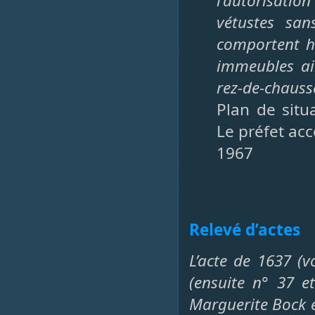
l’autorisatio
vétustes san
comportent h
immeubles ai
rez-de-chauss
Plan de situ
Le préfet ac
1967
Relevé d’actes
L’acte de 1637 (v
(ensuite n° 37 e
Marguerite Bock e