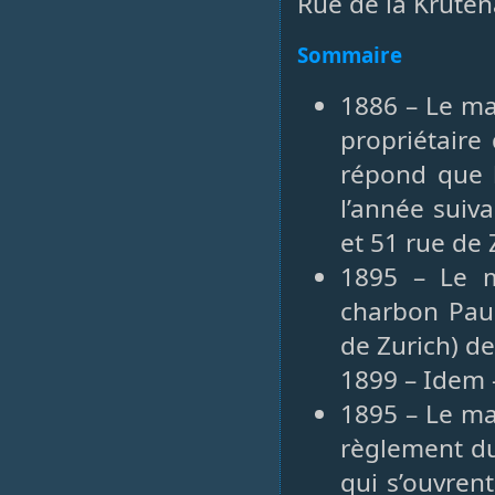
Rue de la Kruten
Sommaire
1886 – Le ma
propriétaire 
répond que 
l’année sui
et 51 rue de 
1895 – Le m
charbon Paul
de Zurich) de
1899 – Idem 
1895 – Le ma
règlement d
qui s’ouvren