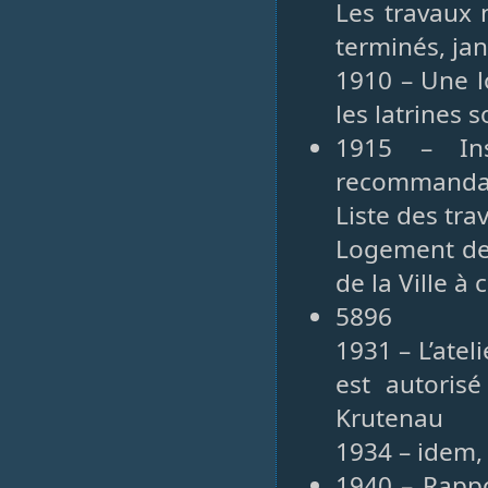
Les travaux 
terminés, ja
1910 – Une l
les latrines 
1915 – Ins
recommandati
Liste des tra
Logement de 
de la Ville à
5896
1931 – L’ate
est autoris
Krutenau
1934 – idem,
1940 – Rappo