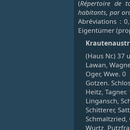
(
Répertoire de t
habitants, par or
Abréviations : 0
Eigentümer (prop
Krautenaustr
(Haus Nr.) 37 u
Lawan, Wagner
Oger, Wwe. 0
Gotzen. Schlos
Heitz, Tagner. 
Lingansch, Sch
Schitterer, Satt
Schmaltzried,
Wurtz, Putzfra