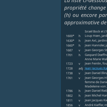
La liste ci-dessou
propriété change 
(h) ou encore par 
approximative de
Israël Bock et (
Loup Hœn, jardin
1600*
h
Jean Axt, jardin
1630*
h
Jean Hannsler, j
1660*
h
Jean Georges St
1687
v
Gaspard Dœffner
1701
h
Anne Marie Walt
Jean Feinlin, fo
1723
v
Jean Jacques 
1728
adj
Jean Daniel Illi
1738
v
Jean Georges Hü
1761
v
femme de Daniel
Madeleine von Z
Jean Daniel Rieb
1786
h
Jean Michel Ham
1802
h
Jean Jacques Ki
1811
v
André Kieffer, 
1856
v