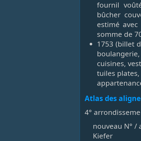
fournil voût
bûcher couve
estimé avec 
somme de 700
1753 (billet
boulangerie,
cuisines, ve
tuiles plates,
appartenance
Atlas des align
4° arrondisseme
nouveau N° / a
Kiefer