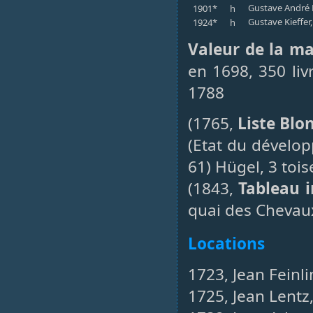
Gustave André K
1901*
h
Gustave Kieffer
1924*
h
Valeur de la m
en 1698, 350 liv
1788
(1765,
Liste Blo
(Etat du dévelo
61) Hügel, 3 tois
(1843,
Tableau i
quai des Chevaux
Locations
1723, Jean Feinli
1725, Jean Lentz,