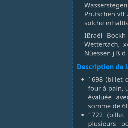
Wasserstege
Prütschen vff
solche erhaltt
Ißraël Bockh
Wettertach, x
Nüessen j ß d
Description de 
1698 (billet
four à pain, 
évaluée ave
somme de 600
1722 (bille
plusieurs p