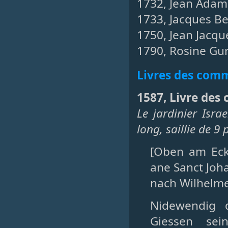
1732, Jean Adam 
1733, Jacques Be
1750, Jean Jacqu
1790, Rosine Gu
Livres des co
1587, Livre des
Le jardinier Isr
long, saillie de 9
[Oben am Eck
ane Sanct Joh
nach Wilhelme
Nidewendig 
Giessen sei