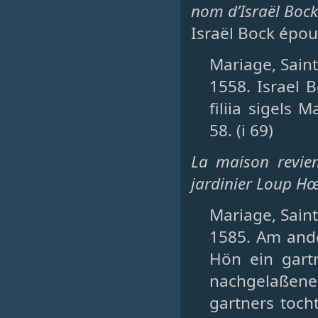
nom d’Israël Boc
Israël Bock épou
Mariage, Saint
1558. Israel B
filiia sigels M
58. (i 69)
La maison revien
jardinier Loup H
Mariage, Saint-
1585. Am ande
Hön ein gart
nachgelaßene
gartners tocht