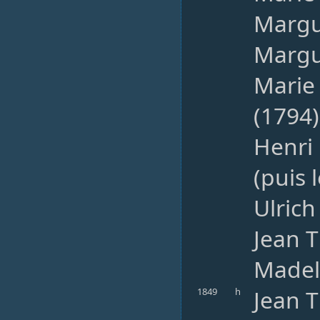
Margue
Margu
Marie
(1794
Henri 
(puis 
Ulrich
Jean T
Madel
Jean T
1849
h