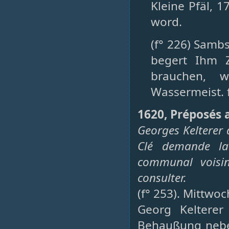
Kleine Pfäl, 
word.
(f° 226) Sambs
begert Ihm 
brauchen, w
Wassermeist. f
1620, Préposés 
Georges Kelterer q
Clé demande la
communal voisin
consulter.
(f° 253). Mittwo
Georg Kelterer
Behaußung neben