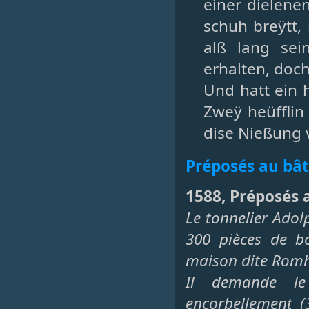
einer dielenen
schuh breÿtt, 
alß lang sei
erhalten, doch 
Und hatt ein h
Zweÿ heüfflin
dise Nießung 
Préposés au bâ
1588, Préposés 
Le tonnelier Adol
300 pièces de b
maison dite Rom
Il demande le 
encorbellement (