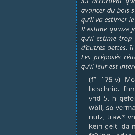
lui accordent qu
avancer du bois s
qu’il va estimer l
Il estime quinze 
qu’il estime trop
d’autres dettes. Il
Les préposés réi
qu’il leur est inte
(f° 175-v) M
bescheid. Ih
vnd 5. h gef
wöll, so verma
nutz, traw* v
kein gelt, da 