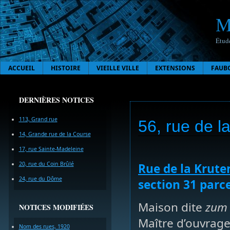
M
Étude
ACCUEIL
HISTOIRE
VIEILLE VILLE
EXTENSIONS
FAUB
DERNIÈRES NOTICES
113, Grand rue
56, rue de l
14, Grande rue de la Course
17, rue Sainte-Madeleine
20, rue du Coin Brûlé
Rue de la Krut
24, rue du Dôme
section 31 parce
Maison dite
zum
NOTICES MODIFIÉES
Maître d’ouvrage,
Nom des rues, 1920