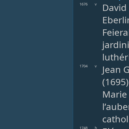
David 
1676
v
Eberli
Feier
jardin
luthér
Jean G
1704
v
(1695)
Marie
l’aube
catho
1748
h