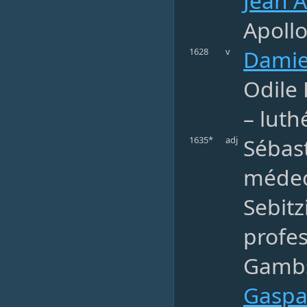
Jean 
Apollo
Damie
1628
v
Odile
– luth
Sébast
1635*
adj
médec
Sebitz
profes
Gambs 
Gaspa