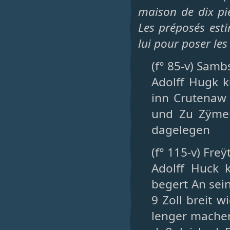
maison de dix pi
Les préposés esti
lui pour poser le
(f° 85-v) Samb
Adolff Hugk k
inn Crutenaw
und Zu Zÿmern
dagelegen
(f° 115-v) Freÿ
Adolff Huck 
begert An se
9 Zoll breit 
lenger machen 