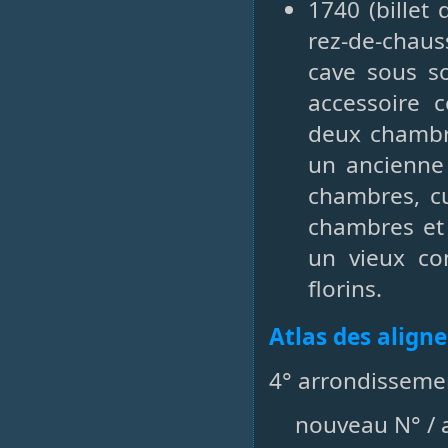
1740 (billet
rez-de-chauss
cave sous so
accessoire 
deux chambre
un ancienne 
chambres, cu
chambres et 
un vieux co
florins.
Atlas des align
4° arrondissemen
nouveau N° / a