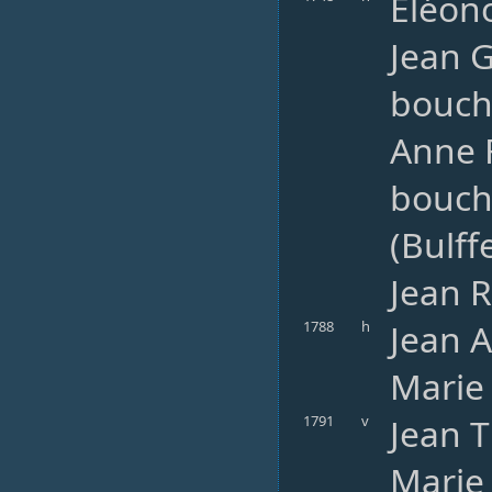
Eléono
Jean G
bouche
Anne F
bouch
(Bulff
Jean 
Jean A
1788
h
Marie
Jean T
1791
v
Marie 