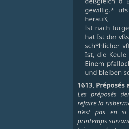
deßgleich d E
gewillig.* u
herauß,
Ist nach fürg
hat Ist der v
sch*hlicher vf
Ist, die Keul
Einem pfalloc
und bleiben so
1613, Préposés 
Les préposés d
refaire la risberm
n’est pas en si 
printemps suivant