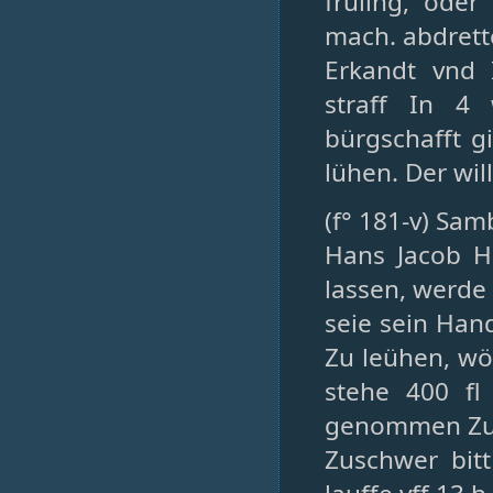
früling, oder
mach. abdret
Erkandt vnd
straff In 4
bürgschafft g
lühen. Der wil
(f° 181-v) Sam
Hans Jacob Hu
lassen, werde 
seie sein Hand
Zu leühen, wö
stehe 400 fl
genommen Zube
Zuschwer bitt