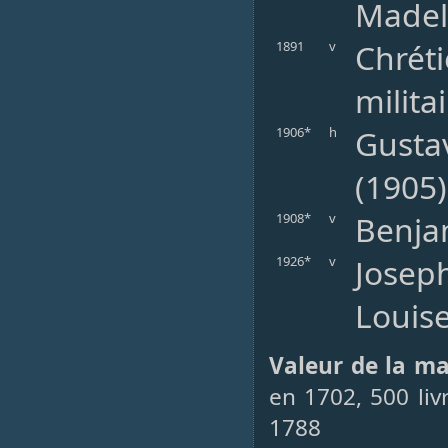
Madele
Chréti
1891
v
milita
Gusta
1906*
h
(1905)
Benja
1908*
v
Joseph
1926*
v
Louis
Valeur de la m
en 1702, 500 liv
1788