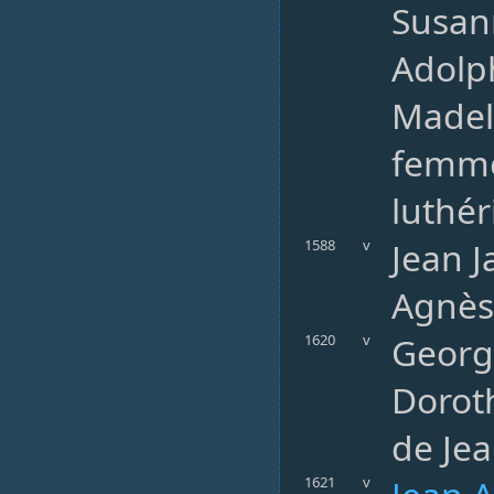
Susan
Adolph
Madele
femme
luthér
Jean J
1588
v
Agnès 
George
1620
v
Doroth
de Jea
1621
v