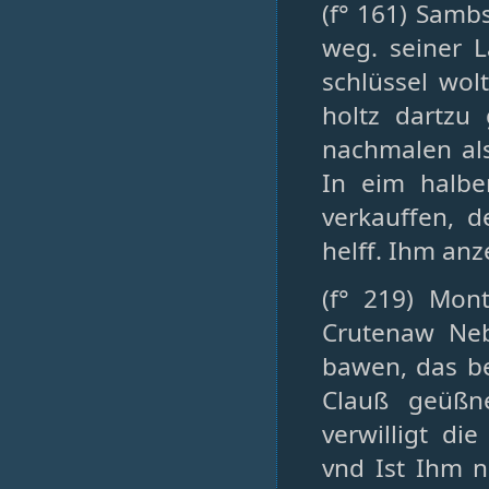
(f° 161) Sambs
weg. seiner
schlüssel wo
holtz dartzu
nachmalen als
In eim halbe
verkauffen, 
helff. Ihm an
(f° 219) Mont
Crutenaw Neb
bawen, das be
Clauß geüßn
verwilligt di
vnd Ist Ihm n