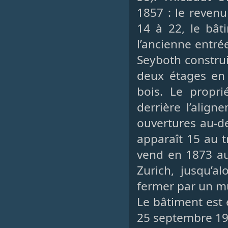
1857 : le revenu
14 à 22, le bât
l’ancienne entré
Seyboth constru
deux étages en
bois. Le proprié
derrière l’align
ouvertures au-de
apparaît 15 au t
vend en 1873 au 
Zurich, jusqu’al
fermer par un mu
Le bâtiment es
25 septembre 194