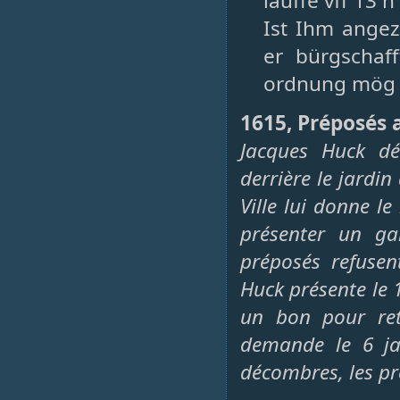
lauffe vff 13 h
Ist Ihm angez
er bürgschaf
ordnung mög d
1615, Préposés 
Jacques Huck déc
derrière le jardin
Ville lui donne l
présenter un ga
préposés refusen
Huck présente le 
un bon pour ret
demande le 6 ja
décombres, les pr