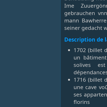
Ime Zuuergön
gebrauchen vnnd
mann Bawherren
seiner gedacht 
Description de 
1702 (billet
un bâtiment
solives es
dépendances 
1716 (billet
une cave voû
ses apparte
florins