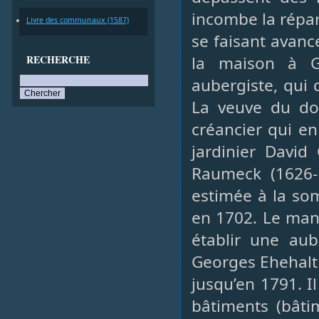
incombe la répar
Livre des communaux (1587)
se faisant avanc
RECHERCHE
la maison à Ge
aubergiste, qui q
La veuve du doc
créancier qui en
jardinier David
Raumeck (1626-
estimée à la som
en 1702. Le mana
établir une au
Georges Ehehalt 
jusqu’en 1791. I
bâtiments (bâti