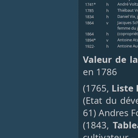
André Voltz 
1741*
h
Thiébaut Vol
1785
h
Daniel Vix, 
1834
h
Jacques Sch
1864
v
femme du j
(copropriét
1864
h
Antoine Atz
1894*
v
Antoine Au
1922-
h
Valeur de l
en 1786
(1765,
Liste
(Etat du dé
61) Andres Fo
(1843,
Table
cultivateur –