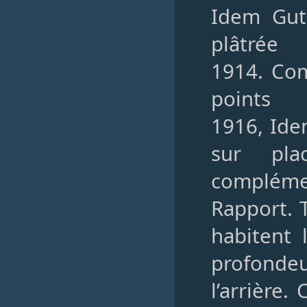
Idem Guth
plâtrée
1914. Com
points
1916, Ide
sur pla
complémen
Rapport. 
habitent 
profondeu
l’arrière