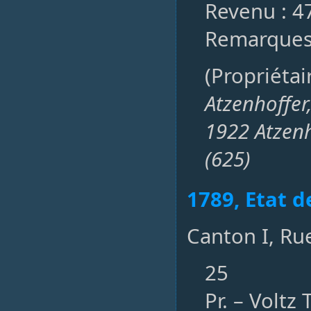
Revenu : 4
Remarques
(Propriéta
Atzenhoffer,
1922 Atzen
(625)
1789, Etat d
Canton I, Ru
25
Pr. – Voltz 