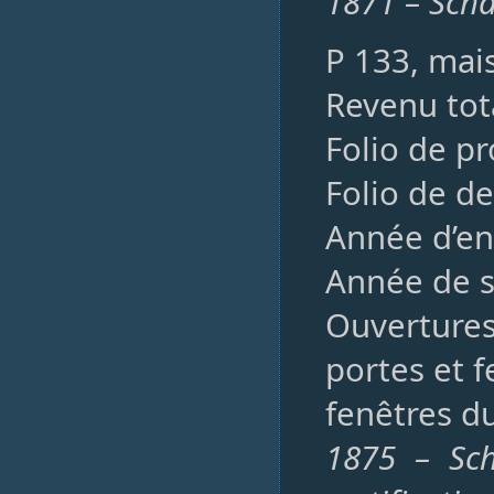
1871 – Scha
P 133, mai
Revenu tota
Folio de pr
Folio de de
Année d’en
Année de so
Ouvertures,
portes et f
fenêtres du
1875 – Sch