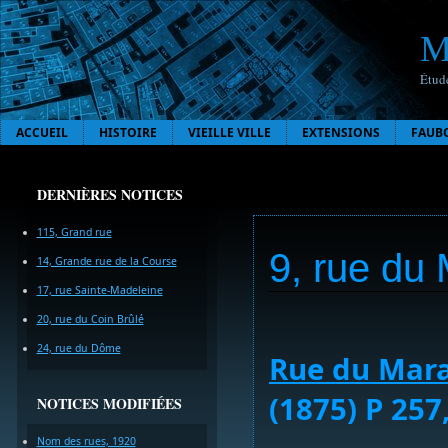
M
Étude
ACCUEIL
HISTOIRE
VIEILLE VILLE
EXTENSIONS
FAUB
DERNIÈRES NOTICES
115, Grand rue
9, rue du
14, Grande rue de la Course
17, rue Sainte-Madeleine
20, rue du Coin Brûlé
24, rue du Dôme
Rue du Mar
(1875) P 257
NOTICES MODIFIÉES
Nom des rues, 1920