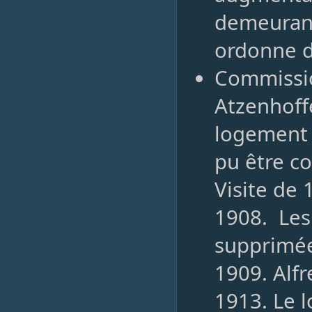
demeuran
ordonne de
Commissio
Atzenhof
logement 
pu être co
Visite de
1908. Les
supprimé
1909. Alf
1913. Le 