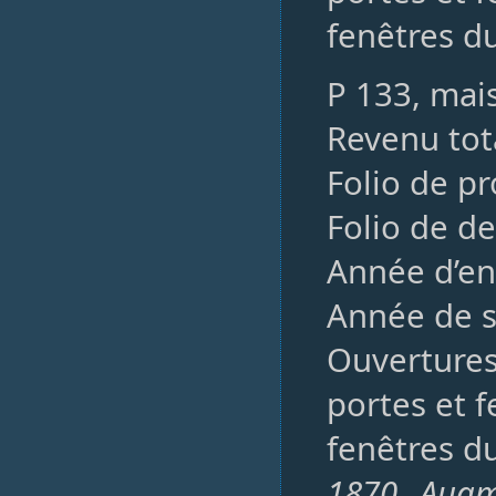
fenêtres du
P 133, mai
Revenu tota
Folio de p
Folio de de
Année d’en
Année de s
Ouvertures,
portes et f
fenêtres du
1870, Augm