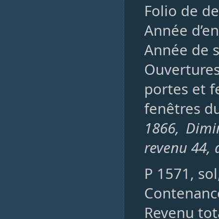
Folio de de
Année d’en
Année de s
Ouvertures,
portes et f
fenêtres du
1866, Dimi
revenu 44, 
P 1571, so
Contenance
Revenu tota