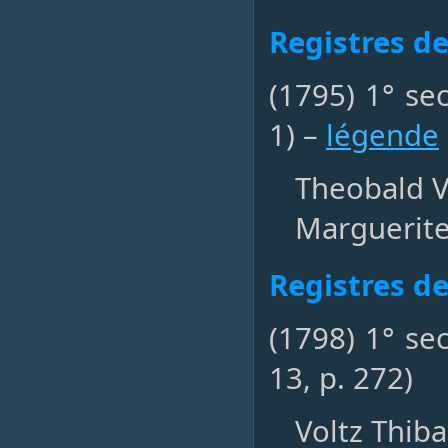
Registres d
(1795) 1° se
1) –
légende
Theobald Vo
Marguerite
Registres d
(1798) 1° se
13, p. 272)
Voltz Thibau