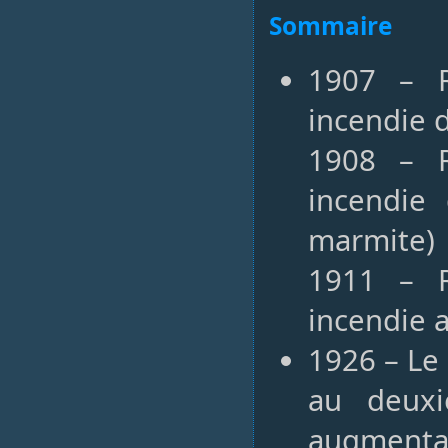
Sommaire
1907 – R
incendie 
1908 – R
incendie
marmite)
1911 – R
incendie 
1926 – Le 
au deux
augmentat