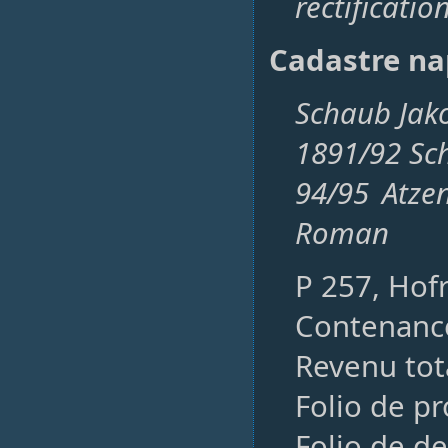
rectificatio
Cadastre na
Schaub Jak
1891/92 Sch
94/95 Atzen
Roman
P 257, Hof
Contenance
Revenu tota
Folio de p
Folio de de