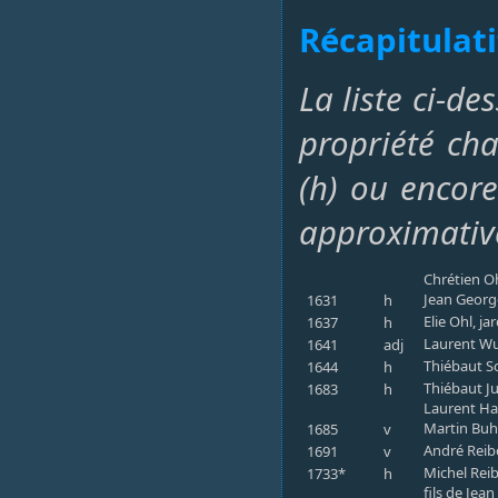
Récapitulati
La liste ci-d
propriété cha
(h) ou encore
approximativ
Chrétien Oh
Jean George
1631
h
Elie Ohl, ja
1637
h
Laurent Wun
1641
adj
Thiébaut Sc
1644
h
Thiébaut Ju
1683
h
Laurent Ha
Martin Buhle
1685
v
André Reibe
1691
v
Michel Reib
1733*
h
fils de Jean