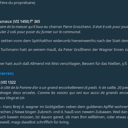
frère du propriétaire)
naux (VII 1450) f° 365
re de la maison qu’il loue au charron Pierre Grosshenn. Il doit 8 sols pour joui
ulier 2 sols pour poser du fumier sur le communal.
 seitten vonn dem Spitthalthor widerumb hieneinwerths nach der Statt de
Tuchmann hatt an seinem Hauß, da Peter Großhenn der Wagner Innen sizt, e
 hatt auch daß Allmend mit Mist verschlagen, Bessert für das Nießen, ij ß 
herren)
(VII 1322
à côté de la Pomme d’or a un grand encorbellement (6 pieds ½ de saillie, 20 pieds ½
énager deux arcades. Comme les voisins qui ont eux aussi de grands encorbe
 aux Vingt-et-Un
ulÿ – Hans Breÿ d. wagner im Goldgießen neben dem guldenen Apffel wohne
ubrechen 2 Newe bögen Zubrech. vnd d. hauß von newem Zubawen. Weil dan
ch bawen müssen, Ist dauon gered, ob man Ihm willfahren, oder etwas abb
ewieß. mags daselbst schrifflich für bring.