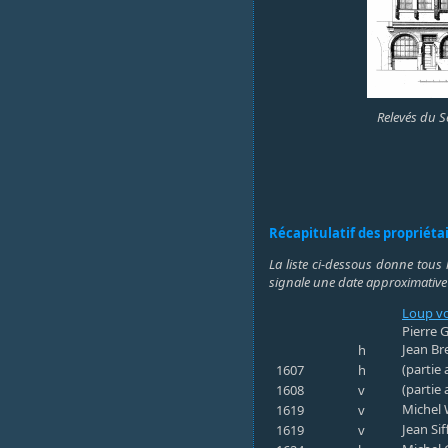
Relevés du S
Récapitulatif des propriéta
La liste ci-dessous donne tous 
signale une date approximative
Loup v
Pierre 
Jean Br
h
(partie
1607
h
(partie 
1608
v
Michel 
1619
v
Jean Si
1619
v