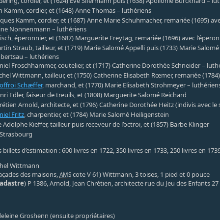
Gering, cordier, et (1624) Eve Sifermann puis (1638) Apollonie Burckhard – lu
n Kamm, cordier, et (1648) Anne Thomas – luthériens
cques Kamm, cordier, et (1687) Anne Marie Schuhmacher, remariée (1695) av
ine Nonnenmann – luthériens
isch, éperonnier, et (1687) Marguerite Freytag, remariée (1696) avec l’éperon
rtin Straub, tailleur, et (1719) Marie Salomé Appelli puis (1733) Marie Salo
obertsau – luthériens
niel Froschhammer, coutelier, et (1717) Catherine Dorothée Schneider – luth
chel Wittmann, tailleur, et (1750) Catherine Elisabeth Rœmer, remariée (1784)
offroi Schæffer
, marchand, et (1770) Marie Elisabeth Strohmeyer – luthérien
nri Edler, faiseur de treuils, et (1808) Marguerite Salomé Reichard
étien Arnold, architecte, et (1796) Catherine Dorothée Heitz (indivis avec le 
iel Fritz
, charpentier, et (1784) Marie Salomé Heiligenstein
Adolphe Kieffer, tailleur puis receveur de l’octroi, et (1857) Barbe Klinger
e Strasbourg
 billets d’estimation : 600 livres en 1722, 350 livres en 1733, 250 livres en 173
ichel Wittmann
açades des maisons,
cote V 61) Wittmann, 3 toises, 1 pied et 0 pouce
AMS
cadastre
) P 1386, Arnold, Jean Chrétien, architecte rue du Jeu des Enfants 27 –
deleine Groshenn (ensuite propriétaires)