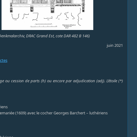
Denkmalarchiv, DRAC Grand Est, cote DAR 482 B 146)
juin 2021
actes
e ou cession de parts (h) ou encore par adjudication (adj). L’étoile (*)
riens
 remariée (1609) avec le cocher Georges Barchert – luthériens