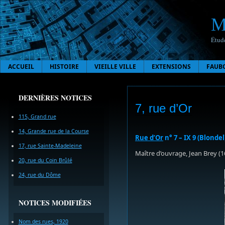
M
Étude
ACCUEIL
HISTOIRE
VIEILLE VILLE
EXTENSIONS
FAUB
DERNIÈRES NOTICES
7, rue d’Or
115, Grand rue
14, Grande rue de la Course
Rue d’Or
n° 7 – IX 9 (Blondel
17, rue Sainte-Madeleine
Maître d’ouvrage, Jean Brey (
20, rue du Coin Brûlé
24, rue du Dôme
NOTICES MODIFIÉES
Nom des rues, 1920