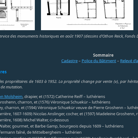
ervice des monuments historiques en août 1907 (dessins d’Othon Reick, Fonds 
Sommaire
Cadastre
–
Police du Bâtiment
–
Relevé d’
ires
les propriétaires de 1603 à 1952. La propriété change par vente (v), par héritag
 de mutation.
on Molsheim
, drapier, et (1572) Catherine Reiff – luthériens
Groshenn, charron, et (1576) Véronique Schuekür – luthériens
ey, charron, et (1594) Véronique Schuekür veuve de Pierre Groshenn – luthé
 arrière, 1607-1609) Nicolas Anslinger, cocher, et (1597) Madeleine Groshenn,
arrière, 1608) Michel Walter, ci-dessous
Walter, gourmet, et Barbe Gamp, bourgeois depuis 1609 – luthériens
ffermann l’aîné, de Mittelbergheim – luthérien