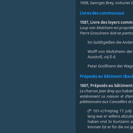
1608, Georges Brey, voiturier (
Livres des communaux
1587, Livre des loyers commu
Loup von Molsheim est propriétai
Pierre Grosshenn doit en partic
Im Goldtgießen die Ander
Wolff von Moltzheim der 
Ausstoß, viij ß d.
Peter Großhenn der Wagner
Préposés au bâtiment (Bau
1607, Préposés au bâtiment 
Le charron Jean Brey qui habite 
entièrement sa maison et d’am
pétitionnaire aux Conseillers et
(f° 101-v) Freÿtag 17. J
lang war er willens abz
haben vnd In Kurtzenn au
können Ist er für die xxi g