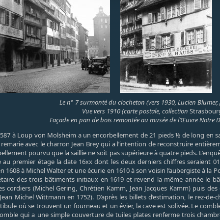
Le n° 7 surmonté du clocheton (vers 1930, Lucien Blumer,
Vue vers 1910 (carte postale, collection
Strasbour
Façade en pan de bois remontée au musée de l’Œuvre Notre
587 à Loup von Molsheim a un encorbellement de 21 pieds ½ de long en sail
 remarie avec le charron Jean Brey qui a l’intention de reconstruire enti
rbellement pourvu que la saillie ne soit pas supérieure à quatre pieds. L’en
e au premier étage la date 16xx dont les deux derniers chiffres seraient 
n 1608 à Michel Walter et une écurie en 1610 à son voisin l’aubergiste à la
étaire des trois bâtiments initiaux en 1619 et revend la même année le 
es cordiers (Michel Gering, Chrétien Kamm, Jean Jacques Kamm) puis des é
Jean Michel Wittmann en 1752). D’après les billets d’estimation, le rez-de-
tibule où se trouvent un fourneau et un évier, la cave est solivée. Le comb
 comble qui a une simple couverture de tuiles plates renferme trois chamb