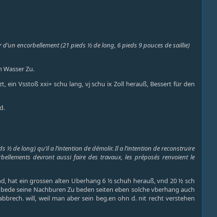
r d’un encorbellement (21 pieds ½ de long, 6 pieds 9 pouces de saillie)
m Wasser Zu.
in Vsstoß xxi+ schu lang, vj schu ix Zoll herauß, Bessert für den
d.
 de long) qu’il a l’intention de démolir. Il a l’intention de reconstruire
llements devront aussi faire des travaux, les préposés renvoient le
nd, hat ein grossen alten Uberhang 6 ½ schuh herauß, vnd 20 ½ sch
 bede seine Nachburen Zu beden seiten eben solche vberhang auch
rech. will, weil man aber sein beg.en ohn d. nit recht verstehen