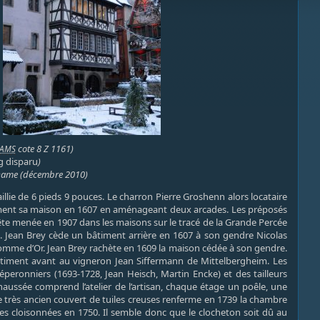
cote 8 Z 1161)
AMS
g disparu
)
 Dame (décembre 2010)
lie de 6 pieds 9 pouces. Le charron Pierre Groshenn alors locataire
èrement sa maison en 1607 en aménageant deux arcades. Les préposés
quête menée en 1907 dans les maisons sur le tracé de la Grande Percée
01. Jean Brey cède un bâtiment arrière en 1607 à son gendre Nicolas
 Pomme d’Or. Jean Brey rachète en 1609 la maison cédée à son gendre.
bâtiment avant au vigneron Jean Siffermann de Mittelbergheim. Les
peronniers (1693-1728, Jean Heisch, Martin Encke) et des tailleurs
chaussée comprend l’atelier de l’artisan, chaque étage un poêle, une
le très ancien couvert de tuiles creuses renferme en 1739 la chambre
res cloisonnées en 1750. Il semble donc que le clocheton soit dû au