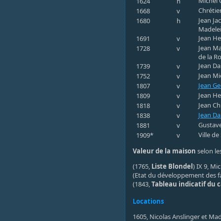
Michel 
1624
h
Chrétie
1668
v
Jean Ja
1680
h
Madele
Jean He
1691
v
Jean Ma
1728
v
de la R
Jean Da
1739
v
Jean Mi
1752
v
Jean Ge
1807
v
Jean He
1809
v
Jean Chr
1818
v
Jean Dan
1838
v
Gustave 
1881
v
Ville d
1909*
v
Valeur de la maison
selon les
(1765,
Liste Blondel
) IX 9, M
(Etat du développement des f
(1843,
Tableau indicatif du 
Locations
1605, Nicolas Anslinger et Ma