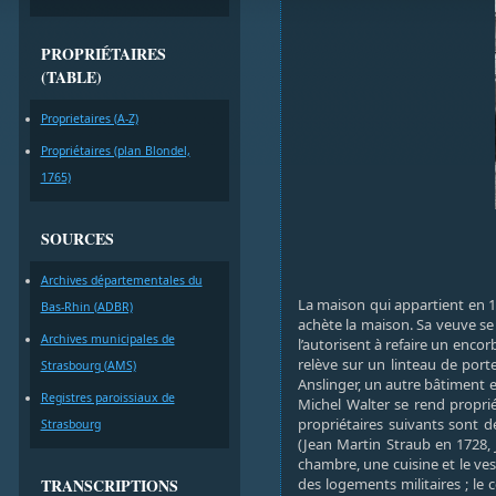
PROPRIÉTAIRES
(TABLE)
Proprietaires (A-Z)
Propriétaires (plan Blondel,
1765)
SOURCES
Archives départementales du
La maison qui appartient en 1
Bas-Rhin (ADBR)
achète la maison. Sa veuve se
Archives municipales de
l’autorisent à refaire un enco
relève sur un linteau de port
Strasbourg (AMS)
Anslinger, un autre bâtiment e
Registres paroissiaux de
Michel Walter se rend propri
propriétaires suivants sont d
Strasbourg
(Jean Martin Straub en 1728, 
chambre, une cuisine et le ves
TRANSCRIPTIONS
des logements militaires ; le