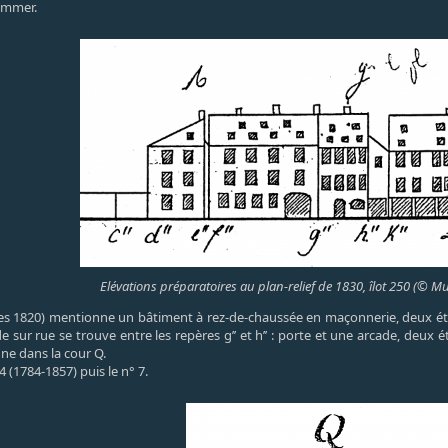
ammer.
Elévations préparatoires au plan-relief de 1830, îlot 250 (© Mu
es 1820) mentionne un bâtiment à rez-de-chaussée en maçonnerie, deux éta
ade sur rue se trouve entre les repères g’’ et h’’ : porte et une arcade, deu
nne dans la cour Q.
 (1784-1857) puis le n° 7.