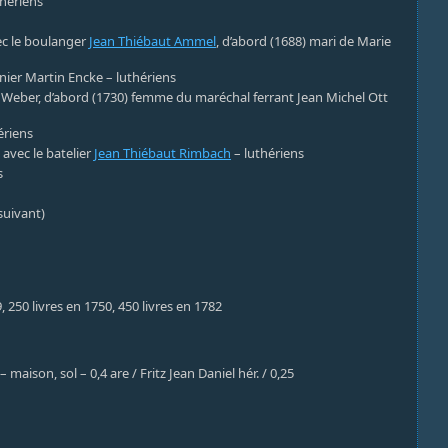
thériens
ec le boulanger
Jean Thiébaut Ammel
, d’abord (1688) mari de Marie
nier Martin Encke – luthériens
mé Weber, d’abord (1730) femme du maréchal ferrant Jean Michel Ott
ériens
 avec le batelier
Jean Thiébaut Rimbach
– luthériens
s
suivant)
9, 250 livres en 1750, 450 livres en 1782
 maison, sol – 0,4 are / Fritz Jean Daniel hér. / 0,25