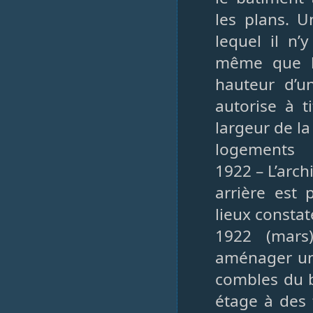
les plans. U
lequel il n’
même que l
hauteur d’un
autorise à t
largeur de l
logements
1922 – L’arch
arrière est
lieux constat
1922 (mars
aménager un
combles du b
étage à des 