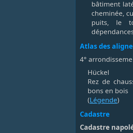
bâtiment lat
cheminée, cui
puits, le 
dépendances 
Atlas des align
4° arrondissemen
Hückel
Rez de chaus
bons en bois
(
Légende
)
Cadastre
Cadastre napol