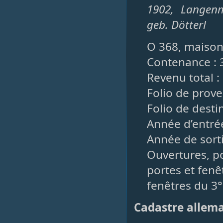
1902, Langenm
geb. Dötterl
O 368, maison,
Contenance : 
Revenu total :
Folio de prove
Folio de desti
Année d’entrée
Année de sorti
Ouvertures, po
portes et fenê
fenêtres du 3°
Cadastre allem