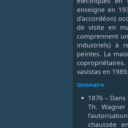
électriques en
enseigne en 193
d’accordéon) oc
de visite en ma
comprennent une 
industriels) à 
peintes. La mai
copropriétaire
vasistas en 1989
Sommaire
1876 – Dans 
Th. Wagner
l’autorisat
chaussée en