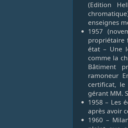
(Edition He
chromatique)
enseignes m
1957 (nove
propriétaire
état – Une 
comme la che
Bâtiment p
ramoneur Emi
certificat, 
gérant MM. S
1958 – Les é
après avoir c
1960 – Milan