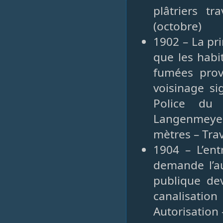
plâtriers tr
(octobre)
1902 – La pri
que les habi
fumées prov
voisinage si
Police du 
Langenmeyer 
mètres – Tra
1904 – L’ent
demande l’au
publique de
canalisati
Autorisation