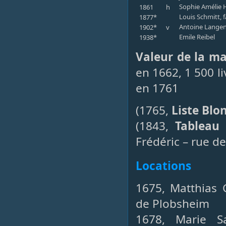
Sophie Amélie H
1861
h
Louis Schmitt, f
1877*
Antoine Langenm
1902*
v
Emile Reibel
1938*
Valeur de la m
en 1662, 1 500 li
en 1761
(1765,
Liste Blo
(1843,
Tableau 
Frédéric – rue de
Locations
1675, Matthias 
de Plobsheim
1678, Marie 