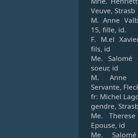
Mrie. Henriet
Veuve, Strasb
M. Anne Valb
15, fille, id.
F. M.el Xavie
fils, id
Me. Salomé G
soeur, id
M. Anne S
Servante, Fle
fr: Michel Lago
gendre, Stras
Me. Therese
Epouse, id
Me. Salomé