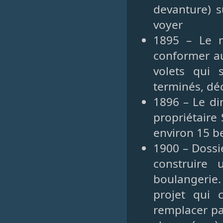
devanture) s
voyer
1895 – Le m
conformer a
volets qui 
terminés, d
1896 – Le di
propriétaire 
environ 15 be
1900 – Dossi
construire
boulangerie
projet qui 
remplacer pa