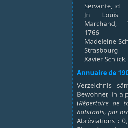
Servante, id
Jn Louis S
Marchand, W
1766
Madeleine Schli
Strasbourg
Xavier Schlick, 
Annuaire de 19
Verzeichnis sä
Bewohner, in al
(
Répertoire de t
habitants, par or
Abréviations : 0