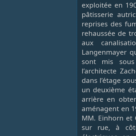
exploitée en 19
pâtisserie autri
reprises des fu
rehaussée de tr
aux canalisa
Langenmayer qui
sont mis sous
l’architecte Za
dans l’étage sou
un deuxième éta
arrière en obte
aménagent en 19
MM. Einhorn et 
sur rue, à cô