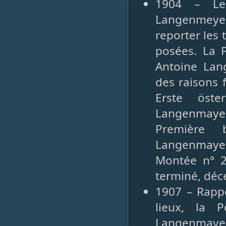
1904 – Le 
Langenmeyer
reporter les 
posées. La 
Antoine La
des raisons 
Erste öste
Langenmaye
Première b
Langenmayer,
Montée n° 25
terminé, dé
1907 – Rappo
lieux, la 
Langenmaye