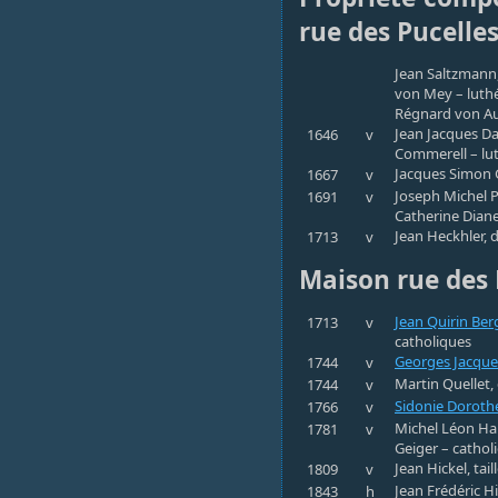
rue des Pucelle
Jean Saltzmann,
von Mey – luth
Régnard von Au
Jean Jacques Da
1646
v
Commerell – lu
Jacques Simon Ge
1667
v
Joseph Michel Pe
1691
v
Catherine Diane 
Jean Heckhler, 
1713
v
Maison rue des 
Jean Quirin Ber
1713
v
catholiques
Georges Jacques
1744
v
Martin Quellet,
1744
v
Sidonie Doroth
1766
v
Michel Léon Han
1781
v
Geiger – cathol
Jean Hickel, ta
1809
v
Jean Frédéric Hi
1843
h