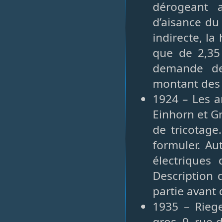
dérogeant a
d’aisance du
indirecte, l
que de 2,35 
demande de
montant des 
1924 – Les 
Einhorn et G
de tricotage.
formuler. Au
électriques 
Description d
partie avant 
1935 – Riege
gros, 9, rue