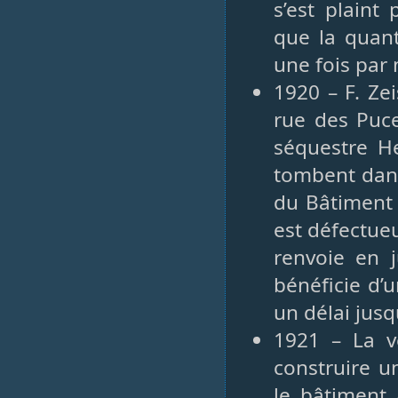
s’est plaint
que la quant
une fois par
1920 – F. Ze
rue des Puce
séquestre He
tombent dans 
du Bâtiment 
est défectue
renvoie en 
bénéficie d’
un délai jus
1921 – La v
construire 
le bâtiment 