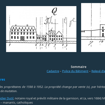
Sommaire
Cadastre
–
Police du Bâtiment
–
Relevé d’
ires
les propriétaires de 1598 à 1952. La propriété change par vente (v), par héritag
 de mutation.
idier Dutil
, notaire royal et prévôt militaire de la garnison, et (a, vers 1684
 – manants, catholiques