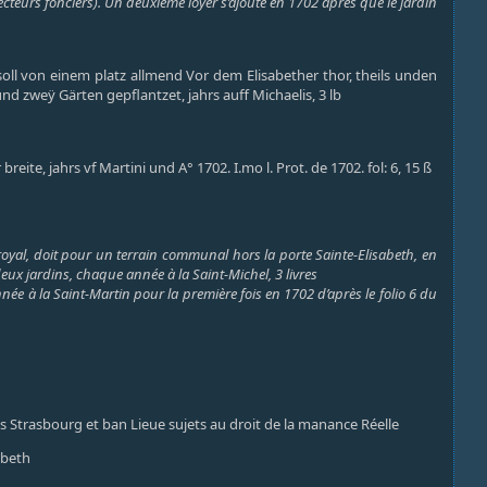
irecteurs fonciers). Un deuxième loyer s’ajoute en 1702 après que le jardin
soll von einem platz allmend Vor dem Elisabether thor, theils unden
d zweÿ Gärten gepflantzet, jahrs auff Michaelis, 3 lb
ite, jahrs vf Martini und A° 1702. I.mo l. Prot. de 1702. fol: 6, 15 ß
royal, doit pour un terrain communal hors la porte Sainte-Elisabeth, en
deux jardins, chaque année à la Saint-Michel, 3 livres
e à la Saint-Martin pour la première fois en 1702 d’après le folio 6 du
ns Strasbourg et ban Lieue sujets au droit de la manance Réelle
abeth