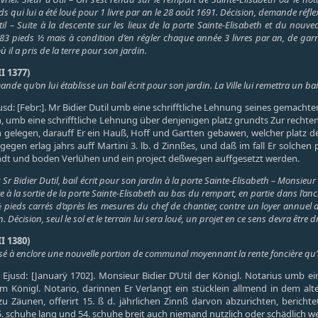
ds qui lui a été loué pour 1 livre par an le 28 août 1691. Décision, demande réfle
il – Suite à la descente sur les lieux de la porte Sainte-Elisabeth et du nouvea
3 pieds ½ mais à condition d’en régler chaque année 3 livres par an, de garnir d
ù il a pris de la terre pour son jardin.
I 1377)
ande qu’on lui établisse un bail écrit pour son jardin. La Ville lui remettra un ba
jusd: [Febr:]. Mr Bidier Dutil umb eine schrifftliche Lehnung seines gemacht
 an, umb eine schrifftliche Lehnung über denjenigen platz grundts Zur rec
n gelegen, darauff Er ein Hauß, Hoff und Gartten gebawen, welcher platz
 gegen erlag jahrs auff Martini 3. lb. d Zinnßes, und daß im fall Er solchen
ndt und boden Verlühen und ein project deßwegen auffgesetzt werden.
. Sr Bidier Dutil, bail écrit pour son jardin à la porte Sainte-Elisabeth – Monsieur 
e à la sortie de la porte Sainte-Elisabeth au bas du rempart, en partie dans l’ancie
pieds carrés d’après les mesures du chef de chantier, contre un loyer annuel de
. Décision, seul le sol et le terrain lui sera loué, un projet en ce sens devra être d
I 1380)
orisé à enclore une nouvelle portion de communal moyennant la rente foncière qu’
. Ejusd: [Januarÿ 1702]. Monsieur Bidier D’Util der Königl. Notarius umb e
em Königl. Notario, darinnen Er Verlangt ein stücklein allmend in dem alt
u Zäunen, offerirt 15. ß d. jährlichen Zinnß darvon abzurichten, berich
 schuhe lang und 54. schuhe breit auch niemand nutzlich oder schädlich were.