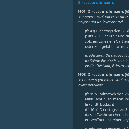
Directeurs fonciers
1691, Directeurs fonciers (VI
Le notaire royal Bidier Dutil 
moyennant un loyer annuel
(f° 48) Dienstags den 28.
platz Zur Lincken hand d
solchen zu einem Gartten
ieder Zeit gelühen würdt.
(traduction) On a procédé l
de Sainte-Elisabeth, vers l
jardin. Décision, il devra v
1693, Directeurs fonciers (VI
Le notaire royal Bidier Dutil a
loyers précaires.
(f° 15-v) Mittwoch den 25
6800. schuh, so mann ih
Erkandt, bedacht.
(f° 16-v) Dienstags den 
daß er Zwahr solchen plat
er Geöffnet, mit einem eÿ
(traduction) Mercredi 25 fé