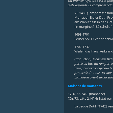
Un premier loyer de 3 livres pour
a été agrandi. Le compte est clos
VII 1459 (Temporalzinsbuch
Monsieur Bidier Dutil Pre
am Wahl theils in den Gra
[in margine :] -87 schuh, 
1693-1701
Ferner Soll Er vor der erw
1702-1732
Weilen das haus verbrand 
(traduction) Monsieur Bidie
partie au bas du rempart en
Item pour avoir agrandi le
protocole de 1702, 15 sous
La maison ayant été incendié
Maisons de manants
1726, AA 2418 (manance)
(Cn. 73, L.tte 2, N° 4) Estat 
La veuue Dutil ([1742] ven