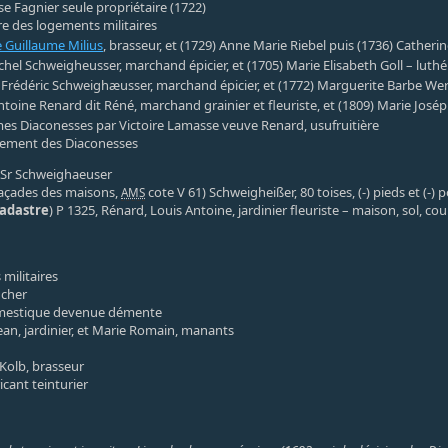
se Fagnier seule propriétaire (1722)
 des logements militaires
e Guillaume Milius
, brasseur, et (1729) Anne Marie Riebel puis (1736) Catheri
chel Schweigheusser, marchand épicier, et (1705) Marie Elisabeth Goll – luthé
 Frédéric Schweighæusser, marchand épicier, et (1772) Marguerite Barbe Wer
ntoine Renard dit Réné, marchand grainier et fleuriste, et (1809) Marie José
es Diaconesses par Victoire Lamasse veuve Renard, usufruitière
sement des Diaconesses
0, Sr Schweighaeuser
açades des maisons,
cote V 61) Schweigheißer, 80 toises, (-) pieds et (-) 
AMS
cadastre
) P 1325, Rénard, Louis Antoine, jardinier fleuriste – maison, sol, cour
militaires
ucher
omestique devenue démente
Jean, jardinier, et Marie Romain, manants
Kolb, brasseur
icant teinturier