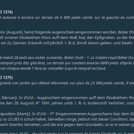
I 1374)
est autorisé à enclore un terrain de 6 800 pieds carrés sur la gauche en sort
 dito [Augusti], Seind folgende augenschein eingenommen worden. Bidier D’Uti
eß inneren Elisabethen thors auff dem Wall, beÿ den Eÿßgruben, so der 
 ein Zu Zäunen. Erkandt soll Jährlich 1. lb d. Zinnß davon geben, und Zwa
e mardi 28 août aux visites suivantes. Bidier Dutil – 1. Le notaire royal Bidier D
e rempart près des glacières, un terrain qui contient environ 6800 pieds d’après
erser chaque année 1 livre au conseiller à qui le rempart est loué.
I 1375)
 agrandi son jardin qui s’étend désormais sur plus de 23 000 pieds carrés. Il es
. februarÿ. Sr d’Util – Augenschein eingenommen auff dem Elisabethen: Wall,
me den 28. Augusti A° 1691. Jahres umb 1. lb d. bodenzinß Verlühen, noc
3. ejusdem [Martÿ]. Sr d’Util – P° Eingenommenen Augenscheins beÿ dem Eli
z so 23 283 ½ schuh haltet, Genießen möge, Jedoch mit dieser Condition, daß
serin Grembs Versehen, und die erd gegen dem Grünäwlin, so er in seinen g
vrier. Sieur d’Util – On s’est rendu sur le rempart de Sainte-Elisabeth où le nota