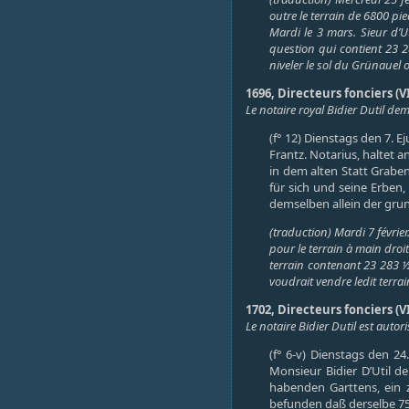
outre le terrain de 6800 pie
Mardi le 3 mars. Sieur d’Ut
question qui contient 23 28
niveler le sol du Grünauel o
1696, Directeurs fonciers (VI
Le notaire royal Bidier Dutil dem
(f° 12) Dienstags den 7. E
Frantz. Notarius, haltet
in dem alten Statt Grabe
für sich und seine Erben,
demselben allein der gru
(traduction) Mardi 7 février
pour le terrain à main droit
terrain contenant 23 283 ½ 
voudrait vendre ledit terrain
1702, Directeurs fonciers (VI
Le notaire Bidier Dutil est aut
(f° 6-v) Dienstags den 24
Monsieur Bidier D’Util d
habenden Garttens, ein z
befunden daß derselbe 75.