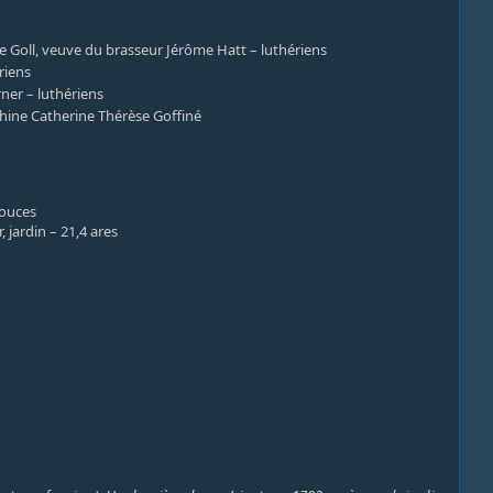
ne Goll, veuve du brasseur Jérôme Hatt – luthériens
riens
ner – luthériens
phine Catherine Thérèse Goffiné
pouces
, jardin – 21,4 ares