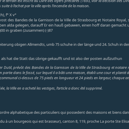
 le terrain est inscrit au Livre des loyers précaires (1693, voir la décision des D
 suite à l’achat par la ville après l’incendie de la maison.
), f° X v°
vost des Bandes de la Garnison de la Ville de Strasbourg et Notaire Royal, 
ben alda gelegen, darauff Er ein hauß gebawen, einen hoff daran gemacht un
(-)00 in graben (zusammen) (-)87
eiterung obigen Allmendts, umb 75 schuhe in der länge und 24. Schuh in der bre
als hat die Statt das übrige gekaufft und ist also der posten außzuthun
r Dutil, prévôt des Bandes de la Garnison de la Ville de Strasbourg et notaire 
 partie dans le fossé, sur lequel il a bâti une maison, établi une cour et planté 
 communal ci-dessus de 75 pieds en longueur et 24 pieds en largeur, chaque anné
e, la Ville en a acheté les vestiges, l’article a donc été supprimé.
par ordre alphabetique des particuliers qui possedent des maisons et biens da
du à un bourgeois qui est brasseur), canton 8, 119, proche La porte Ste Elis