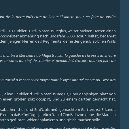
ant de la porte intérieure de Sainte-Elisabeth pour en faire un jardin
l – 1. H. Bidier D’Util, Notarius Regius, weiset Meinen Herren einen
Werckmeister abmeßung nach ungefehr 6800. schuh haltet, begehret
hr dem Jenigen Herren deß Regiments, deme der genuß solchen Walls
util montre à Messieurs du Magistrat sur la gauche de la porte intérieure
 les mesures du chef de chantier et demande à l’enclore pour en faire un
t autorisé à le conserver moyennant le loyer annuel inscrit au Livre des
 allwo Sr Bidier d’Util, Notarius Regius, über denjenigen platz von
h einen großen plaz occupirt, und Zu einem gartten gemacht hat.
sabethen thor, und Sr d’Utils neü: gemachtem Gartten, ist Erkandt,
 er inn daß Künfftige Jährlich 3. lb d Zinnß davon gebe, die Maur so
arten geführet, Wider applanieren und gleich machen solle.
ire royal Bidier d’Util occupe un grand terrain dont il a fait un jardin,