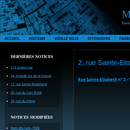
M
Étude
ACCUEIL
HISTOIRE
VIEILLE VILLE
EXTENSIONS
FAUB
DERNIÈRES NOTICES
2, rue Sainte-Eli
113, Grand rue
14, Grande rue de la Course
Rue Sainte-Elisabeth
n° 2 – 
17, rue Sainte-Madeleine
20, rue du Coin Brûlé
24, rue du Dôme
NOTICES MODIFIÉES
Nom des rues, 1920