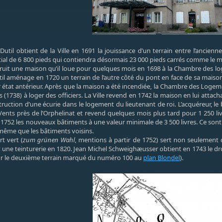
 Dutil obtient de la Ville en 1691 la jouissance d’un terrain entre l’ancien
itial de 6 800 pieds qui contiendra désormais 23 000 pieds carrés comme le 
nstruit une maison qu’il loue pour quelques mois en 1698 à la Chambre des l
util aménage en 1720 un terrain de l’autre côté du pont en face de sa maison
 état antérieur. Après que la maison a été incendiée, la Chambre des Logements 
is (1738) à loger des officiers. La Ville revend en 1742 la maison en lui attac
struction d’une écurie dans le logement du lieutenant de roi. L’acquéreur, le 
nts près de l’Orphelinat et revend quelques mois plus tard pour 1 250 liv
n 1752 les nouveaux bâtiments à une valeur minimale de 3 500 livres. Ce sont
même que les bâtiments voisins.
t vert (
zum grünen Wahl
, mentions à partir de 1752) sert non seulement 
t une teinturerie en 1820. Jean Michel Schweighæusser obtient en 1743 le droit
sur le deuxième terrain marqué du numéro 100 au
plan Blondel
).