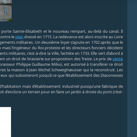
ne porte Sainte-Elisabeth et le nouveau rempart, au-delà du canal. Il
montre le
plan
dressé en 1715. La redevance est alors inscrite au Livre
ogements militaires. Un deuxième loyer s’ajoute en 1702 après que le
 mais l’ingénieur du Roi proteste et les directeurs fonciers décident
militaires, c’est-à-dire la Ville, l’achète en 1733. Elle sert d’abord à
hant un droit de brasserie sur proposition des Treize. Le prix de
vente
brasseur Philippe Guillaume Milius, est autorisé à transférer ce droit
res la maison à Jean Michel Schweighæusser qui la reconstruit. Les
 eux qui subsisteront jusqu’à ce que l’établissement des Diaconesses
d’habitation mais d’établissement industriel puisqu’une fabrique de
 d’enclore un terrain pour en faire un jardin à droite du pont (c’est-