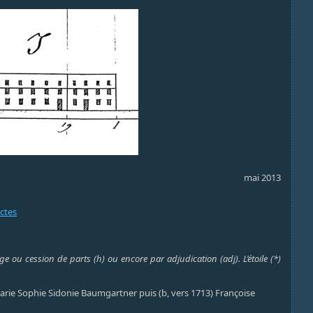
mai 2013
actes
e ou cession de parts (h) ou encore par adjudication (adj). L’étoile (*)
) Marie Sophie Sidonie Baumgartner puis (b, vers 1713) Françoise