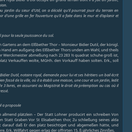
xion.
u jardin du sieur d’Util, on a décidé qu’il pourrait jouir du terrain en
’une grille en fer l’ouverture qu’il a faite dans le mur et d’aplanir et
il pour la seule jouissance du sol.
en Gartens an dem Elßbether Thor – Monsieur Bidier Dutil, der königl.
hten Hand am außgang des Elßbether Thors unden am Wahl, und theils
 der Werckmeister abmeßung nach 23 283 ½ quadrat schuhe groß ist,
 platz Verkauffen wolte, MGHh. den Vorkauff haben solten. Erk., soll
Bidier Dutil, notaire royal, demande pour lui et ses héritiers un bail écrit
n fossé de la ville, où il a établi une maison, une cour et un jardin, ledit
 3 livres, en assurant au Magistrat le droit de préemption au cas où il
ressé.
il a proposée
in allmend plätzlein – Der Statt Lohner producirt ein schreiben Von
en Statt Graben Vor St Elisabethen thor, Zu schließung seines alda
tet darauf daß Er den platz besichtiget und abgemeßen hätte, und
 Erk. Willfahrt gegen erlag der offrirten 15. ß jährliches Zinnßes.