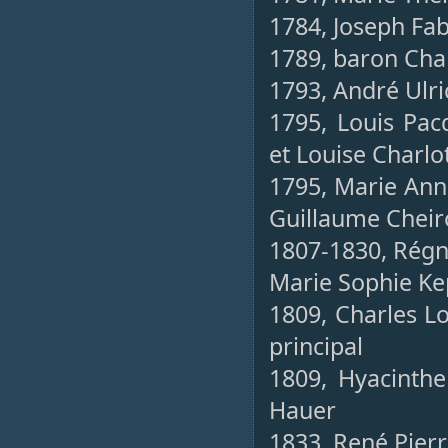
1784, Joseph Fab
1789, baron Cha
1793, André Ulri
1795, Louis Pacq
et Louise Charlo
1795, Marie Anne
Guillaume Chei
1807-1830, Régnar
Marie Sophie Ke
1809, Charles Lo
principal
1809, Hyacinthe
Hauer
1833, René Pierr