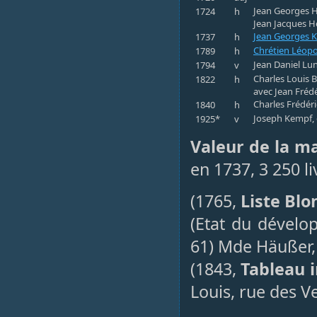
Jean Georges Ha
1724
h
Jean Jacques H
Jean Georges K
1737
h
Chrétien Léopo
1789
h
Jean Daniel Lun
1794
v
Charles Louis B
1822
h
avec Jean Frédé
Charles Frédéri
1840
h
Joseph Kempf, 
1925*
v
Valeur de la m
en 1737, 3 250 l
(1765,
Liste Blo
(Etat du dével
61) Mde Häußer, 
(1843,
Tableau i
Louis, rue des V