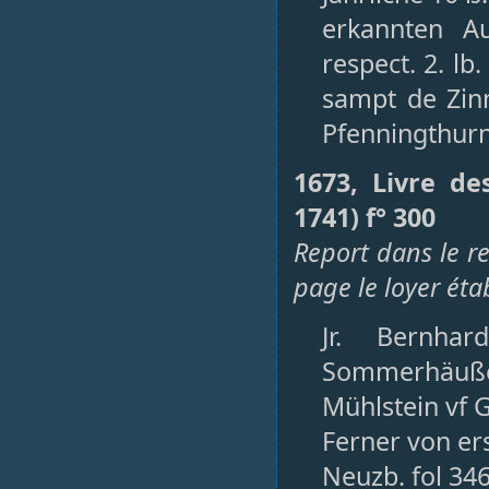
erkannten A
respect. 2. lb
sampt de Zin
Pfenningthur
1673, Livre de
1741) f° 300
Report dans le re
page le loyer éta
Jr. Bernha
Sommerhäußel
Mühlstein vf 
Ferner von er
Neuzb. fol 34