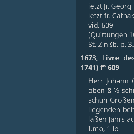
ietzt Jr. Geor
ietzt fr. Cath
vid. 609
(Quittungen 1
St. Zinßb. p. 3
1673, Livre de
1741) f° 609
Herr Johann 
oben 8 ½ schu
schuh Großen 
liegenden be
laßen Jahrs au
I.mo, 1 lb