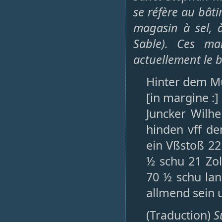
se réfère au bât
magasin à sel, à
Sable). Ces ma
actuellement le b
Hinter dem Mü
[in margine :]
Juncker Wilhe
hinden vff d
ein Vßstoß 22
½ schu 21 Zol
70 ½ schu lan
allmend sein u
(Traduction)
S