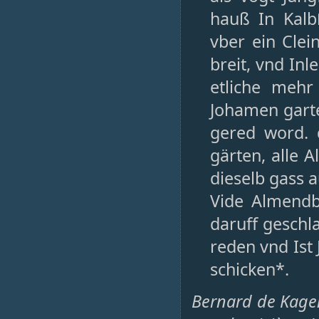
hauß In Kalb
vber ein Cle
breit, vnd In
etliche mehr
Johamen garte
gered word. 
gärten, alle 
dieselb gass 
Vide Almendbu
daruff geschl
reden vnd Ist
schicken*.
Bernard de Kagen