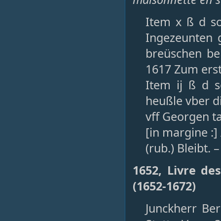
Item x ß d s
Ingezeunten g
breüschen be
1617 Zum ers
Item ij ß d 
heußle vber d
vff Georgen t
[in margine :]
(rub.) Bleibt. 
1652, Livre de
(1652-1672)
Junckherr Be