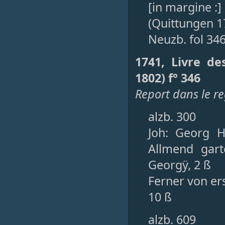
[in margine :]
(Quittungen 1
Neuzb. fol 34
1741, Livre de
1802) f° 346
Report dans le re
alzb. 300
Joh: Georg 
Allmend gar
Georgÿ, 2 ß
Ferner von ers
10 ß
alzb. 609