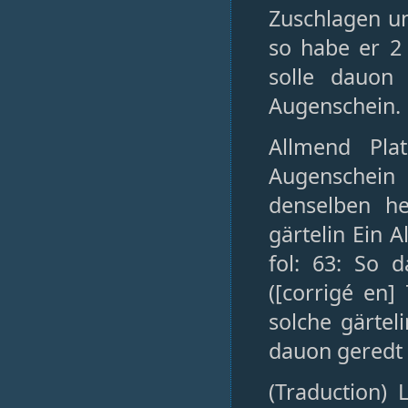
Zuschlagen un
so habe er 2
solle dauon 
Augenschein.
Allmend Pla
Augenschein
denselben h
gärtelin Ein 
fol: 63: So 
([corrigé en]
solche gärtel
dauon geredt
(Traduction)