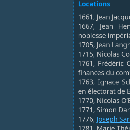
Locations
1661, Jean Jacqu
1667, Jean Hen
noblesse impéri
1705, Jean Langh
1715, Nicolas C
1761, Frédéric 
finances du com
1763, Ignace Sc
en électorat de 
1770, Nicolas O’
1771, Simon Dani
1776,
Joseph Sar
1781, Marie Thé