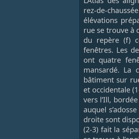
L’Atlas des ali
rez-de-chauss
élévations prépa
rue se trouve à d
du repère (f) 
fenêtres. Les d
ont quatre fen
mansardé. La c
bâtiment sur rue,
et occidentale (1
vers l’Ill, bord
auquel s’adosse 
droite sont disp
(2-3) fait la sépa