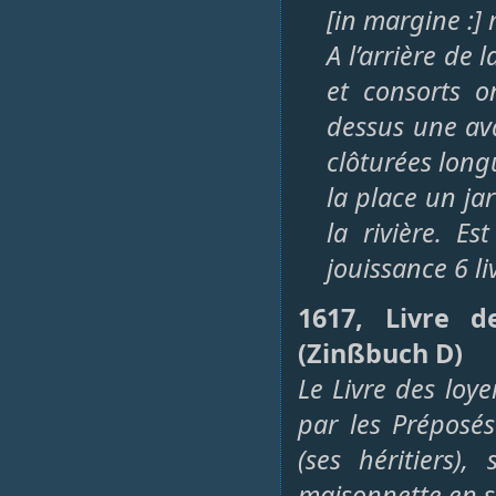
[in margine :
A l’arrière de 
et consorts o
dessus une ava
clôturées long
la place un ja
la rivière. E
jouissance 6 li
1617, Livre 
(Zinßbuch D)
Le Livre des loy
par les Préposé
(ses héritiers)
maisonnette en s