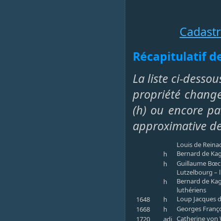
Cadast
Récapitulatif d
La liste ci-desso
propriété change
(h) ou encore par
approximative de
Louis de Reina
Bernard de Kag
h
Guillaume Bœck
h
Lutzelbourg – 
Bernard de Kag
h
luthériens
Loup Jacques de
1648
h
Georges Franço
1668
h
Catherine von 
1720
adj