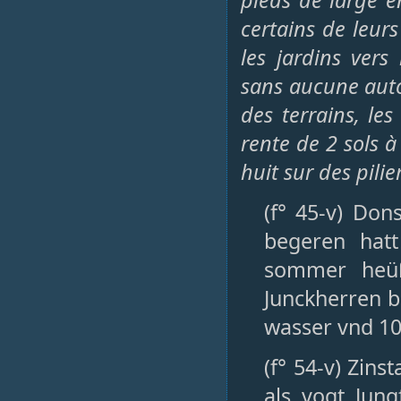
pieds de large e
certains de leur
les jardins vers
sans aucune auto
des terrains, le
rente de 2 sols 
huit sur des pilie
(f° 45-v) Don
begeren hatt
sommer heüß
Junckherren b
wasser vnd 10 
(f° 54-v) Zin
als vogt Jun