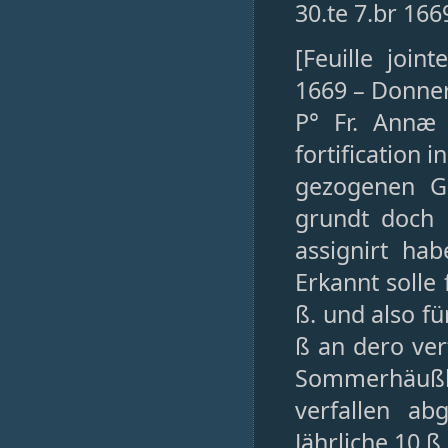
30.te 7.br 1669
[Feuille join
1669 – Donner
P° Fr. Annæ 
fortification 
gezogenen Ga
grundt doch 
assignirt hab
Erkannt solle 
ß. und also für
ß an dero ver
Sommerhäuß
verfallen ab
Jährliche 10 