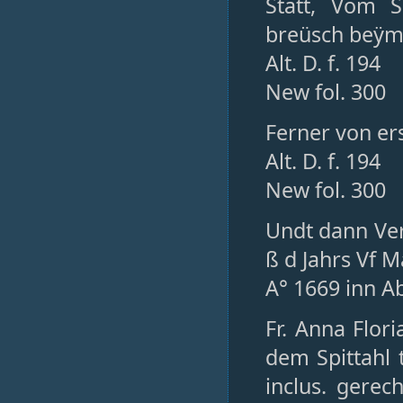
Statt, Vom 
breüsch beÿm 
Alt. D. f. 194
New fol. 300
Ferner von er
Alt. D. f. 194
New fol. 300
Undt dann Ver
ß d Jahrs Vf Ma
A° 1669 inn A
Fr. Anna Flor
dem Spittahl 
inclus. gere