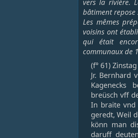
vers la rivière.
bâtiment repose 
Les mêmes prépos
voisins ont établ
qui était enco
communaux de 1
(f° 61) Zinstag
Jr. Bernhard
Kagenecks b
breüsch vff d
In braite vnd
geredt, Weil 
könn man dis
daruff deuten