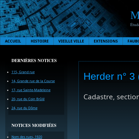
M
Étude
ACCUEIL
HISTOIRE
VIEILLE VILLE
EXTENSIONS
FAUB
DERNIÈRES NOTICES
115, Grand rue
Herder n° 3 
14, Grande rue de la Course
17, rue Sainte-Madeleine
Cadastre, sectio
20, rue du Coin Brûlé
24, rue du Dôme
NOTICES MODIFIÉES
Nom des rues, 1920