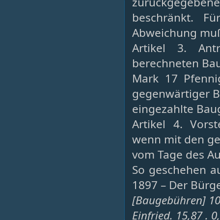
zurückgegeben
beschränkt. Fü
Abweichung muß
Artikel 3. An
berechneten Ba
Mark 17 Pfenni
gegenwärtiger B
eingezahlte Bau
Artikel 4. Vors
wenn mit den gen
vom Tage des Au
So geschehen au
1897 – Der Bürger
[Baugebühren] 10,
Einfried. 15,87 . 0