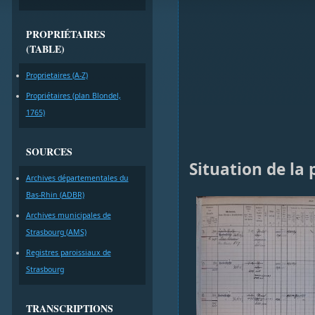
PROPRIÉTAIRES
(TABLE)
Proprietaires (A-Z)
Propriétaires (plan Blondel,
1765)
SOURCES
Situation de la 
Archives départementales du
Bas-Rhin (ADBR)
Archives municipales de
Strasbourg (AMS)
Registres paroissiaux de
Strasbourg
TRANSCRIPTIONS