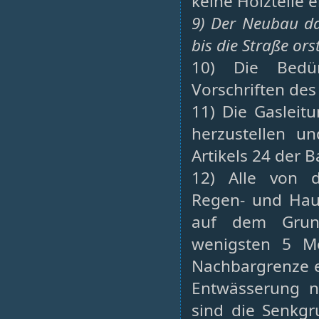
keine Holzteile 
9) Der Neubau d
bis die Straße orst
10) Die Bedü
Vorschriften des
11) Die Gasleit
herzustellen u
Artikels 24 der
12) Alle von 
Regen- und Hau
auf dem Gruns
wenigsten 5 M
Nachbargrenze en
Entwässerung n
sind die Senkgr