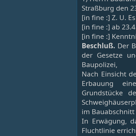
Straßburg den 2
[in fine :] Z. U.
[in fine :] ab 23.
[in fine :] Ken
Beschluß.
Der B
der Gesetze un
Baupolizei,
Nach Einsicht d
Erbauung ein
Grundstücke d
Schweighäuserp
im Bauabschnitt
In Erwägung, d
Fluchtlinie erric