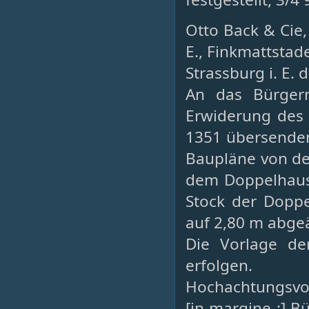
Otto Back & Cie,
E., Finkmattstade
Strassburg i. E. 
An das Bürgerm
Erwiderung des 
1351 übersenden
Baupläne von de
dem Doppelhaus 
Stock der Dopp
auf 2,80 m abge
Die Vorlage de
erfolgen.
Hochachtungsvol
[in margine :] B