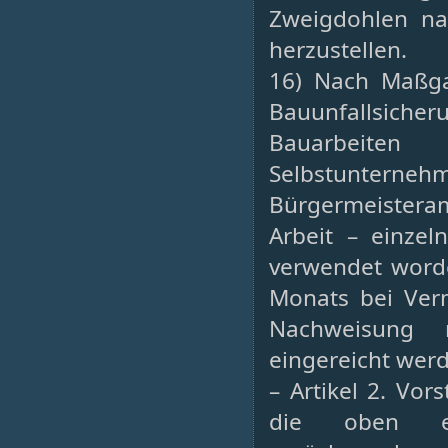
Zweigdohlen n
herzustellen.
16) Nach Maßga
Bauunfallsiche
Bauarbeiten
Selbstunter
Bürgermeistera
Arbeit – einze
verwendet worde
Monats bei Ver
Nachweisung 
eingereicht wer
– Artikel 2. Vo
die oben er