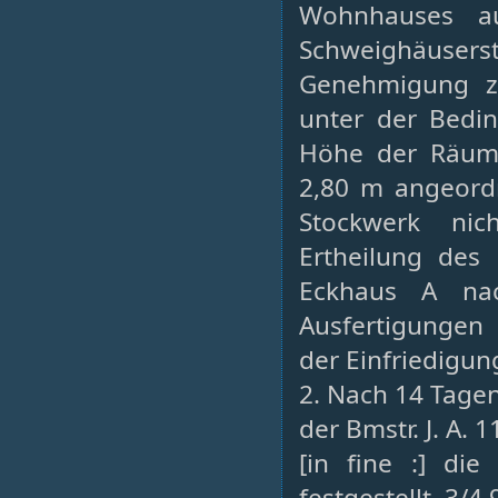
Wohnhauses a
Schweighäuserst
Genehmigung zu
unter der Bedin
Höhe der Räume
2,80 m angeord
Stockwerk nic
Ertheilung des
Eckhaus A n
Ausfertigungen
der Einfriedigun
2. Nach 14 Tage
der Bmstr. J. A. 1
[in fine :] di
festgestellt, 3/4 