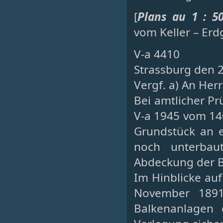
[
Plans au 1 : 5
vom Keller – Erd
V-a 4410
Strassburg den 2
Vergf. a) An Her
Bei amtlicher Pr
V-a 1945 vom 140
Grundstück an 
noch unterbau
Abdeckung der B
Im Hinblicke auf
November 189
Balkenanlagen 