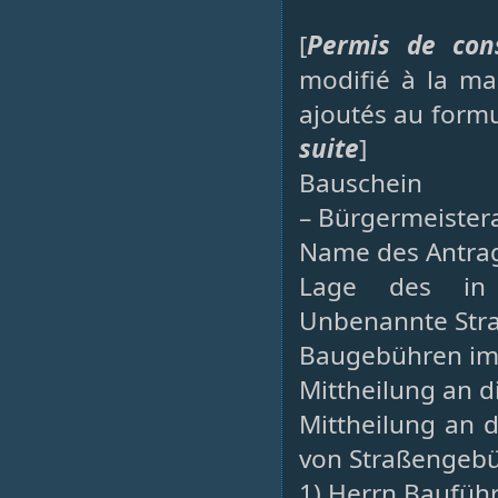
[
Permis de cons
modifié à la mai
ajoutés au form
suite
]
Bauschein
– Bürgermeistera
Name des Antrags
Lage des in 
Unbenannte Stra
Baugebühren im 
Mittheilung an d
Mittheilung an
von Straßengebü
1) Herrn Baufüh