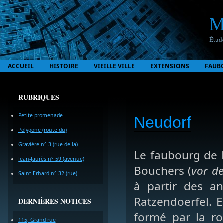
M
Étude
ACCUEIL
HISTOIRE
VIEILLE VILLE
EXTENSIONS
FAUB
RUBRIQUES
Petite promenade
Neudorf
Polygone (route du)
Gravière n° 3 (rue de la)
Le faubourg de 
Jean-Jaurès n° 59 (avenue)
Bouchers (
vor d
Saint-Erhard n° 32 (rue)
à partir des a
Ratzendoerfel. E
DERNIÈRES NOTICES
formé par la ro
115, Grand rue