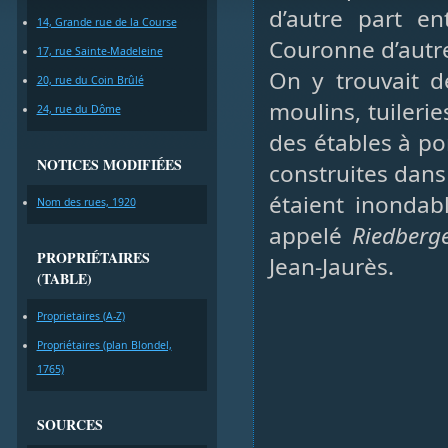
d’autre part en
14, Grande rue de la Course
Couronne d’autre
17, rue Sainte-Madeleine
On y trouvait d
20, rue du Coin Brûlé
moulins, tuileri
24, rue du Dôme
des étables à po
NOTICES MODIFIÉES
construites dans 
étaient inondab
Nom des rues, 1920
appelé
Riedberg
PROPRIÉTAIRES
Jean-Jaurès.
(TABLE)
Proprietaires (A-Z)
Propriétaires (plan Blondel,
1765)
SOURCES