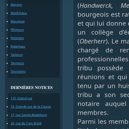
(
Handwerck, Meis
Maçons
bourgeois est ra
Maréchaux
et qui lui donne 
Mauresse
Pêcheurs
un collège d’é
Pelletiers
(
Oberherr
). Le ma
Robertsau
chargé de ren
Tailleurs
professionnelles
Tanneurs
tribu possède
Tonneliers
réunions et qui
tenu par un huis
DERNIÈRES NOTICES
tribu a son sec
115, Grand rue
notaire auquel
14, Grande rue de la Course
membres.
17, rue Sainte-Madeleine
Parmi les membre
20, rue du Coin Brûlé