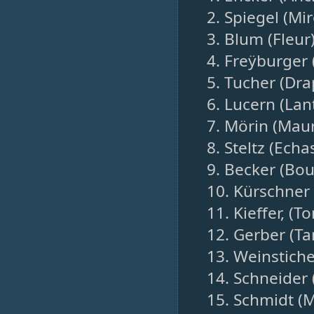
2. Spiegel (Mir
3. Blum (Fleur
4. Freÿburger 
5. Tucher (Dra
6. Lucern (Lan
7. Mörin (Mau
8. Steltz (Echa
9. Becker (Bo
10. Kürschner 
11. Kieffer, (T
12. Gerber (T
13. Weinstich
14. Schneider (
15. Schmidt (