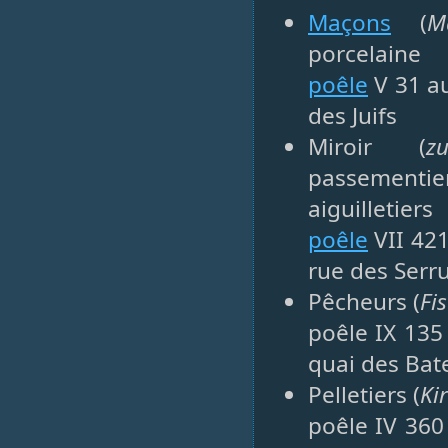
Maçons
(
M
porcelaine
poêle
V 31 au
des Juifs
Miroir (
z
passementi
aiguilletiers
poêle
VII 421
rue des Serru
Pêcheurs (
Fi
poêle IX 135
quai des Bate
Pelletiers (
Ki
poêle IV 360