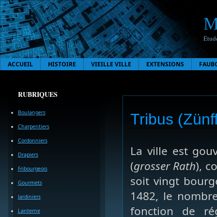
M
Étude
ACCUEIL
HISTOIRE
VIEILLE VILLE
EXTENSIONS
FAUB
RUBRIQUES
Boulangers
Tribus (Zünff
Charpentiers
Cordonniers
La ville est go
Drapiers
(
grosser Rath
), 
Fribourgeois
soit vingt bourge
Gourmets
1482, le nombre 
Jardiniers
fonction de ré
Lanterne