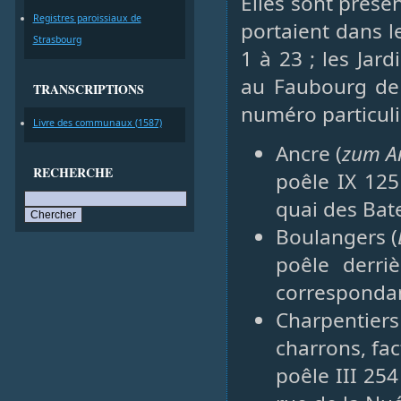
Elles sont prése
Registres paroissiaux de
portaient dans 
Strasbourg
1 à 23 ; les Jar
au Faubourg de 
TRANSCRIPTIONS
numéro particuli
Livre des communaux (1587)
Ancre (
zum A
RECHERCHE
poêle IX 125
quai des Bate
Boulangers (
poêle derri
correspondan
Charpentier
charrons, fa
poêle III 254