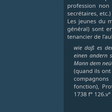
profession non 
secrétaires, etc.
Les jeunes du m
général) sont e
tenancier de l’au
wie daß es der
einen andern s
Mann dem neüen
(quand ils ont
compagnons l
fonction), Pro
1738 f° 126.v°