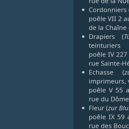
rue de la Nu
Cordonniers 
poêle VII 2 a
de la Chaîne
Drapiers (
T
teinturiers
poêle IV 227 
rue Sainte-H
Echasse (
z
imprimeurs, v
poêle V 55 a
rue du Dôme
Fleur (
zur Bl
poêle IX 59 
rue des Bou