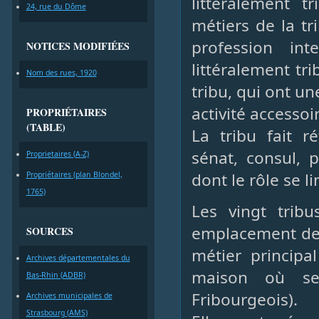
littéralement t
24, rue du Dôme
métiers de la tri
profession int
NOTICES MODIFIÉES
littéralement tr
Nom des rues, 1920
tribu, qui ont u
activité accessoi
PROPRIÉTAIRES
(TABLE)
La tribu fait r
sénat, consul, p
Proprietaires (A-Z)
dont le rôle se l
Propriétaires (plan Blondel,
1765)
Les vingt trib
emplacement de l
SOURCES
métier principa
Archives départementales du
maison où se
Bas-Rhin (ADBR)
Fribourgeois).
Archives municipales de
Strasbourg (AMS)