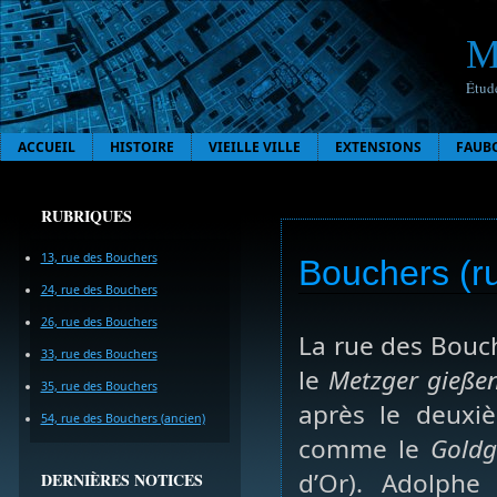
M
Étude
ACCUEIL
HISTOIRE
VIEILLE VILLE
EXTENSIONS
FAUB
RUBRIQUES
13, rue des Bouchers
Bouchers (r
24, rue des Bouchers
26, rue des Bouchers
La rue des Bouc
33, rue des Bouchers
le
Metzger gieße
35, rue des Bouchers
après le deuxiè
54, rue des Bouchers (ancien)
comme le
Goldg
d’Or). Adolphe
DERNIÈRES NOTICES