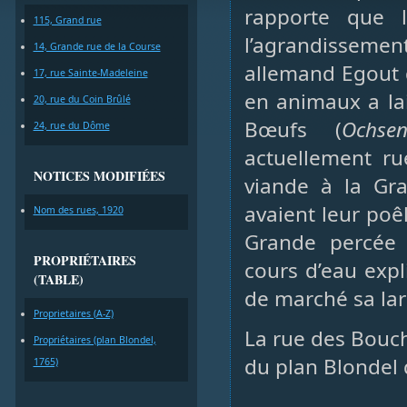
rapporte que 
115, Grand rue
l’agrandissement
14, Grande rue de la Course
allemand Egout d
17, rue Sainte-Madeleine
en animaux a lai
20, rue du Coin Brûlé
Bœufs (
Ochsen
24, rue du Dôme
actuellement ru
NOTICES MODIFIÉES
viande à la Gra
avaient leur poêl
Nom des rues, 1920
Grande percée 
PROPRIÉTAIRES
cours d’eau expl
(TABLE)
de marché sa lar
Proprietaires (A-Z)
La rue des Bouch
Propriétaires (plan Blondel,
du plan Blondel 
1765)