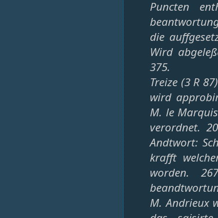
Puncten ent
beantwortung
die auffgese
Wird abgeleß
375.
Treize (3 R 8
wird approbi
M. le Marquis
verordnet. 2
Andtwort: Sch
krafft welch
worden. 26
beandtwortun
M. Andrieux w
das saisirte