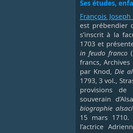
Ses études, enf
François Joseph 
est prébendier d
s’inscrit à la f
1703 et présent
in feudo franco
(
francs, Archives
par Knod,
Die a
1793, 3 vol., Str
provisions de 
souverain d’Als
biographie alsac
15 mars 1710. F
l’actrice Adri