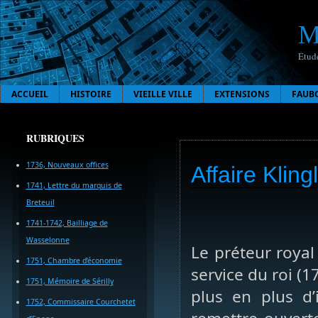
M
Étude
ACCUEIL
HISTOIRE
VIEILLE VILLE
EXTENSIONS
FAUB
RUBRIQUES
1736, Nouveaux offices
Affaire Klingl
1741, Lettre du marquis de
Breteuil
1741-1742, Bailliage de
Wasselonne
Le préteur roya
1751, Chambre d’économie
service du roi (
1751, Mémoire de Sérilly
plus en plus d’
1752, Commissaire Courchetet