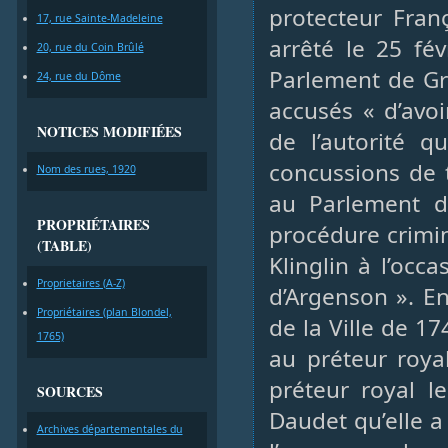
protecteur Franç
17, rue Sainte-Madeleine
arrêté le 25 fév
20, rue du Coin Brûlé
Parlement de Gre
24, rue du Dôme
accusés « d’avo
NOTICES MODIFIÉES
de l’autorité q
concussions de t
Nom des rues, 1920
au Parlement de
PROPRIÉTAIRES
procédure crimin
(TABLE)
Klinglin à l’oc
Proprietaires (A-Z)
d’Argenson ». E
Propriétaires (plan Blondel,
de la Ville de 17
1765)
au préteur royal
préteur royal le
SOURCES
Daudet qu’elle a
Archives départementales du