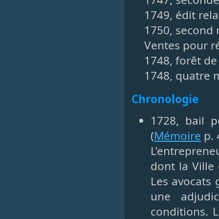
1749, édit rel
1750, second 
Ventes pour rét
1748, forêt de
1748, quatre m
Chronologie
1728, bail p
(
Mémoire
p. 
L’entreprene
dont la Vill
Les avocats 
une adjudi
conditions. L