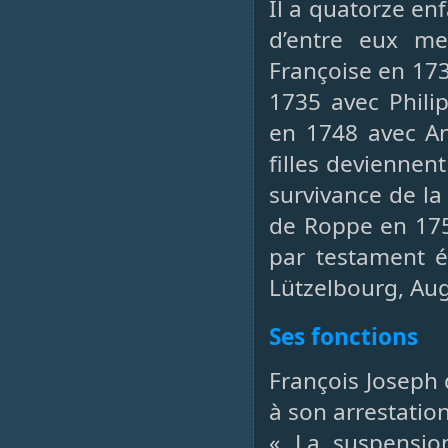
Il a quatorze en
d’entre eux meu
Françoise en 173
1735 avec Phili
en 1748 avec An
filles deviennent
survivance de la
de Roppe en 175
par testament 
Lützelbourg, Au
Ses fonctions
François Joseph d
à son arrestatio
« La suspension