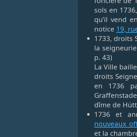
foncière de 
sols en 1736,
qu’il vend en
notice
19, ru
1733, droits 
la seigneuri
p. 43)
La Ville bail
droits Seigne
en 1736 par
Graffenstade
dîme de Hüt
1736 et ann
nouveaux off
et la chambr