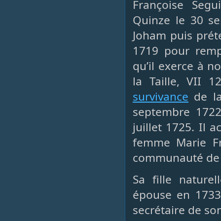
Françoise Seg
Quinze le 30 s
Joham puis préte
1719 pour remp
qu’il exerce à n
la Taille, VII 
survivance
de la
septembre 1722
juillet 1725. Il
femme Marie Fr
communauté de r
Sa fille nature
épouse en 1733 
secrétaire de so