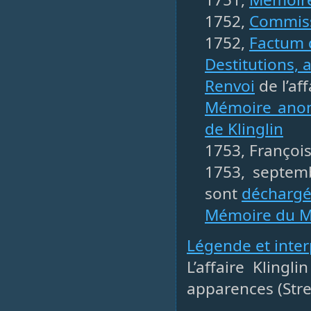
1752,
Commiss
1752,
Factum 
Destitutions, 
Renvoi
de l’af
Mémoire ano
de Klinglin
1753, François
1753, septemb
sont
déchargé
Mémoire du M
Légende et inter
L’affaire Kling
apparences (Stre