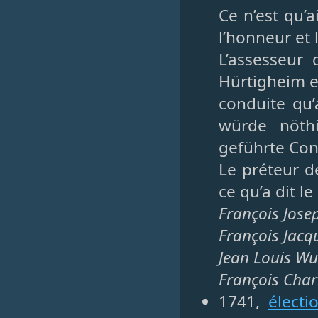
Ce n’est qu’a
l’honneur et l
L’assesseur 
Hürtigheim et
conduite qu’
würde nöth
geführte Con
Le préteur d
ce qu’a dit l
François Jose
François Jacq
Jean Louis W
François Char
1741,
électi