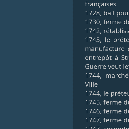
françaises
1728, bail pou
1730, ferme de
1742, rétablis
1743, le prét
manufacture d
entrepôt à S
Guerre veut le
1744, marché
Ville
1744, le préte
1745, ferme d
1746, ferme d
1747, ferme de
1747, seconde 