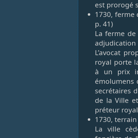
est prorogé s
1730, ferme d
p. 41)
La ferme de l
adjudication 
L’avocat pro
royal porte l
à un prix in
émolumens d
secrétaires 
de la Ville 
préteur royal
1730, terrain
La ville cè