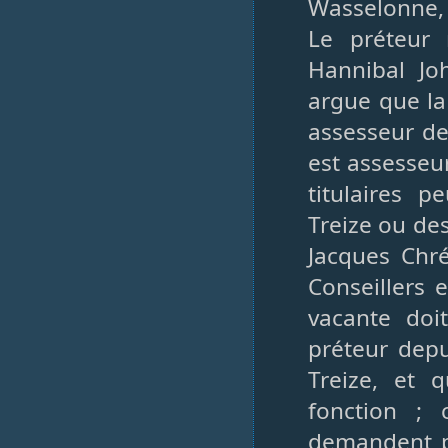
Wasselonne,
Le préteur 
Hannibal J
argue que la 
assesseur de
est assesseu
titulaires 
Treize ou de
Jacques Chr
Conseillers 
vacante doi
préteur depu
Treize, et q
fonction ;
demandent pa