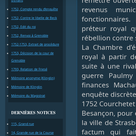
remettre ouvert
d’Enans
revenus muni
1752, Compte rendu d’enquête
fonctionnaires.
1752, Contre le libelle de Beck
préteur royal 
1752, Edit du roi
rébellion contre 
1752, Renvoi à Grenoble
1752-1753, Extrait de procédure
La Chambre d’éc
1753, Décision de la cour de
royal à partir 
Grenoble
suite à une riva
1793, Relation de Friesé
guerre Paulmy 
Mémoire anonyme (Klinglin)
finances Machau
Mémoire de Klinglin
enquête discrète
Mémoire du Magistrat
1752 Courchetet 
Besançon, pour 
DERNIÈRES NOTICES
la ville de Str
115, Grand rue
factum qui fa
14, Grande rue de la Course