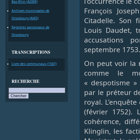
l’occurrence le 
Bas-Rhin (ADBR)
François Joseph
Archives municipales de
Citadelle. Son f
Strasbourg (AMS)
Registres paroissiaux de
Louis Daudet, t
Strasbourg
accusations p
septembre 1753
TRANSCRIPTIONS
On peut voir la 
Livre des communaux (1587)
comme le mo
RECHERCHE
« despotisme » 
par le préteur d
royal. L’enquête
(février 1752).
cohérence, diff
Klinglin, les fac