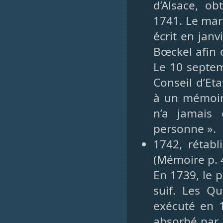
d’Alsace, ob
1741. Le marq
écrit en janv
Bœckel afin 
Le 10 septem
Conseil d’Eta
à un mémoire
n’a jamais é
personne ».
1742, rétab
(Mémoire p. 
En 1739, le 
suif. Les Qu
exécuté en 
absorbé par l