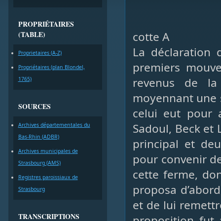
PROPRIÉTAIRES
cotte A
(TABLE)
La déclaration
Proprietaires (A-Z)
premiers mouvem
Propriétaires (plan Blondel,
revenus de la
1765)
moyennant une s
SOURCES
celui eut pour 
Sadoul, Beck et L
Archives départementales du
Bas-Rhin (ADBR)
principal et de
Archives municipales de
pour convenir de
Strasbourg (AMS)
cette ferme, dont
Registres paroissiaux de
proposa d’abord 
Strasbourg
et de lui remettr
TRANSCRIPTIONS
proposition fut