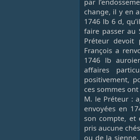
par l’endosseme
change, il y en a
1746 lb 6 d, qu’i
faire passer au 
Préteur devoit 
François a renvo
1746 lb auroie
affaires parti
positivement, p
ces sommes ont 
M. le Préteur : 
envoyées en 17
son compte, et q
pris aucune chés
ou de la sienne.