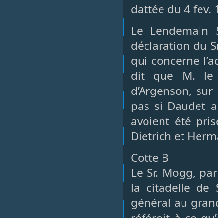
dattée du 4 fev. 
Le Lendemain 5
déclaration du S
qui concerne l’a
dit que M. le
d’Argenson, sur
pas si Daudet a
avoient été pri
Dietrich et Herma
Cotte B
Le Sr. Mogg, par
la citadelle de 
général au grand
référoit à ce qu’