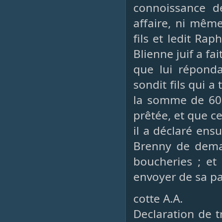
connoissance d
affaire, ni même
fils et ledit Ra
Blienne juif a fa
que lui répond
sondit fils qui a
la somme de 60.
prêtée, et que c
il a déclaré ens
Brenny de deman
boucheries ; et 
envoyer de sa par
cotte A.A.
Declaration de t