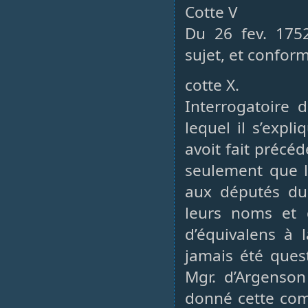
Cotte V
Du 26 fev. 175
sujet, et conform
cotte X.
Interrogatoire 
lequel il s’exp
avoit fait préc
seulement que l
aux députés du 
leurs noms et qu
d’équivalens à 
jamais été quest
Mgr. d’Argenson
donné cette com