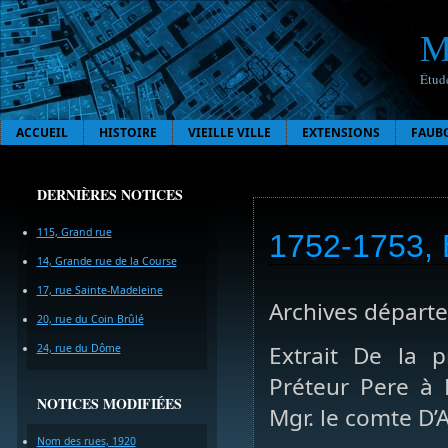
M
Étude
ACCUEIL
HISTOIRE
VIEILLE VILLE
EXTENSIONS
FAUB
DERNIÈRES NOTICES
115, Grand rue
1752-1753, 
14, Grande rue de la Course
17, rue Sainte-Madeleine
Archives départe
20, rue du Coin Brûlé
Extrait De la p
24, rue du Dôme
Préteur Pere à
NOTICES MODIFIÉES
Mgr. le comte D
Nom des rues, 1920