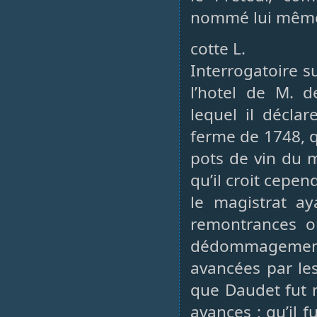
nommé lui même ; 
cotte L.
Interrogatoire s
l’hotel de M. 
lequel il déclar
ferme de 1748, 
pots de vin du m
qu’il croit cepen
le magistrat ay
remontrances o
dédommagement
avancées par les
que Daudet fut m
avances ; qu’il 