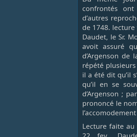
confrontés ont
d’autres reproc
de 1748. lecture
Daudet, le Sr. M
avoit assuré q
d’Argenson de l
répété plusieurs
il a été dit qu’i
qu’il en se so
d’Argenson ; par
prononcé le nom 
l’accomodement q
Lecture faite au
22 fev., Daud