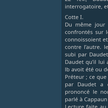
interrogatoire, e
Cotte I.
Du même jour 2
confrontés sur l
connoissoient et
contre l’autre. 
subi par Daudet
Daudet qu’il lui 
lb avoit été ou d
Préteur ; ce que 
par Daudet a é
prononcé le no
parlé à Cappaun a
Lecture faite au