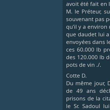
avoit été fait en
M. le Préteur, 
souvenant pas p
qu’il y a environ
que daudet lui a
envoyées dans l
ces 60.000 lb p
des 120.000 lb d
pots de vin ./.
Cotte D.
Du même jour, D
de 49 ans décl
prisons de la cit
le Sr. Sadoul lu