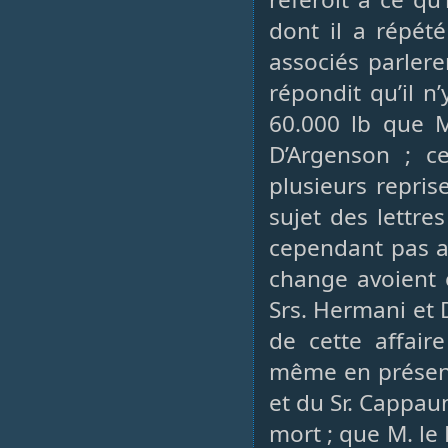
dont il a répét
associés parler
répondit qu’il n
60.000 lb que M
D’Argenson ; c
plusieurs repris
sujet des lettr
cependant pas as
change avoient 
Srs. Hermani et D
de cette affaire
même en présenc
et du Sr. Cappau
mort ; que M. le 