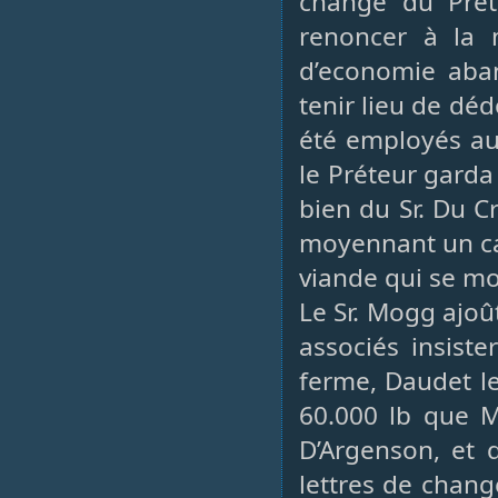
change du Préte
renoncer à la 
d’economie aban
tenir lieu de d
été employés au
le Préteur garda
bien du Sr. Du Cr
moyennant un can
viande qui se mo
Le Sr. Mogg ajoû
associés insist
ferme, Daudet le
60.000 lb que M
D’Argenson, et q
lettres de chang