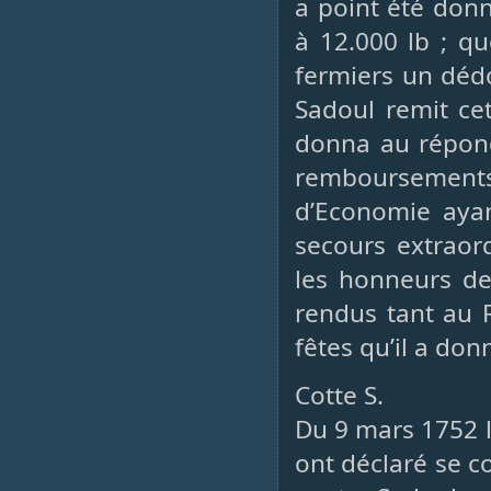
a point été donn
à 12.000 lb ; q
fermiers un déd
Sadoul remit cet
donna au réponda
remboursements f
d’Economie ayan
secours extraord
les honneurs de 
rendus tant au R
fêtes qu’il a don
Cotte S.
Du 9 mars 1752 le
ont déclaré se c