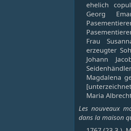
ehelich copu
Georg Eman
Pasementier
Pasementierer
Frau Susann
erzeugter Soh
Johann Jaco
Seidenhändle
Magdalena geb
[unterzeichne
Maria Albrecht
Les nouveaux mar
dans la maison qu
1767 (23.3.), 