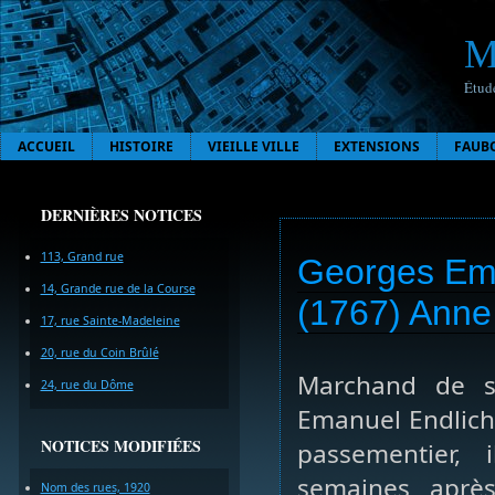
M
Étude
ACCUEIL
HISTOIRE
VIEILLE VILLE
EXTENSIONS
FAUB
DERNIÈRES NOTICES
113, Grand rue
Georges Ema
14, Grande rue de la Course
(1767) Anne 
17, rue Sainte-Madeleine
20, rue du Coin Brûlé
Marchand de s
24, rue du Dôme
Emanuel Endlich
NOTICES MODIFIÉES
passementier, 
semaines aprè
Nom des rues, 1920