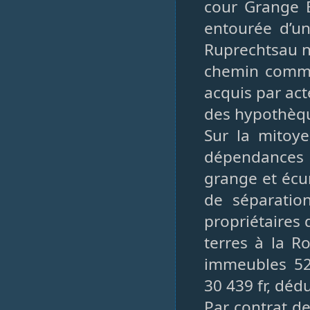
cour Grange 
entourée d’un
Ruprechtsau n°
chemin commun
acquis par act
des hypothèqu
Sur la mitoye
dépendances e
grange et écur
de séparatio
propriétaires 
terres à la R
immeubles 52 
30 439 fr, dédu
Par contrat d