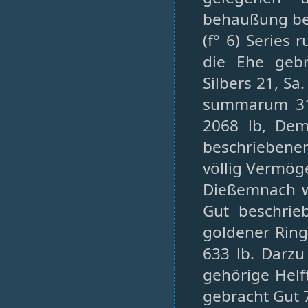
behaußung bef
(f° 6) Series
die Ehe geb
Silbers 21, Sa
summarum 317
2068 lb, De
beschriebene
völlig Vermög
Dießemnach w
Gut beschrieb
goldener Rin
633 lb. Darz
gehörige Helf
gebracht Gut 7