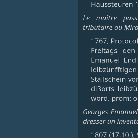
Haussteuren 1
Le maître pass
tributaire au Mir
1767, Protocol
Freitags den
Emanuel Endl
leibzünfftigen
Stallschein vo
dißorts leib
word. prom: obe
Georges Emanuel E
dresser un invent
1807 (17.10.),