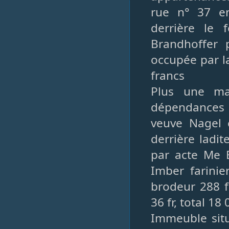
rue n° 37 e
derrière le 
Brandhoffer
occupée par la
francs
Plus une ma
dépendances 
veuve Nagel e
derrière ladi
par acte Me 
Imber farinie
brodeur 288 f
36 fr, total 18
Immeuble situ