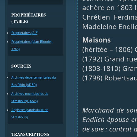
achère en 1803 l
PROPRIÉTAIRES
Chrétien Ferdin
(TABLE)
Madeleine Endlic
Proprietaires (A-Z)
Maisons
Propriétaires (plan Blondel,
(héritée – 1806) 
1765)
(1792) Grand rue 
SOURCES
(1803-1810) Gran
(1798) Robertsa
Archives départementales du
Bas-Rhin (ADBR)
Archives municipales de
Strasbourg (AMS)
Marchand de soie
Registres paroissiaux de
Endlich épouse e
Strasbourg
de soie : contrat
TRANSCRIPTIONS