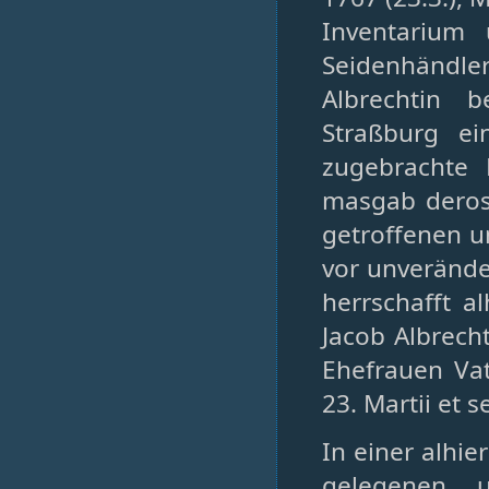
Inventarium
Seidenhändl
Albrechtin 
Straßburg e
zugebrachte 
masgab deros
getroffenen u
vor unverände
herrschafft a
Jacob Albrech
Ehefrauen Vat
23. Martii et s
In einer alhi
gelegenen u