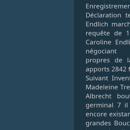
Enregistrement
Déclaration t
Endlich march
requête de 1
Caroline End
négociant
propres de l
apports 2842 
Suivant Inven
Madeleine Tre
Albrecht bo
germinal 7 i
encore exista
grandes Bouc