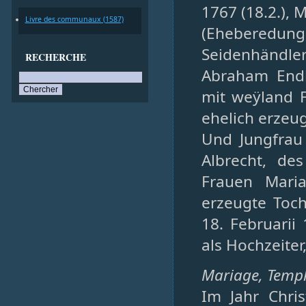
1767 (18.2.), 
Livre des communaux (1587)
(Eheberedung
Seidenhändle
RECHERCHE
Abraham Endl
mit weÿland 
ehelich erzeu
Und Jungfrau
Albrecht, de
Frauen Maria
erzeugte Toc
18. Februarii
als Hochzeiter
Mariage, Temple
Im Jahr Chri