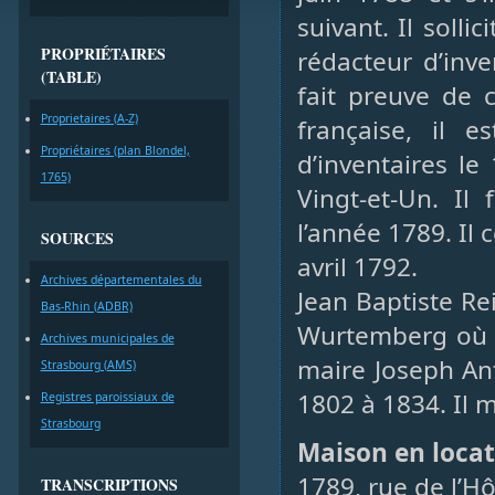
suivant. Il soll
PROPRIÉTAIRES
rédacteur d’inv
(TABLE)
fait preuve de 
Proprietaires (A-Z)
française, il 
Propriétaires (plan Blondel,
d’inventaires le
1765)
Vingt-et-Un. Il
l’année 1789. Il
SOURCES
avril 1792.
Archives départementales du
Jean Baptiste Rei
Bas-Rhin (ADBR)
Wurtemberg où il
Archives municipales de
maire Joseph An
Strasbourg (AMS)
1802 à 1834. Il m
Registres paroissiaux de
Strasbourg
Maison en loca
1789, rue de l’Hô
TRANSCRIPTIONS