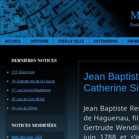
M
Étude
ACCUEIL
HISTOIRE
VIEILLE VILLE
EXTENSIONS
FAUB
DERNIÈRES NOTICES
113, Grand rue
Jean Baptiste
14, Grande rue de la Course
Catherine Si
17, rue Sainte-Madeleine
20, rue du Coin Brûlé
Jean Baptiste Re
24, rue du Dôme
de Haguenau, fil
NOTICES MODIFIÉES
Gertrude Wendlin
juin 1788 et s’i
Nom des rues, 1920