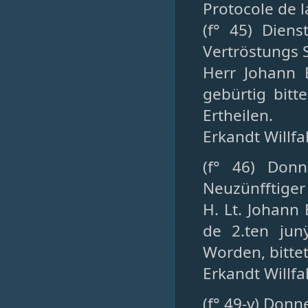
Protocole de l
(f° 45) Diens
Vertröstungs 
Herr Johann B
gebürtig bitt
Ertheilen.
Erkandt Willf
(f° 46) Donn
Neuzünfftiger
H. Lt. Johann 
de 2.ten jun
Worden, bittet
Erkandt Willf
(f° 49-v) Don