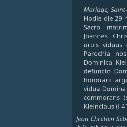
Mariage, Saint-
Hodie die 29 m
Sacro matri
Joannes Chri
urbis viduus
Parochia no
Dominica Klei
defuncto Domi
honorarii arg
vidua Domina 
commorans (s
Kleinclaus (i 4
Jean Chrétien Séba