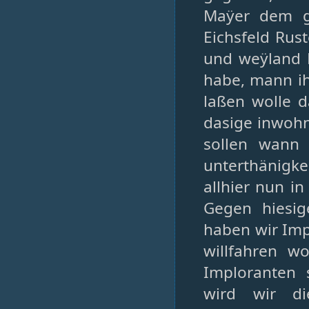
Maÿer dem g
Eichsfeld Rus
und weÿland 
habe, mann ih
laßen wolle 
dasige inwohn
sollen wann
unterthänigk
allhier nun i
Gegen hiesig
haben wir Imp
willfahren w
Imploranten s
wird wir d