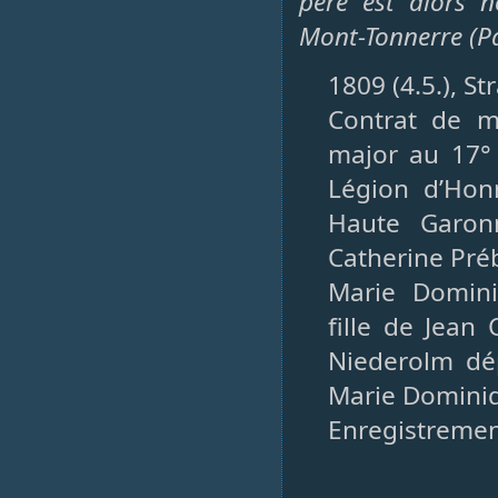
père est alors 
Mont-Tonnerre (Pa
1809 (4.5.), S
Contrat de m
major au 17° 
Légion d’Hon
Haute Garon
Catherine Pré
Marie Domini
fille de Jean
Niederolm dé
Marie Dominiq
Enregistrement