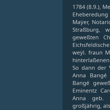
1784 (8.9.), M
Eheberedung –
Maÿer, Notari
Straßburg, 
geweßten Ch
Eichsfeldisch
weÿl. fraun M
hinterlaßenen
So dann der 
Anna Bangé 
Bangé geweß
Eminentz Car
Anna geb. B
großjährig, al