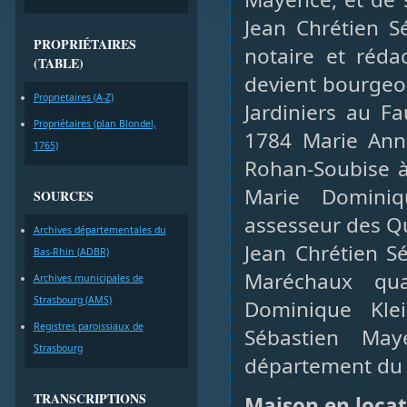
Jean Chrétien S
PROPRIÉTAIRES
notaire et réda
(TABLE)
devient bourgeois
Proprietaires (A-Z)
Jardiniers au F
Propriétaires (plan Blondel,
1784 Marie Anne
1765)
Rohan-Soubise à
Marie Dominiq
SOURCES
assesseur des Qui
Archives départementales du
Jean Chrétien S
Bas-Rhin (ADBR)
Maréchaux qu
Archives municipales de
Strasbourg (AMS)
Dominique Kle
Registres paroissiaux de
Sébastien Ma
Strasbourg
département du 
TRANSCRIPTIONS
Maison en loca