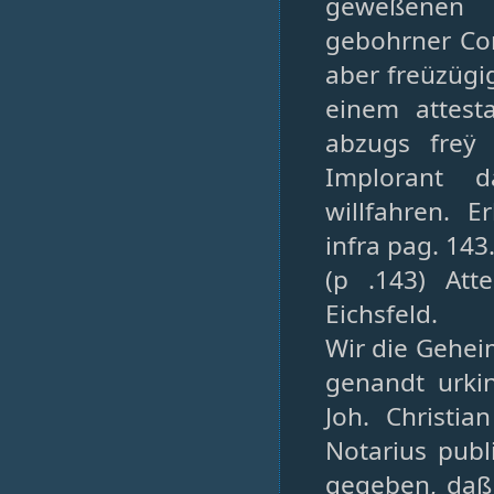
geweßenen s
gebohrner Co
aber freüzügig
einem attest
abzugs freÿ
Implorant 
willfahren. E
infra pag. 143
(p .143) At
Eichsfeld.
Wir die Gehei
genandt urk
Joh. Christi
Notarius pub
gegeben, daß 