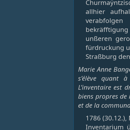
Churmaÿntzis
allhier aufh
verabfolge
bekräfftigu
unßeren gero
fürdruckung u
Straßburg den 
Marie Anne Bangé 
s’élève quant à
L’inventaire est 
biens propres de l
et de la communaut
1786 (30.12.), 
Inventarium ü