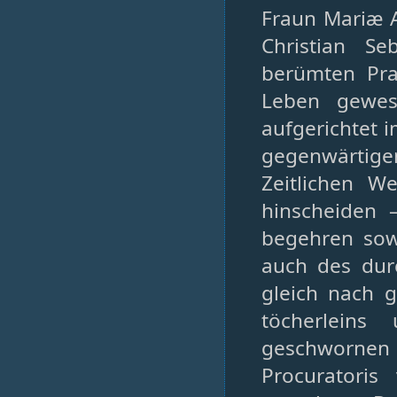
Fraun Mariæ 
Christian Se
berümten Pra
Leben gewese
aufgerichtet 
gegenwärtigen
Zeitlichen W
hinscheiden 
begehren sowo
auch des dur
gleich nach 
töcherleins
geschworne
Procuratoris