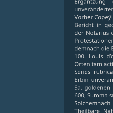
Ergäntzung
unveränderte
Vorher Copeÿl
Bericht in ge
der Notarius 
Protestation
demnach die E
100. Louis d’
Orten tam act
Series rubric
Erbin unverän
Sa. goldenen
600, Summa 
Solchemnach
Theilbare Na