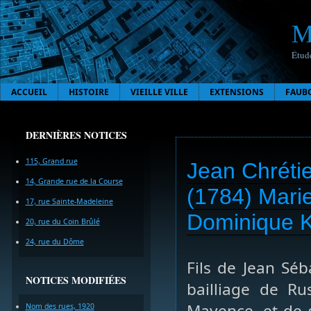
M
Étude
ACCUEIL
HISTOIRE
VIEILLE VILLE
EXTENSIONS
FAUB
DERNIÈRES NOTICES
115, Grand rue
Jean Chrétie
14, Grande rue de la Course
(1784) Mari
17, rue Sainte-Madeleine
Dominique Kl
20, rue du Coin Brûlé
24, rue du Dôme
Fils de Jean Sé
NOTICES MODIFIÉES
bailliage de Ru
Mayence, et de 
Nom des rues, 1920