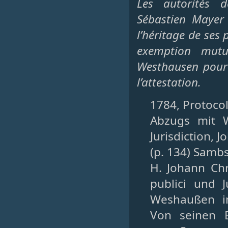
Les autorités 
Sébastien Mayer 
l’héritage de ses
exemption mutu
Westhausen pour 
l’attestation.
1784, Protocol
Abzugs mit W
Jurisdiction, 
(p. 134) Samb
H. Johann Chr
publici und 
Weshaußen im
Von seinen 