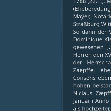
1788 (22.1.), 
(Eheberedung)
Maÿer, Notar
Straßburg Witt
So dann der 
Dominique Klei
gewesenen J.
Herren den X
der Herrsch
Zaepffel ehe
Consens eben
hohen beistan
Niclaus Zæpf
Januarii Anno 
als hochzeiter