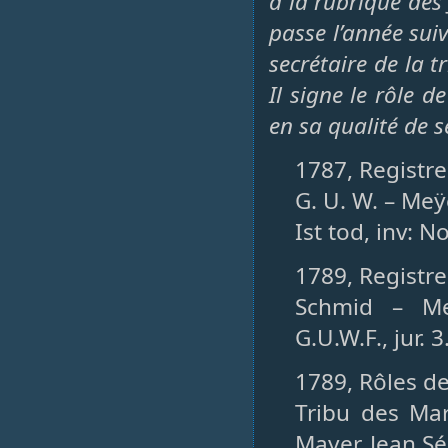
à la rubrique des
passe l’année su
secrétaire de la 
Il signe le rôle d
en sa qualité de s
1787, Registres
G. U. W. – Meÿe
Ist tod, inv: N
1789, Registres
Schmid – Me
G.U.W.F., jur. 3
1789, Rôles de
Tribu des Mar
Mayer, Jean Sé