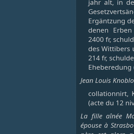
jahr alt, in
Gesetzvertsän
Ergäntzung de
denen Erben 
2400 fr, schul
des Wittibers
214 fr, schuld
Eheberedung (
Jean Louis Knoblo
collationnirt
(acte du 12 ni
La fille aînée 
épouse à Strasbo