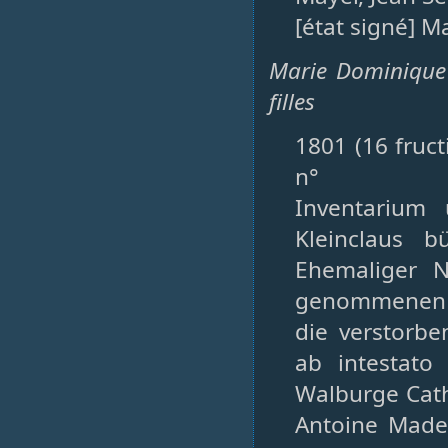
[état signé] M
Marie Dominique 
filles
1801 (16 fruct
n°
Inventarium
Kleinclaus b
Ehemaliger N
genommenen tö
die verstorbe
ab intestato
Walburge Cath
Antoine Madel