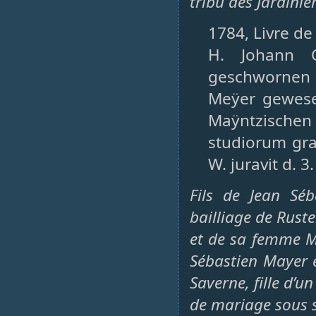
tribu des Jardini
1784, Livre de
H. Johann C
geschwornen 
Meÿer gewese
Maÿntzischen 
studiorum grat
W. juravit d. 3.
Fils de Jean Sé
bailliage de Ruste
et de sa femme Ma
Sébastien Mayer 
Saverne, fille d’
de mariage sous s