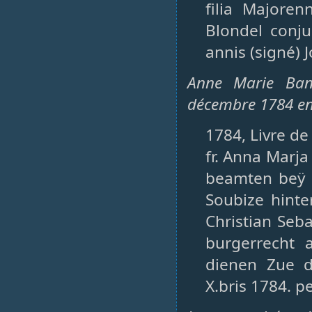
filia Majore
Blondel conj
annis (signé) 
Anne Marie Ban
décembre 1784 en 
1784, Livre de
fr. Anna Marj
beamten beÿ 
Soubize hinte
Christian Seb
burgerrecht a
dienen Zue d
X.bris 1784. p