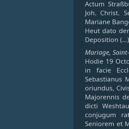
Actum Straßb
Joh. Christ. 
Mariane Bangé
Heut dato den
Deposition (…
Mariage, Saint-
Hodie 19 Octo
in facie Ecc
Sebastianus 
oriundus, Civi
Majorennis de
dicti Weshta
conjugum rat
Seniorem et M