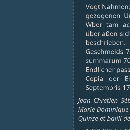
Vogt Nahmens 
gezogenen U
Wber tam ac
überlaßen sic
beschrieben. 
Geschmeids 7,
summarum 70 
Endlicher pass
Copia der E
Septembris 178
Jean Chrétien Sé
Marie Dominique Kl
Quinze et bailli d