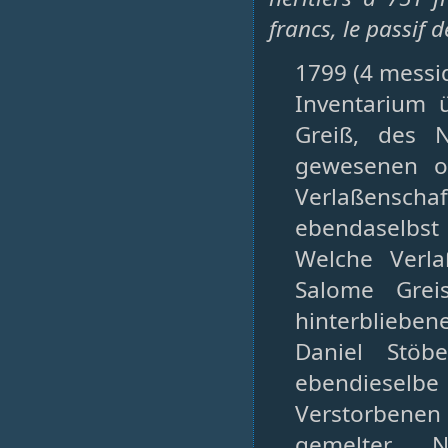
francs, le passif 
1799 (4 messi
Inventarium 
Greiß, des 
gewesenen of
Verlaßenscha
ebendaselbst 
Welche Verla
Salome Grei
hinterbliebe
Daniel Stöbe
ebendieselb
Verstorbenen
gemelter 