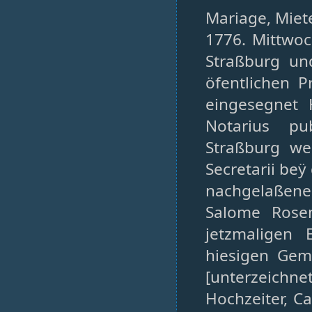
Mariage, Miete
1776. Mittwo
Straßburg un
öfentlichen P
eingesegnet 
Notarius pu
Straßburg we
Secretarii be
nachgelaßener 
Salome Rosen
jetzmaligen 
hiesigen Geme
[unterzeichn
Hochzeiter, C