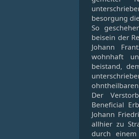
unterschrie
besorgung die
So geschehen
beisein der R
Johann Fran
wohnhaft un
beistand, de
unterschriebe
ohntheilbaren
Der Verstor
Beneficial Er
Johann Friedr
allhier zu S
durch einem