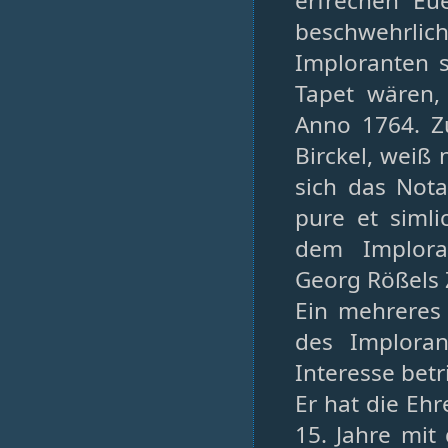
erfrechen Eu
beschwehrli
Imploranten 
Tapet wären,
Anno 1764. Zu
Birckel, weiß 
sich das Nota
pure et simli
dem Implora
Georg Rößels
Ein mehreres 
des Imploran
Interesse betri
Er hat die Eh
15. Jahre mi