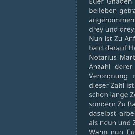
Euer Gnaden 
belieben getr
angenommen w
dreÿ und dreÿß
Nun ist Zu An
bald darauf H
Notarius Mar
Anzahl derer
Verordnung n
dieser Zahl is
schon lange Z
sondern Zu Ba
daselbst arbe
als neun und Z
Wann nun Eue