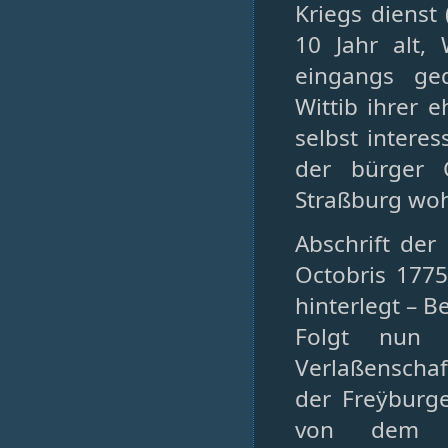
Kriegs dienst
10 Jahr alt,
eingangs ged
Wittib ihrer e
selbst intere
der bürger C
Straßburg wo
Abschrift de
Octobris 177
hinterlegt – 
Folgt nun 
Verlaßenschaf
der Freÿburg
von dem ve