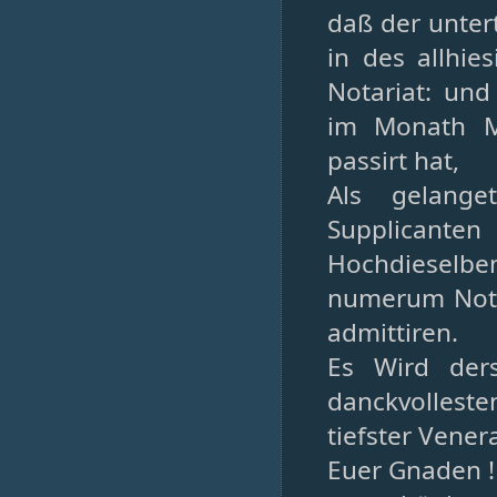
daß der unter
in des allhie
Notariat: und
im Monath M
passirt hat,
Als gelang
Supplicanten
Hochdieselbe
numerum Nota
admittiren.
Es Wird der
danckvolles
tiefster Vener
Euer Gnaden !