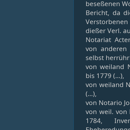
beseßenen W
Bericht, da 
Verstorbenen
dießer Verl. 
Notariat Act
von anderen 
selbst herrüh
von weiland 
bis 1779 (…),
von weiland N
(…),
von Notario J
von weil. von
1784, Inve
Eheberedungen