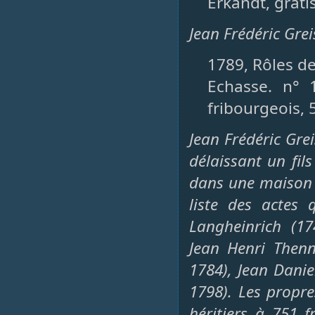
Erkandt, gratis
Jean Frédéric Gre
1789, Rôles de
Echasse. n° 1
fribourgeois, 
Jean Frédéric Gre
délaissant un fils
dans une maison 
liste des actes 
Langheinrich (17
Jean Henri Thenn
1784), Jean Danie
1798). Les propre
héritiers à 751 