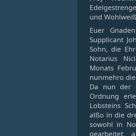
Edelgestrenge
und Wohlweiße
Euer Gnaden
Supplicant Jo
Sohn, die Ehr
Notarius Nic
Monats Febru
nunmehro die S
Da nun der u
Ordnung erle
Lobsteins Sc
alßo in die d
sowohl in Not
gearbeitet,