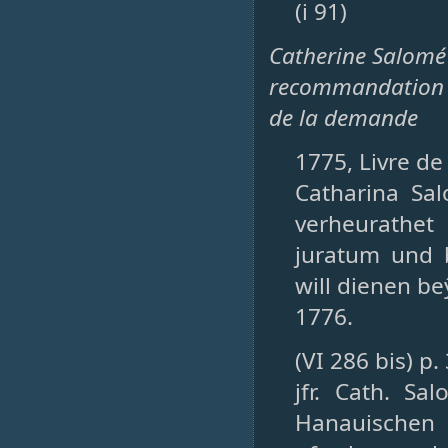
(i 91)
Catherine Salomé 
recommandation : 
de la demande
1775, Livre de
Catharina Sa
verheurathet
juratum und b
will dienen beÿ
1776.
(VI 286 bis) p.
jfr. Cath. S
Hanauischen