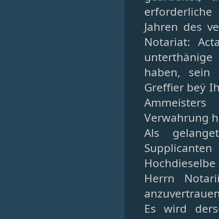
erforderlich
Jahren des ve
Notariat: Ac
unterthänige
haben, sein 
Greffier beÿ 
Ammeisters
Verwahrung h
Als gelang
Supplicanten
Hochdieselbe
Herrn Notari
anzuvertrauen
Es wird der