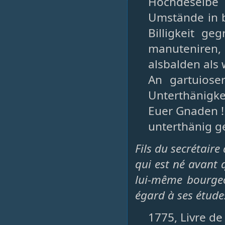
Hochdeselbe
Umstände in b
Billigkeit g
manuteniren
alsbalden als 
An gartuioser
Unterthänigke
Euer Gnaden !
unterthänig g
Fils du secrétaire
qui est né avant 
lui-même bourgeoi
égard à ses études
1775, Livre de