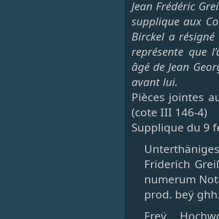
Jean Frédéric Gre
supplique aux Con
Birckel a résigné
représente que l’
âgé de Jean Georg
avant lui.
Pièces jointes a
(cote III 146-4)
Supplique du 9 f
Unterthänig
Friderich Gre
numerum Nota
prod. beÿ ghh.
Freÿ Hochwo