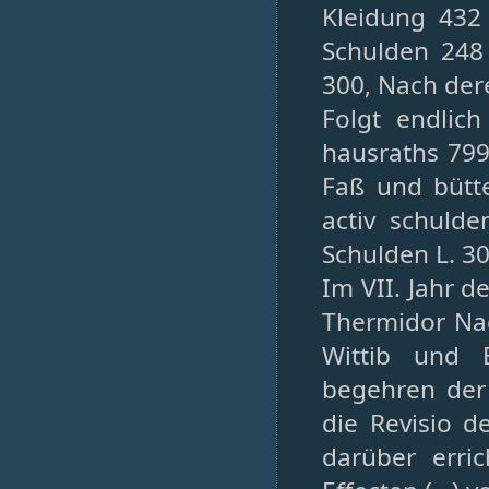
Kleidung 432 
Schulden 248
300, Nach der
Folgt endlic
hausraths 799 
Faß und bütte
activ schul
Schulden L. 30
Im VII. Jahr d
Thermidor Na
Wittib und 
begehren der 
die Revisio d
darüber erri