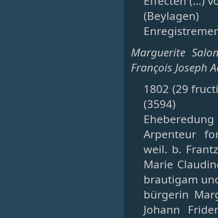
Effecten (…)
(Beylagen)
Enregistremen
Marguerite Salom
François Joseph 
1802 (29 fruct
(3594)
Eheberedung 
Arpenteur fo
weil. b. Fran
Marie Claudin
brautigam un
bürgerin Mar
Johann Fride