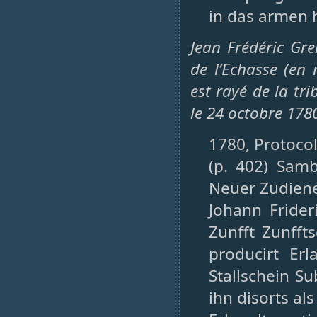
in das armen 
Jean Frédéric Gre
de l’Echasse (en
est rayé de la tri
le 24 octobre 178
1780, Protocol
(p. 402) Samb
Neuer Zudien
Johann Frider
Zunfft Zunfft
producirt Er
Stallschein Su
ihn disorts a