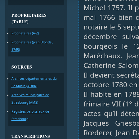
Michel 1757. Il 
PROPRIÉTAIRES
mai 1766 bien q
(TABLE)
notaire le 5 sep
Proprietaires (A-Z)
décembre suiva
Propriétaires (plan Blondel,
bourgeois le 12
1765)
Maréchaux. Jean
Catherine Salomé
SOURCES
Il devient secréta
Archives départementales du
octobre 1780 en 
Bas-Rhin (ADBR)
Il habite en 178
Archives municipales de
frimaire VII (1° 
Strasbourg (AMS)
actes qu’il déte
Registres paroissiaux de
Strasbourg
Jacques Griesb
Rœderer, Jean Da
TRANSCRIPTIONS