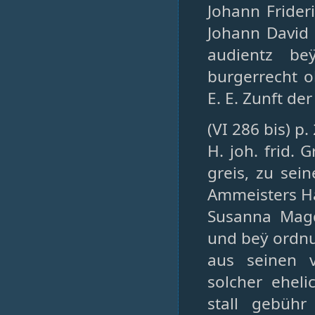
Johann Frideri
Johann David 
audientz be
burgerrecht o
E. E. Zunft der
(VI 286 bis) p.
H. joh. frid. 
greis, zu sei
Ammeisters Ha
Susanna Magd
und beÿ ordn
aus seinen v
solcher ehel
stall gebühr