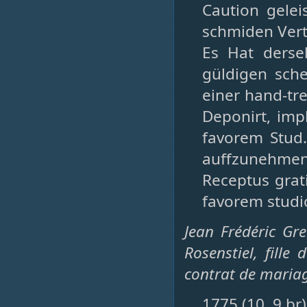
Caution gelei
schmiden Vert
Es Hat dersel
güldigen sch
einer hand-tre
Deponirt, imp
favorem Stud. 
auffzunehmen
Receptus grat
favorem stud
Jean Frédéric Gr
Rosenstiel, fill
contrat de mariag
1775 (10. 9.br)