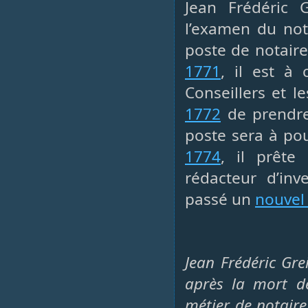
Jean Frédéric
l’examen du not
poste de notaire
1771
, il est à
Conseillers et l
1772
de prendre
poste sera à pou
1774
, il prêt
rédacteur d’in
passé un
nouvel
Jean Frédéric Grei
après la mort de
métier de notaire 