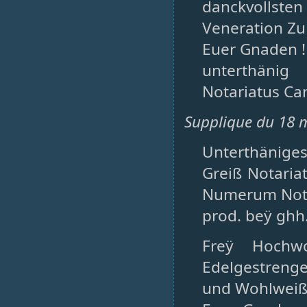
danckvollsten
Veneration Zu
Euer Gnaden !
unterthänig
Notariatus Ca
Supplique du 18 
Unterthäniges
Greiß Notaria
Numerum Nota
prod. beÿ ghh
Freÿ Hochwo
Edelgestrenge
und Wohlweiße