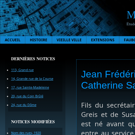
M
Étude
ACCUEIL
HISTOIRE
VIEILLE VILLE
EXTENSIONS
FAUB
DERNIÈRES NOTICES
113, Grand rue
Jean Frédéri
14, Grande rue de la Course
Catherine Sa
17, rue Sainte-Madeleine
20, rue du Coin Brûlé
Fils du secréta
24, rue du Dôme
Greis et de Sus
NOTICES MODIFIÉES
est né avant qu
entre au service
Nom des rues, 1920