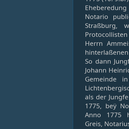
Eheberedung 
Notario publ
Straßburg, 
Protocolliste
Herrn Ammeis
hinterlaßenen
So dann Jungf
Johann Heinri
Gemeinde in
Lichtenbergis
als der Jungf
1775, beÿ No
Anno 1775 hi
Greis, Notariu