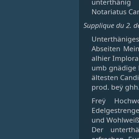
unterthänig
Notariatus Ca
Supplique du 2. 
Unterthänig
Abseiten Mein
alhier Implora
umb gnädige 
ältesten Cand
prod. beÿ ghh.
Freÿ Hochwo
Edelgestrenge
und Wohlweiße
Der unterth