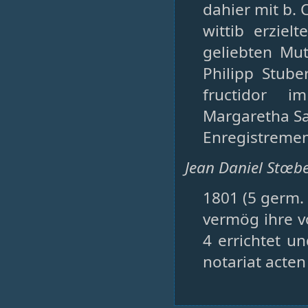
dahier mit b.
wittib erziel
geliebten Mut
Philipp Stub
fructidor i
Margaretha S
Enregistremen
Jean Daniel Stœber
1801 (5 germ. 
vermög ihre vo
4 errichtet un
notariat acten