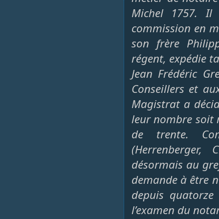
Michel 1757. Il
commission en mai
son frère Philip
régent, expédie ta
Jean Frédéric Gr
Conseillers et a
Magistrat a déci
leur nombre soit
de trente. Co
(Herrenberger, 
désormais au greff
demande à être n
depuis quatorze 
l’examen du notar