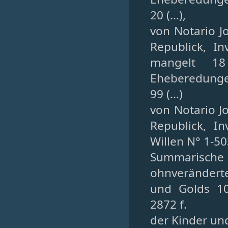
20 (…),
von Notario J
Republick, I
mangelt 18 
Eheberedungen
99 (…)
von Notario Jo
Republick, I
Willen N° 1-5
Summarische B
ohnveränderte
und Golds 1
2872 f.
der Kinder un