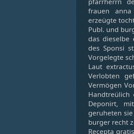
pfarrherrn d
frauen anna
erzeügte tocht
Publ. und burg
das dieselbe
des Sponsi st
Vorgelegte sc
Laut extract
Verlobten ge
Vermögen Von
Handtreülich 
Deponirt, m
geruheten si
burger recht z
Recepta grati